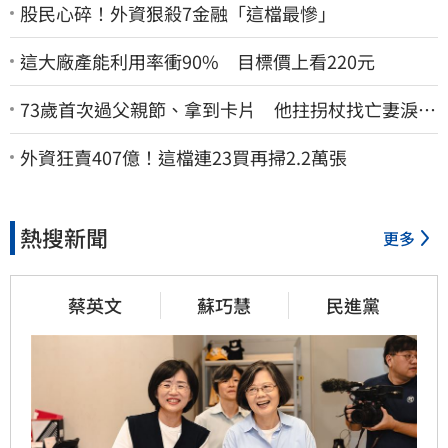
股民心碎！外資狠殺7金融「這檔最慘」
這大廠產能利用率衝90% 目標價上看220元
73歲首次過父親節、拿到卡片 他拄拐杖找亡妻淚：
今天好多人來幫我慶祝
外資狂賣407億！這檔連23買再掃2.2萬張
熱搜新聞
更多
蔡英文
蘇巧慧
民進黨