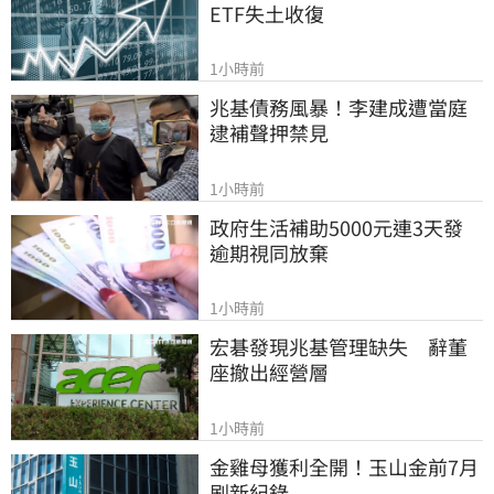
ETF失土收復
1小時前
兆基債務風暴！李建成遭當庭
逮補聲押禁見
1小時前
政府生活補助5000元連3天發 
逾期視同放棄
1小時前
宏碁發現兆基管理缺失　辭董
座撤出經營層
1小時前
金雞母獲利全開！玉山金前7月
刷新紀錄