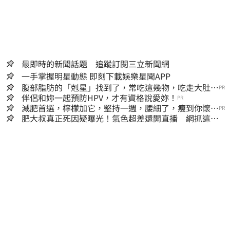
最即時的新聞話題 追蹤訂閱三立新聞網
一手掌握明星動態 即刻下載娛樂星聞APP
腹部脂肪的「剋星」找到了，常吃這幾物，吃走大肚
PR
囊，瘦出小蠻腰
伴侶和妳一起預防HPV，才有資格說愛妳！
PR
減肥首選，檸檬加它，堅持一週，腰細了，瘦到你懷疑
PR
人生
肥大叔真正死因疑曝光！氣色超差還開直播 網抓這一
點超不合理