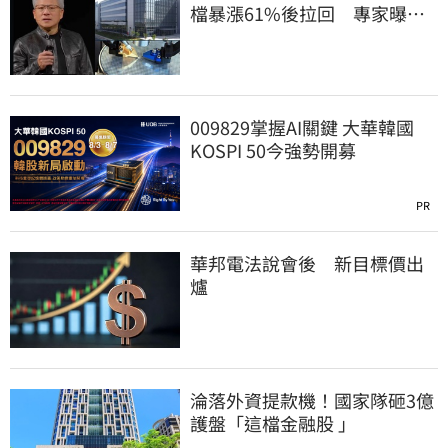
檔暴漲61%後拉回 專家曝
「黃金買點」
009829掌握AI關鍵 大華韓國
KOSPI 50今強勢開募
PR
華邦電法說會後 新目標價出
爐
淪落外資提款機！國家隊砸3億
護盤「這檔金融股 」