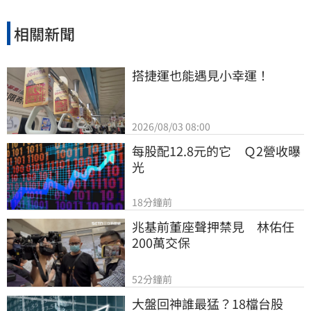
相關新聞
搭捷運也能遇見小幸運！
2026/08/03 08:00
每股配12.8元的它　Ｑ2營收曝
光
18分鐘前
兆基前董座聲押禁見　林佑任
200萬交保
52分鐘前
大盤回神誰最猛？18檔台股