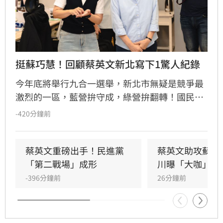
挺蘇巧慧！回顧蔡英文新北寫下1驚人紀錄
今年底將舉行九合一選舉，新北市無疑是競爭最
激烈的一區，藍營拚守成，綠營拚翻轉！國民黨
參選人李四川與民進黨參選人蘇巧慧民調更是呈
-420分鐘前
現五五波。選戰陷入膠著之際，蘇巧慧今（7）
日證實，當初曾拜託前總統蔡英文擔任競選總部
主委時，蔡英文一口就答應。完成兩屆總統任期
蔡英文重磅出手！民進黨
蔡英文助攻蘇巧
的蔡英文，除了挾帶超高人氣之外，新北更是她
「第二戰場」成形
川曝「大咖」應
的「政壇起家厝」，三度在此橫掃百萬票，有望
-396分鐘前
26分鐘前
成為蘇巧慧的最強支援。