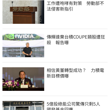
工作遭咆哮有對策　勞動部不
法侵害新指引
傳輝達棄台積COUPE類股遭狂
殺　報告曝
相信黃董轉型成功？　力積電
新目標價曝
5億投綠能公司驚傳只剩5人　
國發基金回應