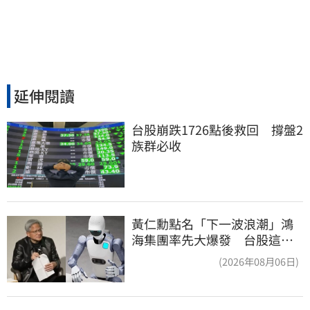
延伸閱讀
台股崩跌1726點後救回　撐盤2
族群必收
黃仁勳點名「下一波浪潮」鴻
海集團率先大爆發 台股這族
群全面噴出
(2026年08月06日)