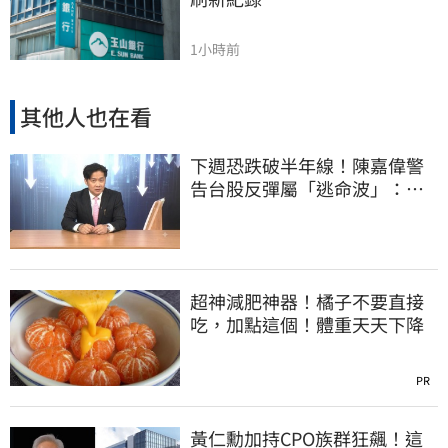
1小時前
其他人也在看
下週恐跌破半年線！陳嘉偉警
告台股反彈屬「逃命波」：空
頭大屠殺剛開始
超神減肥神器！橘子不要直接
吃，加點這個！體重天天下降
PR
黃仁勳加持CPO族群狂飆！這