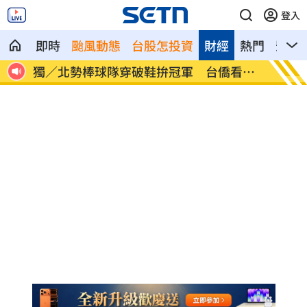
登入
即時
颱風動態
台股怎投資
財經
熱門
影音
看哭
南港Lalaport鷹架坍塌！3櫃位暫停營業
疊單計