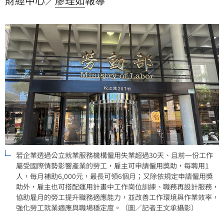
財經中心／
廖珪如
報導
企業補實人力缺口，透過多元獎勵與全方位支持措施，
打造勞資互利共好的環境，強化職場穩定度與留才成
效。
若企業透過公立就業服務機構僱用失業超過30天、且前一份工作
屬受國際情勢影響產業的勞工，雇主可申請僱用獎助，每聘用1
人，每月補助6,000元，最長可領6個月；又除依規定申請僱用獎
助外，雇主也可搭配運用計畫中工作崗位訓練、職務再設計服務，
協助雇月的勞工提升職務適應能力，並改善工作環境與作業效率，
強化勞工就業適應與職場穩定度。（圖／記者王文承攝影）