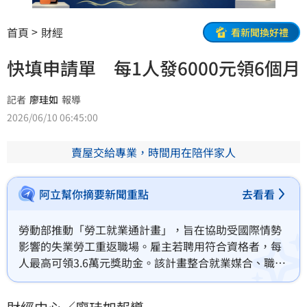
首頁
財經
看新聞換好禮
快填申請單 每1人發6000元領6個月
記者
廖珪如
報導
2026/06/10 06:45:00
賣屋交給專業，時間用在陪伴家人
阿立幫你摘要新聞重點
去看看
勞動部推動「勞工就業通計畫」，旨在協助受國際情勢
影響的失業勞工重返職場。雇主若聘用符合資格者，每
人最高可領3.6萬元獎助金。該計畫整合就業媒合、職場
訓練與職務再設計，如中高齡轉職者小珍便成功轉銜並
改善作業環境。此舉不僅有效縮短勞工待業期，更協助