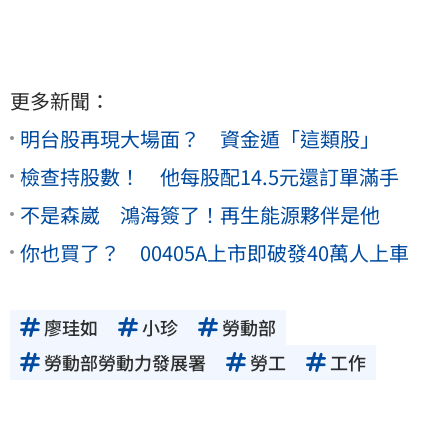
更多新聞：
明台股再現大場面？ 資金遁「這類股」
檢查持股數！ 他每股配14.5元還訂單滿手
不是森崴 鴻海簽了！再生能源夥伴是他
你也買了？ 00405A上市即破發40萬人上車
廖珪如
小珍
勞動部
勞動部勞動力發展署
勞工
工作