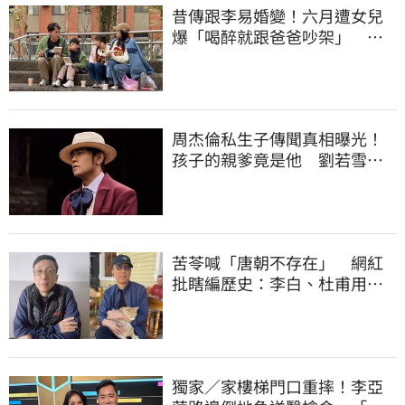
昔傳跟李易婚變！六月遭女兒
爆「喝醉就跟爸爸吵架」 她
尷尬全認了
周杰倫私生子傳聞真相曝光！
孩子的親爹竟是他 劉若雪閨
密出面全說了
苦苓喊「唐朝不存在」 網紅
批瞎編歷史：李白、杜甫用鮮
卑文寫詩？
獨家／家樓梯門口重摔！李亞