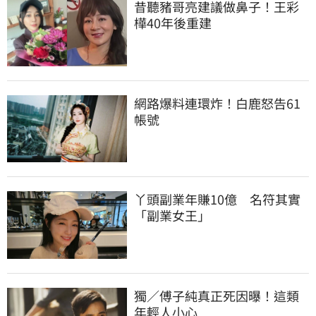
昔聽豬哥亮建議做鼻子！王彩
樺40年後重建
網路爆料連環炸！白鹿怒告61
帳號
丫頭副業年賺10億　名符其實
「副業女王」
獨／傅子純真正死因曝！這類
年輕人小心