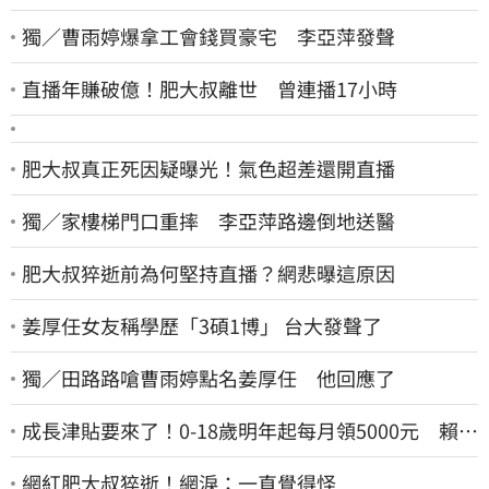
獨／曹雨婷爆拿工會錢買豪宅 李亞萍發聲
直播年賺破億！肥大叔離世 曾連播17小時
肥大叔真正死因疑曝光！氣色超差還開直播
獨／家樓梯門口重摔 李亞萍路邊倒地送醫
肥大叔猝逝前為何堅持直播？網悲曝這原因
姜厚任女友稱學歷「3碩1博」 台大發聲了
獨／田路路嗆曹雨婷點名姜厚任 他回應了
成長津貼要來了！0-18歲明年起每月領5000元 賴清
德：此時不生更待何時
網紅肥大叔猝逝！網淚：一直覺得怪