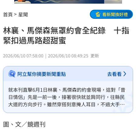
首頁
星聞
看新聞換好禮
林襄、馬傑森無罩約會全紀錄 十指
緊扣過馬路超甜蜜
2026/06/10 07:58:00
2026/06/10 08:49:25
更新
阿立幫你摘要新聞重點
去看看
就本刊直擊6月1日林襄、馬傑森的約會現場，這對「昔
日情侶」先是一前一後，接著很快就並肩同行，往縣民
大道的方向步行。雖然穿搭刻意掩人耳目，不過大手牽
著小手十指緊扣！穿越路口時也沒有鬆開，彼此肢體的
互動比裝扮更難藏。
圖、文／鏡週刊