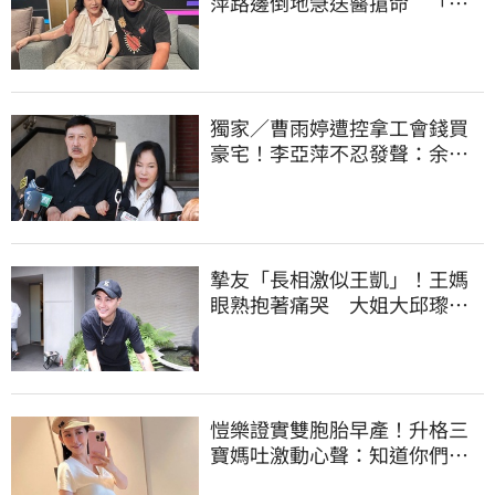
萍路邊倒地急送醫搶命 「最
新傷況」曝
獨家／曹雨婷遭控拿工會錢買
豪宅！李亞萍不忍發聲：余天
管工會都貼錢
摯友「長相激似王凱」！王媽
眼熟抱著痛哭 大姐大邱瓈寬
霸氣伸援手
愷樂證實雙胞胎早產！升格三
寶媽吐激動心聲：知道你們很
努力