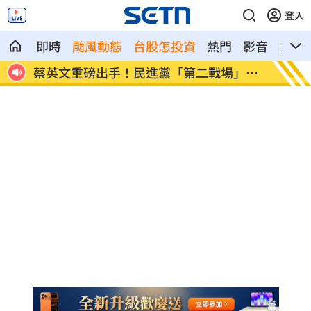
登入
即時
颱風動態
台股怎投資
熱門
影音
熱搜
」成
吹冷氣30小時出事！女子全身抽搐送醫
政府生
棄