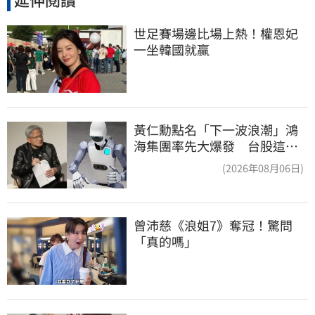
世足賽場邊比場上熱！權恩妃
一坐韓國就贏
黃仁勳點名「下一波浪潮」鴻
海集團率先大爆發 台股這族
群全面噴出
(2026年08月06日)
曾沛慈《浪姐7》奪冠！驚問
「真的嗎」