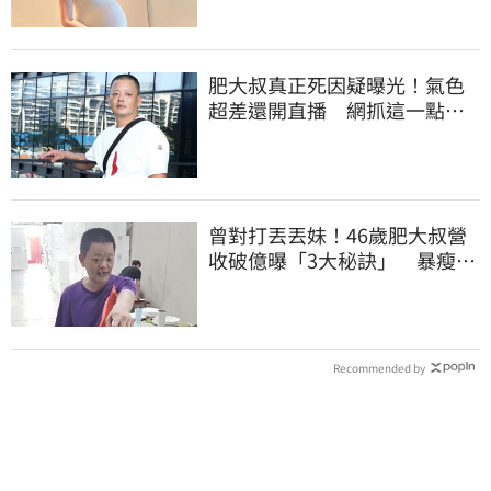
肥大叔真正死因疑曝光！氣色
超差還開直播 網抓這一點超
不合理
曾對打丟丟妹！46歲肥大叔營
收破億曝「3大秘訣」 暴瘦猝
逝震撼全網
Recommended by