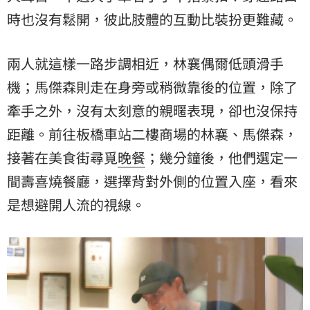
時也沒有鬆開，彼此肢體的互動比裝扮更難藏。
兩人就這樣一路步調相近，林襄偶爾低頭滑手
機；馬傑森則走在身旁或稍微靠後的位置，除了
牽手之外，沒有太刻意的親暱表現，卻也沒保持
距離。前往板橋車站二樓商場的林襄、馬傑森，
接著在美食街尋覓
晚餐
；幾分鐘後，他們選定一
間壽喜燒餐廳，選擇背對外側的位置入座，看來
是想避開人流的視線。