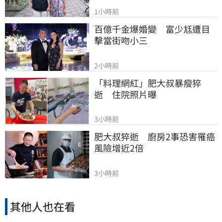
1小時前
百億千金爆婚變　富少尪遭目
擊當街吻小三
2小時前
「料理網紅」肥大叔暴瘦猝
逝　住院照片曝
3小時前
肥大叔猝逝　廚房2事恐害罹癌
風險增近2倍
3小時前
其他人也在看