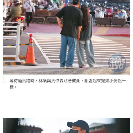
等待過馬路時，林襄與馬傑森貼著彼此，相處起來宛如小情侶一
樣。