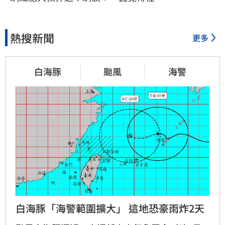
熱搜新聞
更多
白海豚
颱風
海警
白海豚「海警範圍擴大」 這地恐豪雨炸2天