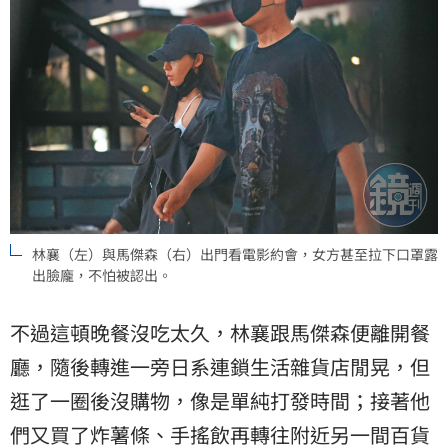
林襄（左）與馬傑森（右）出門看電影約會，女方甚至拉下口罩露
出臉龐，不怕被認出。
不過這頓晚餐沒吃太久，林襄跟馬傑森便離開餐
廳，隨後轉進一旁日系連鎖生活雜貨店閒晃，但
逛了一圈後沒購物，像是單純打發時間；接著他
們又買了炸薯條、手搖飲再轉往附近另一間百貨