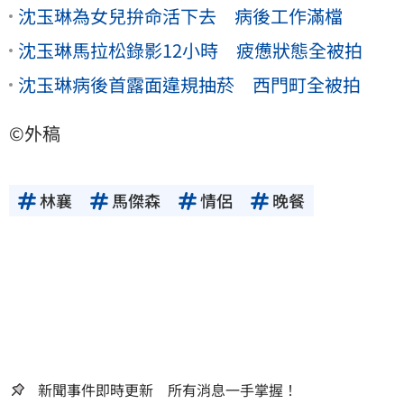
沈玉琳為女兒拚命活下去 病後工作滿檔
沈玉琳馬拉松錄影12小時 疲憊狀態全被拍
沈玉琳病後首露面違規抽菸 西門町全被拍
©外稿
林襄
馬傑森
情侶
晚餐
新聞事件即時更新 所有消息一手掌握！