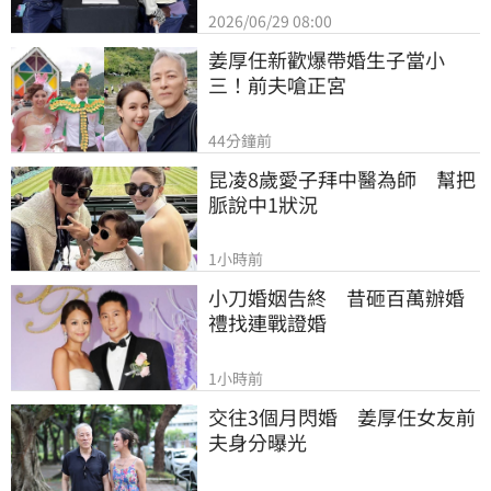
2026/06/29 08:00
姜厚任新歡爆帶婚生子當小
三！前夫嗆正宮
44分鐘前
昆凌8歲愛子拜中醫為師　幫把
脈說中1狀況
1小時前
小刀婚姻告終　昔砸百萬辦婚
禮找連戰證婚
1小時前
交往3個月閃婚　姜厚任女友前
夫身分曝光