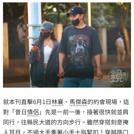
就本刊直擊6月1日
林襄
、
馬傑森
的約會現場，這
對「昔日
情侶
」先是一前一後，接著很快就並肩
同行，往縣民大道的方向步行。雖然穿搭刻意掩
人耳目，不過大手牽著小手十指緊扣！穿越路口