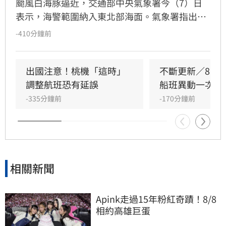
颱風白海豚逼近，交通部中央氣象署今（7）日
表示，海警範圍納入東北部海面。氣象署指出，
白海豚接近的過程中，強度有略微減弱的趨勢，
-410分鐘前
但仍會維持中度颱風。
出國注意！桃機「這時」
不斷更新／8日
調整航班恐有延誤
船班異動一次看
-335分鐘前
-170分鐘前
相關新聞
Apink走過15年粉紅奇蹟！8/8
相約高雄巨蛋