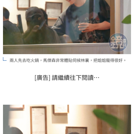
兩人先去吃火鍋，馬傑森非常體貼伺候林襄，把姐姐寵得很好。
[廣告] 請繼續往下閱讀…