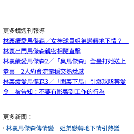
更多鏡週刊報導
林襄續愛馬傑森／女神球員姐弟戀轉地下情？
林襄出門馬傑森親密相隨直擊
林襄續愛馬傑森2／「臭馬傑森」全壘打她送上
恭喜 2人約會流露穩交熟悉感
林襄續愛馬傑森3／「聞襄下馬」引爆球隊禁愛
令 被告知：不要有影響到工作的行為
更多新聞：
林襄馬傑森傳情變 姐弟戀轉地下情引熱議