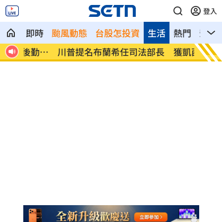
登入
即時
颱風動態
台股怎投資
生活
熱門
影音
勤支
川普提名布蘭希任司法部長 獲凱西迪力
斷交1
挺
機