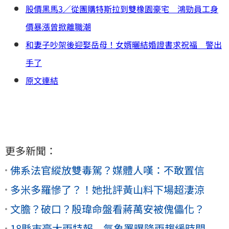
股價黑馬3／從團購特斯拉到雙橡園豪宅 鴻勁員工身
價暴漲曾掀離職潮
和妻子吵架後迎娶岳母！女婿曬結婚證書求祝福 警出
手了
原文連結
更多新聞：
佛系法官縱放雙毒駕？媒體人嘆：不敢置信
多米多羅慘了？！她批評黃山料下場超淒涼
文膽？破口？殷瑋命盤看蔣萬安被傀儡化？
18縣市豪大雨特報 氣象署曝降雨趨緩時間