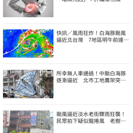
暴增3.77倍！
快訊／風雨狂炸！白海豚颱風
逼近北台灣 7地區明午前達停
班課標準
所幸無人車通過！中颱白海豚
逐漸逼近 北市工地鷹架突倒
塌
颱風逼近淡水老街驟雨狂襲！
民眾拍下疑似龍捲風 老樹遭
連根拔起