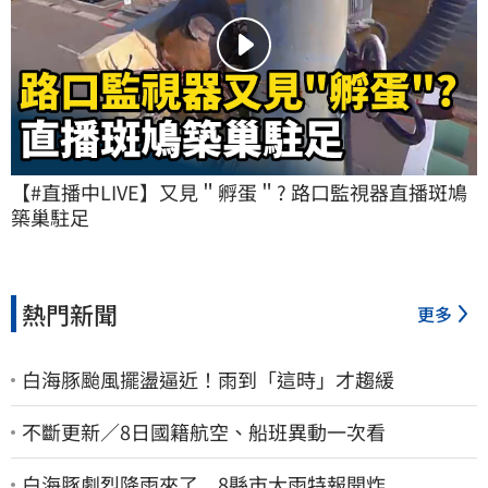
【#直播中LIVE】又見＂孵蛋＂? 路口監視器直播斑鳩
築巢駐足
熱門新聞
更多
白海豚颱風擺盪逼近！雨到「這時」才趨緩
不斷更新／8日國籍航空、船班異動一次看
白海豚劇烈降雨來了 8縣市大雨特報開炸