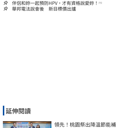
嫌晚！
伴侶和妳一起預防HPV，才有資格說愛妳！
PR
華邦電法說會後 新目標價出爐
延伸閱讀
領先！桃園祭出降溫節能補