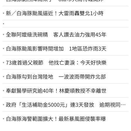
新／白海豚颱風逼近！大雷雨轟雙北1小時
全聯阿嬤級洗碗精 客人讚去油力強用45年
白海豚颱風影響時間增加 1地區恐炸雨3天
73歲首過父親節 他找亡妻淚：今天好快樂
白海豚勾到台灣陸地 一波波雨帶開炸北部
奉獻醫學研究逾40年！林慶順教授不幸離世
政府「生活補助金5000元」連3天發放 逾期視同放
棄
白海豚海警範圍擴大！最新暴風圈侵襲率曝