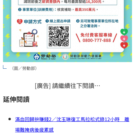
（圖／勞動部）
[廣告] 請繼續往下閱讀…
延伸閱讀
滿血回歸拚賺錢2／沈玉琳復工馬拉松式錄12小時 離
場難掩病後疲累感