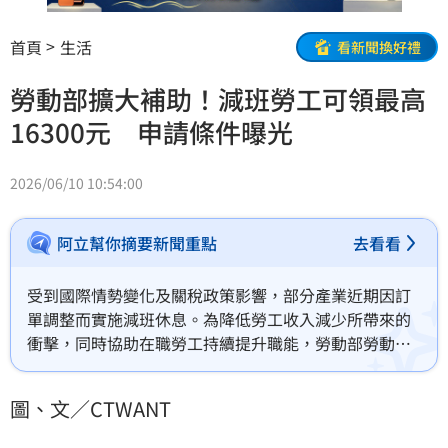
首頁
生活
看新聞換好禮
勞動部擴大補助！減班勞工可領最高
16300元 申請條件曝光
2026/06/10 10:54:00
阿立幫你摘要新聞重點
去看看
受到國際情勢變化及關稅政策影響，部分產業近期因訂
單調整而實施減班休息。為降低勞工收入減少所帶來的
衝擊，同時協助在職勞工持續提升職能，勞動部勞動力
發展署持續推動「減班休息勞工再充電計畫」，符合資
格的勞工在減班期間參與指定訓練課程，完成課程後可
圖、文／CTWANT
依實際參訓時數申請訓練津貼，每月最高補助可達1萬
6300元。