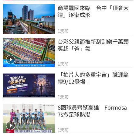
商場戰國來臨　台中「頂奢大
道」逐漸成形
1天前
台彩父親節推新刮刮樂千萬頭
獎超「爸」氣
1天前
「拍片人的多重宇宙」職涯論
壇9/12登場！
1天前
8國球員齊聚高雄　Formosa 
7s掀足球熱潮
1天前