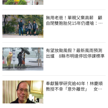
無用老爸！單親父棄高薪 顧
自閉雙胞胎兒15年仍遭嗆：怎
不教好再帶出門
有望放颱風假？最新風雨預測
出爐 8縣市明達停班停課標準
奉獻醫學研究逾40年！林慶順
教授不幸「意外離世」 女兒
悲痛證實了