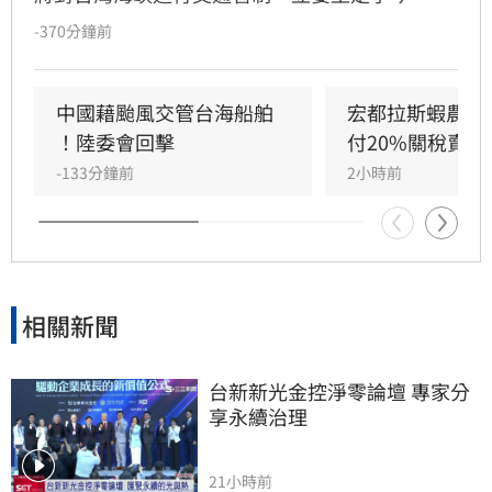
（8）日嚴詞批評，直指中國政府此舉既無知又
-370分鐘前
無良。王定宇表示，中華人民共和國對台灣海峽
毫無管轄權，利用颱風演戲管制交通不僅貽笑大
方，更藐視國際規範。他強調，中國人民處於水
中國藉颱風交管台海船舶 
宏都拉斯蝦農嗆
深火熱，政府卻忙於政治操作。王定宇感嘆，中
！陸委會回擊
付20%關稅賣台
國作為大國卻缺乏基本素質，並再次提醒「誰跟
-133分鐘前
2小時前
中國同一國誰倒楣」。
相關新聞
台新新光金控淨零論壇 專家分
享永續治理
21小時前