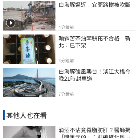
白海豚逼近！宜蘭路樹被吹斷
4分鐘前
翰霖苦茶油苯駢芘不合格　新
北：已下架
4分鐘前
白海豚強風襲台！淡江大橋今
晚21時封車道
7分鐘前
其他人也在看
滴酒不沾竟罹脂肪肝？醫師揭
「暗黑元凶」：肝纖維化風險