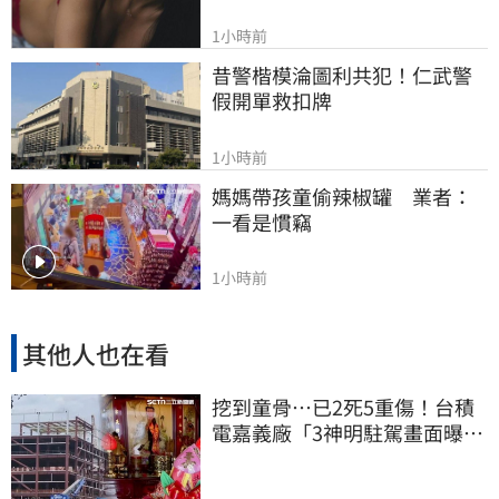
1小時前
昔警楷模淪圖利共犯！仁武警
假開單救扣牌
1小時前
媽媽帶孩童偷辣椒罐　業者：
一看是慣竊
1小時前
其他人也在看
挖到童骨…已2死5重傷！台積
電嘉義廠「3神明駐駕畫面曝
光」