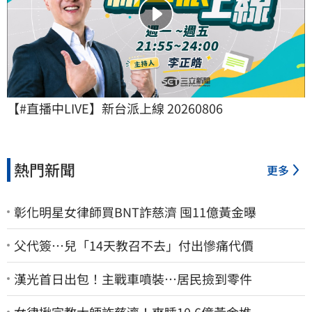
【#直播中LIVE】新台派上線 20260806
熱門新聞
更多
彰化明星女律師買BNT詐慈濟 囤11億黃金曝
父代簽…兒「14天教召不去」付出慘痛代價
漢光首日出包！主戰車噴裝…居民撿到零件
女律揪宗教大師詐慈濟！爽睡10.6億黃金堆