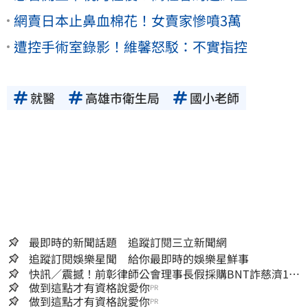
網賣日本止鼻血棉花！女賣家慘噴3萬
遭控手術室錄影！維馨怒駁：不實指控
就醫
高雄市衛生局
國小老師
最即時的新聞話題 追蹤訂閱三立新聞網
追蹤訂閱娛樂星聞 給你最即時的娛樂星鮮事
快訊／震撼！前彰律師公會理事長假採購BNT詐慈濟10
億、洗錢囤232kg黃金
做到這點才有資格說愛你
PR
做到這點才有資格說愛你
PR