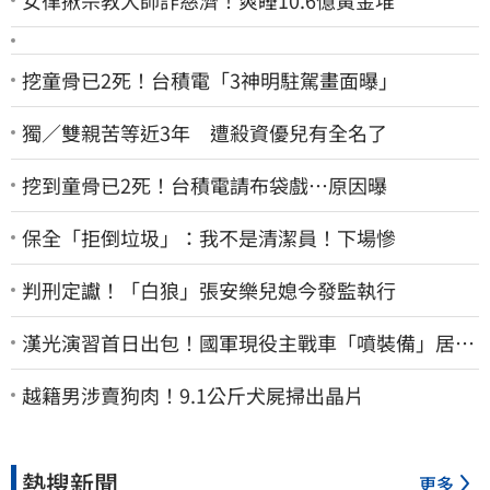
挖童骨已2死！台積電「3神明駐駕畫面曝」
獨／雙親苦等近3年 遭殺資優兒有全名了
挖到童骨已2死！台積電請布袋戲…原因曝
保全「拒倒垃圾」：我不是清潔員！下場慘
判刑定讞！「白狼」張安樂兒媳今發監執行
漢光演習首日出包！國軍現役主戰車「噴裝備」居民
撿到零件…軍方說話了
越籍男涉賣狗肉！9.1公斤犬屍掃出晶片
熱搜新聞
更多