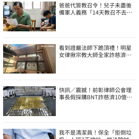
爸爸代簽教召令！兒子未盡後
備軍人義務「14天教召不去」
換3個月刑期
看到證嚴法師下跪頂禮！明星
女律揪宗教大師全家詐慈濟…
全家爽睡黃金堆
快訊／震撼！前彰律師公會理
事長假採購BNT詐慈濟10億、
洗錢囤232kg黃金
我不是清潔員！保全「拒倒垃