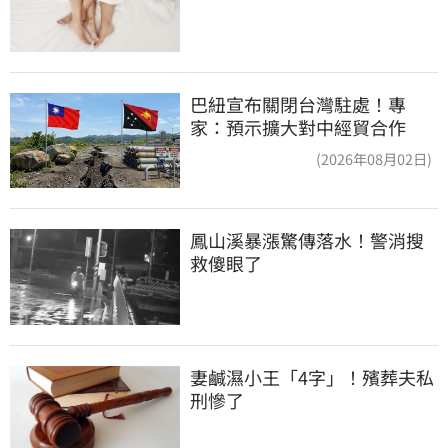
巴紐宣布關閉台灣駐處！專
家：預示擴大對中經貿合作
(2026年08月02日)
鳳山溪暴漲驚傳落水！警消搜
救傻眼了
妻鹹濕小王「4字」！殯葬夫私
刑慘了