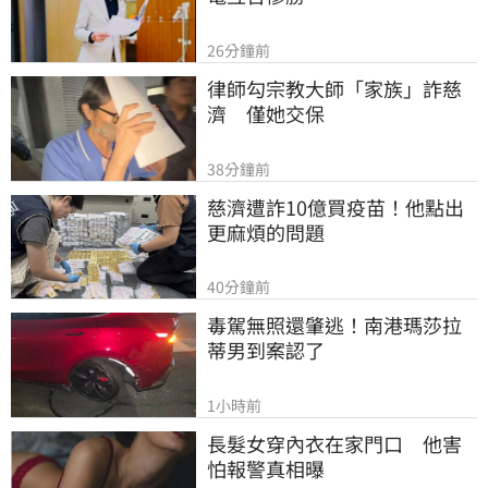
26分鐘前
律師勾宗教大師「家族」詐慈
濟　僅她交保
38分鐘前
慈濟遭詐10億買疫苗！他點出
更麻煩的問題
40分鐘前
毒駕無照還肇逃！南港瑪莎拉
蒂男到案認了
1小時前
長髮女穿內衣在家門口　他害
怕報警真相曝