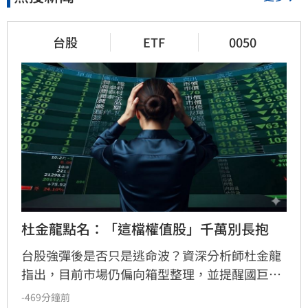
台股
ETF
0050
杜金龍點名：「這檔權值股」千萬別長抱
台股強彈後是否只是逃命波？資深分析師杜金龍
指出，目前市場仍偏向箱型整理，並提醒國巨雖
然獲利亮眼，但受籌碼與槓桿因素影響，不建議
-469分鐘前