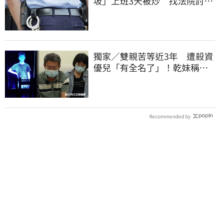
圾」上班3天被炒 找法院討公
道結果出爐
獨家／雙親苦等近3年 遭殺資
優兒「有全名了」！乾妹稱賠
償恐毀她未來
Recommended by