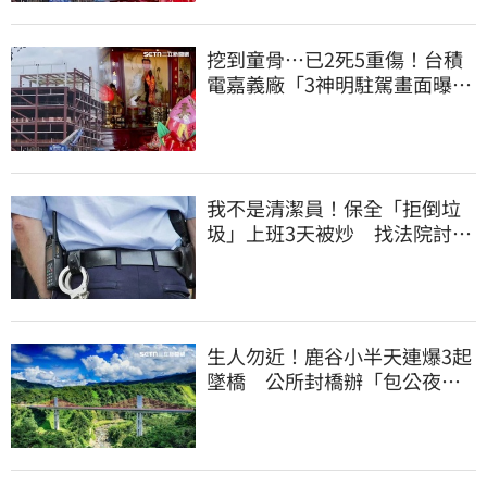
挖到童骨…已2死5重傷！台積
電嘉義廠「3神明駐駕畫面曝
光」
我不是清潔員！保全「拒倒垃
圾」上班3天被炒 找法院討公
道結果出爐
生人勿近！鹿谷小半天連爆3起
墜橋 公所封橋辦「包公夜
審」替亡魂伸冤