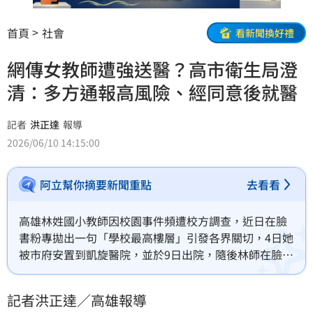
首頁
社會
看新聞換好禮
網傳女教師遭強送醫？高市衛生局澄
清：多方通報高風險、經同意後就醫
記者
洪正達
報導
2026/06/10 14:15:00
阿立幫你摘要新聞重點
去看看
高雄林姓國小教師因校園事件頻遭校方調查，近日在臉
書粉專拋出一句「學校最高樓層」引發各界關切，4日她
被市府安置到凱旋醫院，並於9日出院，隨後林師在臉書
發文，自述被「束帶固定」上救護車的過程，委屈與無
助讓她淚水潰堤，對此，高雄市衛生局10日澄清，指出
記者洪正達／高雄報導
個案曾有輕生相關，且多次拒絕關懷訪視，強調當天是