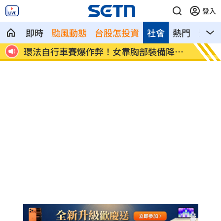
登入
即時
颱風動態
台股怎投資
社會
熱門
影音
降風
學霸牙醫槓離職員工 為3萬筆電互告慘勝
俄羅斯