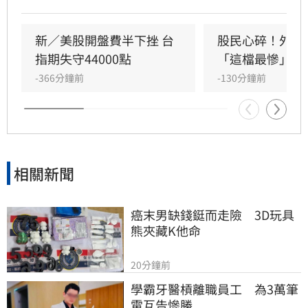
長期抱股，同時也提醒留意力積電及高度依賴創
辦人的企業風險。（記者唐家興）
新／美股開盤費半下挫 台
股民心碎！外資
指期失守44000點
「這檔最慘」
-366分鐘前
-130分鐘前
相關新聞
癌末男缺錢鋌而走險　3D玩具
熊夾藏K他命
20分鐘前
學霸牙醫槓離職員工　為3萬筆
電互告慘勝