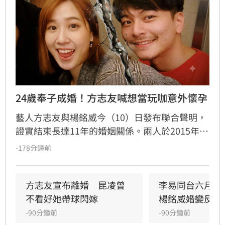
24歲奉子成婚！方志友喊想當玩咖意外懷孕
藝人方志友與楊銘威今（10）日發布聯合聲明，
證實結束長達11年的婚姻關係。兩人於2015年奉
子成婚，育有一子一女。回顧這段婚姻，方志友
-178分鐘前
坦言當年意外懷孕讓她從「玩咖」心態轉變為人
母，過程充滿波折。婚姻期間曾因與吳念軒的緋
聞引發軒然大波，儘管當時經紀人出面澄清，仍
方志友宣布離婚　昆凌曾
李易同台六月前
讓夫妻關係備受考驗。如今兩人決定和平分手，
不看好她帶球閃嫁
楊銘威婚變反應
聲明強調雖無法再做情人，但永遠是家人，未來
-90分鐘前
-90分鐘前