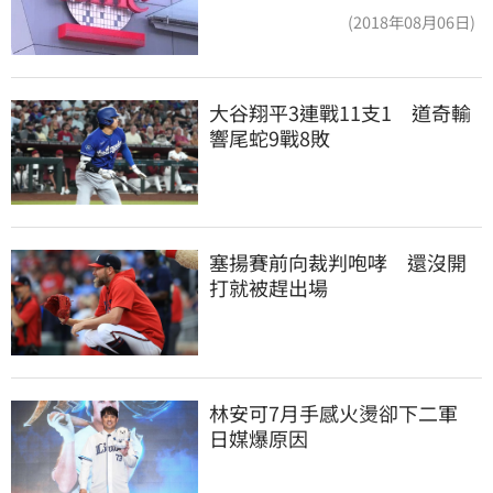
(2018年08月06日)
大谷翔平3連戰11支1　道奇輸
響尾蛇9戰8敗
塞揚賽前向裁判咆哮　還沒開
打就被趕出場
林安可7月手感火燙卻下二軍　
日媒爆原因