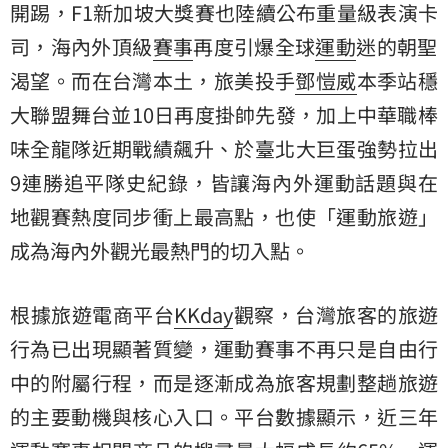
開踢，F1新加坡大獎賽也陸續公布重量級表演卡
司，海內外頂級
賽事
再度引爆全球
運動
迷的朝聖
渴望。而在台灣本土，旅美投手
鄧愷威
本季站穩
大聯盟
舞台並10日再度掛帥先發，加上
中華職棒
味全龍隊
近期戰績飆升、於臺北大巨蛋強勢拉出
9連勝追平隊史紀錄，皆讓海內外運動話題與在
地觀賽熱度同步衝上最高點，也使「運動旅遊」
成為海內外觀光最熱門的切入點。
根據旅遊電商平台
KKday
觀察，台灣旅客的旅遊
行為已出現顯著質變，運動賽事不再只是自由行
中的附屬行程，而是逐漸成為旅客規劃整趟旅遊
的主要動機與核心入口。平台數據顯示，近三年