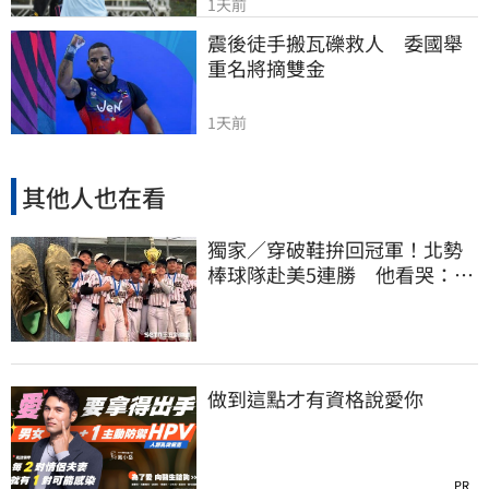
1天前
震後徒手搬瓦礫救人　委國舉
重名將摘雙金
1天前
其他人也在看
獨家／穿破鞋拚回冠軍！北勢
棒球隊赴美5連勝 他看哭：台
灣囡仔的韌性
做到這點才有資格說愛你
PR