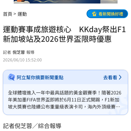
首頁
運動
看新聞換好禮
運動賽事成旅遊核心 KKday祭出F1
新加坡站及2026世界盃限時優惠
記者
倪芝蓉
報導
2026/06/10 15:52:00
阿立幫你摘要新聞重點
去看看
全球體壇進入一年中最具話題的黃金觀賽季！隨著2026
年美加墨FIFA世界盃即將於6月11日正式開踢，F1新加
坡大獎賽也陸續公布重量級表演卡司，海內外頂級賽事
再度引爆全球運動迷的朝聖渴望。而在台灣本土，旅美
投手鄧愷威本季站穩大聯盟舞台並10日再度掛帥先發，
記者倪芝蓉／綜合報導
加上中華職棒味全龍隊近期戰績飆，皆讓海內外運動話