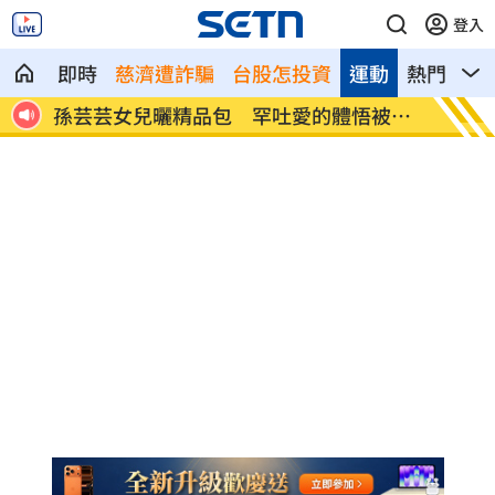
登入
即時
慈濟遭詐騙
台股怎投資
運動
熱門
影
84億
孫芸芸女兒曬精品包 罕吐愛的體悟被告
昌鴻颱
白