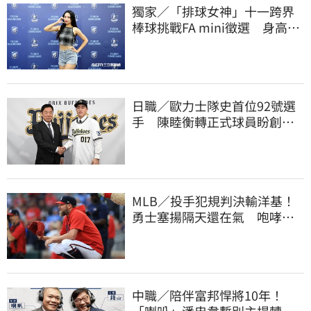
獨家／「排球女神」十一跨界
棒球挑戰FA mini徵選 身高
173竟成應援劣勢
日職／歐力士隊史首位92號選
手 陳睦衡轉正式球員盼創造
歷史
MLB／投手犯規判決輸洋基！
勇士塞揚隔天還在氣 咆哮裁
判1球未投遭驅逐
中職／陪伴富邦悍將10年！