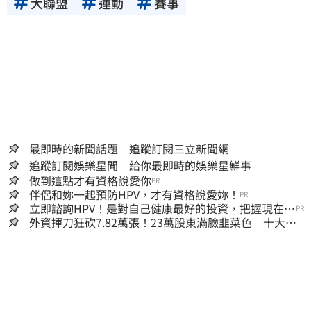
大聯盟
運動
賽事
最即時的新聞話題 追蹤訂閱三立新聞網
追蹤訂閱娛樂星聞 給你最即時的娛樂星鮮事
做到這點才有資格說愛你
PR
伴侶和妳一起預防HPV，才有資格說愛妳！
PR
立即諮詢HPV！是對自己健康最好的投資，把握現在不
PR
嫌晚！
外資揮刀狂砍7.82萬張！23萬股東滿臉韭菜色 十大賣
超個股一次看