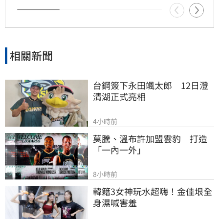
將共同肩負育兒責任。雙方對離婚細節保持低
調，請求外界給予空間，並承諾在各自領域穩定
前行，珍惜過往十二年的陪伴與包容。
相關新聞
台鋼簽下永田颯太郎　12日澄
清湖正式亮相
4小時前
莫騰、溫布許加盟雲豹　打造
「一內一外」
8小時前
韓籍3女神玩水超嗨！金佳垠全
身濕喊害羞