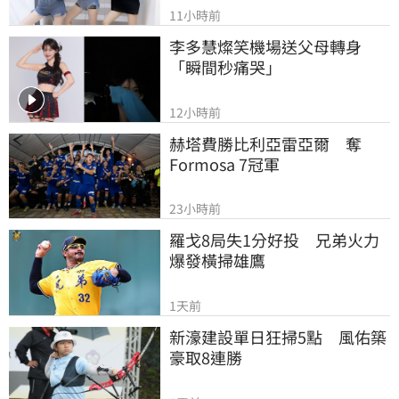
11小時前
李多慧燦笑機場送父母轉身
「瞬間秒痛哭」
12小時前
赫塔費勝比利亞雷亞爾　奪
Formosa 7冠軍
23小時前
羅戈8局失1分好投　兄弟火力
爆發橫掃雄鷹
1天前
新濠建設單日狂掃5點　風佑築
豪取8連勝