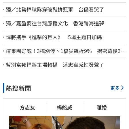
獨／北勢棒球隊穿破鞋拚冠軍 台僑看哭了
獨／嘉盈嚮往台灣應援文化 香港跨海追夢
悍將攜手《進擊的巨人》 5場主題日加碼
這集團好威！3檔漲停、1檔猛飆近9% 揭密背後3支
撐
暫別富邦悍將主場轉播 潘忠韋感性發聲了
熱搜新聞
更多
方志友
楊銘威
離婚