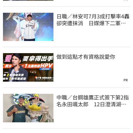
日職／林安可7月3成打擊率4轟
卻突遭抹消 日媒爆下二軍背
後原因
做到這點才有資格說愛你
PR
中職／台鋼雄鷹正式簽下第2指
名永田颯太郎 12日澄清湖亮
相揭曉合約