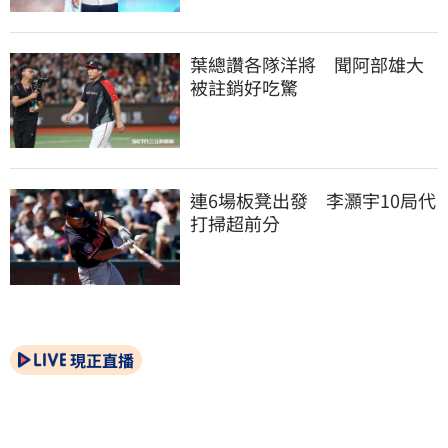
葉總讚各隊洋將　聞阿部雄大
被註銷好吃驚
連6場板凳出發　李灝宇10局代
打掃超前分
現正直播