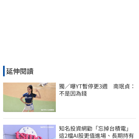
延伸閱讀
獨／曝YT暫停更3週　南珉貞：
不是因為錢
知名投資網勸「忘掉台積電」
這2檔AI股更值進場、長期持有