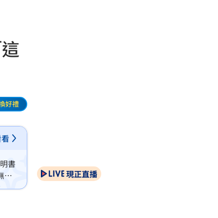
「這
換好禮
看看
證明書
現正直播
無
，也