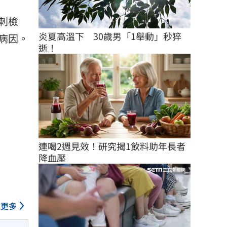
刺檢
炎夏高溫下　30歲男「1舉動」秒猝
病因。
逝！
連喝2週見效！研究揭1飲料助年長者
降血壓
更多