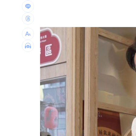
蒙特婁網賽輸給黑馬 茲韋列夫大爆冷
永慶不動產爆違反個資法！士院裁定交
嗆妻：只要錢！尪恐嚇連發…觸保護令
台灣彩券開獎直播中
20:31
LIVE三立+24小時直播
15:27
三立iNEWS新聞台線上直播
18:00
市場到酒場料理！可果美蕃茄醬創無限
父親節送會拉筋的按摩椅 爸爸「筋歡喜
油品食安事件引關注 挑選保健食品要注
酷澎「爸氣父親節」國際官方品牌齊聚