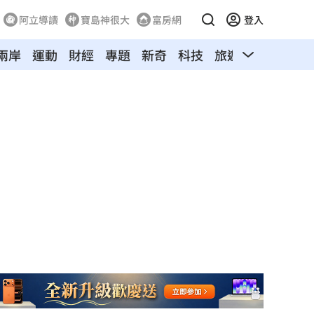
阿立導讀
寶島神很大
富房網
登入
兩岸
運動
財經
專題
新奇
科技
旅遊
汽車
寵物