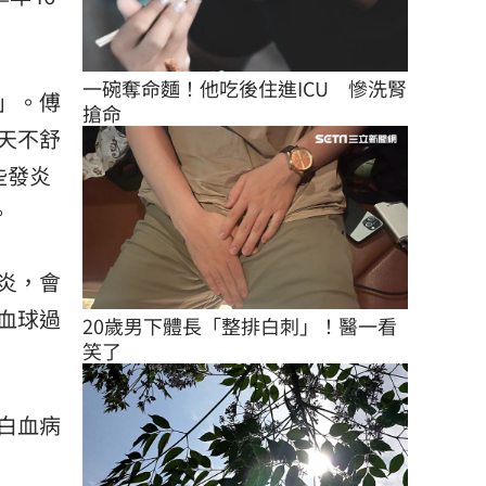
一碗奪命麵！他吃後住進ICU　慘洗腎
」。傅
搶命
天不舒
些發炎
。
炎，會
血球過
20歲男下體長「整排白刺」！醫一看
笑了
白血病