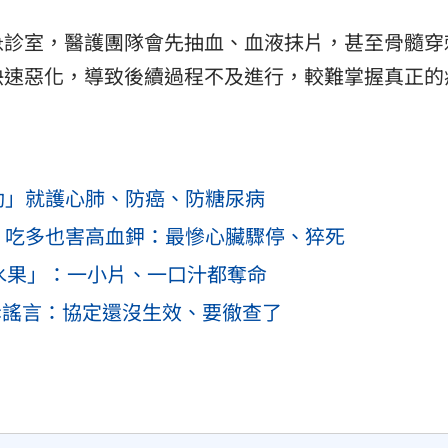
急診室，醫護團隊會先抽血、血液抹片，甚至骨髓穿
快速惡化，導致後續過程不及進行，較難掌握真正的
動」就護心肺、防癌、防糖尿病
」吃多也害高血鉀：最慘心臟驟停、猝死
水果」：一小片、一口汁都奪命
斥謠言：協定還沒生效、要徹查了