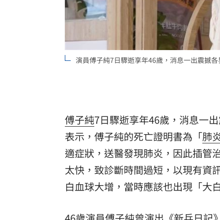
罕病博士彭士齊 輪椅上的生命覺醒！
11
演員傅子純7日驟逝享年46歲，消息一出震撼
傅子純
7日驟逝享年46歲，消息一
表示，傅子純的死亡證明書為「
肺
適症狀，送醫發現肺炎，因此插管
太快，致診斷時間過短，以現有資
白血球大增，當時應該也出現「大
46歲演員傅子純曾演出《新兵日記