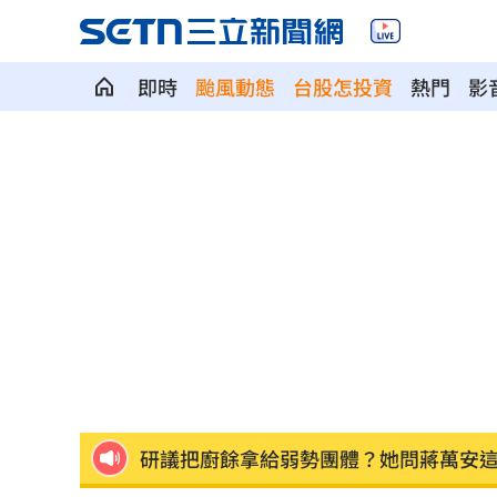
即時
颱風動態
台股怎投資
熱門
影
川普出手！擬課半導體關鍵原料15%關
蓋太空AI資料中心！馬斯克喊只用輝達
文化部預算遭砍10億 張惇涵要藍白三
新北民代服務處旁亮刀！警逮人竟是通
今「武財神」生日 供品、禁忌一次看
研議把廚餘拿給弱勢團體？她問蔣萬安
開瑪莎拉蒂撞賓士、特斯拉！急溜掉毒