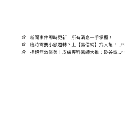
新聞事件即時更新 所有消息一手掌握！
臨時需要小額週轉？上【易借網】找人幫！...
PR
拒絕無效醫美！皮膚專科醫師大推：矽谷電...
PR