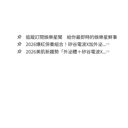
追蹤訂閱娛樂星聞 給你最即時的娛樂星鮮事
2026爆紅保養組合！矽谷電波X加外泌...
PR
2026美肌新趨勢「外泌體＋矽谷電波X...
PR