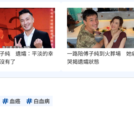
子純　遺孀：平淡的幸
一路陪傅子純到火葬場　她
沒有了
哭揭遺孀狀態
血癌
白血病