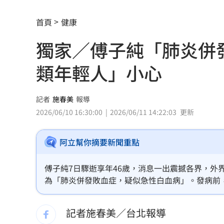
周杰倫捲私生子風波 公司杰威爾發聲
首頁
健康
12歲拒改日本名 翁倩玉：我是台灣女
獨家／傅子純「肺炎併
唐綺陽被傳「討厭雙子座」 本人親揭
類年輕人」小心
美台合作！美次卿：確保AI關鍵供應鏈
連3墜橋！小半天「包公夜審」替亡魂伸
記者
施春美
報導
2026/06/10 16:30:00
2026/06/11 14:22:03
更新
白海豚逼近！賈新興：最快明天這時發
阿立幫你摘要新聞重點
香港玩具商急喊「永遠支持一中」 遭
挖童骨已2死！台積電「3神明駐駕畫面
傅子純7日驟逝享年46歲，消息一出震撼各界，外
為「肺炎併發敗血症，疑似急性白血病」。發病前
軍人支援「蜈蚣陣」收2千觸法 廟方道
效。對此，醫師蘇一峰表示，由於病程進展太快，
因免疫力差而出現白血球大增，當時應該也出現「
記者施春美／台北報導
寫運勢書下半年廢了！唐綺陽瘦下來原