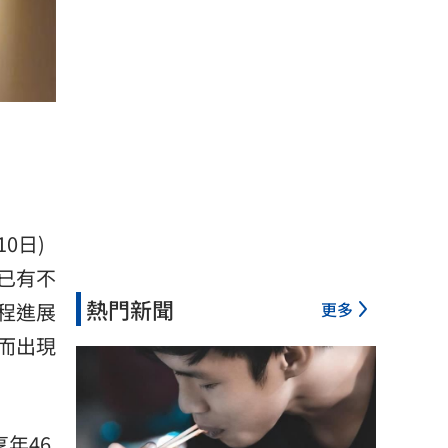
0日)
已有不
熱門新聞
更多
程進展
而出現
年46