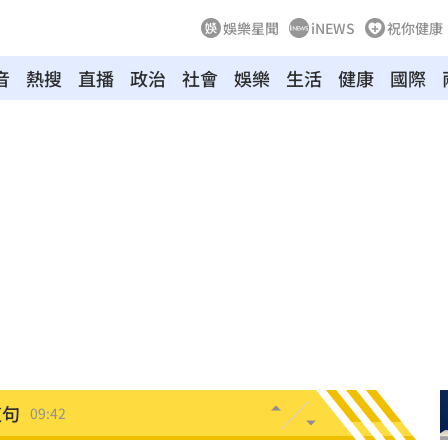
娛樂星聞
iNEWS
祝你健康
音
熱搜
直播
政治
社會
娛樂
生活
健康
國際
稅
09:51
晶片
09:49
思
09:47
緝犯
09:46
09:45
這句
09:42
煙彈
09:42