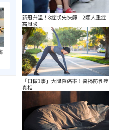
新冠升溫！8症狀先快篩　2類人重症
高風險
痛
「日做1事」大降罹癌率！醫揭防乳癌
真相