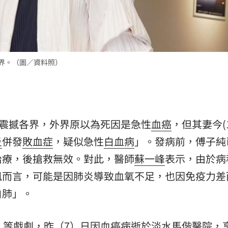
:00
各界。（圖／資料照）
出震撼各界，外界原以為死因是急性
血癌
，但其妻今(1
炎
併發
敗血症
，疑似急性
白血病
」。發病前，傅子純
治療，後搶救無效。對此，醫師
蘇一峰
表示，由於病
訊而言，可能是因肺炎導致血氧不足，也因免疫力差
白肺」。
》等戲劇，昨（7）日因血癌病逝於淡水馬偕醫院，享