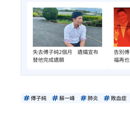
失去傅子純2個月　遺孀宣布
告別傅
替他完成遺願
福再也
傅子純
蘇一峰
肺炎
敗血症