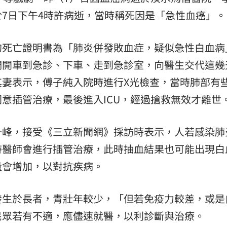
7日下午4時許病逝，當時稱死因是「急性血癌」。
的死亡證明書為「肺炎併發敗血症，疑似急性白血病
們開車到急診、下車、走到急診室，向醫生交代這幾
其妻表示，傅子純入院時進行X光檢查，當時肺部有
意插管治療，最後進入ICU，經過搶救無效才離世
一峰，接受《三立新聞網》採訪時表示，人若感染肺
時醫師會進行插管治療，此時抽血結果也可能出現白
量會增加，以對抗疾病。
發生於長者，青壯年較少，「但若免疫力較差，或是
民眾若有不適，應儘速就醫，以利診斷與治療。