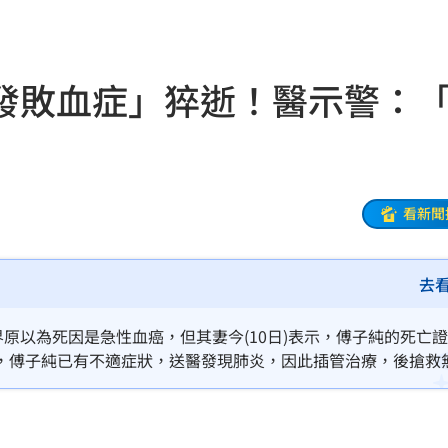
了
09:40
孩
09:40
發敗血症」猝逝！醫示警：
真相
09:40
安全
09:39
冤
09:39
看新聞
海警
09:34
去
酸爆
09:31
曝」
09:30
界原以為死因是急性血癌，但其妻今(10日)表示，傅子純的死亡
，傅子純已有不適症狀，送醫發現肺炎，因此插管治療，後搶救
歉
09:27
致診斷時間過短，以現有資訊而言，可能是因肺炎導致血氧不足
大白肺」。
因曝
09:25