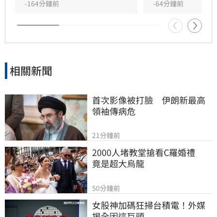
逃亡之虞，裁定無保請回。此案揭露了年輕女性
-164分鐘前
-64分鐘前
隱匿懷孕的社會隱憂，全案目前正由檢警深入調
查中，釐清嬰兒死亡真相與鄒女當時的犯罪動
機，後續司法進度備受各界高度關注。
相關新聞
首次影像被打臉　伊朗新最高
領袖傳病危
21分鐘前
2000人堵教堂搶看C羅婚禮　
竟是超大烏龍
50分鐘前
女股神加碼狂掃台積電！外媒
揭全因這巨頭