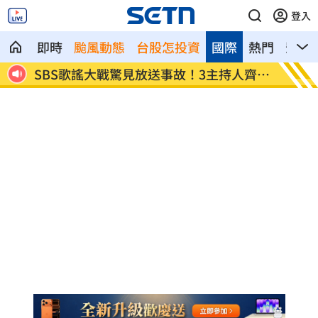
登入
即時
颱風動態
台股怎投資
國際
熱門
影音
病危
SBS歌謠大戰驚見放送事故！3主持人齊卡
清大校
住
了