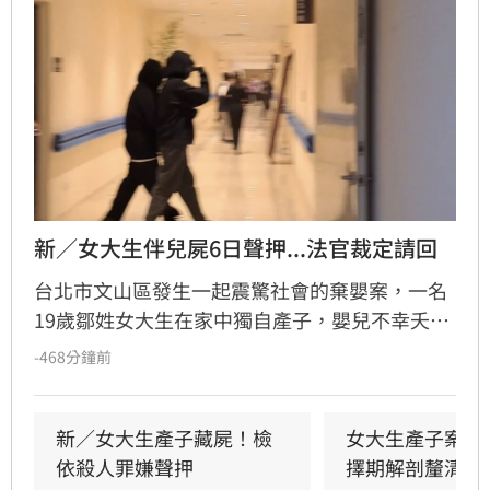
新／女大生伴兒屍6日聲押...法官裁定請回
台北市文山區發生一起震驚社會的棄嬰案，一名
19歲鄒姓女大生在家中獨自產子，嬰兒不幸夭折
後，她竟將遺體藏於房內數日，直至飄散異味才
-468分鐘前
由家屬發現並報案。檢方初步相驗後，考量嬰屍
狀態與案情疑點，將擇期解剖釐清確切死因。鄒
女雖涉犯殺人罪嫌重大，且有湮滅證據之虞遭檢
新／女大生產子藏屍！檢
女大生產子案暫
方聲請羈押，但台北地方法院審理後，認定其無
依殺人罪嫌聲押
擇期解剖釐清死