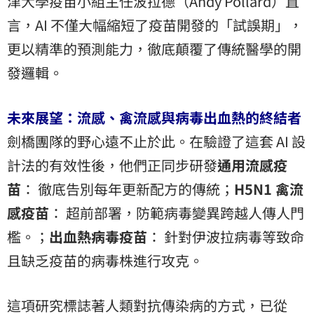
津大學疫苗小組主任波拉德（Andy Pollard）直
言，AI 不僅大幅縮短了疫苗開發的「試誤期」，
更以精準的預測能力，徹底顛覆了傳統醫學的開
發邏輯。
未來展望：流感、禽流感與病毒出血熱的終結者
劍橋團隊的野心遠不止於此。在驗證了這套 AI 設
計法的有效性後，他們正同步研發
通用流感疫
苗
： 徹底告別每年更新配方的傳統；
H5N1 禽流
感疫苗
： 超前部署，防範病毒變異跨越人傳人門
檻。；
出血熱病毒疫苗
： 針對伊波拉病毒等致命
且缺乏疫苗的病毒株進行攻克。
這項研究標誌著人類對抗傳染病的方式，已從