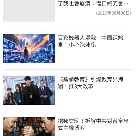
了我也會崩潰：傷口終究會癒
合
(2026年08月08日)
百家機器人混戰　中國踩煞
車：小心泡沫化
《鐵拳教育》引爆教育界海
嘯！推3大改革
搶邦交國！拆解中共對台窒息
式主權博弈