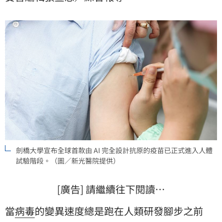
次大流行」的終極核武。
劍橋大學宣布全球首款由 AI 完全設計抗原的疫苗已正式進入人體
試驗階段。（圖／新光醫院提供）
[廣告] 請繼續往下閱讀…
當
病毒
的變異速度總是跑在人類研發腳步之前