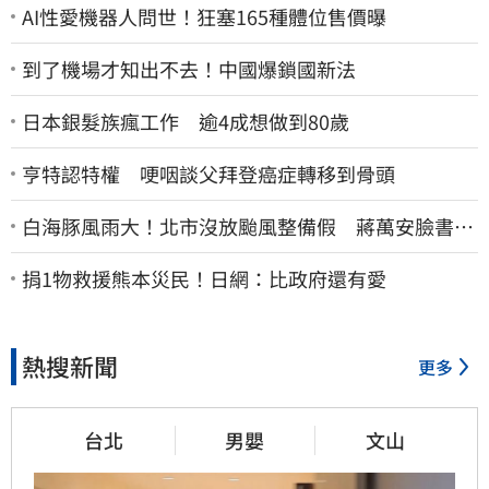
AI性愛機器人問世！狂塞165種體位售價曝
到了機場才知出不去！中國爆鎖國新法
日本銀髮族瘋工作 逾4成想做到80歲
亨特認特權 哽咽談父拜登癌症轉移到骨頭
白海豚風雨大！北市沒放颱風整備假 蔣萬安臉書遭
網友灌爆：標準在哪？
捐1物救援熊本災民！日網：比政府還有愛
熱搜新聞
更多
台北
男嬰
文山