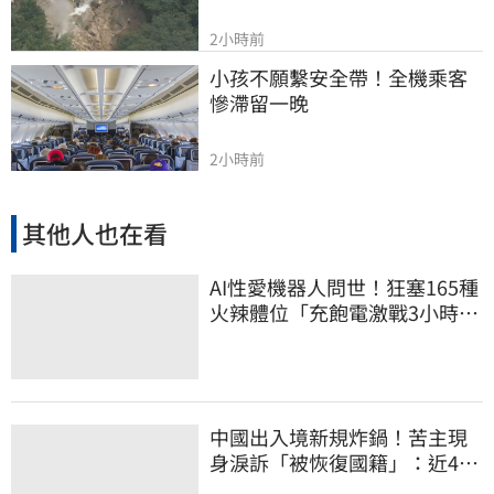
2小時前
小孩不願繫安全帶！全機乘客
慘滯留一晚
2小時前
其他人也在看
AI性愛機器人問世！狂塞165種
火辣體位「充飽電激戰3小時」
售價曝
中國出入境新規炸鍋！苦主現
身淚訴「被恢復國籍」：近4億
資產權停擺