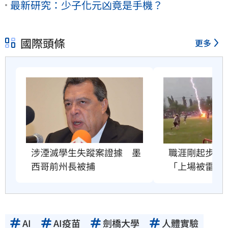
最新研究：少子化元凶竟是手機？
國際頭條
更多
職涯剛起步　2
涉湮滅學生失蹤案證據　墨
「上場被雷劈
西哥前州長被捕
AI
AI疫苗
劍橋大學
人體實驗