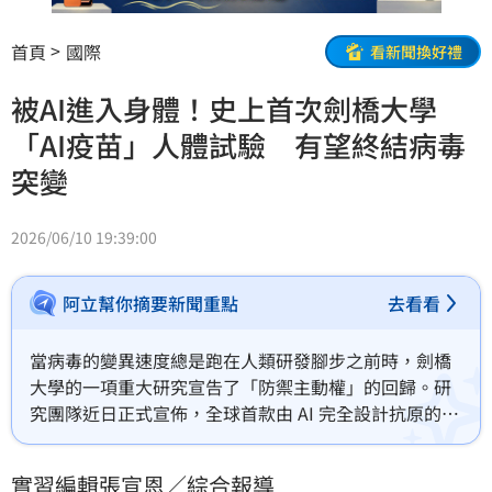
首頁
國際
看新聞換好禮
被AI進入身體！史上首次劍橋大學
「AI疫苗」人體試驗 有望終結病毒
突變
2026/06/10 19:39:00
阿立幫你摘要新聞重點
去看看
當病毒的變異速度總是跑在人類研發腳步之前時，劍橋
大學的一項重大研究宣告了「防禦主動權」的回歸。研
究團隊近日正式宣佈，全球首款由 AI 完全設計抗原的疫
苗已正式進入人體試驗階段。這不僅是人類醫療史上首
次將 AI 結晶應用於人體防禦，更被視為人類預防「下一
實習編輯張宣恩／綜合報導