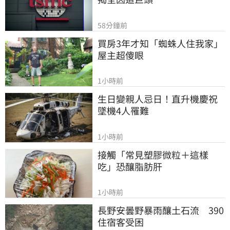
58分鐘前
買房3年才知「蜘蛛人住我家」
屋主超傻眼
1小時前
生日變親人忌日！直升機慶祝
墜機4人罹難
1小時前
接觸「常見塑膠微粒＋這樣
吃」恐釀脂肪肝
1小時前
長野安曇野暴雨釀土石流　390
住宿客受困