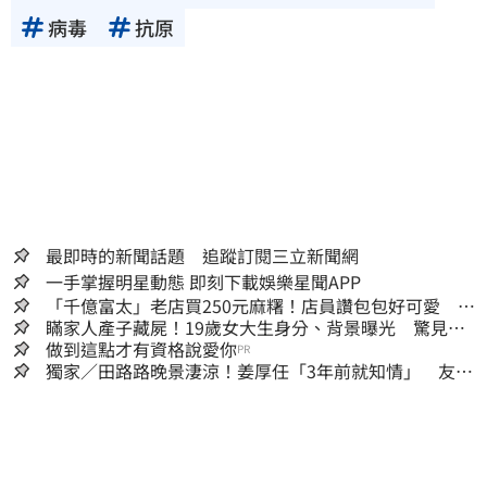
病毒
抗原
最即時的新聞話題 追蹤訂閱三立新聞網
一手掌握明星動態 即刻下載娛樂星聞APP
「千億富太」老店買250元麻糬！店員讚包包好可愛 笑
回：我自己做的
瞞家人產子藏屍！19歲女大生身分、背景曝光 驚見
「產檢紀錄全空白」
做到這點才有資格說愛你
PR
獨家／田路路晚景淒涼！姜厚任「3年前就知情」 友人
私下援助內幕曝光