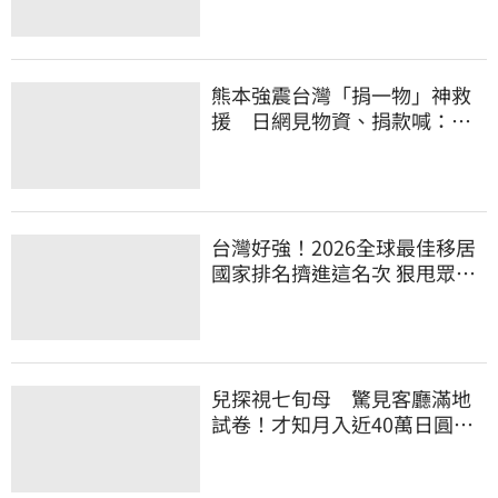
熊本強震台灣「捐一物」神救
援 日網見物資、捐款喊：給
台灣統治算了
台灣好強！2026全球最佳移居
國家排名擠進這名次 狠甩眾多
歐美熱門國家
兒探視七旬母 驚見客廳滿地
試卷！才知月入近40萬日圓
真相竟如此感人