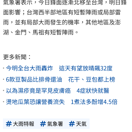
氣象署表示，今日鋒面逐漸北移至台灣，明日鋒
面影響；台灣西半部地區有短暫陣雨或局部雷
雨，並有局部大雨發生的機率，其他地區及澎
湖、金門、馬祖有短暫陣雨。
更多新聞：
今明全台大雨轟炸 這天有望放晴飆32度
6款豆製品比排骨還油 花干、豆包都上榜
以為濕疹竟是罕見皮膚癌 4症狀快就醫
燙地瓜葉恐讓營養流失 1煮法多酚增4.5倍
大雨特報
氣象署
天氣