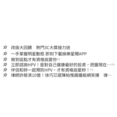
改版大回饋 熱門3C大獎接力送
一手掌握明星動態 即刻下載娛樂星聞APP
做到這點才有資格說愛你
PR
立即諮詢HPV！是對自己健康最好的投資，把握現在不
PR
嫌晚！
伴侶和妳一起預防HPV，才有資格說愛妳！
PR
律師詐慈濟10億！徐巧芯提陳柏惟踢鐵板網笑爆 律師
再曬1照補刀