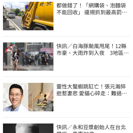
都做錯了！「網購袋、泡麵袋
不能回收」 違規抓到最高罰
6000元
快訊／白海豚颱風甩尾！12縣
市豪、大雨炸到入夜 3地區有
大豪雨
靈性大螯蝦跳缸亡！張元瀚猝
逝惹妻悲 愛貓心碎走：難過不
比我們少
快訊／永和豆漿創始人在台北