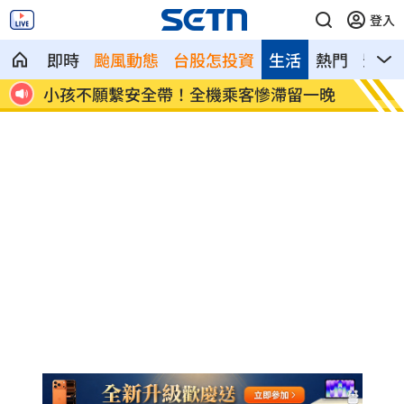
登入
即時
颱風動態
台股怎投資
生活
熱門
影音
網看
小孩不願繫安全帶！全機乘客慘滯留一晚
傳與女
了