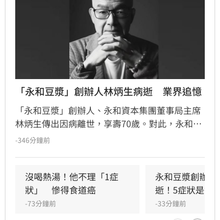
「永和豆漿」創辦人林炳生病逝　業界追憶
「永和豆漿」創辦人、永和資本集團董事局主席
林炳生傳出因病離世，享壽70歲。對此，永和資
本集團今（8）日發布訃告證實，林炳生昨（7）
-346分鐘前
日中午12時45分因食道癌在台北逝世。
沒喝熱湯！他不理「1症
永和豆漿創辦人
狀」　慘得食道癌
逝！5症狀是警
-73分鐘前
-33分鐘前