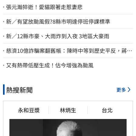
張元瀚猝逝！愛貓跟著走惹妻悲
新／有望放颱風假?8縣市明達停班停課標準
新／12縣市豪、大雨炸到入夜 3地區大豪雨
慈濟10億詐騙案翻舊帳：陳時中等到歷史平反，蔣萬
安償還2022政治利息
又有熱帶低壓生成！估今增強為颱風
熱搜新聞
更多
永和豆漿
林炳生
台北