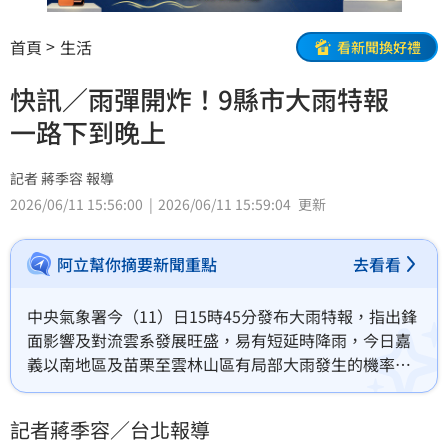
首頁
生活
看新聞換好禮
快訊／雨彈開炸！9縣市大雨特報
一路下到晚上
記者 蔣季容 報導
2026/06/11 15:56:00
2026/06/11 15:59:04
更新
阿立幫你摘要新聞重點
去看看
中央氣象署今（11）日15時45分發布大雨特報，指出鋒
面影響及對流雲系發展旺盛，易有短延時降雨，今日嘉
義以南地區及苗栗至雲林山區有局部大雨發生的機率，
請注意雷擊及強陣風，山區請留意坍方、落石及溪水暴
漲，低窪地區請慎防積水。影響時間為11日下午至11日
記者蔣季容／台北報導
晚上。