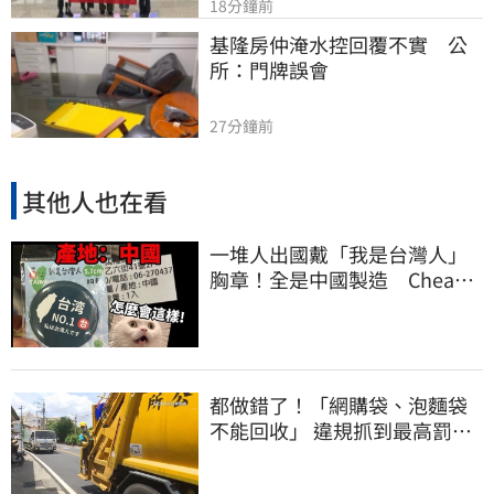
18分鐘前
基隆房仲淹水控回覆不實　公
所：門牌誤會
27分鐘前
其他人也在看
一堆人出國戴「我是台灣人」
胸章！全是中國製造 Cheap
酸：精神分裂
都做錯了！「網購袋、泡麵袋
不能回收」 違規抓到最高罰
6000元