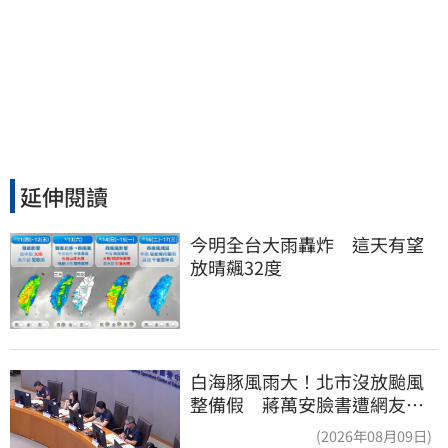
延伸閱讀
今明全台大雨轟炸　這天有望
放晴飆32度
白海豚風雨大！北市沒放颱風
整備假 蔣萬安臉書遭網友灌
爆：標準在哪？
(2026年08月09日)