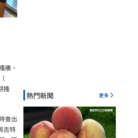
搔癢、
（
期搔
熱門新聞
更多
時會出
佩吉特