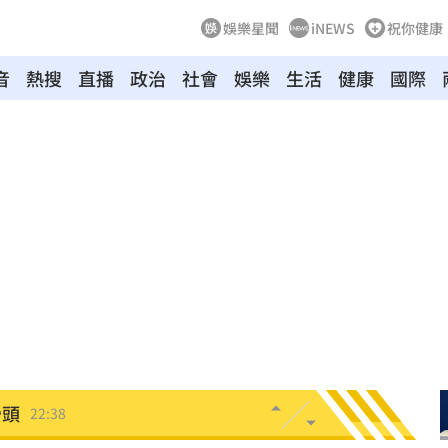
娛樂星聞
iNEWS
祝你健康
音
熱搜
直播
政治
社會
娛樂
生活
健康
國際
憂
23:09
23:07
s
22:59
內幕
22:48
亂喝
22:48
骨頭
22:38