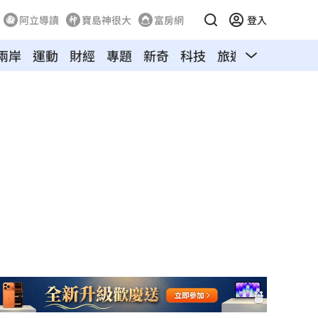
阿立導讀
寶島神很大
富房網
登入
兩岸
運動
財經
專題
新奇
科技
旅遊
汽車
寵物