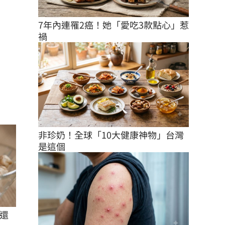
7年內連罹2癌！她「愛吃3款點心」惹
禍
非珍奶！全球「10大健康神物」台灣
是這個
還