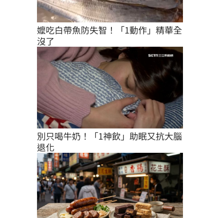
嬤吃白帶魚防失智！「1動作」精華全
沒了
別只喝牛奶！「1神飲」助眠又抗大腦
退化