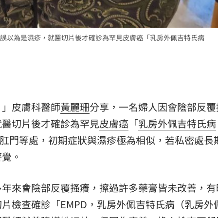
熱潮
10:00
誤以為是濕疹，就醫切片後才確診為罕見皮膚癌「乳房外佩吉特氏病
15
！」皮膚科醫師
黃麗珊
分享，一名婦人因會陰部反覆
就醫切片後才確診為罕見
皮膚癌
「
乳房外佩吉特氏病
肛門等處，初期症狀與濕疹極為相似，若私密處長
警覺。
多年來會陰部反覆搔癢，擦過許多藥膏皆未改善，有
片檢查確診「EMPD，乳房外佩吉特氏病（乳房外