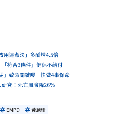
用這煮法」多酚增4.5倍
 「符合3條件」健保不給付
猛」致命關鍵曝 快做4事保命
人研究：死亡風險降26％
EMPD
黃麗珊