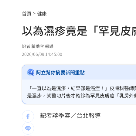
白海豚發威！宜蘭強風磁磚砸、樹倒
22:
首頁
健康
白海豚外圍雨帶特別紮實 鄭明典：別
以為濕疹竟是「罕見皮
有片／貴州通天河「爆乳正妹伴漂」價
慈濟買BNT遭詐 網朝聖郭董大小姐貼
記者 蔣季容 報導
2026/06/09 14:45:00
宜蘭強風「店家玻璃門被吹爆」員工嚇
阿立幫你摘要新聞重點
配合漢光！管碧玲視導平戰轉換與出港
向姜厚任道歉 田路路：我要找的是楊
「一直以為是濕疹，結果卻是癌症！」皮膚科醫師
是濕疹，就醫切片後才確診為罕見皮膚癌「乳房外
男傳訊醫院粉專「殺死掛號小姐」辯忘
與濕疹極為相似，若私密處長期搔癢、擦藥無效或
記者蔣季容／台北報導
晚飯煮太慢！婦遭小叔斬首 頭掛樹上示
消失10年回歸！好市多經典美食重新上