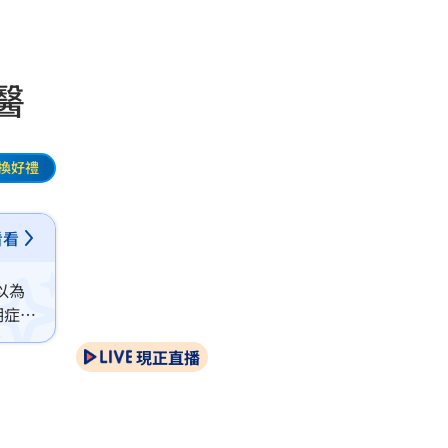
醫
換好禮
看看
以為
期症狀
現正直播