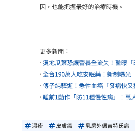
因，也能把握最好的治療時機。
更多新聞：
燙地瓜葉恐讓營養全流失！醫曝「改
全台190萬人吃安眠藥！新制曝光
傅子純驟逝！急性血癌「發病快又
睡前1動作「防11種慢性病」！萬
濕疹
皮膚癌
乳房外佩吉特氏病