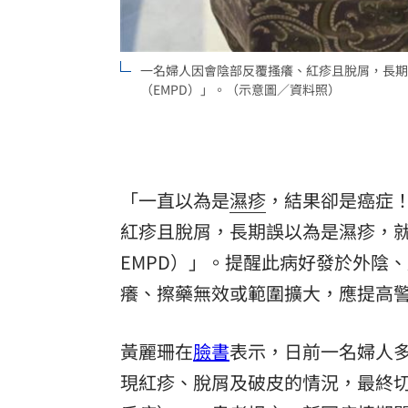
8國球員齊聚高雄 Formosa 7s掀足球
一名婦人因會陰部反覆搔癢、紅疹且脫屑，長期
理想混蛋號召粉絲跨海追星吃美食！
18:
（EMPD）」。（示意圖／資料照）
「一直以為是
濕疹
，結果卻是癌症
紅疹且脫屑，長期誤以為是濕疹，
EMPD
）」。提醒此病好發於外陰、
癢、擦藥無效或範圍擴大，應提高
黃麗珊在
臉書
表示，日前一名婦人
現紅疹、脫屑及破皮的情況，最終切