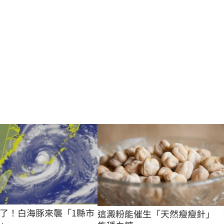
了！白海豚來襲「1縣市
這澱粉能催生「天然瘦瘦針」　