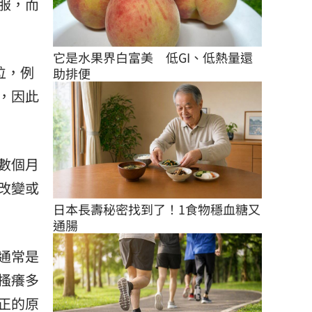
服，而
它是水果界白富美　低GI、低熱量還
位，例
助排便
，因此
數個月
改變或
日本長壽秘密找到了！1食物穩血糖又
通腸
通常是
搔癢多
正的原