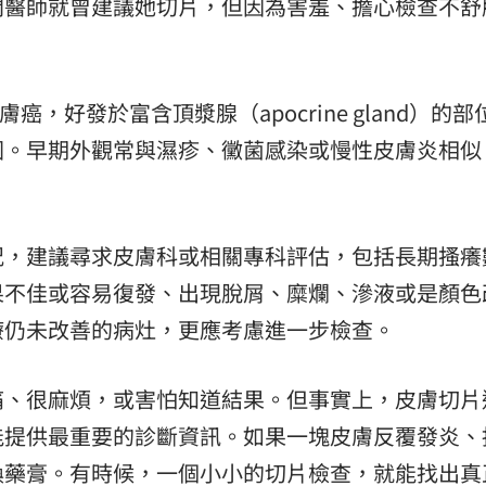
間醫師就曾建議她切片，但因為害羞、擔心檢查不舒
，好發於富含頂漿腺（apocrine gland）的部
圍。早期外觀常與濕疹、黴菌感染或慢性皮膚炎相似
況，建議尋求皮膚科或相關專科評估，包括長期搔癢
果不佳或容易復發、出現脫屑、糜爛、滲液或是顏色
療仍未改善的病灶，更應考慮進一步檢查。
痛、很麻煩，或害怕知道結果。但事實上，皮膚切片
能提供最重要的診斷資訊。如果一塊皮膚反覆發炎、
換藥膏。有時候，一個小小的切片檢查，就能找出真