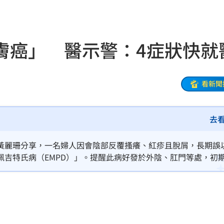
31
出門
22:29
膚癌」 醫示警：4症狀快就
碼曝
22:21
文
22:16
看新聞
抱頭
22:16
去
課目
22:15
光友
22:13
黃麗珊分享，一名婦人因會陰部反覆搔癢、紅疹且脫屑，長期誤
佩吉特氏病（EMPD）」。提醒此病好發於外陰、肛門等處，初
吃藥
22:11
範圍擴大，應提高警覺。
警
22:07
架
22:02