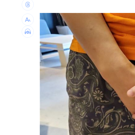
腦瘤手術醫誤切正常組織 女無法自主
人妻被嫌上菜慢 遭毒癮小叔斧砍死頭
男大生遭脫光圍毆亡 主嫌輕度智障判
以為益生菌護腎 他餐餐泡菜2週後險洗
台灣彩券開獎直播中
20:31
LIVE三立+24小時直播
15:27
三立iNEWS新聞台線上直播
18:00
商場戰國來臨 台中「頂奢大道」逐漸
台彩父親節推新刮刮樂千萬頭獎超「爸
「拍片人的多重宇宙」職涯論壇9/12登