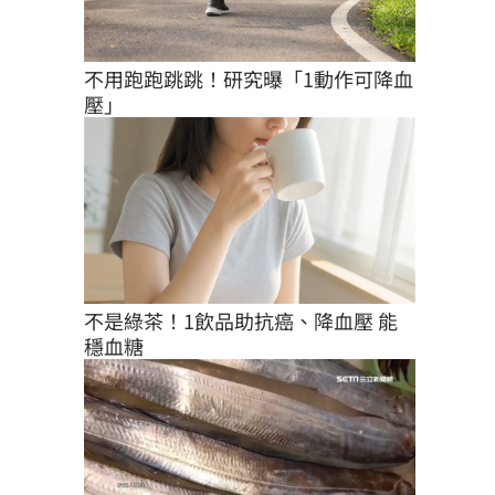
不用跑跑跳跳！研究曝「1動作可降血
壓」
不是綠茶！1飲品助抗癌、降血壓 能
穩血糖