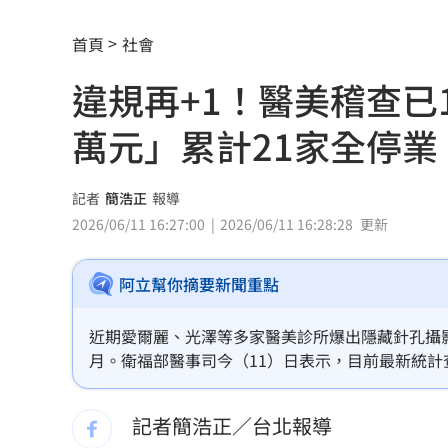
中士怕缺失「偷簽到」掩護缺勤所長下
首頁
社會
田路路嗆曹雨婷不配當理事長 姜厚任
違規再+1！醫美稽查已
姜厚任女友遭控殺到醫院 槓正宮女兒
萬元」累計21家全停業
生技媲美哈佛！這私校擊敗頂大搶全台第
47歲婦腹痛才知懷孕！女嬰出生全家嚇
記者
簡浩正
報導
2026/06/11 16:27:00
2026/06/11 16:28:28
更新
林逸欣首個父親節淚崩！12條家規逼哭
阿立幫你摘要新聞重點
重磅跨界！《GTA6》預覽登陸「這平台
他驚曝時間軸 揭藍白造謠「擋疫苗」
近期愛爾麗、光澤等多家醫美診所爆出隱藏針孔攝
月。衛福部醫事司今（11）日表示，目前最新統計查
尹衍樑一生最難忘父親這3堂課！逼哭全
光澤診所，目前累計21家，遭當地衛生局開罰50
記者簡浩正／台北報導
慈濟遭詐藍白翻車！他嘆：有些人聽不