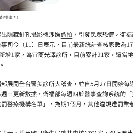
熱潮
10:00
翻攝畫面）
15
爆出隱藏針孔攝影機涉嫌
偷拍
，引發民眾恐慌，衛福
事司今（11）日表示，目前最新統計查核家數為17
數新增1家，為宜蘭光澤診所，目前累計21家，遭當
。
部展開全台醫美診所大稽查，並自5月27日開始每
每週三更新數據，衛福部每週四於醫事查詢系統的「
裁罰醫療機構名單」，為期1個月，其他違規遭罰業
表示，截至昨日衛生局總共查核1761家，跟上週