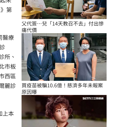
法》第
父代簽…兒「14天教召不去」付出慘
痛代價
罰醫療
診
診所、
北市板
市西區
爾麗診
買疫苗被騙10.6億！慈濟多年未報案
原因曝
加上本