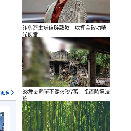
詐慈濟主嫌信辟穀教　收押全破功嗑
光便當
88歲翁罰單不繳欠稅7萬　祖產險遭法
更多
拍