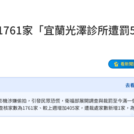
場曝
08:39
發聲
08:37
1761家「宜蘭光澤診所遭罰5
！
08:35
1
08:30
壞
08:22
看新聞
網
08:11
去
」
08:10
始末
08:09
影機涉嫌偷拍，引發民眾恐慌，衛福部展開調查與裁罰至今滿一
核家數為1761家、較上週增加405家，遭裁處家數新增1家，
網
08:08
萬元罰鍰及停業6個月處分。（記者：簡浩正）
見了
08:04