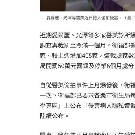
8國球員齊聚高雄 Formosa 7s掀足球
愛爾麗、光澤等醫美近日捲入偷拍疑雲。（圖／
理想混蛋號召粉絲跨海追星吃美食！
18:
近期
愛爾麗
、
光澤
等多家
醫美
診所
調查與裁罰至今滿一個月。衛福部醫
家、較上週增加405家，遭裁處家
局開罰50萬元罰鍰及停業6個月處分
自從醫美偷拍事件上月爆發後，衛福
一次。衛福部已要求各縣市衛生局
學專區」上公布「侵害病人隱私遭
陸續公布。
醫事司簡任技正呂念慈今日下午受訪