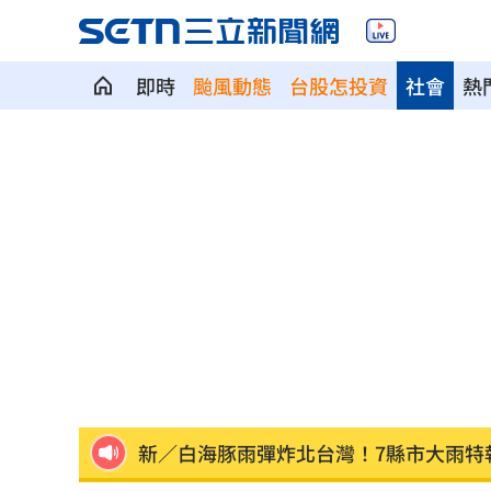
即時
颱風動態
台股怎投資
社會
熱
慈濟被詐10億 他轟：多少人血汗錢遭
兆基屋管遭侵占7億 董座李建成羈押禁
塑膠袋丟錯最高罰6千！環保局點9種別
知名韓貨品牌爆解散 合夥人鬧翻遭控
BLACKPINK十週年惹怒粉絲 Jisoo急
新／白海豚雨彈炸北台灣！7縣市大雨特