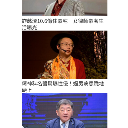
詐慈濟10.6億住豪宅　女律師豪奢生
活曝光
精神科名醫驚爆性侵！逼男病患跪地
硬上