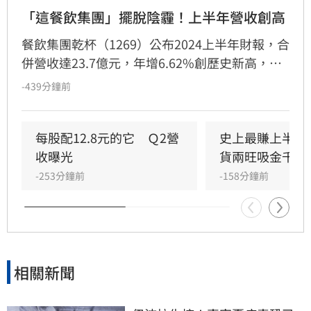
「這餐飲集團」擺脫陰霾！上半年營收創高
餐飲集團乾杯（1269）公布2024上半年財報，合
併營收達23.7億元，年增6.62%創歷史新高，稅
後淨利858.6萬元，成功轉虧為盈，EPS為0.42
-439分鐘前
元。集團表示，獲利主因受惠於台灣餐飲聚餐需
求強勁，加上中國大陸營運體質改善。儘管因英
國事業認列資產減損影響獲利，但整體營運體質
每股配12.8元的它　Ｑ2營
史上最賺上半年
穩健。展望下半年，乾杯將把握暑假及中秋節餐
收曝光
貨兩旺吸金千億
飲旺季，持續擴張版圖，預計於台北及高雄等地
-253分鐘前
-158分鐘前
新增多家「黑毛屋」與「牛舌佑介」門市，透過
積極展店策略，進一步擴大營收規模，展現持續
成長的企圖心。
相關新聞