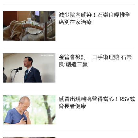
減少院內感染！石崇良曝推全
癌別在家治療
金管會檢討一日手術理賠 石崇
良:創造三贏
感冒出現喘鳴聲得當心！RSV威
脅長者健康