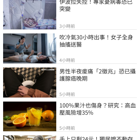
伊波拉失控！專家憂病毒恐已
突變
3小時前
吹冷氣30小時出事！女子全身
抽搐送醫
4小時前
男性半夜痠痛「2徵兆」恐已攝
護腺癌晚期
5小時前
100%果汁也傷身？研究：高血
壓風險增35%
5小時前
手上只剩24元！獨居嬤不動存