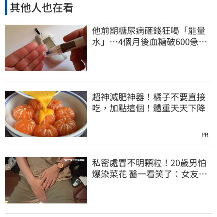
其他人也在看
他前期糖尿病砸錢狂喝「能量
水」⋯4個月後血糖破600急
診！緊急洗腎搶命
超神減肥神器！橘子不要直接
吃，加點這個！體重天天下降
PR
私密處冒不明顆粒！20歲男怕
爆染菜花 醫一看笑了：女友常
誤會