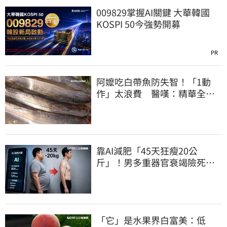
009829掌握AI關鍵 大華韓國
KOSPI 50今強勢開募
PR
阿嬤吃白帶魚防失智！「1動
作」太浪費 醫嘆：精華全沒
了
靠AI減肥「45天狂瘦20公
斤」！男多重器官衰竭險死…
醫嘆：留一堆後遺症
「它」是水果界白富美：低