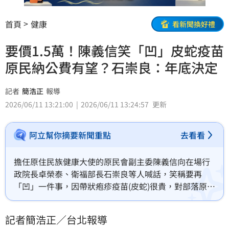
首頁
健康
看新聞換好禮
要價1.5萬！陳義信笑「凹」皮蛇疫苗
原民納公費有望？石崇良：年底決定
記者
簡浩正
報導
2026/06/11 13:21:00
2026/06/11 13:24:57
更新
阿立幫你摘要新聞重點
去看看
擔任原住民族健康大使的原民會副主委陳義信向在場行
政院長卓榮泰、衛福部長石崇良等人喊話，笑稱要再
「凹」一件事，因帶狀疱疹疫苗(皮蛇)很貴，對部落原住
民來說是很大負擔，盼明年65歲以上族人納入公費接種
對象。對此，石崇良回應納HTA（醫療科技評估）評
記者簡浩正／台北報導
估，預計年底應該會有評估結果，再做最後的政策決