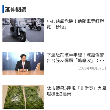
延伸閱讀
小心缺氧危機！他騎車等紅燈
竟「秒睡」
下週恐跌破半年線！陳嘉偉警
告台股反彈屬「逃命波」：空
頭大屠殺剛開始
(2026年08月07日)
北市蔬果5違規「非常泰」九層
塔檢出2農藥