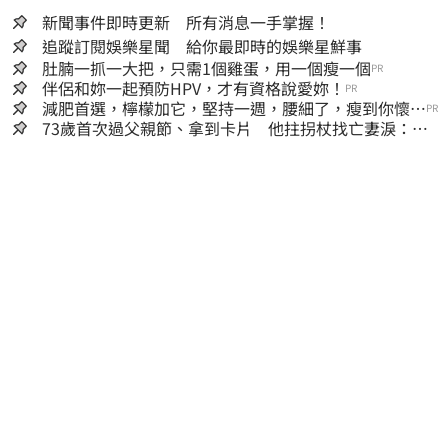
新聞事件即時更新 所有消息一手掌握！
追蹤訂閱娛樂星聞 給你最即時的娛樂星鮮事
肚腩一抓一大把，只需1個雞蛋，用一個瘦一個
PR
伴侶和妳一起預防HPV，才有資格說愛妳！
PR
減肥首選，檸檬加它，堅持一週，腰細了，瘦到你懷疑
PR
人生
73歲首次過父親節、拿到卡片 他拄拐杖找亡妻淚：今
天好多人來幫我慶祝