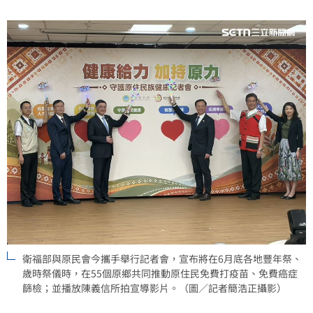
定。（記者：簡浩正）
衛福部與原民會今攜手舉行記者會，宣布將在6月底各地豐年祭、
歲時祭儀時，在55個原鄉共同推動原住民免費打疫苗、免費癌症
篩檢；並播放陳義信所拍宣導影片。（圖／記者簡浩正攝影）