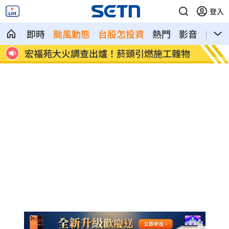
登入
即時
颱風動態
台股怎投資
熱門
影音
熱搜
8元！
宏福苑大火調查出爐！菸頭引燃施工雜物
定投1
位！