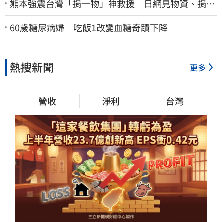
熊本強震台灣「捐一物」神救援 日網見物資、捐款
喊：給台灣統治算了
60歲糖尿病婦 吃飯1改變血糖奇蹟下降
熱搜新聞
更多
營收
淨利
台灣