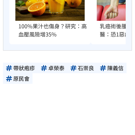
100%果汁也傷身？研究：高
乳癌術後腫成
血壓風險增35%
醫：恐1惡疾
帶狀疱疹
卓榮泰
石崇良
陳義信
原民會