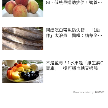
GI、低熱量還助排便！營養師
曝黃金攝取量
阿嬤吃白帶魚防失智！「1動
作」太浪費 醫嘆：精華全沒
了
不是藍莓！1水果是「維生素C
寶庫」 還可穩血糖又通腸
Recommended by