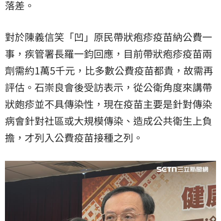
落差。
對於陳義信笑「凹」原民帶狀疱疹疫苗納公費一
事，疾管署長羅一鈞回應，目前帶狀疱疹疫苗兩
劑需約1萬5千元，比多數公費疫苗都貴，故需再
評估。石崇良會後受訪表示，從公衛角度來講帶
狀皰疹並不具傳染性，現在疫苗主要是針對傳染
病會針對社區或大規模傳染、造成公共衛生上負
擔，才列入公費疫苗接種之列。