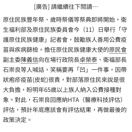
[廣告] 請繼續往下閱讀…
原住民族豐年祭、歲時祭儀等祭典即將開始，衛
生福利部及原住民族委員會今（11）日舉行「守
護原住民族健康」記者會，鼓勵族人善用公費疫
苗與疾病篩檢。擔任原住民族健康大使的
原民會
副主委
陳義信
向在場行政院長
卓榮泰
、衛福部長
石崇良
等人喊話，笑稱要再「凹」一件事，因
帶
狀疱疹
疫苗(皮蛇)很貴，對部落原住民來說是很
大負擔，盼明年65歲以上族人納入公費接種對
象。對此，石崇良回應納HTA（醫療科技評估）
評估，預計年底應該會有評估結果，再做最後的
政策決定。