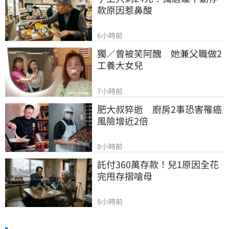
款原因惹鼻酸
6小時前
獨／曾被笑阿醜　她兼父職做2
工養大女兒
7小時前
肥大叔猝逝　廚房2事恐害罹癌
風險增近2倍
8小時前
託付360萬存款！兒1原因全花
完甩存摺嗆母
8小時前