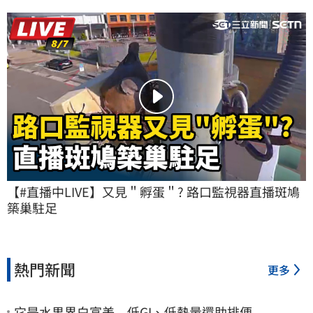
【#直播中LIVE】又見＂孵蛋＂? 路口監視器直播斑鳩
築巢駐足
熱門新聞
更多
它是水果界白富美 低GI、低熱量還助排便