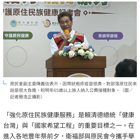
原民會副主委陳義信表示，因帶狀疱疹疫苗很貴，對部落原住民來
說是很大負擔，盼明年65歲以上族人納入公費接種對象。（圖／
記者簡浩正攝影）
「強化原住民族健康服務」是賴清德總統「健康
台灣」與「國家希望工程」的重要目標之一。在
進入各地豐年祭前夕，衛福部與原民會今攜手舉