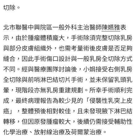
切除。
北市聯醫中興院區一般外科主治醫師
陳嬿雅
表
示，由於腫瘤體積龐大，手術除須完整切除乳房
與部分皮膚組織外，也需考量術後皮膚是否足夠
縫合，因此手術傷口設計與一般乳房全切除方式
不同。經與醫療團隊討論後，小娟接受右側乳房
全切除與前哨淋巴結切片手術，並未保留乳頭乳
暈，現階段亦無乳房重建規劃。所幸手術順利完
成，最終病理報告為較少見的「侵襲性乳突上皮
癌」，整體預後相對較佳，且未發現腋下淋巴結
轉移，但因原發腫瘤較大，後續仍需接受輔助性
化學治療、放射線治療及荷爾蒙治療。