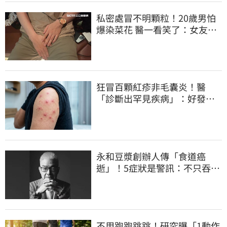
私密處冒不明顆粒！20歲男怕
爆染菜花 醫一看笑了：女友常
誤會
狂冒百顆紅疹非毛囊炎！醫
「診斷出罕見疾病」：好發這
族群
永和豆漿創辦人傳「食道癌
逝」！5症狀是警訊：不只吞嚥
困難
不用跑跑跳跳！研究曝「1動作