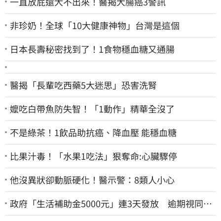
一直放屁還大不出來！醫揭大腸癌3警訊
非珍奶！全球「10大健康神物」台灣是這個
日本長壽秘密找到了！1食物穩血糖又通腸
醫揭「長輩吃西藥5大迷思」恐害洗腎
嬤吃白帶魚防失智！「1動作」精華全沒了
不是綠茶！1飲品助抗癌、降血壓 能穩血糖
比果汁毒！「水果1吃法」狠奪命:心臟驟停
他沒異狀卻動脈硬化！醫示警：8類人小心
政府「生活補助金5000元」連3天發放 逾期視同放
棄