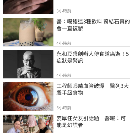
3小時前
醫：喝錯這3種飲料 腎結石真的
會一直復發
4小時前
永和豆漿創辦人傳食道癌逝！5
症狀是警訊
4小時前
工程師眼睛血管破爆　醫列3大
殺手級食物
5小時前
姜厚任女友引話題　醫曝：可
能是幻謊者