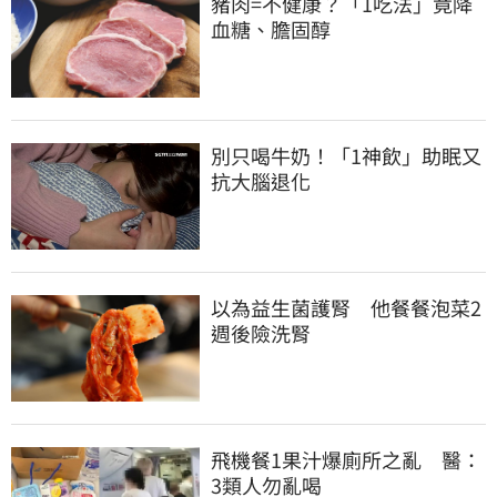
豬肉=不健康？「1吃法」竟降
血糖、膽固醇
別只喝牛奶！「1神飲」助眠又
抗大腦退化
以為益生菌護腎　他餐餐泡菜2
週後險洗腎
飛機餐1果汁爆廁所之亂　醫：
3類人勿亂喝