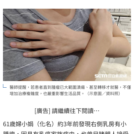
醫師提醒，若患者直到腫瘤已大範圍潰瘍、甚至轉移才就醫，不僅
增加治療複雜度，也嚴重影響生活品質。（示意圖／資料照）
[廣告] 請繼續往下閱讀…
61歲婦小娟（化名）約3年前發現右側乳房有小
腫塊
，因具有
乳癌
家族病史，也曾目睹親人接受