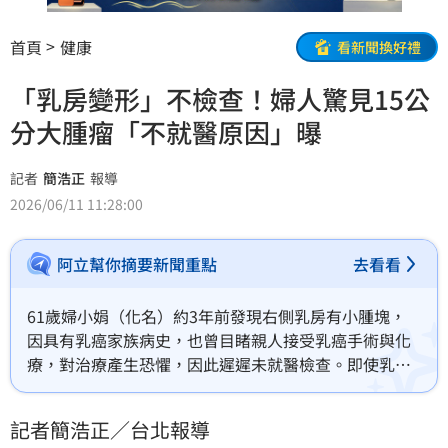
首頁
健康
看新聞換好禮
「乳房變形」不檢查！婦人驚見15公
分大腫瘤「不就醫原因」曝
記者
簡浩正
報導
2026/06/11 11:28:00
阿立幫你摘要新聞重點
去看看
61歲婦小娟（化名）約3年前發現右側乳房有小腫塊，
因具有乳癌家族病史，也曾目睹親人接受乳癌手術與化
療，對治療產生恐懼，因此遲遲未就醫檢查。即使乳房
腫塊逐漸變大，甚至肉眼可見乳房隆起變形，她仍選擇
以寬鬆衣物遮掩，並認為可能與過去小型車禍擦撞有
記者簡浩正／台北報導
關。（記者：簡浩正）