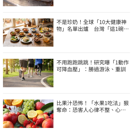
不是珍奶！全球「10大健康神
物」名單出爐 台灣「這1碗」
霸氣上榜
不用跑跑跳跳！研究曝「1動作
可降血壓」：勝過游泳、重訓
比果汁恐怖！「水果1吃法」狠
奪命：恐害人心律不整、心臟
驟停