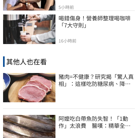
5小時前
喝錯傷身！營養師整理喝咖啡
「7大守則」
16小時前
其他人也在看
豬肉=不健康？研究揭「驚人真
相」：這樣吃防糖尿病、降膽
固醇
阿嬤吃白帶魚防失智！「1動
作」太浪費 醫嘆：精華全沒
了