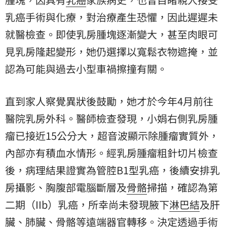
乳癌手術與化療，對治療產生恐懼，因此遲遲未
就醫檢查。即使乳房腫塊逐漸變大，甚至肉眼可
見乳房隆起變形，她仍選擇以寬鬆衣物遮掩，並
認為可能與過去小型車禍擦撞有關。
直到家人察覺異狀後鼓勵，她才於今年4月前往
醫院乳房外科。醫師檢查發現，小娟右側乳房腫
瘤已接近15公分大，超音波顯示除腫瘤實質外，
內部亦有積血水情形。經乳房腫瘤粗針切片檢查
後，病理結果證實為管腔B1型乳癌，後續安排乳
房攝影、胸腹部電腦斷層及
骨骼
掃描，確認為第
二期（IIb）乳癌，所幸尚未發現腋下
淋巴結
及肝
臟、肺臟、骨骼等遠端器官轉移。決定透過手術