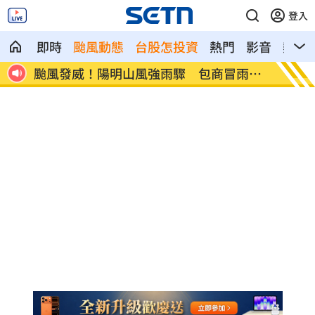
登入
即時
颱風動態
台股怎投資
熱門
影音
熱搜
首選
颱風發威！陽明山風強雨驟 包商冒雨上
不用熬
工
易