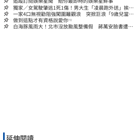
追蹤訂閱娛樂星聞 給你最即時的娛樂星鮮事
獨家／女駕駛肇逃1死1傷！男大生「凌晨跑外送」挨
撞 媽淚：家快瓦解
一家4口無視勸阻強闖圍籬觀浪 突掀巨浪「9歲兒當場
遭捲入海」
做到這點才有資格說愛你
PR
白海豚風雨大！北市沒放颱風整備假 蔣萬安臉書遭網
友灌爆：標準在哪？
延伸閱讀