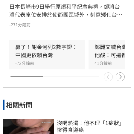
日本長崎市9日舉行原爆和平紀念典禮，卻將台
灣代表座位安排於使節團區域外，刻意矮化台灣
國格。駐日代表李逸洋對此表達強烈抗議與遺
-271分鐘前
憾，並拒絕出席典禮。李逸洋指出，長崎市政府
此舉不僅無視台灣主權與尊嚴，更淪為中國對台
法律戰的工具。他強調台灣長期熱愛和平，且台
贏了！謝金河列2數字證：
鄭麗文喊台灣不
日經貿與民間交流深厚，長崎市政府的親中舉動
中國更依賴台灣
他酸：可遷都重
背離兩國友好初衷。台灣雖曾透過外交途徑爭取
-73分鐘前
41分鐘前
公平待遇，但對方執意矮化，我方因此決定降低
出席層級。李逸洋嚴正聲明，台灣是主權獨立國
家，與中國互不隸屬，對於長崎市政府屈從中國
壓力、貶損台灣尊嚴的作法，表達最嚴正的抗議
與譴責，並呼籲各界正視台灣在區域和平與全球
相關新聞
經濟中的關鍵價值。
沒喝熱湯！他不理「1症狀」　
慘得食道癌