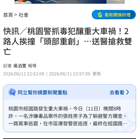
首頁
社會
看新聞換好禮
快訊／桃園警抓毒犯釀重大車禍！2
路人挨撞「頭部重創」…送醫搶救雙
亡
記者
吳泊萱
報導
2026/06/11 22:52:00
2026/06/11 23:57:09
更新
阿立幫你摘要新聞重點
去看看
桃園市經國路發生重大車禍，今日（11日）晚間8時
許，一名涉嫌毒品案件的張姓男子為了躲避警方攔查，
一路駕車逃竄，在市區爆發警匪追逐，最終在經國路、
天祥三街路口失控，衝撞路邊電線桿及2名路人，導致2
名路人頭部重撞，當場失去生命跡象，經送醫搶救宣告