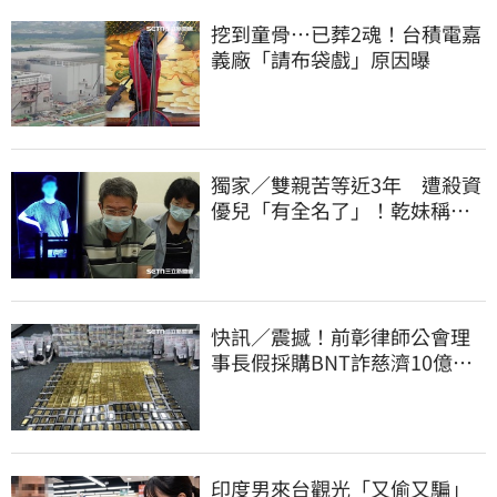
挖到童骨…已葬2魂！台積電嘉
義廠「請布袋戲」原因曝
獨家／雙親苦等近3年 遭殺資
優兒「有全名了」！乾妹稱賠
償恐毀她未來
快訊／震撼！前彰律師公會理
事長假採購BNT詐慈濟10億、
洗錢囤232kg黃金
印度男來台觀光「又偷又騙」