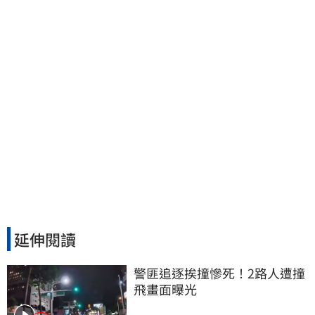
濟…全家爽睡黃金堆
延伸閱讀
警匪追逐挨撞慘死！2路人遭撞
飛畫面曝光