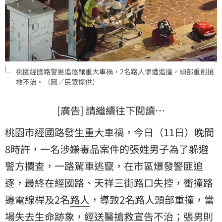
桃園經國路警匪追逐釀重大車禍，2名路人慘遭追撞，頭部重創搶
救不治。（圖／民眾提供）
[廣告] 請繼續往下閱讀…
桃園市
經國路
發生
重大車禍
，今日（11日）晚間
8時許，一名涉嫌毒品案件的張姓男子為了躲避
警方攔查，一路駕車逃竄，在市區爆發
警匪追
逐
，最終在經國路、天祥三街路口失控，衝撞路
邊電線桿及2名
路人
，導致2名路人頭部重撞，當
場失去生命跡象，經送醫搶救宣告不治；張男則