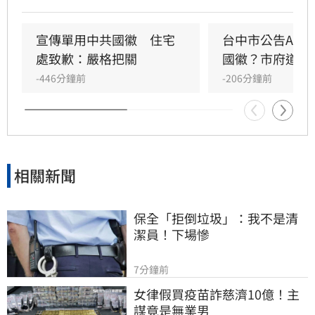
坦承因內部審查疏漏，導致AI生成的錯誤文宣張
貼，目前已全面下架並致歉。對此，民進黨立委
林楚茵痛批，市府把關全面失靈，質疑是否內心
宣傳單用中共國徽　住宅
台中市公告AI生
已被中國接管。
處致歉：嚴格把關
國徽？市府道歉
-446分鐘前
-206分鐘前
相關新聞
保全「拒倒垃圾」：我不是清
潔員！下場慘
7分鐘前
女律假買疫苗詐慈濟10億！主
謀竟是無業男