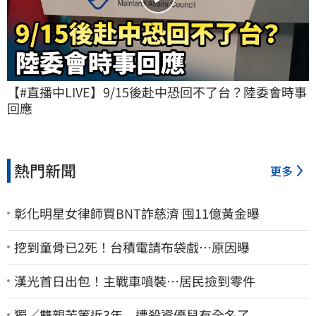
【#直播中LIVE】9/15後赴中恐回不了台？陸委會時事
回應
熱門新聞
更多
彰化明星女律師買BNT詐慈濟 囤11億黃金曝
挖到童骨已2死！台積電請布袋戲…原因曝
漢光首日出包！主戰車噴裝…居民撿到零件
獨／雙親苦等近3年 遭殺資優兒有全名了