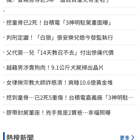
挖童骨已2死！台積電「3神明駐駕畫面曝」
判刑定讞！「白狼」張安樂兒媳今發監執行
父代簽…兒「14天教召不去」付出慘痛代價
越籍男涉賣狗肉！9.1公斤犬屍掃出晶片
女律揪宗教大師詐慈濟！爽睡10.6億黃金堆
挖到童骨…已2死5重傷！台積電嘉義廠「3神明駐駕
畫面曝光」
膠帶封屍董座！兇手竟是2寶爸…幸福照曝
熱搜新聞
更多