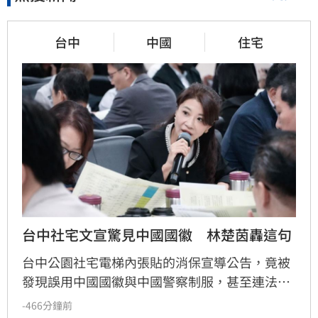
台中
中國
住宅
台中社宅文宣驚見中國國徽　林楚茵轟這句
台中公園社宅電梯內張貼的消保宣導公告，竟被
發現誤用中國國徽與中國警察制服，甚至連法律
條文與申訴流程都出現嚴重錯誤。台中市都發局
-466分鐘前