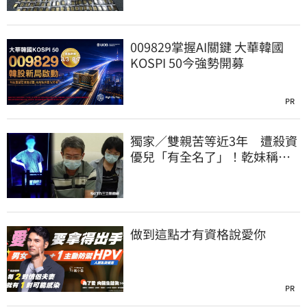
009829掌握AI關鍵 大華韓國
KOSPI 50今強勢開募
PR
獨家／雙親苦等近3年 遭殺資
優兒「有全名了」！乾妹稱賠
償恐毀她未來
做到這點才有資格說愛你
PR