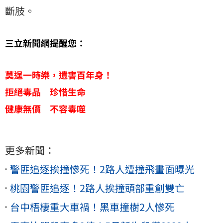
斷肢。
三立新聞網提醒您：
莫逞一時樂，遺害百年身！
拒絕毒品 珍惜生命
健康無價 不容毒噬
更多新聞：
警匪追逐挨撞慘死！2路人遭撞飛畫面曝光
桃園警匪追逐！2路人挨撞頭部重創雙亡
台中梧棲重大車禍！黑車撞樹2人慘死