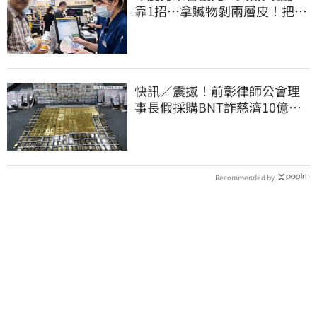
靠1招…拿贓物剝兩層皮！把全
聯當提款機
快訊／震撼！前彰律師公會理
事長假採購BNT詐慈濟10億、
洗錢囤232kg黃金
Recommended by