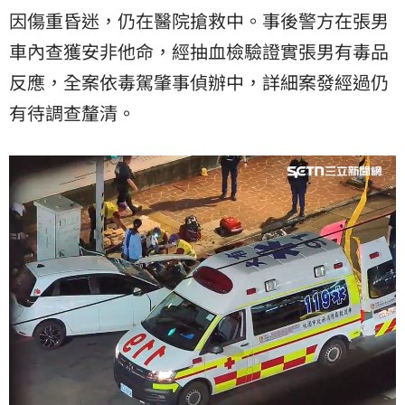
因傷重昏迷，仍在醫院搶救中。事後警方在張男
車內查獲安非他命，經抽血檢驗證實張男有毒品
反應，全案依毒駕肇事偵辦中，詳細案發經過仍
有待調查釐清。