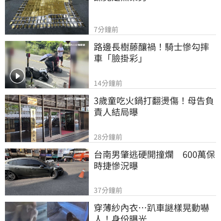
7分鐘前
路邊長樹藤釀禍！騎士慘勾摔
車「臉掛彩」
14分鐘前
3歲童吃火鍋打翻燙傷！母告負
責人結局曝
28分鐘前
台南男肇逃硬開撞爛　600萬保
時捷慘況曝
37分鐘前
穿薄紗內衣…趴車謎樣晃動嚇
人！身份曝光