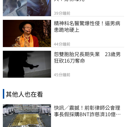
39分鐘前
精神科名醫驚爆性侵！逼男病
患跪地硬上
44分鐘前
怨雙胞胎兄長期失業　23歲男
狂砍16刀奪命
45分鐘前
其他人也在看
快訊／震撼！前彰律師公會理
事長假採購BNT詐慈濟10億、
洗錢囤232kg黃金