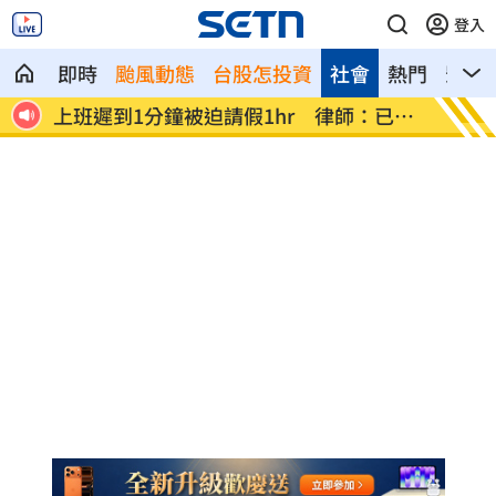
登入
即時
颱風動態
台股怎投資
社會
熱門
影音
已觸
白海豚逼近「會發陸警」？氣象署最新說
路邊長
明
彩」