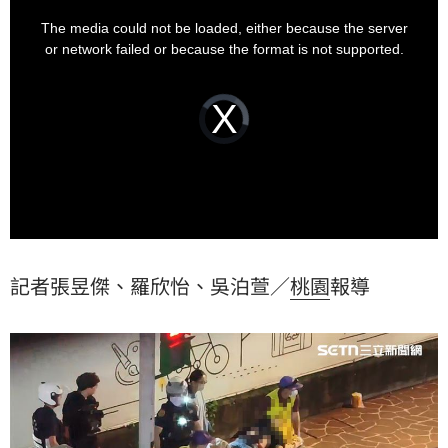
This
is
不治；張男則因傷重昏迷，仍在醫院搶救中。事後警方
a
The media could not be loaded, either because the server
modal
在張男車內查獲安非他命，經抽血檢驗證實張男有毒品
window.
or network failed or because the format is not supported.
反應，全案依毒駕肇事偵辦中，詳細案發經過仍有待調
查釐清。
Video
Player
is
loading.
記者張昱傑、羅欣怡、吳泊萱／
桃園
報導