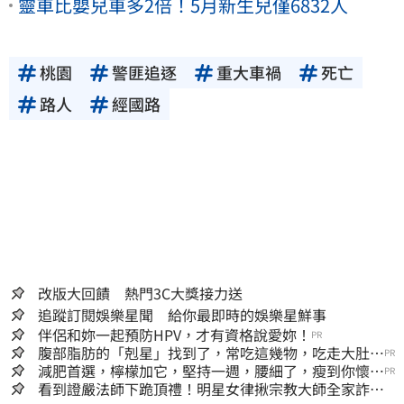
靈車比嬰兒車多2倍！5月新生兒僅6832人
桃園
警匪追逐
重大車禍
死亡
路人
經國路
改版大回饋 熱門3C大獎接力送
追蹤訂閱娛樂星聞 給你最即時的娛樂星鮮事
伴侶和妳一起預防HPV，才有資格說愛妳！
PR
腹部脂肪的「剋星」找到了，常吃這幾物，吃走大肚
PR
囊，瘦出小蠻腰
減肥首選，檸檬加它，堅持一週，腰細了，瘦到你懷疑
PR
人生
看到證嚴法師下跪頂禮！明星女律揪宗教大師全家詐慈