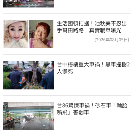
生活困頓拮据！池秋美不忍出
手幫田路路 真實暖舉曝光
(2026年08月05日)
台中梧棲重大車禍！黑車撞樹2
人慘死
台86驚悚車禍！砂石車「輪胎
噴飛」害翻車