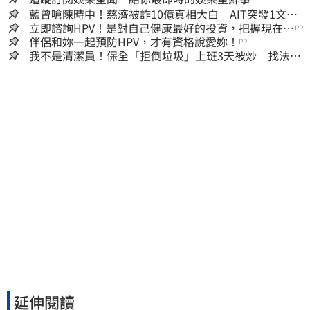
藍曾嗆陳時中！慈濟被詐10億真相大白 AIT突發1文酸
爆…他笑：真的很會
立即諮詢HPV！是對自己健康最好的投資，把握現在不
PR
嫌晚！
伴侶和妳一起預防HPV，才有資格說愛妳！
PR
我不是清潔員！保全「拒倒垃圾」上班3天被炒 找法院
討公道結果出爐
延伸閱讀