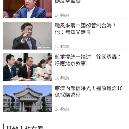
辦反擊藍委
1小時前
颱風來襲中國卻管制台海！
他：無知又無良
1小時前
藍重提統一論述　徐國勇轟：
呼應北京敘事
1小時前
慈濟內部信曝光！還原遭詐10
億採購過程
2小時前
其他人也在看