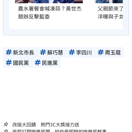
父親節來了！
農水署餐會喊凍蒜？黃世杰
洋曝與子女互
競辦反擊藍委
新北市長
蘇巧慧
李四川
周玉蔻
國民黨
民進黨
改版大回饋 熱門3C大獎接力送
追蹤訂閱娛樂星聞 給你最即時的娛樂星鮮事