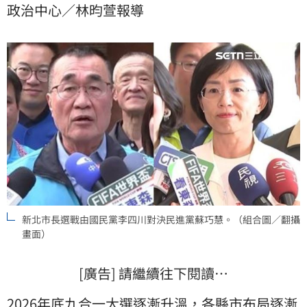
政治中心／林昀萱報導
「蘇巧慧有機會贏。」
新北市長選戰由國民黨李四川對決民進黨蘇巧慧。（組合圖／翻攝
畫面）
[廣告] 請繼續往下閱讀…
2026年底九合一大選逐漸升溫，各縣市布局逐漸