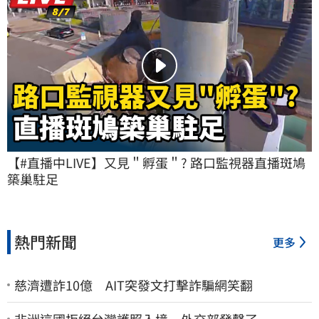
【#直播中LIVE】又見＂孵蛋＂? 路口監視器直播斑鳩
築巢駐足
熱門新聞
更多
慈濟遭詐10億 AIT突發文打擊詐騙網笑翻
非洲這國拒絕台灣護照入境 外交部發聲了