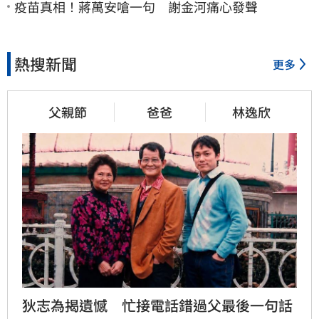
疫苗真相！蔣萬安嗆一句 謝金河痛心發聲
熱搜新聞
更多
父親節
爸爸
林逸欣
狄志為揭遺憾　忙接電話錯過父最後一句話