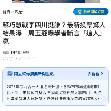
首頁
政治
看新聞換好禮
蘇巧慧戰李四川挺誰？最新投票驚人
結果曝 周玉蔻曝學者斷言「這人」
贏
編輯
林昀萱
報導
2026/06/12 06:56:00
阿立幫你摘要新聞重點
去看看
2026年底九合一大選逐漸升溫，各縣市布局逐漸明朗
化，新北市長藍白整合推派國民黨參選人李四川，對決
民進黨參選人蘇巧慧，雙強對決最新投票結果超驚人，
蘇巧慧獲得89％支持輾壓對手。資深媒體人周玉蔻也透
露，一名對選舉判斷極為謹慎、準確的權威學者斷言