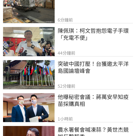
6分鐘前
陳佩琪：柯文哲抱怨電子手環
「充電不便」
44分鐘前
突破中國打壓！台獲邀太平洋
島國論壇峰會
52分鐘前
他曝秘密會議：蔣萬安早知疫
苗採購真相
1小時前
農水署餐會喊凍蒜？黃世杰競