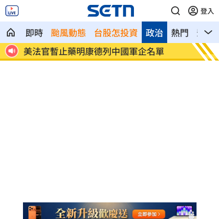
登入
即時
颱風動態
台股怎投資
政治
熱門
影音
張趙紘回一軍受肯定 曾總讚心態層面成
離婚資
熟