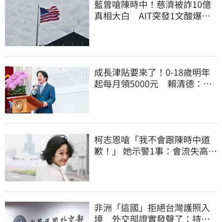
藍曾嗆陳時中！慈濟被詐10億
真相大白 AIT突發1文酸爆…
他笑：真的很會
成長津貼要來了！0-18歲明年
起每月領5000元 賴清德：此
時不生更待何時
柯志恩嗆「我不會跟陳時中道
歉！」 她示警1事：會流失高雄
選票
非洲「這國」拒絕台灣護照入
境 外交部證實發聲了：持續