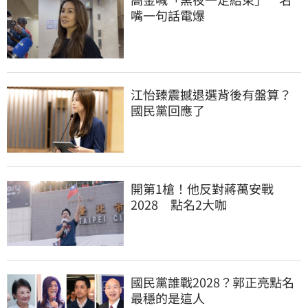
嘴一句話電爆
江怡臻震撼退選背後有盤算？
國民黨回應了
開第1槍！他反對蔣萬安戰
2028　點名2大咖
國民黨誰戰2028？郭正亮點名
最穩的是這人