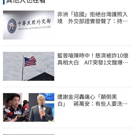
非洲「這國」拒絕台灣護照入
境 外交部證實發聲了：持續
交涉聯繫
藍曾嗆陳時中！慈濟被詐10億
真相大白 AIT突發1文酸爆…
他笑：真的很會
遭謝金河轟痛心「顛倒黑
白」 蔣萬安：有些人要洗人
民記憶，但洗不掉的