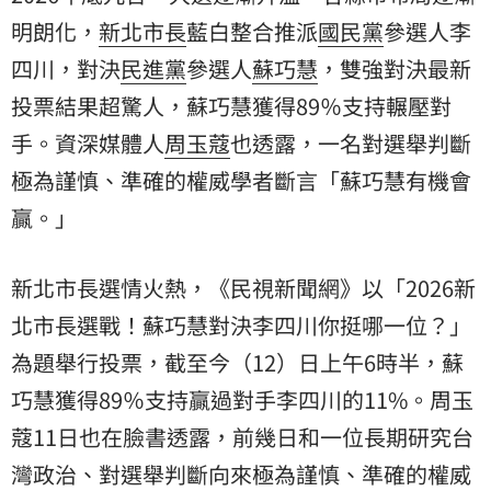
明朗化，
新北市長
藍白整合推派
國民黨
參選人
李
四川
，對決
民進黨
參選人
蘇巧慧
，雙強對決最新
投票結果超驚人，蘇巧慧獲得89％支持輾壓對
手。資深媒體人
周玉蔻
也透露，一名對選舉判斷
極為謹慎、準確的權威學者斷言「蘇巧慧有機會
贏。」
新北市長選情火熱，《民視新聞網》以「2026新
北市長選戰！蘇巧慧對決李四川你挺哪一位？」
為題舉行投票，截至今（12）日上午6時半，蘇
巧慧獲得89％支持贏過對手李四川的11%。周玉
蔻11日也在臉書透露，前幾日和一位長期研究台
灣政治、對選舉判斷向來極為謹慎、準確的權威