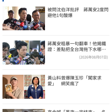
被問沈伯洋批評　蔣萬安2度閃
避他1句酸爆
蔣萬安粗暴一句翻車！他揭鐵
證：差點把全台灣拖下水哪時
道歉
(2026年08月07日)
黃山料曾爆陳玉珍「闖家求
愛」　網笑瘋了
高金喊「黑夜一定結束」　名