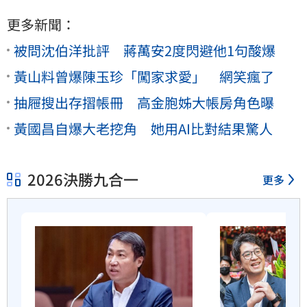
更多新聞：
被問沈伯洋批評 蔣萬安2度閃避他1句酸爆
黃山料曾爆陳玉珍「闖家求愛」 網笑瘋了
抽屜搜出存摺帳冊 高金胞姊大帳房角色曝
黃國昌自爆大老挖角 她用AI比對結果驚人
2026決勝九合一
更多