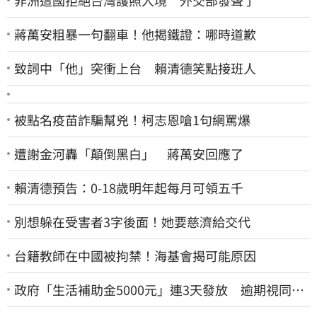
蔣萬安粗暴一句翻車！他揭鐵證：哪時道歉
致詞中「他」突衝上台 賴清德笑點接班人
被點名疫苗詐騙幫兇！柯志恩嗆1句網罵爆
遭謝金河轟「顛倒黑白」 蔣萬安回應了
賴清德預告：0-18歲明年起每月可領五千
別想躲在受害者3字後面！她要慈濟給交代
台籍教師在中國被拘禁！海基會揭可能原因
政府「生活補助金5000元」連3天發放 逾期視同放
棄