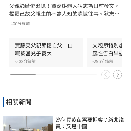
父親節感傷追憶！資深媒體人狄志為日前發文，
揭露已故父親生前不為人知的遺憾往事。狄志為
透露，父親一生以海為家，兩人相處時間極少，
-400分鐘前
甚至錯過他的婚禮。直到父親罹患胃癌末期，才
坦承當年曾悄悄現身婚宴現場，因愧對家人只敢
在門外落淚。最讓狄志為心碎的是，當年陪病重
賈靜雯父親節憶亡父　自
父親節特別想他
父親曬太陽時，自己因忙於接工作電話而忽視了
曝被當兒子養大
感性告白早逝父
父親，沒想到那竟是父子最後的相處，父親回房
-302分鐘前
-296分鐘前
後便陷入永眠。這段錯過的對話成為他20年來心
中最深的遺憾，他以此感嘆，有些電話晚點接沒
關係，但錯過的親情與話語，可能再也無法挽
回，呼籲大眾珍惜身邊親人。
相關新聞
為何買疫苗需要掮客？新北議
員：又是中國