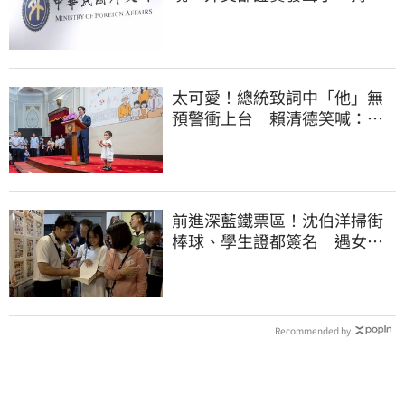
交涉聯繫
太可愛！總統致詞中「他」無
預警衝上台 賴清德笑喊：卸
任再交棒給你
前進深藍鐵票區！沈伯洋掃街
棒球、學生證都簽名 遇女子
叫囂「吵死了」
Recommended by