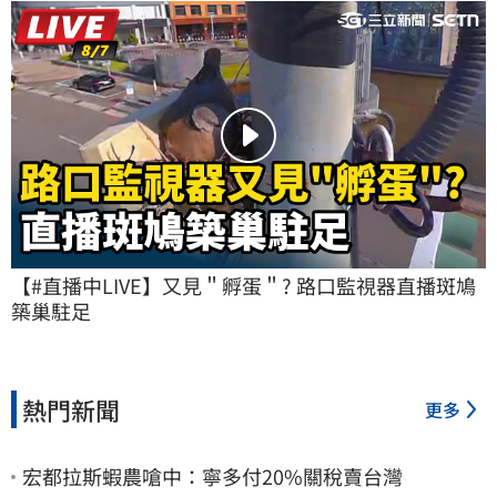
【#直播中LIVE】又見＂孵蛋＂? 路口監視器直播斑鳩
築巢駐足
熱門新聞
更多
宏都拉斯蝦農嗆中：寧多付20%關稅賣台灣