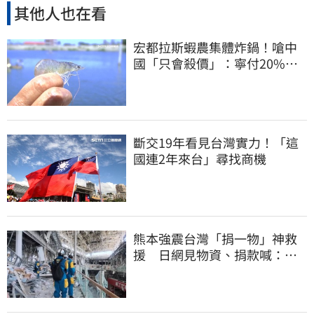
其他人也在看
宏都拉斯蝦農集體炸鍋！嗆中
國「只會殺價」：寧付20%關
稅賣白蝦給台灣
斷交19年看見台灣實力！「這
國連2年來台」尋找商機
熊本強震台灣「捐一物」神救
援 日網見物資、捐款喊：給
台灣統治算了