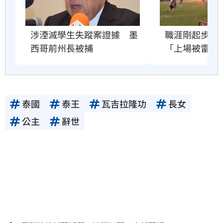
職涯剛起步　2
涉湮滅學生失蹤案證據　墨
「上場被雷劈
西哥前州長被捕
泰國
泰王
瓦吉拉隆功
長女
公主
辭世