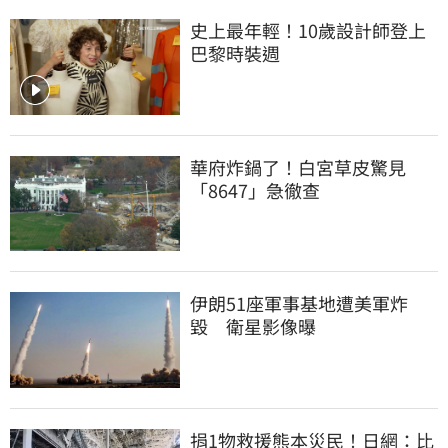
史上最年輕！10歲設計師登上
巴黎時裝週
華府炸鍋了！白宮草皮驚見
「8647」急徹查
伊朗51座軍事基地遭美軍炸
毀　衛星影像曝
捐1物救援熊本災民！日網：比