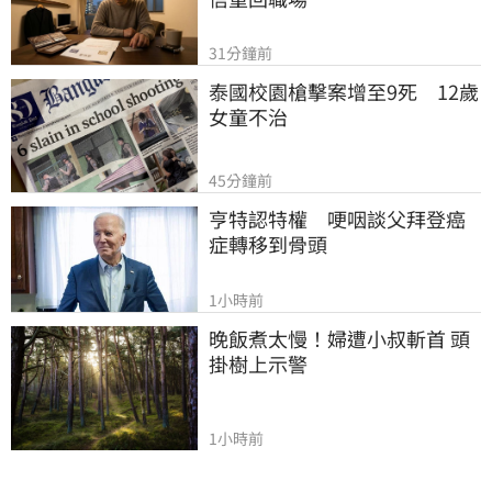
31分鐘前
泰國校園槍擊案增至9死　12歲
女童不治
45分鐘前
亨特認特權　哽咽談父拜登癌
症轉移到骨頭
1小時前
晚飯煮太慢！婦遭小叔斬首 頭
掛樹上示警
1小時前