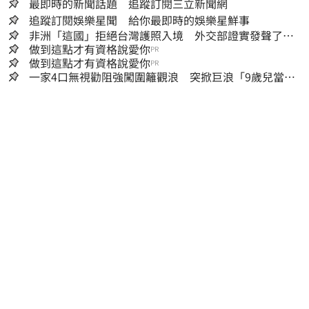
最即時的新聞話題 追蹤訂閱三立新聞網
追蹤訂閱娛樂星聞 給你最即時的娛樂星鮮事
非洲「這國」拒絕台灣護照入境 外交部證實發聲了：
持續交涉聯繫
做到這點才有資格說愛你
PR
做到這點才有資格說愛你
PR
一家4口無視勸阻強闖圍籬觀浪 突掀巨浪「9歲兒當場
遭捲入海」