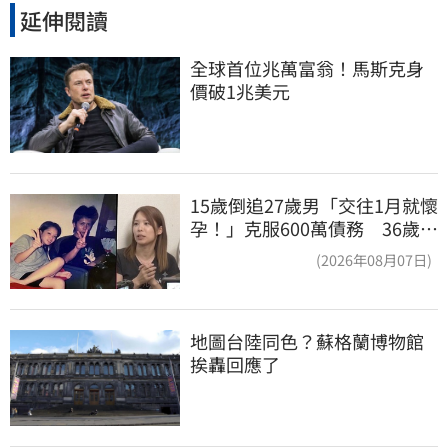
延伸閱讀
全球首位兆萬富翁！馬斯克身
價破1兆美元
15歲倒追27歲男「交往1月就懷
孕！」克服600萬債務 36歲美
魔女當阿嬤了
(2026年08月07日)
地圖台陸同色？蘇格蘭博物館
挨轟回應了