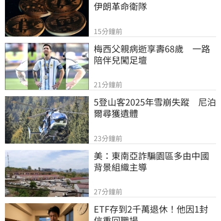
伊朗革命衛隊
15分鐘前
梅西父親病逝享壽68歲　一路
陪伴兒闖足壇
21分鐘前
5登山客2025年雪崩失蹤　尼泊
爾尋獲遺體
23分鐘前
美：東南亞詐騙園區多由中國
背景組織主導
27分鐘前
ETF存到2千萬退休！他因1封
信重回職場