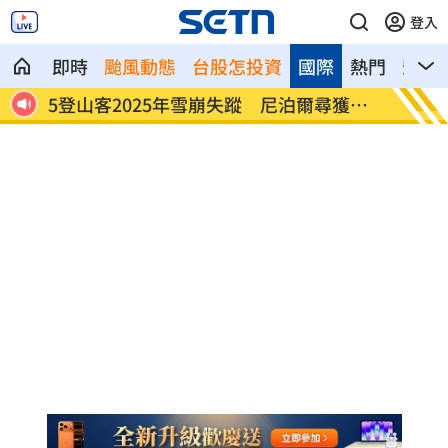
登入
即時
颱風動態
台股怎投資
國際
熱門
影音
闖足
5登山客2025年雪崩失蹤 尼泊爾尋獲遺
喝錯傷
體