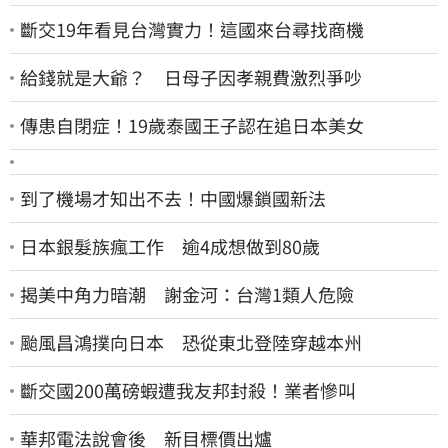
斷交19年看見台灣實力！這國來台尋找商機
給錢就是大爺？ 日母子因孝親費激烈爭吵
傳患自閉症！19歲泰國王子認在追日本美女
到了機場才知出不去！中國爆鎖國新法
日本銀髮族瘋工作 逾4成想做到80歲
揭美中角力暗潮 謝金河：台灣1類人危險
颱風昌鴻撲向日本 恐從東北登陸穿越本州
斷交國200萬磅蝦遭我友邦封殺！業者慘叫
華邦電法說會後 新目標價出爐