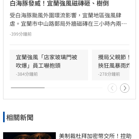
白海豚發威！宜蘭強風磁磚砸、樹倒
受白海豚颱風外圍環流影響，宜蘭地區強風肆
虐。宜蘭市中山路郵局外牆磁磚在三小時內兩度
剝落，武營街亦發生磁磚砸地險象，所幸無人傷
-399分鐘前
亡。此外，五結與三星鄉傳出路樹倒塌，市區選
舉看板受強風吹襲搖搖欲墜，烏石港賞鯨船被迫
全面停駛。
宜蘭強風「店家玻璃門被
攪局父親節！中
吹爆」員工嚇抱頭
挾狂風暴雨炸雙
-384分鐘前
-278分鐘前
相關新聞
美制裁杜拜加密幣交所！控助