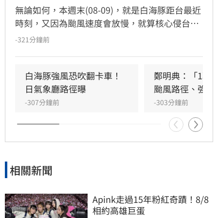
無論如何，本週末(08-09)，就是白海豚距台最近
時刻，又因為颱風速度會放慢，就算核心侵台機
率低，外圍環流的影響也會拉長到足足48小時
-321分鐘前
白海豚強風恐吹翻卡車！
鄭明典：「1現
日氣象廳路徑曝
颱風路徑、強度
-307分鐘前
-303分鐘前
相關新聞
Apink走過15年粉紅奇蹟！8/8
相約高雄巨蛋