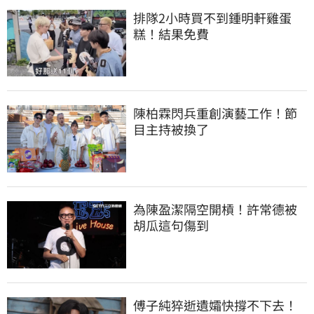
排隊2小時買不到鍾明軒雞蛋
糕！結果免費
陳柏霖閃兵重創演藝工作！節
目主持被換了
為陳盈潔隔空開槓！許常德被
胡瓜這句傷到
傅子純猝逝遺孀快撐不下去！