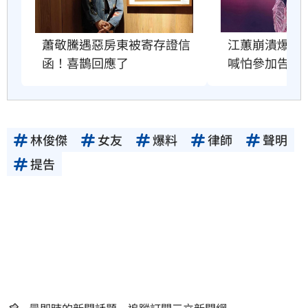
蕭敬騰遇惡房東被寄存證信
江蕙崩潰爆哭
函！喜鵲回應了
喊怕參加告別
林俊傑
女友
爆料
律師
聲明
提告