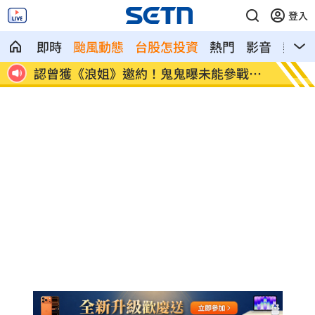
登入
即時
颱風動態
台股怎投資
熱門
影音
熱搜
遭法
認曾獲《浪姐》邀約！鬼鬼曝未能參戰苦
昔網購
衷
元