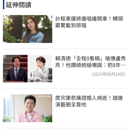
延伸閱讀
計程車運將邊唱邊開車！轉頭
震驚載到原唱
賴清德「全程0看稿」嗆爆盧秀
燕！他讚總統級嘲諷：把8年總
帳一次掀翻
(2025年06月24日)
庹宗康悲痛證婚人病逝！踏進
演藝圈全靠他