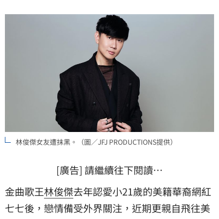
林俊傑女友遭抹黑。（圖／JFJ PRODUCTIONS提供）
[廣告] 請繼續往下閱讀…
金曲歌王
林俊傑
去年認愛小21歲的美籍華裔網紅
七七後，戀情備受外界關注，近期更親自飛往美