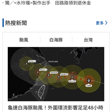
獨／<水玲瓏>製作出手 田路路領到退休金
熱搜新聞
更多
颱風
白海豚
台灣
龜速白海豚颱風！外圍環流影響足足48小時