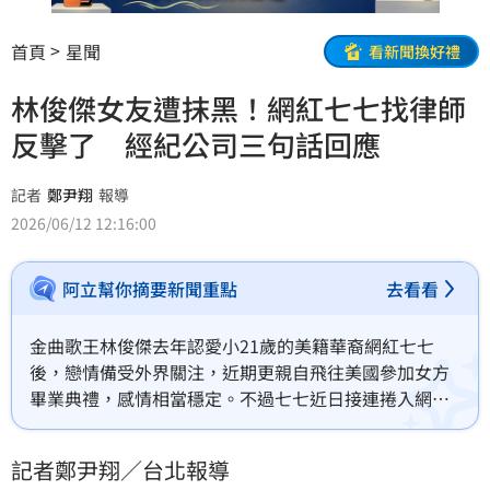
首頁
星聞
看新聞換好禮
林俊傑女友遭抹黑！網紅七七找律師
反擊了 經紀公司三句話回應
記者
鄭尹翔
報導
2026/06/12 12:16:00
阿立幫你摘要新聞重點
去看看
金曲歌王林俊傑去年認愛小21歲的美籍華裔網紅七七
後，戀情備受外界關注，近期更親自飛往美國參加女方
畢業典禮，感情相當穩定。不過七七近日接連捲入網路
爆料風波，被指控是「外圍女」、「欠錢不還」，甚至
遭影射從事不當工作。對此，七七透過律師發表聲明強
記者鄭尹翔／台北報導
硬反擊，而林俊傑經紀公司也首度做出回應。