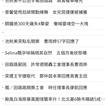
池秋美不忍出手幫田路路 真實暖舉曝光
曾馨瑩甩尪緋聞勤練舞 女兒搭捷運被捕獲
鋼鐵爸300天痛失4摯愛 慟喊靈魂空一大塊
池秋美突點名開撕 曹雨婷57字回應了
Selina飄孕味稱順其自然 五個月後狀態曝
田路路窮困 許常德開轟工會理事長曹雨婷
突遭王宇婕取代 鄭仲茵本尊回應真實主因
獨／田路路開撕工會 時任理事長康凱回應
颱風白海豚暴風圈侵襲率升！北北基6縣市飆破5成
1縣市「最高達67%」