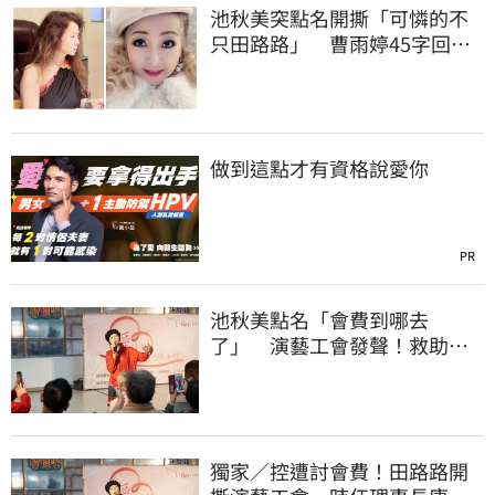
池秋美突點名開撕「可憐的不
只田路路」 曹雨婷45字回應
了
做到這點才有資格說愛你
PR
池秋美點名「會費到哪去
了」 演藝工會發聲！救助內
幕曝光
獨家／控遭討會費！田路路開