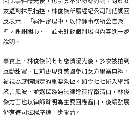
因此事件曝光後，也引發不少粉絲討論。對於
女
友
遭到抹黑指控，林俊傑所屬經紀公司則低調回
應表示：「案件審理中，以律師事務所公告為
準，謝謝關心。」並未針對個別爆料內容進一步
說明。
事實上，林俊傑與七七戀情曝光後，多次被拍到
互動甜蜜，日前更現身美國參加女方畢業典禮，
被視為感情穩定的重要象徵。如今七七捲入網路
謠言風波，並選擇透過法律途徑捍衛清白，林俊
傑方面也以律師聲明為主要回應窗口，後續發展
仍有待司法程序進一步釐清。