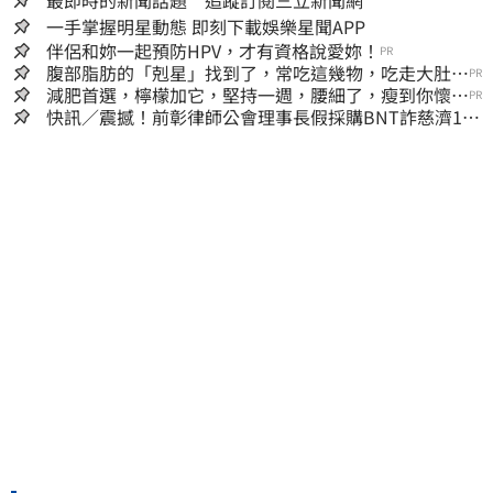
最即時的新聞話題 追蹤訂閱三立新聞網
一手掌握明星動態 即刻下載娛樂星聞APP
伴侶和妳一起預防HPV，才有資格說愛妳！
PR
腹部脂肪的「剋星」找到了，常吃這幾物，吃走大肚
PR
囊，瘦出小蠻腰
減肥首選，檸檬加它，堅持一週，腰細了，瘦到你懷疑
PR
人生
快訊／震撼！前彰律師公會理事長假採購BNT詐慈濟10
億、洗錢囤232kg黃金