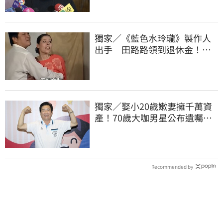
獨家／《藍色水玲瓏》製作人
出手 田路路領到退休金！隱
忍6年吐內幕
獨家／娶小20歲嫩妻擁千萬資
產！70歲大咖男星公布遺囑
分配內幕曝
Recommended by