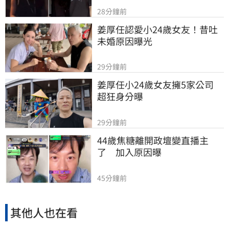
28分鐘前
姜厚任認愛小24歲女友！昔吐
未婚原因曝光
29分鐘前
姜厚任小24歲女友擁5家公司　
超狂身分曝
29分鐘前
44歲焦糖離開政壇變直播主
了　加入原因曝
45分鐘前
其他人也在看