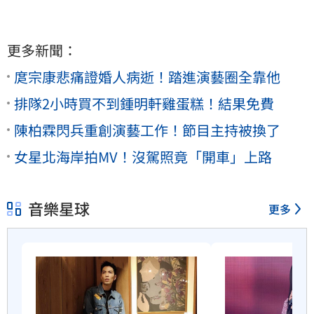
更多新聞：
庹宗康悲痛證婚人病逝！踏進演藝圈全靠他
排隊2小時買不到鍾明軒雞蛋糕！結果免費
陳柏霖閃兵重創演藝工作！節目主持被換了
女星北海岸拍MV！沒駕照竟「開車」上路
音樂星球
更多