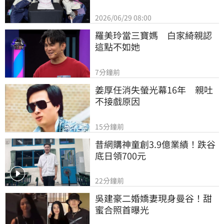
2026/06/29 08:00
羅美玲當三寶媽　白家綺親認
這點不如她
7分鐘前
姜厚任消失螢光幕16年　親吐
不接戲原因
15分鐘前
昔網購神童創3.9億業績！跌谷
底日領700元
22分鐘前
吳建豪二婚嬌妻現身曼谷！甜
蜜合照首曝光