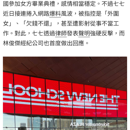
國參加女方畢業典禮，感情相當穩定。不過七七
近日接連捲入網路
爆料
風波，被指控是「外圍
女」、「欠錢不還」，甚至遭影射從事不當工
作。對此，七七透過
律師
發表
聲明
強硬反擊，而
林俊傑經紀公司也首度做出回應。