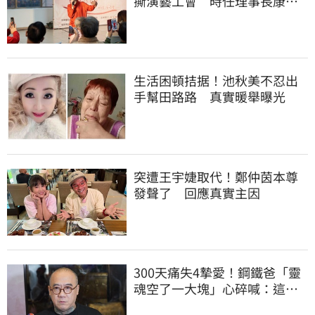
撕演藝工會 時任理事長康凱
回應了
生活困頓拮据！池秋美不忍出
手幫田路路 真實暖舉曝光
突遭王宇婕取代！鄭仲茵本尊
發聲了 回應真實主因
300天痛失4摯愛！鋼鐵爸「靈
魂空了一大塊」心碎喊：這輩
子最痛的路