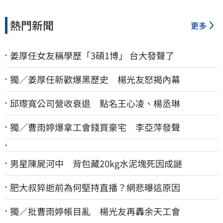
熱門新聞
更多
姜厚任女友稱學歷「3碩1博」 台大發聲了
獨／姜厚任新歡爆黑歷史 楊光友怒揭內幕
邱瓈寬公司營收衰退 點名王心凌、楊丞琳
獨／曹雨婷爆拿工會錢買豪宅 李亞萍發聲
男星陳屍河中 背包藏20kg水泥塊死因成謎
肥大叔猝逝前為何堅持直播？網悲曝這原因
獨／批曹雨婷帳目亂 楊光友再轟余天工會