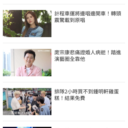
計程車運將邊唱邊開車！轉頭
震驚載到原唱
庹宗康悲痛證婚人病逝！踏進
演藝圈全靠他
排隊2小時買不到鍾明軒雞蛋
糕！結果免費