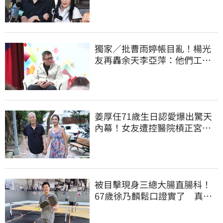
管工會都貼錢
獨家／批曹雨婷帳目亂！楊光
友再轟余天李亞萍：他們工會
跟演藝圈沒關
姜厚任71歲生日認愛爆出驚天
內幕！女友遭控醫院槓正宮女
兒 場面超火爆
被目擊現身三總大腸直腸科！
67歲徐乃麟鬆口證實了 真實
體況曝光