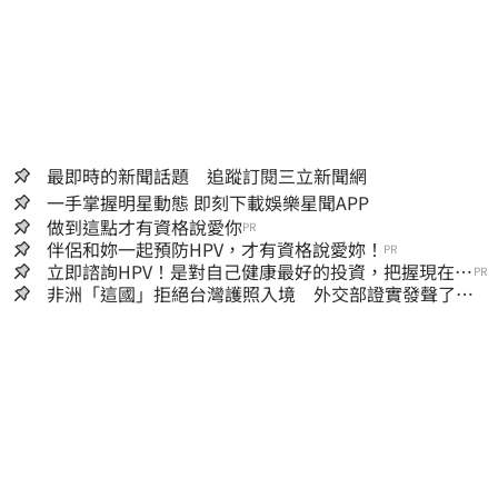
最即時的新聞話題 追蹤訂閱三立新聞網
一手掌握明星動態 即刻下載娛樂星聞APP
做到這點才有資格說愛你
PR
伴侶和妳一起預防HPV，才有資格說愛妳！
PR
立即諮詢HPV！是對自己健康最好的投資，把握現在不
PR
嫌晚！
非洲「這國」拒絕台灣護照入境 外交部證實發聲了：
持續交涉聯繫