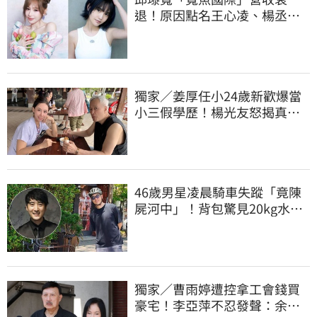
退！原因點名王心凌、楊丞琳
網笑翻：太誠實
獨家／姜厚任小24歲新歡爆當
小三假學歷！楊光友怒揭真實
內幕：我祝福
46歲男星凌晨騎車失蹤「竟陳
屍河中」！背包驚見20kg水泥
塊 死因成謎
獨家／曹雨婷遭控拿工會錢買
豪宅！李亞萍不忍發聲：余天