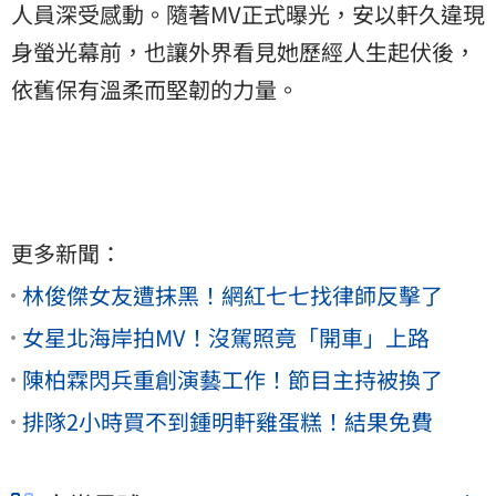
人員深受感動。隨著MV正式曝光，安以軒久違現
身螢光幕前，也讓外界看見她歷經人生起伏後，
依舊保有溫柔而堅韌的力量。
更多新聞：
林俊傑女友遭抹黑！網紅七七找律師反擊了
女星北海岸拍MV！沒駕照竟「開車」上路
陳柏霖閃兵重創演藝工作！節目主持被換了
排隊2小時買不到鍾明軒雞蛋糕！結果免費