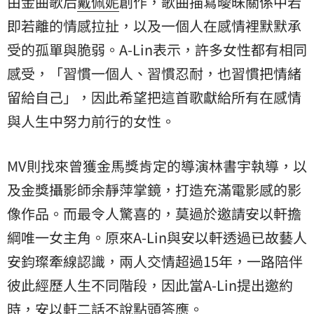
由金曲歌后
戴佩妮
創作，歌曲描寫曖昧關係中若
即若離的情感拉扯，以及一個人在感情裡默默承
受的孤單與脆弱。A-Lin表示，許多女性都有相同
感受，「習慣一個人、習慣忍耐，也習慣把情緒
留給自己」，因此希望把這首歌獻給所有在感情
與人生中努力前行的女性。
MV則找來曾獲金馬獎肯定的導演林書宇執導，以
及金獎攝影師余靜萍掌鏡，打造充滿電影感的影
像作品。而最令人驚喜的，莫過於邀請安以軒擔
綱唯一女主角。原來A-Lin與安以軒透過已故藝人
安鈞璨牽線認識，兩人交情超過15年，一路陪伴
彼此經歷人生不同階段，因此當A-Lin提出邀約
時，安以軒二話不說點頭答應。