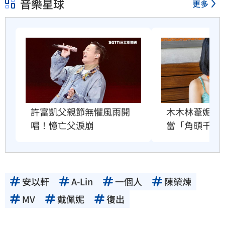
音樂星球
更多
許富凱父親節無懼風雨開
木木林葦妮2
唱！憶亡父淚崩
當「角頭千金
安以軒
A-Lin
一個人
陳榮煉
MV
戴佩妮
復出