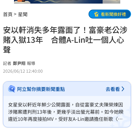
首頁
星聞
看新聞換好禮
安以軒消失多年露面了！富豪老公涉
賭入獄13年 合體A-Lin吐一個人心
聲
記者
鄭尹翔
報導
2026/06/12 12:40:00
阿立幫你摘要新聞重點
去看看
女星安以軒近年鮮少公開露面，自從富豪丈夫陳榮煉因
涉賭案遭判刑13年後，更幾乎淡出螢光幕前。如今她睽
違近10年再度接拍MV，受好友A-Lin邀請擔任新歌〈一
個人〉女主角，不僅罕見現身鏡頭前，更坦言聽到歌曲
Demo時感動到淚如雨下，彷彿唱出自己對於「一個