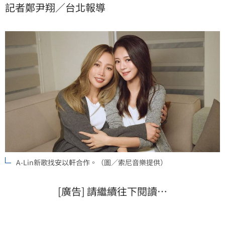
記者鄭尹翔／台北報導
人」的深刻體悟，引發外界關注。
A-Lin新歌找安以軒合作。（圖／索尼音樂提供）
[廣告] 請繼續往下閱讀…