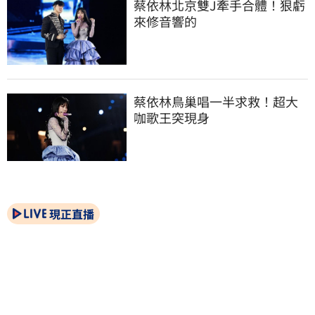
蔡依林北京雙J牽手合體！狠虧
來修音響的
蔡依林鳥巢唱一半求救！超大
咖歌王突現身
現正直播