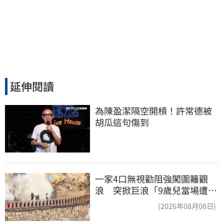
延伸閱讀
為陳盈潔隔空開槓！許常德被
胡瓜這句傷到
一家4口無視勸阻強闖圍籬觀
浪 突掀巨浪「9歲兒當場遭捲
入海」
(2026年08月08日)