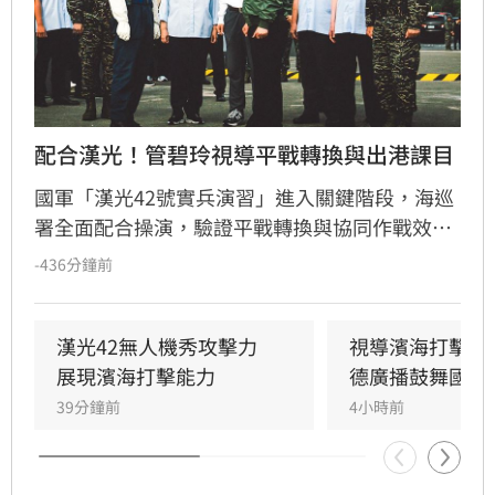
配合漢光！管碧玲視導平戰轉換與出港課目
國軍「漢光42號實兵演習」進入關鍵階段，海巡
署全面配合操演，驗證平戰轉換與協同作戰效
能。海委會主委管碧玲親赴台北港與左營軍港視
-436分鐘前
導，肯定海巡艦艇在濱海打擊及反封鎖護航任務
中的整備狀況。
漢光42無人機秀攻擊力　
視導濱海打擊操
展現濱海打擊能力
德廣播鼓舞國軍
39分鐘前
4小時前