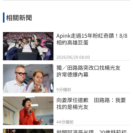
相關新聞
Apink走過15年粉紅奇蹟！8/8
相約高雄巨蛋
2026/06/29 08:00
獨／田路路突改口找楊光友　
許常德爆內幕
9分鐘前
向姜厚任道歉　田路路：我要
找的是楊光友
44分鐘前
拋開阿湯哥光環　20歲舒莉初