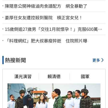
陳隨意公開神級滷肉食譜配方 網全暴動了
姜厚任女友遭控殺到醫院 槓正宮女兒！
15歲倒追27歲男「交往1月就懷孕！」克服600萬債
務 36歲美魔女當阿嬤了
「料理網紅」肥大叔暴瘦猝逝 住院照片曝
熱搜新聞
更多
漢光演習
賴清德
國軍