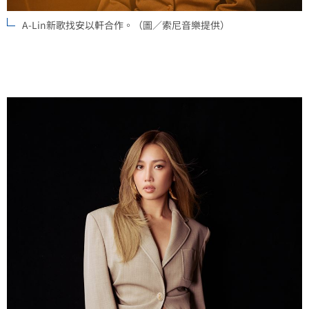
A-Lin新歌找安以軒合作。（圖／索尼音樂提供）