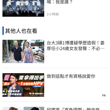
喊：我是誰？
2小時前
其他人也在看
台大3碩1博遭疑學歷造假！姜
厚任小24歲女友發聲：不必證
明自己是對的
做到這點才有資格說愛你
PR
邱瓈寬「寬魚國際」營收衰