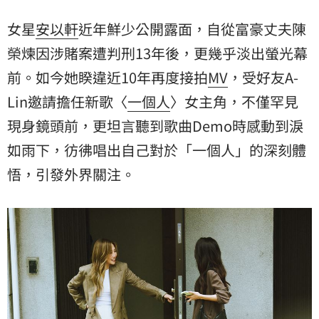
女星
安以軒
近年鮮少公開露面，自從富豪丈夫
陳
榮煉
因涉賭案遭判刑13年後，更幾乎淡出螢光幕
前。如今她睽違近10年再度接拍
MV
，受好友
A-
Lin
邀請擔任新歌〈
一個人
〉女主角，不僅罕見
現身鏡頭前，更坦言聽到歌曲Demo時感動到淚
如雨下，彷彿唱出自己對於「一個人」的深刻體
悟，引發外界關注。