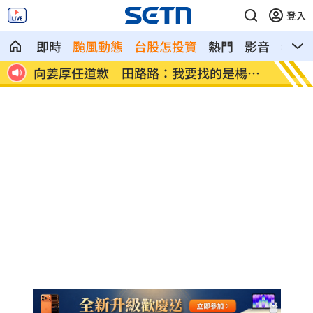
登入
即時
颱風動態
台股怎投資
熱門
影音
熱搜
楊光
男傳訊醫院粉專「殺死掛號小姐」辯忘吃
晚飯煮
藥