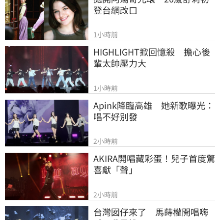
登台網改口
1小時前
HIGHLIGHT掀回憶殺　擔心後
輩太帥壓力大
1小時前
Apink降臨高雄　她新歌曝光：
唱不好別發
2小時前
AKIRA開唱藏彩蛋！兒子首度驚
喜獻「聲」
2小時前
台灣囡仔來了　馬蒔權開唱嗨