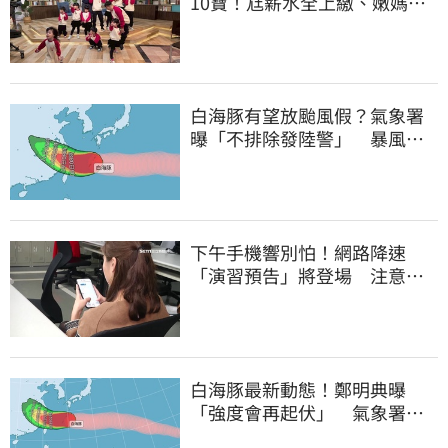
10寶！尪薪水全上繳、嫩媽吐
心聲：不生了
白海豚有望放颱風假？氣象署
曝「不排除發陸警」 暴風圈
恐掃過2地
下午手機響別怕！網路降速
「演習預告」將登場 注意事
項一覽
白海豚最新動態！鄭明典曝
「強度會再起伏」 氣象署：
不排除發陸警