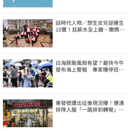
話時代人物／想生女兒卻連生
10寶！尪薪水全上繳、嫩媽吐
心聲：不生了
白海豚颱風假有望？最快今午
發布海上警報 專家曝停班停
課機率
東發號遭出征後現況曝！爆湧
排隊人龍「一路排到轉彎」
上萬網友力挺