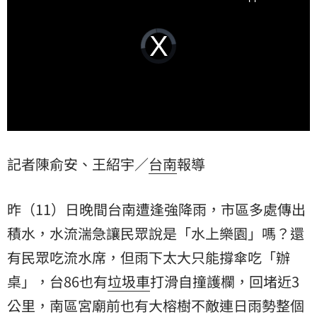
Video
Player
is
loading.
記者陳俞安、王紹宇／
台南
報導
昨（11）日晚間台南遭逢強降雨，市區多處傳出
積水
，水流湍急讓民眾說是「水上樂園」嗎？還
有民眾吃流水席，但雨下太大只能撐傘吃「
辦
桌
」，台86也有
垃圾車
打滑自撞護欄，回堵近3
公里，南區宮廟前也有大榕樹不敵連日雨勢整個