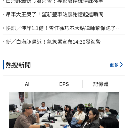
白海豚最快今發海警！專家曝停班停課機率
吊車大王哭了！望新豐車站感謝憶起這瞬間
快訊／涉詐1.1億！曾任徐巧芯大姑律師棄保跑了…
媽也離境 桃檢發通緝
新／白海豚逼近！氣象署宣布14:30發海警
熱搜新聞
更多
AI
EPS
記憶體