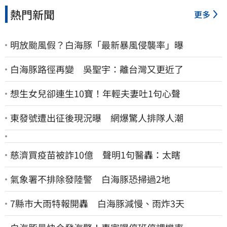
熱門新聞
更多
明放颱風假？白海豚「最新暴風侵襲率」曝
白海豚路徑再變 吳聖宇：離台灣又更近了
想生女兒卻連生10寶！年輕夫妻吐1句心聲
東發號遭出征後現況曝 網爆驚人排隊人潮
慈濟買疫苗被詐10億 聲明1句醫轟：太瞎
氣象署不排除發陸警 白海豚恐掃過2地
7縣市大雨特報開轟 白海豚減慢、雨炸3天