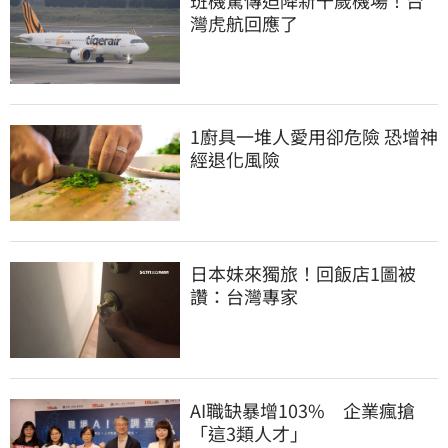
灣虎航回應了
1廚具一堆人愛用卻危險 恐增神
經退化風險
日本妹來獨旅！回飯店1圖被
讚：台灣專家
AI職缺暴增103%　企業瘋搶
「這3類人才」