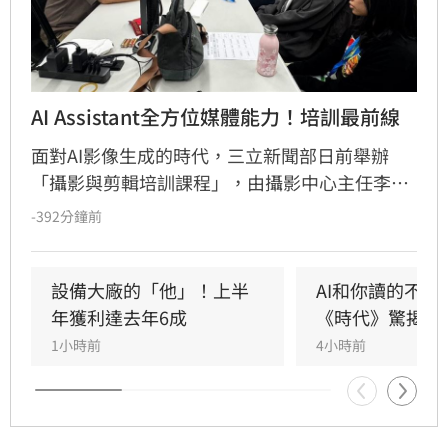
AI Assistant全方位媒體能力！培訓最前線
面對AI影像生成的時代，三立新聞部日前舉辦
「攝影與剪輯培訓課程」，由攝影中心主任李東
益率專業團隊，帶領AI Assistant培訓生深入新聞
-392分鐘前
產製第一線。課程強調AI雖能提升效率，但新聞
判斷力、敘事能力與視覺構圖仍是影像工作者的
核心競爭力。透過實地拍攝演練、作品講評及業
設備大廠的「他」！上半
AI和你讀的不同
界剪輯系統實作，引導學員從鏡位設計到後製節
年獲利達去年6成
《時代》驚揭1
奏掌握，建立完整的影音製作觀念。三立新聞部
1小時前
4小時前
藉由產學合作，結合AI科技與媒體實務，致力培
育兼具數位應用與新聞專業的跨域人才，協助學
生接軌產業，共同迎接媒體數位轉型趨勢。