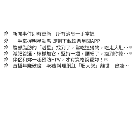
新聞事件即時更新 所有消息一手掌握！
一手掌握明星動態 即刻下載娛樂星聞APP
腹部脂肪的「剋星」找到了，常吃這幾物，吃走大肚
PR
囊，瘦出小蠻腰
減肥首選，檸檬加它，堅持一週，腰細了，瘦到你懷疑
PR
人生
伴侶和妳一起預防HPV，才有資格說愛妳！
PR
直播年賺破億！46歲料理網紅「肥大叔」離世 曾連播
17小時辛酸面曝