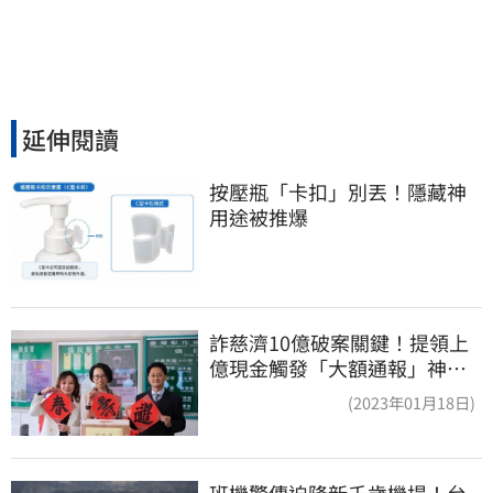
延伸閱讀
按壓瓶「卡扣」別丟！隱藏神
用途被推爆
詐慈濟10億破案關鍵！提領上
億現金觸發「大額通報」神鬼
律師遭擊落內幕
(2023年01月18日)
班機驚傳迫降新千歲機場！台