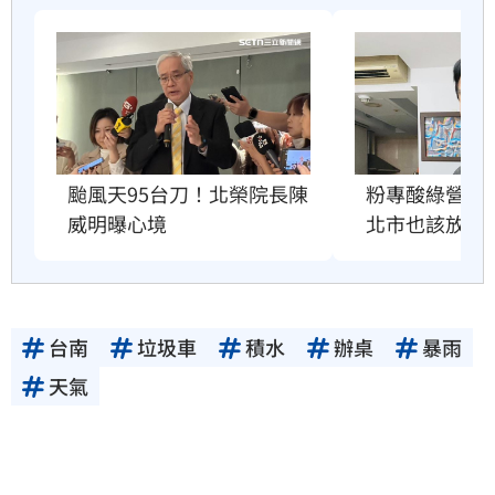
粉專酸綠營颱
颱風天95台刀！北榮院長陳
北市也該放4
威明曝心境
台南
垃圾車
積水
辦桌
暴雨
天氣