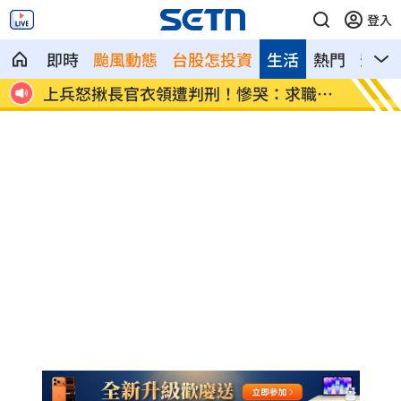
登入
即時
颱風動態
台股怎投資
生活
熱門
影音
職碰
新／遭爆離婚台玻千金 小刀首發聲證實
白海豚
曝