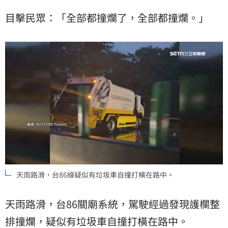
目擊民眾：「全部都撞爛了，全部都撞爛。」
天雨路滑，台86線疑似有垃圾車自撞打橫在路中。
天雨路滑，台86關廟系統，駕駛經過發現護欄整
排撞爛，疑似有垃圾車自撞打橫在路中。