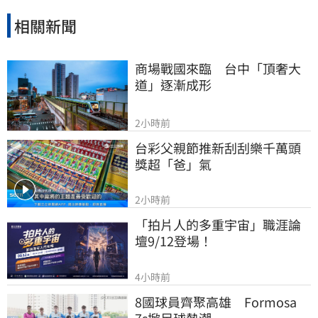
相關新聞
商場戰國來臨　台中「頂奢大
道」逐漸成形
2小時前
台彩父親節推新刮刮樂千萬頭
獎超「爸」氣
2小時前
「拍片人的多重宇宙」職涯論
壇9/12登場！
4小時前
8國球員齊聚高雄　Formosa 
7s掀足球熱潮