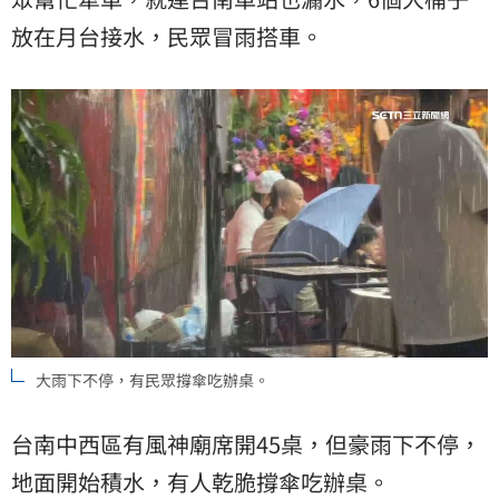
放在月台接水，民眾冒雨搭車。
大雨下不停，有民眾撐傘吃辦桌。
台南中西區有風神廟席開45桌，但豪雨下不停，
地面開始積水，有人乾脆撐傘吃辦桌。