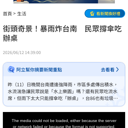
首頁
生活
看新聞換好禮
街頭奇景！暴雨炸台南 民眾撐傘吃
辦桌
2026/06/12 14:39:00
阿立幫你摘要新聞重點
去看看
昨（11）日晚間台南遭逢強降雨，市區多處傳出積水，
水流湍急讓民眾說是「水上樂園」嗎？還有民眾吃流水
席，但雨下太大只能撐傘吃「辦桌」，台86也有垃圾車
打滑自撞護欄，回堵近3公里，南區宮廟前也有大榕樹不
敵連日雨勢整個倒塌。
This
is
a
The media could not be loaded, either because the server
modal
window.
or network failed or because the format is not supported.