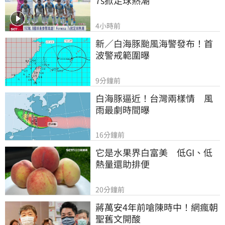
4小時前
新／白海豚颱風海警發布！首
波警戒範圍曝
9分鐘前
白海豚逼近！台灣兩樣情　風
雨最劇時間曝
16分鐘前
它是水果界白富美　低GI、低
熱量還助排便
20分鐘前
蔣萬安4年前嗆陳時中！網瘋朝
聖舊文開酸