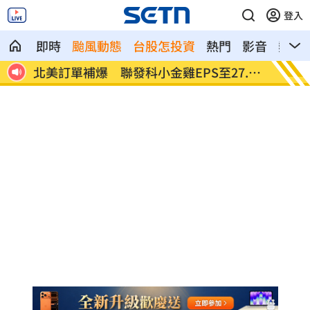
登入
即時
颱風動態
台股怎投資
熱門
影音
熱搜
潮來
北美訂單補爆 聯發科小金雞EPS至27.12
AI和
元