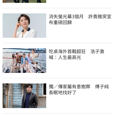
消失螢光幕3個月　許貴雅突宣
布重磅回歸
吃桌海外首戰超狂　浩子激
喊：人生最高光
獨／傳家屬有意樹葬　傅子純
長眠地找好了