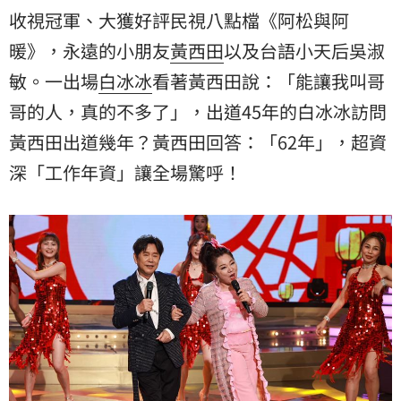
收視冠軍、大獲好評民視八點檔《阿松與阿
暖》，永遠的小朋友
黃西田
以及台語小天后
吳淑
敏
。一出場
白冰冰
看著黃西田說：「能讓我叫哥
哥的人，真的不多了」，出道45年的白冰冰訪問
黃西田出道幾年？黃西田回答：「62年」，超資
深「工作年資」讓全場驚呼！