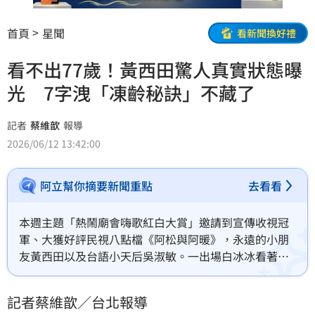
首頁
星聞
看新聞換好禮
看不出77歲！黃西田驚人真實狀態曝
光 7字洩「凍齡秘訣」不藏了
記者
蔡維歆
報導
2026/06/12 13:42:00
阿立幫你摘要新聞重點
去看看
本週主題「熱鬧廟會嗨歌紅白大賞」邀請到宣傳收視冠
軍、大獲好評民視八點檔《阿松與阿暖》，永遠的小朋
友黃西田以及台語小天后吳淑敏。一出場白冰冰看著黃
西田說：「能讓我叫哥哥的人，真的不多了」，出道45
年的白冰冰，訪問黃西田出道幾年？黃西田回答：「62
記者蔡維歆／台北報導
年」，超資深「工作年資」讓全場驚呼！蔡維歆