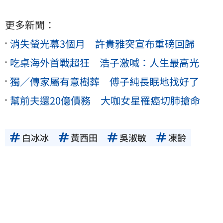
更多新聞：
消失螢光幕3個月 許貴雅突宣布重磅回歸
吃桌海外首戰超狂 浩子激喊：人生最高光
獨／傳家屬有意樹葬 傅子純長眠地找好了
幫前夫還20億債務 大咖女星罹癌切肺搶命
白冰冰
黃西田
吳淑敏
凍齡