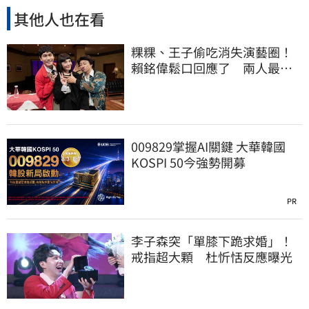
其他人也在看
粿粿、王子偷吃消失演藝圈！
賴銘偉鬆口回應了 兩人最新
近況曝光
009829掌握AI關鍵 大華韓國
KOSPI 50今強勢開募
PR
李子森突「單膝下跪求婚」！
戒指超大顆 杜忻恬反應曝光