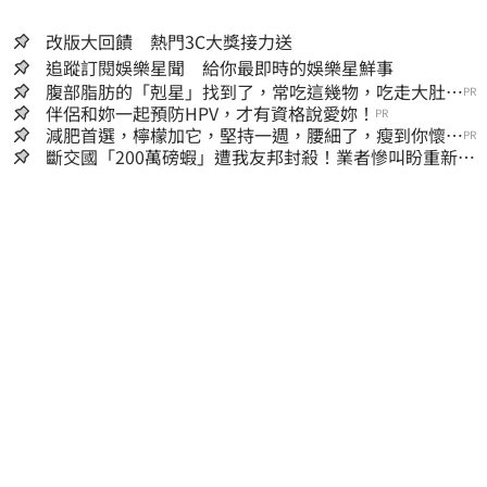
改版大回饋 熱門3C大獎接力送
追蹤訂閱娛樂星聞 給你最即時的娛樂星鮮事
腹部脂肪的「剋星」找到了，常吃這幾物，吃走大肚
PR
囊，瘦出小蠻腰
伴侶和妳一起預防HPV，才有資格說愛妳！
PR
減肥首選，檸檬加它，堅持一週，腰細了，瘦到你懷疑
PR
人生
斷交國「200萬磅蝦」遭我友邦封殺！業者慘叫盼重新開
放