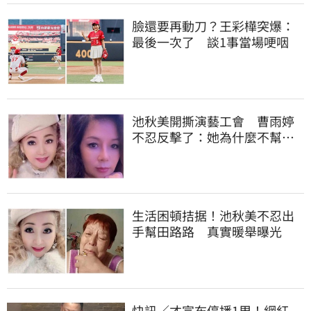
臉還要再動刀？王彩樺突爆：
最後一次了 談1事當場哽咽
池秋美開撕演藝工會 曹雨婷
不忍反擊了：她為什麼不幫田
路路
生活困頓拮据！池秋美不忍出
手幫田路路 真實暖舉曝光
快訊／才宣布停播1周！網紅