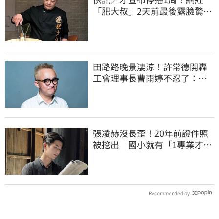
「肥大叔」2天前最後露臉驚傳
離世 粉專證實
田路路晚景淒涼！許常德開轟
工會理事長曹雨婷不忍了：別
只包紅包慰問
張凌赫沒長歪！20年前證件照
被挖出 國小就有「1專業才
能」震撼網
Recommended by