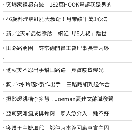
突爆家裡超有錢 182萬HOOK驚認我是男的
46歲料理網紅肥大叔逝！月業績千萬3心法
新／2天前最後露臉 網紅「肥大叔」離世
田路路窮困 許常德開轟工會理事長曹雨婷
池秋美不忍出手幫田路路 真實暖舉曝光
獨／<水玲瓏>製作出手 田路路領到退休金
攝影爆跳槽李多慧！Joeman憂建文離職發聲
亞莉安娜瘦成排骨精 家人急介入：她不好
突遭王宇婕取代 鄭仲茵本尊回應真實主因