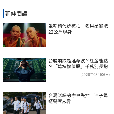
延伸閱讀
坐輪椅代步被拍　名男星暴肥
22公斤現身
台股崩跌是逃命波？杜金龍點
名「這檔權值股」千萬別長抱
(2026年08月06日)
台灣隊紐約辦桌失控　浩子驚
遭警察威脅