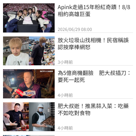
Apink走過15年粉紅奇蹟！8/8
相約高雄巨蛋
2026/06/29 08:00
放火垃圾山找相機！民宿稱誤
認按摩棒網怒
3小時前
為5億商機翻臉　肥大叔插刀：
要死一起死
4小時前
肥大叔逝！推黑蒜入菜：吃藥
不如吃對食物
4小時前