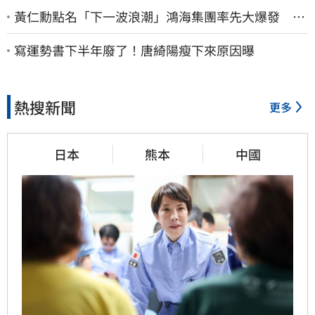
黃仁勳點名「下一波浪潮」鴻海集團率先大爆發 台
股這族群全面噴出
寫運勢書下半年廢了！唐綺陽瘦下來原因曝
熱搜新聞
更多
日本
熊本
中國