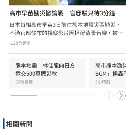
高市早苗勘災掀論戰　官邸駁只待3分鐘
日本首相高市早苗3日前往熊本地震災區勘災，
不過官邸發布的視察影片因搭配背景音樂，被不
少網友批評像是「宣傳片」。與此同時，網路也
-128分鐘前
流傳她在避難所「只停留3分鐘」的謠言，官邸
隨後出面闢謠，強調首相實際停留了51分鐘。
熊本地震　林佳龍向日方
高市熊本勘災片
遞交500萬賑災款
BGM」挨轟不恰
39分鐘前
3小時前
相關新聞