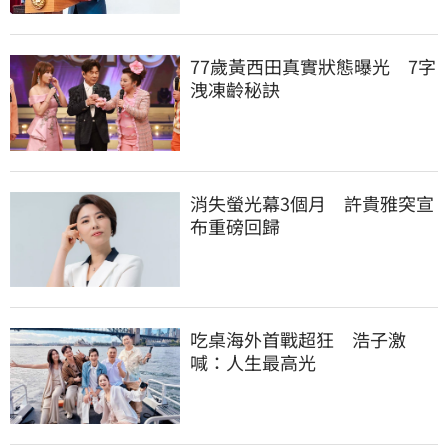
77歲黃西田真實狀態曝光　7字
洩凍齡秘訣
消失螢光幕3個月　許貴雅突宣
布重磅回歸
吃桌海外首戰超狂　浩子激
喊：人生最高光