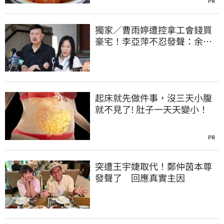
PR
獨家／曹雨婷遭控拿工會錢買
豪宅！李亞萍不忍發聲：余天
管工會都貼錢
起床就先做件事，沒三天小腹
就不見了! 肚子一天天變小！
PR
突遭王宇婕取代！鄭仲茵本尊
發聲了 回應真實主因