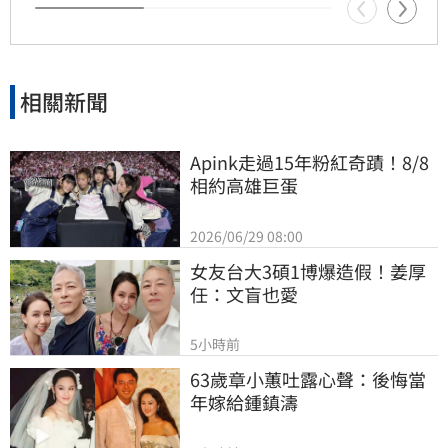
相關新聞
Apink走過15年粉紅奇蹟！8/8
相約高雄巨蛋
2026/06/29 08:00
女友台大3碩1博爆造假！姜厚
任：文盲也愛
5小時前
63歲章小蕙吐露心聲：後悔當
年嫁給鍾鎮濤