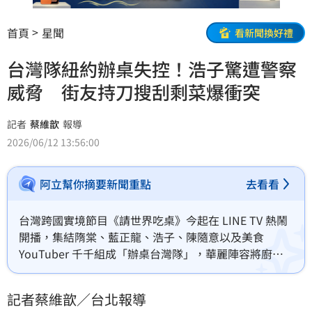
首頁
星聞
看新聞換好禮
台灣隊紐約辦桌失控！浩子驚遭警察
威脅 街友持刀搜刮剩菜爆衝突
記者
蔡維歆
報導
2026/06/12 13:56:00
阿立幫你摘要新聞重點
去看看
台灣跨國實境節目《請世界吃桌》今起在 LINE TV 熱鬧
開播，集結隋棠、藍正龍、浩子、陳隨意以及美食 
YouTuber 千千組成「辦桌台灣隊」，華麗陣容將廚藝
及說菜技能發揮的淋漓盡致。日前藍正龍、浩子、陳隨
意及千千接受 LINE TV 專訪，大家一致認同「美國」是
記者蔡維歆／台北報導
最多挑戰的國家，不僅遇警察刁難，還發生街友搜刮食