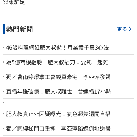
築巢駐足
熱門新聞
更多
46歲料理網紅肥大叔逝！月業績千萬3心法
為5億商機翻臉 肥大叔插刀：要死一起死
獨／曹雨婷爆拿工會錢買豪宅 李亞萍發聲
直播年賺破億！肥大叔離世 曾連播17小時
肥大叔真正死因疑曝光！氣色超差還開直播
獨／家樓梯門口重摔 李亞萍路邊倒地送醫