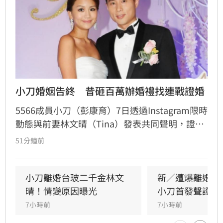
小刀婚姻告終　昔砸百萬辦婚禮找連戰證婚
5566成員小刀（彭康育）7日透過Instagram限時
動態與前妻林文晴（Tina）發表共同聲明，證實
兩人已結束14年婚姻。聲明中表示，兩人其實已
51分鐘前
分開一段時間，但至今仍是「充滿愛的一家
人」，彼此給予最深的祝福與支持，未來也將共
同陪伴、守護一對子女成長，同時希望外界尊重
小刀離婚台玻二千金林文
新／遭爆離婚台
雙方決定，之後不再對離婚一事做任何回應。
晴！情變原因曝光
小刀首發聲證實
7小時前
7小時前