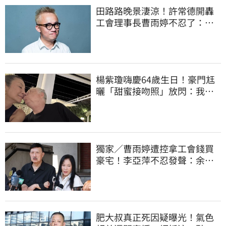
田路路晚景淒涼！許常德開轟
工會理事長曹雨婷不忍了：別
只包紅包慰問
楊紫瓊嗨慶64歲生日！豪門尪
曬「甜蜜接吻照」放閃：我親
愛的老婆
獨家／曹雨婷遭控拿工會錢買
豪宅！李亞萍不忍發聲：余天
管工會都貼錢
肥大叔真正死因疑曝光！氣色