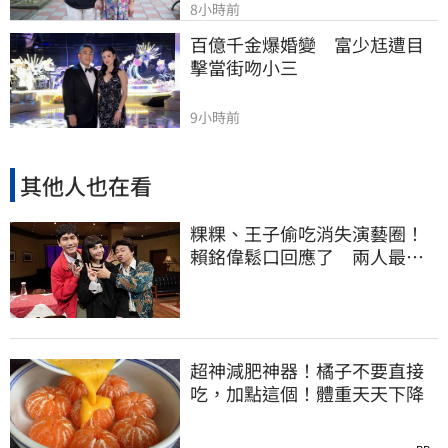
8小時前
百億千金爆婚變　富少尪遭目
擊當街吻小三
9小時前
其他人也在看
粿粿、王子偷吃消失演藝圈！
賴銘偉鬆口回應了 兩人最新
近況曝光
超神減肥神器！橘子不要直接
吃，加點這個！體重天天下降