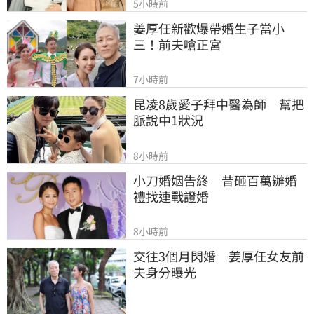
5小時前
姜厚任新歡爆帶婚生子當小
三！前夫嗆正宮
7小時前
昆凌8歲愛子拜中醫為師　幫把
脈說中1狀況
8小時前
小刀婚姻告終　昔砸百萬辦婚
禮找連戰證婚
8小時前
交往3個月閃婚　姜厚任女友前
夫身分曝光