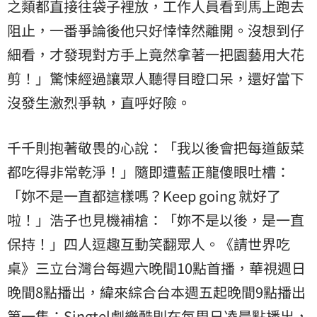
之類都直接往袋子裡放，工作人員看到馬上跑去
阻止，一番爭論後他只好悻悻然離開。沒想到仔
細看，才發現對方手上竟然拿著一把園藝用大花
剪！」驚悚經過讓眾人聽得目瞪口呆，還好當下
沒發生激烈爭執，直呼好險。
千千則抱著敬畏的心說：「我以後會把每道飯菜
都吃得非常乾淨！」隨即遭藍正龍傻眼吐槽：
「妳不是一直都這樣嗎？Keep going 就好了
啦！」浩子也見機補槍：「妳不是以後，是一直
保持！」四人逗趣互動笑翻眾人。《請世界吃
桌》三立台灣台每週六晚間10點首播，華視週日
晚間8點播出，緯來綜合台本週五起晚間9點播出
第一集；Singtel劇樂酷則在每周日凌晨點播出，