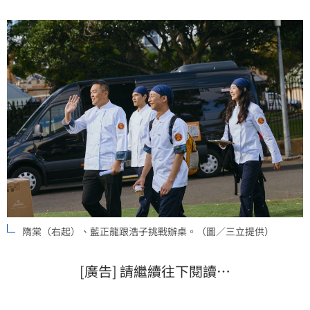
材與現場工作人員起爭執。蔡維歆
隋棠（右起）、藍正龍跟浩子挑戰辦桌。（圖／三立提供）
[廣告] 請繼續往下閱讀…