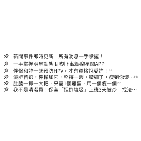
新聞事件即時更新 所有消息一手掌握！
一手掌握明星動態 即刻下載娛樂星聞APP
伴侶和妳一起預防HPV，才有資格說愛妳！
PR
減肥首選，檸檬加它，堅持一週，腰細了，瘦到你懷疑
PR
人生
肚腩一抓一大把，只需1個雞蛋，用一個瘦一個
PR
我不是清潔員！保全「拒倒垃圾」上班3天被炒 找法院
討公道結果出爐