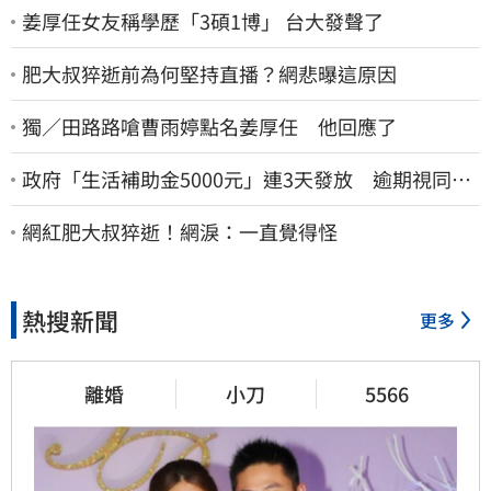
姜厚任女友稱學歷「3碩1博」 台大發聲了
肥大叔猝逝前為何堅持直播？網悲曝這原因
獨／田路路嗆曹雨婷點名姜厚任 他回應了
政府「生活補助金5000元」連3天發放 逾期視同放
棄
網紅肥大叔猝逝！網淚：一直覺得怪
熱搜新聞
更多
離婚
小刀
5566