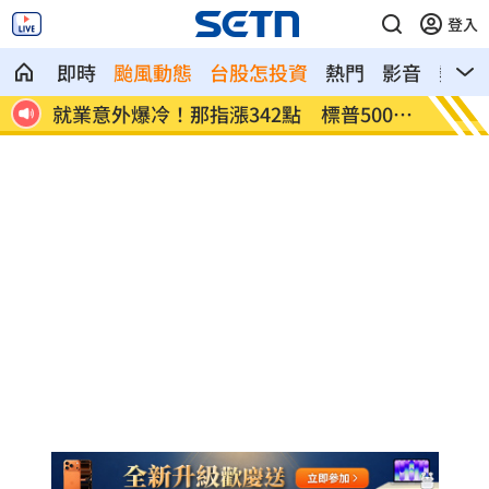
登入
即時
颱風動態
台股怎投資
熱門
影音
熱搜
網炸
就業意外爆冷！那指漲342點 標普500新
美通過
高
關稅