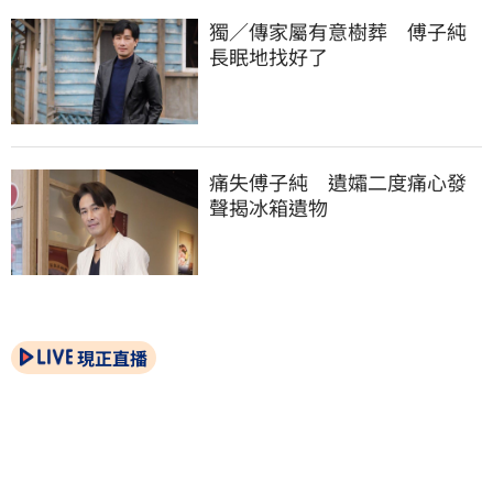
獨／傳家屬有意樹葬　傅子純
長眠地找好了
痛失傅子純　遺孀二度痛心發
聲揭冰箱遺物
現正直播