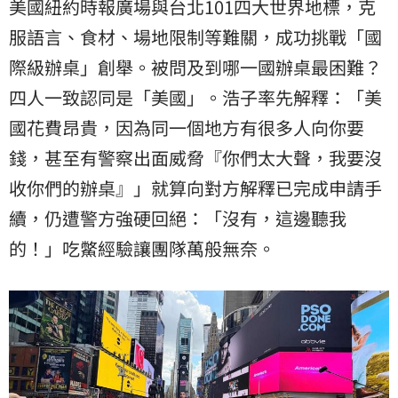
美國紐約時報廣場與台北101四大世界地標，克
服語言、食材、場地限制等難關，成功挑戰「國
際級辦桌」創舉。被問及到哪一國辦桌最困難？
四人一致認同是「美國」。浩子率先解釋：「美
國花費昂貴，因為同一個地方有很多人向你要
錢，甚至有警察出面威脅『你們太大聲，我要沒
收你們的辦桌』」就算向對方解釋已完成申請手
續，仍遭警方強硬回絕：「沒有，這邊聽我
的！」吃鱉經驗讓團隊萬般無奈。