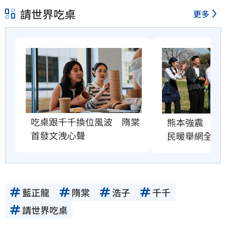
請世界吃桌
更多
吃桌跟千千換位風波　隋棠
熊本強震　吃
首發文洩心聲
民暖舉網全哭
藍正龍
隋棠
浩子
千千
請世界吃桌