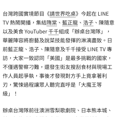
台灣跨國實境節目《
請世界吃桌
》今起在 LINE
TV 熱鬧開播，集結
隋棠
、
藍正龍
、
浩子
、陳隨意
以及美食 YouTuber
千千
組成「辦桌台灣隊」，
華麗陣容將廚藝及說菜技能發揮的淋漓盡致。日
前藍正龍、浩子、陳隨意及千千接受 LINE TV 專
訪，大家一致認同「美國」是最多挑戰的國家，
不僅遇警察刁難，還發生街友搜刮食材與現場工
作人員起爭執，事後才發現對方手上竟拿著利
刃，驚悚過程讓眾人聽完直呼是「大魔王等
級」！
辦桌台灣隊前往澳洲雪梨歌劇院、日本熊本城、