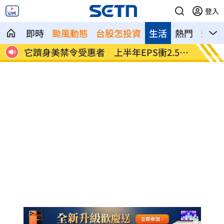
登入
即時
颱風動態
台股怎投資
生活
熱門
影音
網朝
它躋身美禁令受惠者 上半年EPS衝2.58
高溫重
元