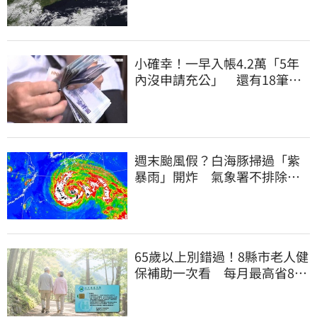
小確幸！一早入帳4.2萬「5年
內沒申請充公」 還有18筆錢
連發到8月底
週末颱風假？白海豚掃過「紫
暴雨」開炸 氣象署不排除發
陸警
65歲以上別錯過！8縣市老人健
保補助一次看 每月最高省826
元