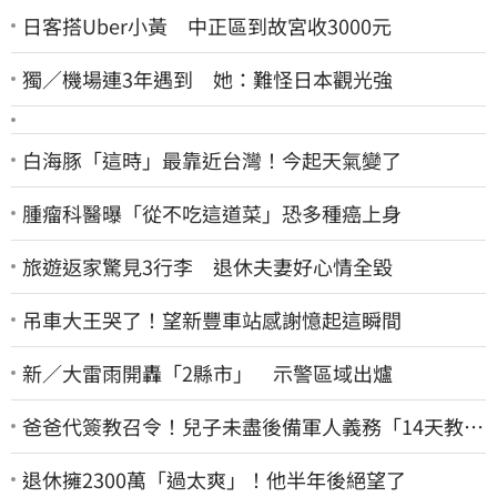
日客搭Uber小黃 中正區到故宮收3000元
獨／機場連3年遇到 她：難怪日本觀光強
白海豚「這時」最靠近台灣！今起天氣變了
腫瘤科醫曝「從不吃這道菜」恐多種癌上身
旅遊返家驚見3行李 退休夫妻好心情全毀
吊車大王哭了！望新豐車站感謝憶起這瞬間
新／大雷雨開轟「2縣市」 示警區域出爐
爸爸代簽教召令！兒子未盡後備軍人義務「14天教召
不去」換3個月刑期
退休擁2300萬「過太爽」！他半年後絕望了