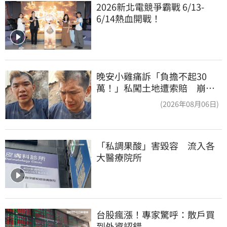
2026新北電競爭霸戰 6/13-
6/14熱血開戰！
晚安小雞痛訴「負擔不起30
萬！」私闖土地遭索賠 崩
潰：不接受漫天要價
(2026年08月06日)
「私調果酸」害毀容　流入各
大醫療院所
台股瘋漲！專家驚呼：散戶買
到外資認錯