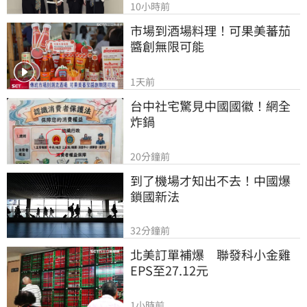
10小時前
市場到酒場料理！可果美蕃茄
醬創無限可能
1天前
台中社宅驚見中國國徽！網全
炸鍋
20分鐘前
到了機場才知出不去！中國爆
鎖國新法
32分鐘前
北美訂單補爆　聯發科小金雞
EPS至27.12元
1小時前