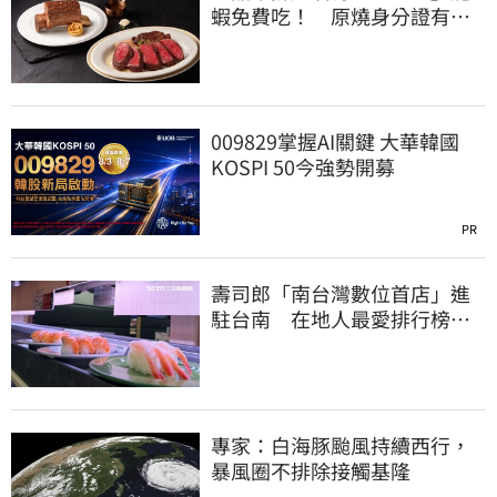
蝦免費吃！ 原燒身分證有
「8」招待海鮮
009829掌握AI關鍵 大華韓國
KOSPI 50今強勢開募
PR
壽司郎「南台灣數位首店」進
駐台南 在地人最愛排行榜曝
光：6款都是它
專家：白海豚颱風持續西行，
暴風圈不排除接觸基隆