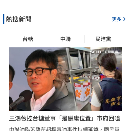
熱搜新聞
更多
台糖
中聯
民進黨
王鴻薇控台糖董事「是酬庸位置」市府回嗆
中聯油脂苯駢芘超標毒油事件持續延燒，國民黨