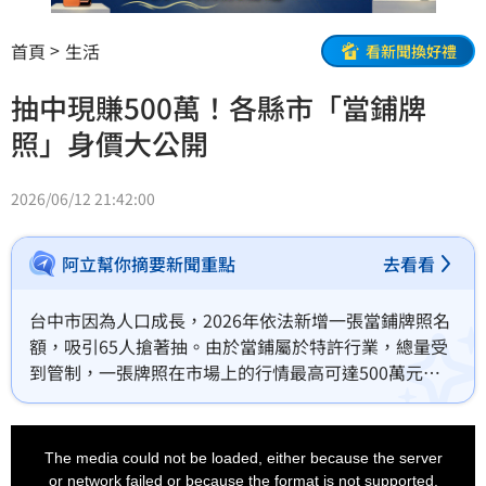
首頁
生活
看新聞換好禮
抽中現賺500萬！各縣市「當鋪牌
照」身價大公開
2026/06/12 21:42:00
阿立幫你摘要新聞重點
去看看
台中市因為人口成長，2026年依法新增一張當鋪牌照名
額，吸引65人搶著抽。由於當鋪屬於特許行業，總量受
到管制，一張牌照在市場上的行情最高可達500萬元，
被不少業者形容是另類樂透。原來這張珍貴牌照拿到後
可以永久使用，不做了還可以轉手賣出，相當保值，在
This
is
各地的價值則視消費力有所不同。
a
The media could not be loaded, either because the server
modal
window.
or network failed or because the format is not supported.