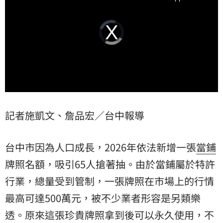
Video
Player
is
loading.
記者施凱文、詹品宏／台中報導
台中市因為人口成長，2026年依法新增一張
當鋪
牌照名額，吸引65人搶著抽。由於當鋪屬於特許
行業，總量受到管制，一張牌照在市場上的行情
最高可達500萬元，被不少業者形容是另類樂
透。原來這張珍貴牌照拿到後可以永久使用，不