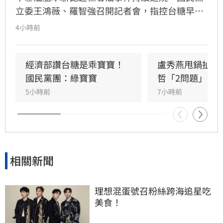
立委王鴻薇、羅智強召開記者會，指控台糖早在
五月即知情卻隱匿不報，並質疑台糖董事會淪為
4小時前
民進黨酬庸工具，點名多位董事背景與綠營關係
密切。對此，高雄市政府發言人符瑋玲嚴正駁
回，強調陳其邁市長未曾推薦台糖人事，呼籲勿
經濟部讚台糖是乖寶寶！
盧秀燕甩鍋扯台
惡意抹黑。同時，高市府反擊指出王鴻薇曾收受
國民黨團：綠寶寶
哲「2問題」打
遭重罰的南僑油脂政治獻金，質疑其發言動機。
5小時前
7小時前
雙方陣營針對台糖人事布局與食安通報責任展開
激烈政治攻防，事件背後的政治角力與食安疑雲
恐將持續擴大，民眾對於食安把關的信任度亦備
受挑戰。
相關新聞
理想混蛋號召粉絲跨海追星吃
美食！