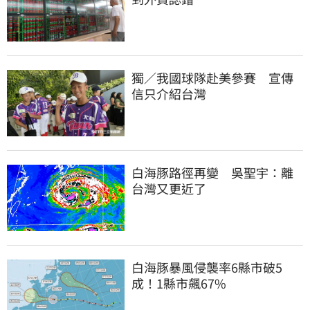
獨／我國球隊赴美參賽　宣傳
信只介紹台灣
白海豚路徑再變　吳聖宇：離
台灣又更近了
白海豚暴風侵襲率6縣市破5
成！1縣市飆67%