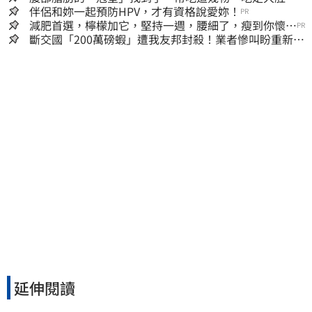
囊，瘦出小蠻腰
伴侶和妳一起預防HPV，才有資格說愛妳！
PR
減肥首選，檸檬加它，堅持一週，腰細了，瘦到你懷疑
PR
人生
斷交國「200萬磅蝦」遭我友邦封殺！業者慘叫盼重新開
放
延伸閱讀