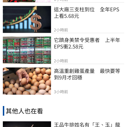
這大廠三支柱到位　全年EPS
上看5.68元
2小時前
它躋身美禁令受惠者　上半年
EPS衝2.58元
2小時前
高溫重創雞蛋產量　最快要等
到9月才回穩
3小時前
其他人也在看
王品牛排姓名有「王、玉」龍