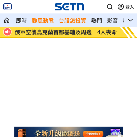
登入
即時
颱風動態
台股怎投資
熱門
影音
熱搜
人喪命
費仔確定成自由球員 下一步動向引人關
米蘭達
注
動