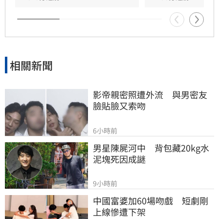
北部降雨有望在10日清晨趨緩，提醒民眾父親節
連假期間避免前往山區及海邊活動，並隨時留意
氣象署最新發布的豪雨特報與防颱資訊，確保生
命財產安全。
相關新聞
影帝親密照遭外流　與男密友
臉貼臉又索吻
6小時前
男星陳屍河中　背包藏20kg水
泥塊死因成謎
9小時前
中國富婆加60場吻戲　短劇剛
上線慘遭下架