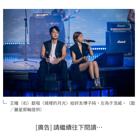
陷入一陣鼻酸。宋亭誼報導
王瞳（右）獻唱〈城裡的月光〉給好友傅子純，左為于浩威。（圖
／麗星郵輪提供）
[廣告] 請繼續往下閱讀…