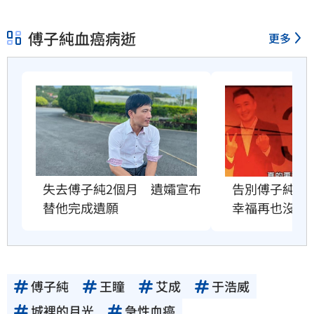
傅子純血癌病逝
更多
失去傅子純2個月　遺孀宣布
告別傅子純　
替他完成遺願
幸福再也沒有
傅子純
王瞳
艾成
于浩威
城裡的月光
急性血癌