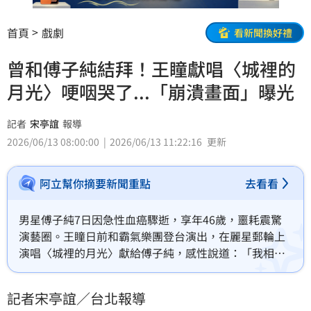
首頁
戲劇
看新聞換好禮
曾和傅子純結拜！王瞳獻唱〈城裡的
月光〉哽咽哭了...「崩潰畫面」曝光
記者
宋亭誼
報導
2026/06/13 08:00:00
2026/06/13 11:22:16
更新
阿立幫你摘要新聞重點
去看看
男星傅子純7日因急性血癌驟逝，享年46歲，噩耗震驚
演藝圈。王瞳日前和霸氣樂團登台演出，在麗星郵輪上
演唱〈城裡的月光〉獻給傅子純，感性說道：「我相信
人生的道路上，月有陰晴圓缺、人有悲歡離合，一些無
常就是日常，但我們可以用一顆勇敢的心坦然接受」，
記者宋亭誼／台北報導
不過她唱到一半情緒潰堤，一度哭到唱不下去，讓全場