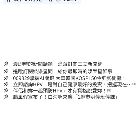
最即時的新聞話題 追蹤訂閱三立新聞網
追蹤訂閱娛樂星聞 給你最即時的娛樂星鮮事
009829掌握AI關鍵 大華韓國KOSPI 50今強勢開募
PR
立即諮詢HPV！是對自己健康最好的投資，把握現在不
PR
嫌晚！
伴侶和妳一起預防HPV，才有資格說愛妳！
PR
颱風假宣布了！白海豚來襲「1縣市明停班停課」