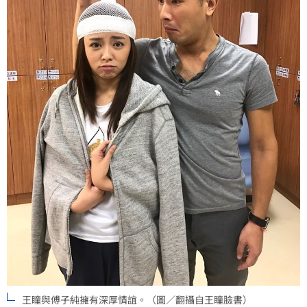
王瞳與傅子純擁有深厚情誼。（圖／翻攝自王瞳臉書）