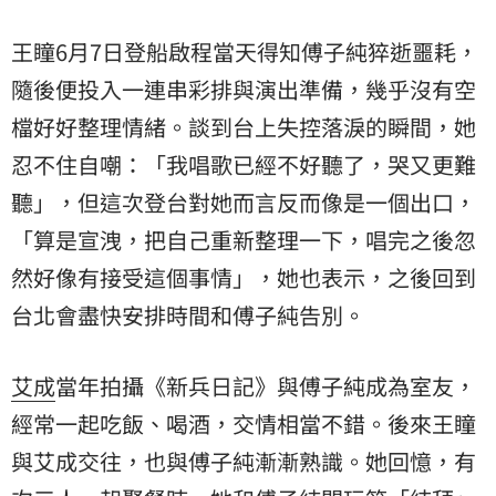
王瞳6月7日登船啟程當天得知傅子純猝逝噩耗，
隨後便投入一連串彩排與演出準備，幾乎沒有空
檔好好整理情緒。談到台上失控落淚的瞬間，她
忍不住自嘲：「我唱歌已經不好聽了，哭又更難
聽」，但這次登台對她而言反而像是一個出口，
「算是宣洩，把自己重新整理一下，唱完之後忽
然好像有接受這個事情」，她也表示，之後回到
台北會盡快安排時間和傅子純告別。
艾成
當年拍攝《新兵日記》與傅子純成為室友，
經常一起吃飯、喝酒，交情相當不錯。後來王瞳
與艾成交往，也與傅子純漸漸熟識。她回憶，有