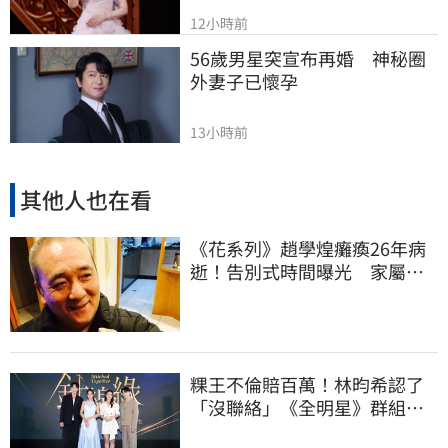
12小時前
56歲男星突宣布再婚　神秘圈
外妻子已懷孕
13小時前
其他人也在看
《花系列》趙學煌癱瘓26年病
逝！告別式時間曝光 家屬遵
照遺願進行
粿王不倫賠百萬！林昀希認了
「沒聯絡」《全明星》群組現
況曝光