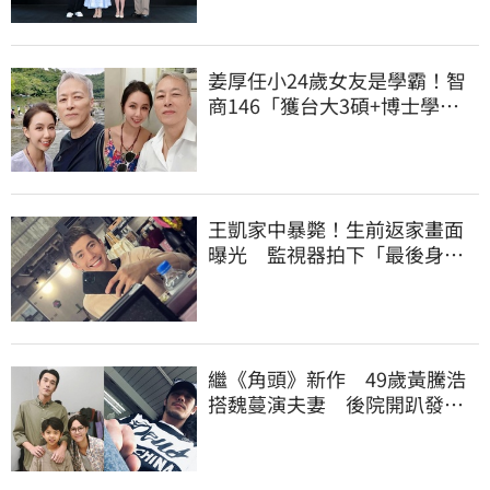
姜厚任小24歲女友是學霸！智
商146「獲台大3碩+博士學
位」 超狂經歷曝
王凱家中暴斃！生前返家畫面
曝光 監視器拍下「最後身
影」
繼《角頭》新作 49歲黃騰浩
搭魏蔓演夫妻 後院開趴發起
「驚嚇挑戰」