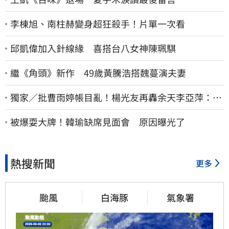
李棟旭、南柱赫變身超狂殺手！片單一次看
邱凱偉加入針線緣 喜搭台八女神陳珮騏
繼《角頭》新作 49歲黃騰浩搭魏蔓演夫妻
獨家／批曹雨婷帳目亂！楊光友再轟余天李亞萍：他
們工會跟演藝圈沒關
被爆耍大牌！韓瑜缺席見面會 原因曝光了
熱搜新聞
更多
颱風
白海豚
氣象署