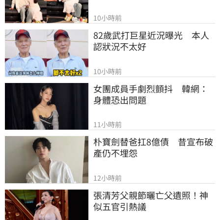
10小時前
82歲武打巨星近況曝光　本人
認狀況不太好
10小時前
女團成員手劇烈顫抖　韓網：
身體恐出問題
11小時前
朴寶劍替爸扛8億債　昔宣布破
產仍不埋怨
12小時前
張清芳父親節曬亡父遺照！神
似五官引熱議