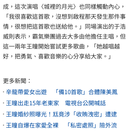
成，這次演唱〈城裡的月光〉也同樣觸動內心，
「我很喜歡這首歌，沒想到啟程那天發生那件事
情，很想把這首歌也送給他。」同場演出的
于浩
威
則表示，霸氣樂團過去大多由他擔任主唱，但
這一兩年王瞳開始嘗試更多歌曲，「她越唱越
好，把勇氣、喜歡音樂的心分享給大家。」
更多新聞：
辛龍帶愛女出遊 「備10首歌」合體陳美鳳
王瞳出走15年老東家 電視台公開喊話
王瞳婚紗照曝光！尪竟涉「收賄洩密」遭逮
王瞳自爆在家愛全裸 「私密處照」險外流