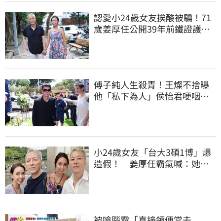
認愛小24歲女友挨酸被騙！71
歲姜厚任公開39年前鐵證護
愛：沒有這回事
傅子純人生殺青！王燦不捨曝
他「私下為人」侯怡君哽咽告
別：不要有牽掛
小24歲女友「台大3碩1博」爆
造假！ 姜厚任霸氣喊：她就
算文盲我也愛
被嗆腦霧「直接領便當去