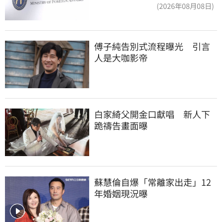
交涉聯繫
(2026年08月08日)
傅子純告別式流程曝光　引言
人是大咖影帝
白家綺父開金口獻唱　新人下
跪禱告畫面曝
蘇慧倫自爆「常離家出走」12
年婚姻現況曝