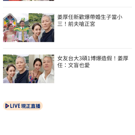
姜厚任新歡爆帶婚生子當小
三！前夫嗆正宮
女友台大3碩1博爆造假！姜厚
任：文盲也愛
現正直播