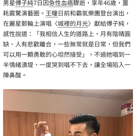
男星
傅子純
7日因
急性血癌
驟逝，享年46歲，噩
耗震驚演藝圈。
王瞳
日前和霸氣樂團登台演出，
在麗星郵輪上演唱〈
城裡的月光
〉獻給傅子純，
感性說道：「我相信人生的道路上，月有陰晴圓
缺、人有悲歡離合，一些無常就是日常，但我們
可以用一顆勇敢的心坦然接受」，不過她唱到一
半情緒潰堤，一度哭到唱不下去，讓全場陷入一
陣鼻酸。