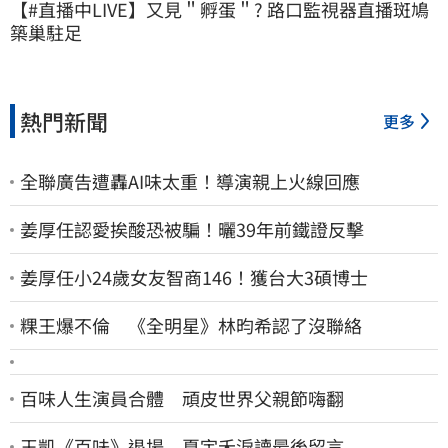
【#直播中LIVE】又見＂孵蛋＂? 路口監視器直播斑鳩
築巢駐足
熱門新聞
更多
全聯廣告遭轟AI味太重！導演親上火線回應
姜厚任認愛挨酸恐被騙！曬39年前鐵證反擊
姜厚任小24歲女友智商146！獲台大3碩博士
粿王爆不倫 《全明星》林昀希認了沒聯絡
百味人生演員合體 頑皮世界父親節嗨翻
王凱《百味》退場 夏宇禾淚讀最後留言