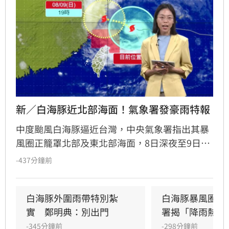
新／白海豚近北部海面！氣象署發豪雨特報
中度颱風白海豚逼近台灣，中央氣象署指出其暴
風圈正籠罩北部及東北部海面，8日深夜至9日白
天是影響最劇烈時刻。受外圍環流影響，中北部
-437分鐘前
山區恐現大豪雨，新竹苗栗累積雨量上看350毫
米，花東地區則受沉降作用影響，持續出現38度
極端高溫。沿海地區風浪強勁，基隆北海岸掀起
白海豚外圍雨帶特別紮
白海豚暴風圈縮
6米巨浪，適逢年度大潮，低窪地區務必慎防積
實　鄭明典：別出門
署揭「降雨熱區
淹水。預計颱風將於9日晚間登陸中國後減弱，
-345分鐘前
-298分鐘前