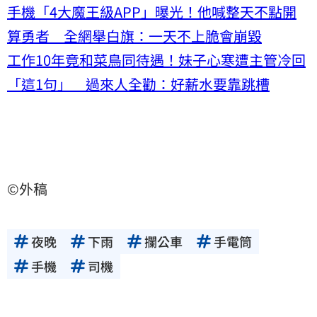
手機「4大魔王級APP」曝光！他喊整天不點開
算勇者 全網舉白旗：一天不上脆會崩毀
工作10年竟和菜鳥同待遇！妹子心寒遭主管冷回
「這1句」 過來人全勸：好薪水要靠跳槽
©外稿
夜晚
下雨
攔公車
手電筒
手機
司機