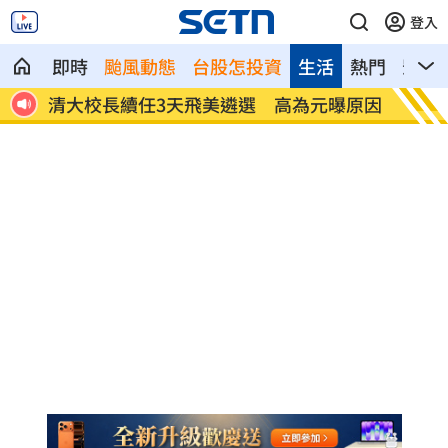
登入
即時
颱風動態
台股怎投資
生活
熱門
影音
曝原因
83歲翁開瑞典坦克撞3車！撞破店家玻璃
不靠飲
門
歲！