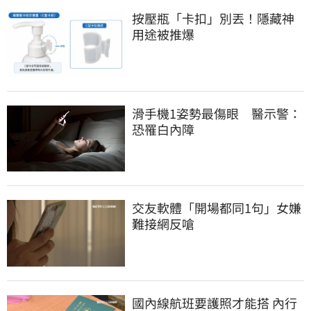
按壓瓶「卡扣」別丟！隱藏神
用途被推爆
滑手機1姿勢最傷眼　醫示警：
恐罹白內障
交友軟體「開場都同1句」女嫌
難接網反嗆
國內線航班要護照才能搭 內行