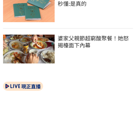
秒懂:是真的
婆家父親節超窮酸聚餐！她怒
揭檯面下內幕
現正直播