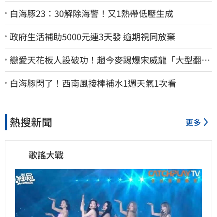
白海豚23：30解除海警！又1熱帶低壓生成
政府生活補助5000元連3天發 逾期視同放棄
戀愛天花板人設破功！趙今麥踢爆宋威龍「大型翻車
現場」 本人反應曝光
白海豚閃了！西南風接棒補水1週天氣1次看
熱搜新聞
更多
歌謠大戰