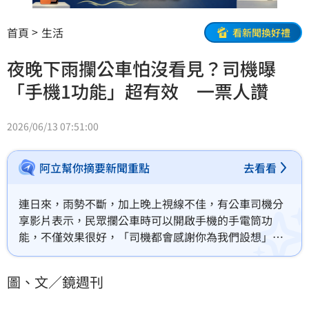
首頁
生活
看新聞換好禮
夜晚下雨攔公車怕沒看見？司機曝
「手機1功能」超有效 一票人讚
2026/06/13 07:51:00
阿立幫你摘要新聞重點
去看看
連日來，雨勢不斷，加上晚上視線不佳，有公車司機分
享影片表示，民眾攔公車時可以開啟手機的手電筒功
能，不僅效果很好，「司機都會感謝你為我們設想」。
貼文一出，引發熱議，網友紛紛表示有用，「有些站位
太暗真的會看不到乘客」、「第一次看到司機的視角，
圖、文／鏡週刊
終於懂了」。也有公車司機留言指出，看到揮舞手電
筒，「可以提早打方向燈，讓後車知道準備變換車