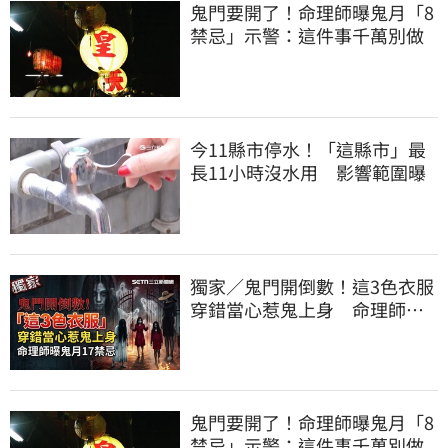
鬼門要開了！命理師曝鬼月「8
禁忌」示警：這件事千萬別做
今11縣市停水！「這縣市」最
長11小時沒水用 影響範圍曝
獨家／鬼門開倒數！這3色衣服
穿錯當心惹鬼上身 命理師曝
鬼月17禁忌
鬼門要開了！命理師曝鬼月「8
禁忌」示警：這件事千萬別做