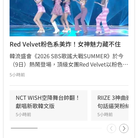
Red Velvet粉色系美炸！女神魅力藏不住
韓流盛會《2026 SBS歌謠大戰SUMMER》於今
（9日）熱鬧登場，頂級女團Red Velvet以粉色系
精緻造型驚艷亮相，展現夏日女王強大氣場。此
5小時前
次她們帶來由成員Joy參與製作的人氣歌曲
〈Surfin' Boy〉，將Bossa Nova、雷鬼節奏與
House Groove巧妙融合，曲風清爽且具質感。
NCT WISH空降舞台帥翻！
RIIZE 3神曲
成員們以優雅且帶有度假感的舞蹈動作，完美詮
獻唱新歌韓文版
句話逼哭粉絲
釋歌曲的波浪律動，將夏日氛圍推向最高點。儘
5小時前
5小時前
管僅演出單曲，Red Velvet仍憑藉成熟且活潑的
舞台魅力，成功吸引全場目光，為粉絲帶來一場