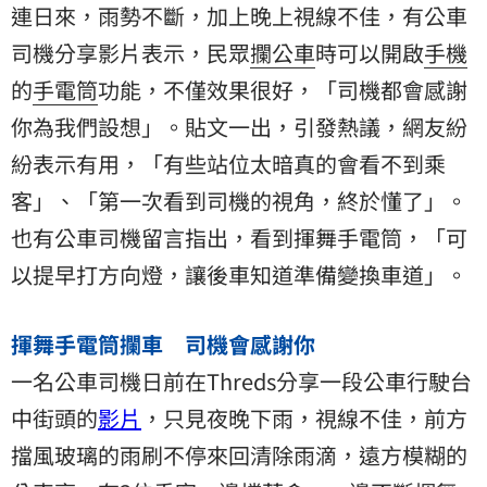
連日來，雨勢不斷，加上晚上視線不佳，有公車
司機
分享影片表示，民眾
攔公車
時可以開啟
手機
的
手電筒
功能，不僅效果很好，「司機都會感謝
你為我們設想」。貼文一出，引發熱議，網友紛
紛表示有用，「有些站位太暗真的會看不到乘
客」、「第一次看到司機的視角，終於懂了」。
也有公車司機留言指出，看到揮舞手電筒，「可
以提早打方向燈，讓後車知道準備變換車道」。
揮舞手電筒攔車 司機會感謝你
一名公車司機日前在Threds分享一段公車行駛台
中街頭的
影片
，只見夜晚下雨，視線不佳，前方
擋風玻璃的雨刷不停來回清除雨滴，遠方模糊的