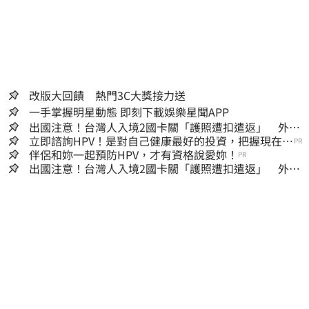
改版大回饋 熱門3C大獎接力送
一手掌握明星動態 即刻下載娛樂星聞APP
出國注意！台灣人入境2國卡關「護照遭扣遣返」 外交
部證實了
立即諮詢HPV！是對自己健康最好的投資，把握現在不
PR
嫌晚！
伴侶和妳一起預防HPV，才有資格說愛妳！
PR
出國注意！台灣人入境2國卡關「護照遭扣遣返」 外交
部證實了