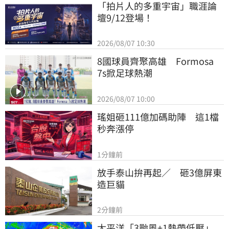
「拍片人的多重宇宙」職涯論
壇9/12登場！
2026/08/07 10:30
8國球員齊聚高雄　Formosa 
7s掀足球熱潮
2026/08/07 10:00
瑤姐砸111億加碼助陣　這1檔
秒奔漲停
1分鐘前
放手泰山拚再起／　砸3億屏東
造巨貓
2分鐘前
太平洋「3颱風+1熱帶低壓」　