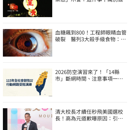
血糖飆到800！工程師眼睛血管
破裂 醫列3大殺手級食物：很
多人天天吃
2026防空演習來了！「14縣
市」斷網時間、注意事項一次
看
清大校長才續任秒飛美國選校
長！高為元道歉曝原因：引起
我的好奇