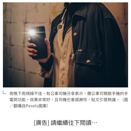
道」。
夜晚下雨視線不佳，有公車司機分享表示，攔公車可開啟手機的手
電筒功能，效果非常好，且司機也會感謝你，貼文引發熱議。（圖
／翻攝自Pexels圖庫）
[廣告] 請繼續往下閱讀…