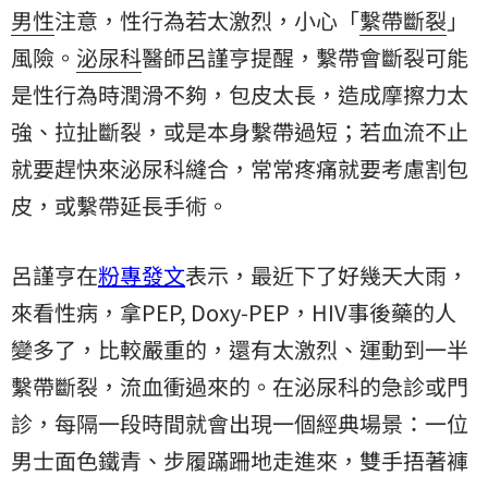
男性
注意，性行為若太激烈，小心「
繫帶斷裂
」
風險。
泌尿科
醫師呂謹亨提醒，繫帶會斷裂可能
是性行為時潤滑不夠，包皮太長，造成摩擦力太
強、拉扯斷裂，或是本身繫帶過短；若血流不止
就要趕快來泌尿科縫合，常常疼痛就要考慮割包
皮，或繫帶延長手術。
呂謹亨在
粉專發文
表示，最近下了好幾天大雨，
來看性病，拿PEP, Doxy-PEP，HIV事後藥的人
變多了，比較嚴重的，還有太激烈、運動到一半
繫帶斷裂，流血衝過來的。在泌尿科的急診或門
診，每隔一段時間就會出現一個經典場景：一位
男士面色鐵青、步履蹣跚地走進來，雙手捂著褲