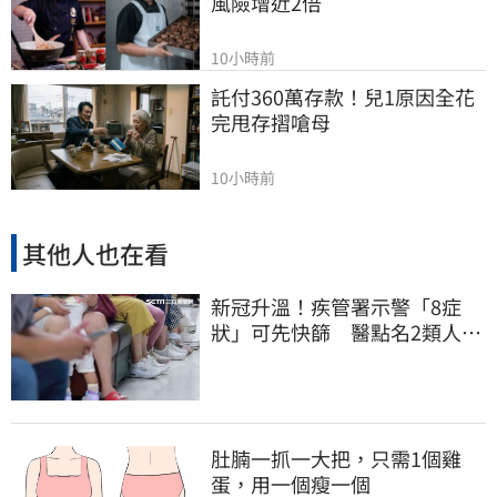
風險增近2倍
10小時前
託付360萬存款！兒1原因全花
完甩存摺嗆母
10小時前
其他人也在看
新冠升溫！疾管署示警「8症
狀」可先快篩 醫點名2類人重
症高風險
肚腩一抓一大把，只需1個雞
蛋，用一個瘦一個