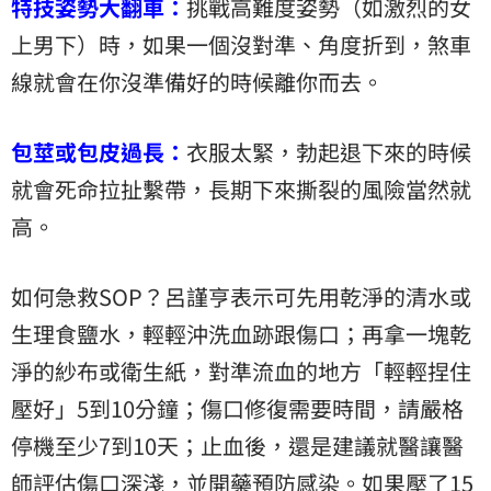
特技姿勢大翻車：
挑戰高難度姿勢（如激烈的女
上男下）時，如果一個沒對準、角度折到，煞車
線就會在你沒準備好的時候離你而去。
包莖或包皮過長：
衣服太緊，勃起退下來的時候
就會死命拉扯繫帶，長期下來撕裂的風險當然就
高。
如何急救SOP？呂謹亨表示可先用乾淨的清水或
生理食鹽水，輕輕沖洗血跡跟傷口；再拿一塊乾
淨的紗布或衛生紙，對準流血的地方「輕輕捏住
壓好」5到10分鐘；傷口修復需要時間，請嚴格
停機至少7到10天；止血後，還是建議就醫讓醫
師評估傷口深淺，並開藥預防感染。如果壓了15