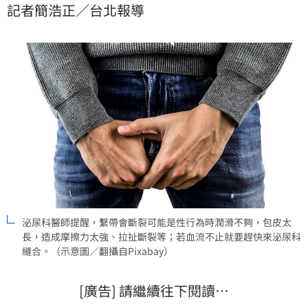
記者簡浩正／台北報導
浩正）
泌尿科醫師提醒，繫帶會斷裂可能是性行為時潤滑不夠，包皮太
長，造成摩擦力太強、拉扯斷裂等；若血流不止就要趕快來泌尿科
縫合。（示意圖／翻攝自Pixabay）
[廣告] 請繼續往下閱讀…