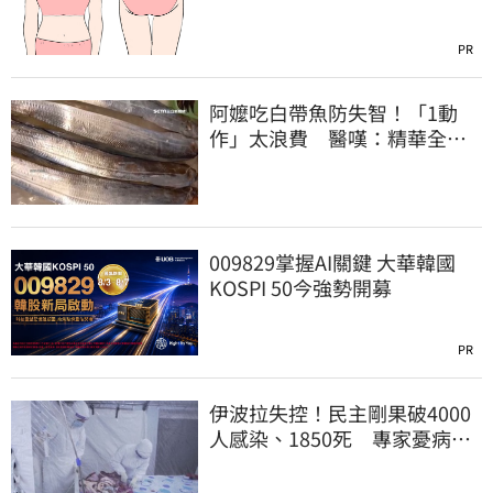
PR
阿嬤吃白帶魚防失智！「1動
作」太浪費 醫嘆：精華全沒
了
009829掌握AI關鍵 大華韓國
KOSPI 50今強勢開募
PR
伊波拉失控！民主剛果破4000
人感染、1850死 專家憂病毒
恐已突變