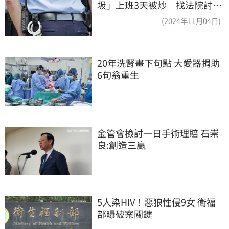
圾」上班3天被炒 找法院討公
道結果出爐
(2024年11月04日)
20年洗腎畫下句點 大愛器捐助
6旬翁重生
金管會檢討一日手術理賠 石崇
良:創造三贏
5人染HIV！惡狼性侵9女 衛福
部曝破案關鍵