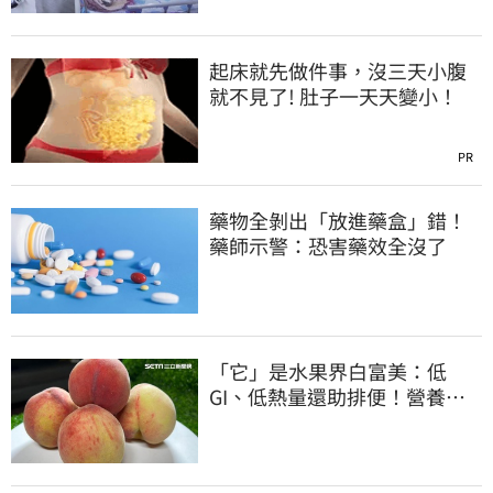
起床就先做件事，沒三天小腹
就不見了! 肚子一天天變小！
PR
藥物全剝出「放進藥盒」錯！
藥師示警：恐害藥效全沒了
「它」是水果界白富美：低
GI、低熱量還助排便！營養師
曝黃金攝取量