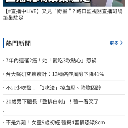
【#直播中LIVE】又見＂孵蛋＂? 路口監視器直播斑鳩
築巢駐足
熱門新聞
更多
7年內連罹2癌！她「愛吃3款點心」惹禍
台大醫研究瘦瘦針：13種癌症風險下降41%
不只少吃鹽！「1吃法」控血壓、降膽固醇
20歲男下體長「整排白刺」！醫一看笑了
不是炸雞！女童9歲初經 醫揭4習慣恐矮8cm