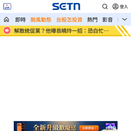
登入
即時
颱風動態
台股怎投資
熱門
影音
熱搜
恐白忙一
疫苗真相！蔣萬安嗆一句 謝金河痛心發
股
聲
1