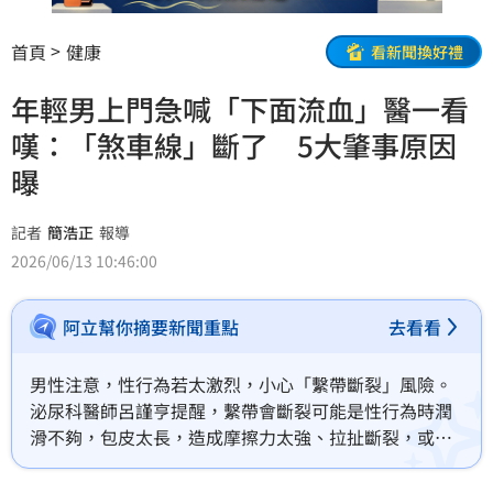
首頁
健康
看新聞換好禮
年輕男上門急喊「下面流血」醫一看
嘆：「煞車線」斷了 5大肇事原因
曝
記者
簡浩正
報導
2026/06/13 10:46:00
阿立幫你摘要新聞重點
去看看
男性注意，性行為若太激烈，小心「繫帶斷裂」風險。
泌尿科醫師呂謹亨提醒，繫帶會斷裂可能是性行為時潤
滑不夠，包皮太長，造成摩擦力太強、拉扯斷裂，或是
本身繫帶過短；若血流不止就要趕快來泌尿科縫合，常
常疼痛就要考慮割包皮，或繫帶延長手術。（記者：簡