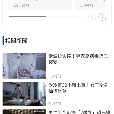
的「政壇起家厝」，三度在此橫掃百萬票，有望
-59分鐘前
6小時前
成為蘇巧慧的最強支援。
相關新聞
伊波拉失控！專家憂病毒恐已
突變
5小時前
吹冷氣30小時出事！女子全身
抽搐送醫
7小時前
男性半夜痠痛「2徵兆」恐已攝