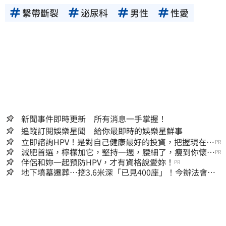
繫帶斷裂
泌尿科
男性
性愛
新聞事件即時更新 所有消息一手掌握！
追蹤訂閱娛樂星聞 給你最即時的娛樂星鮮事
立即諮詢HPV！是對自己健康最好的投資，把握現在不
PR
嫌晚！
減肥首選，檸檬加它，堅持一週，腰細了，瘦到你懷疑
PR
人生
伴侶和妳一起預防HPV，才有資格說愛妳！
PR
地下墳墓遷葬…挖3.6米深「已見400座」！今辦法會安
撫祖先