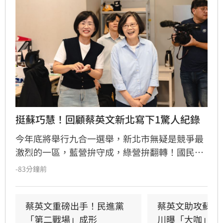
挺蘇巧慧！回顧蔡英文新北寫下1驚人紀錄
今年底將舉行九合一選舉，新北市無疑是競爭最
激烈的一區，藍營拚守成，綠營拚翻轉！國民黨
參選人李四川與民進黨參選人蘇巧慧民調更是呈
-83分鐘前
現五五波。選戰陷入膠著之際，蘇巧慧今（7）
日證實，當初曾拜託前總統蔡英文擔任競選總部
主委時，蔡英文一口就答應。完成兩屆總統任期
蔡英文重磅出手！民進黨
蔡英文助攻蘇巧
的蔡英文，除了挾帶超高人氣之外，新北更是她
「第二戰場」成形
川曝「大咖」應