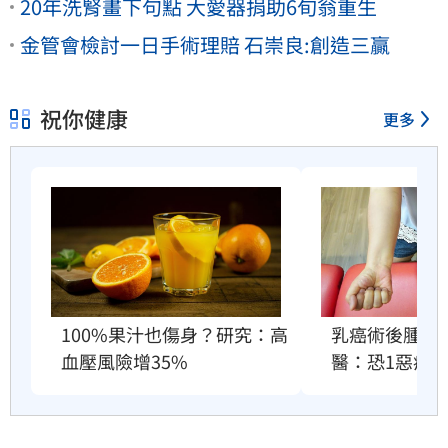
20年洗腎畫下句點 大愛器捐助6旬翁重生
金管會檢討一日手術理賠 石崇良:創造三贏
祝你健康
更多
100%果汁也傷身？研究：高
乳癌術後腫成
血壓風險增35%
醫：恐1惡疾