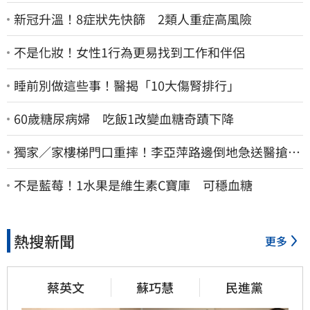
新冠升溫！8症狀先快篩 2類人重症高風險
不是化妝！女性1行為更易找到工作和伴侶
睡前別做這些事！醫揭「10大傷腎排行」
60歲糖尿病婦 吃飯1改變血糖奇蹟下降
獨家／家樓梯門口重摔！李亞萍路邊倒地急送醫搶
命 「最新傷況」曝
不是藍莓！1水果是維生素C寶庫 可穩血糖
熱搜新聞
更多
蔡英文
蘇巧慧
民進黨