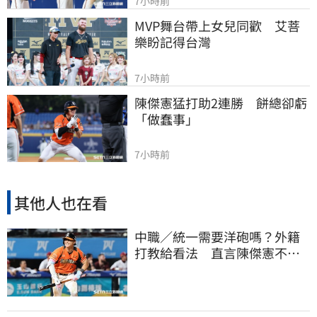
7小時前
MVP舞台帶上女兒同歡　艾菩
樂盼記得台灣
7小時前
陳傑憲猛打助2連勝　餅總卻虧
「做蠢事」
7小時前
其他人也在看
中職／統一需要洋砲嗎？外籍
打教給看法 直言陳傑憲不能
天天4安扛全隊