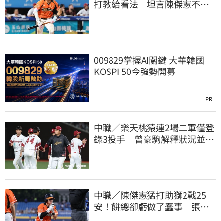
打教給看法 坦言陳傑憲不能
天天4安扛全隊
009829掌握AI關鍵 大華韓國
KOSPI 50今強勢開募
PR
中職／樂天桃猿連2場二軍僅登
錄3投手 曾豪駒解釋狀況並透
露已有補強
中職／陳傑憲猛打助獅2戰25
安！餅總卻虧做了蠢事 張翔
短打傷退不樂觀