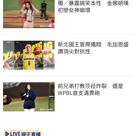
獨／暴露搞笑本性　金娜妍嘆
初戀女神崩壞
新北國王簽周儀翔　毛加恩盛
讚頂尖對抗性
前兄弟打教莎菈炸裂　還是
WPBL首支滿貫砲
現正直播