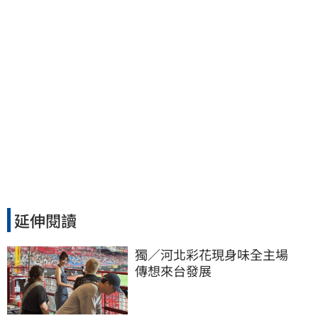
延伸閱讀
獨／河北彩花現身味全主場　
傳想來台發展