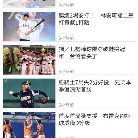
5小時前
連續2場安打！　林安可掃二壘
打貢獻1打點
6小時前
獨／北勢棒球隊穿破鞋拚冠
軍　台僑看哭了
6小時前
勝騎士7局失2分好投　兄弟本
季澄清湖首勝
6小時前
首度首局獲支援　布雷克卻評
球威僅D等級