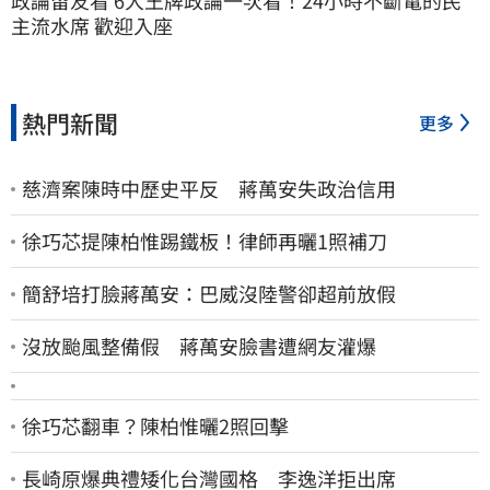
政論留友看 6大王牌政論一次看！24小時不斷電的民
主流水席 歡迎入座
熱門新聞
更多
慈濟案陳時中歷史平反 蔣萬安失政治信用
徐巧芯提陳柏惟踢鐵板！律師再曬1照補刀
簡舒培打臉蔣萬安：巴威沒陸警卻超前放假
沒放颱風整備假 蔣萬安臉書遭網友灌爆
徐巧芯翻車？陳柏惟曬2照回擊
長崎原爆典禮矮化台灣國格 李逸洋拒出席