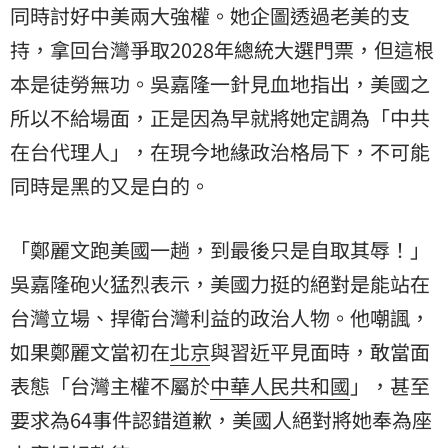
同時討好中美兩大強權。她企圖透過老美的支
持，拿回台灣爭取2028年總統大選門票，但這根
本是徒勞無功。吳嘉隆一針見血地指出，美國之
所以不給場面，正是因為早就將她定調為「中共
在台代理人」，在現今地緣政治格局下，不可能
同時是黑的又是白的。
「鄭麗文跑美國一趟，到最後只是自取其辱！」
吳嘉隆砲火猛烈表示，美國力挺的絕對是能站在
台灣立場、捍衛台灣利益的政治人物。他嘲諷，
如果鄭麗文當初在
北京
與習近平見面時，敢當面
表態「台灣主權不屬於
中華人民共和國
」，甚至
要求為64事件認錯道歉，美國人絕對將她奉為座