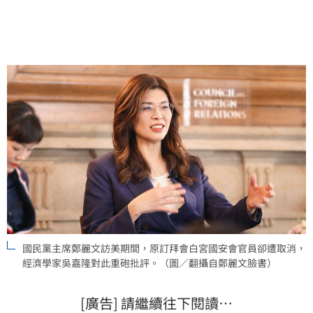
場質疑，更可能衝擊國民黨在選民心中的認同感。
國民黨主席鄭麗文訪美期間，原訂拜會白宮國安會官員卻遭取消，
經濟學家吳嘉隆對此重砲批評。（圖／翻攝自鄭麗文臉書）
[廣告] 請繼續往下閱讀…