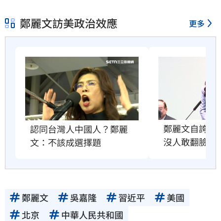
鄭麗文訪美政治效應
更多
鄭麗文自誇很
認同台灣人中國人？鄭麗
沒人敢翻臉原
文：不該成選擇題
鄭麗文
吳嘉隆
習近平
美國
北京
中華人民共和國