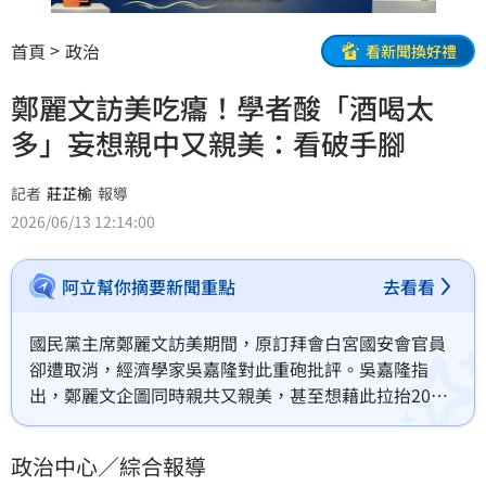
首頁
政治
看新聞換好禮
鄭麗文訪美吃癟！學者酸「酒喝太
多」妄想親中又親美：看破手腳
記者
莊芷榆
報導
2026/06/13 12:14:00
阿立幫你摘要新聞重點
去看看
國民黨主席鄭麗文訪美期間，原訂拜會白宮國安會官員
卻遭取消，經濟學家吳嘉隆對此重砲批評。吳嘉隆指
出，鄭麗文企圖同時親共又親美，甚至想藉此拉抬2028
總統大選身價，結果被美方視為「中共在台代理人」而
自取其辱。他強調在美中對抗下，政治人物應堅定捍衛
政治中心／綜合報導
台灣利益，否則難獲美方信任。此事件不僅引發外交立