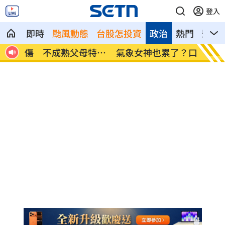
登入
即時
颱風動態
台股怎投資
政治
熱門
影音
特徵
氣象女神也累了？口誤「白沙屯颱風」
酸民疑
嗆