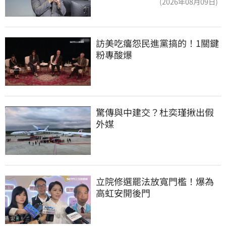
(2026年08月09日)
訪美吃癟怨民進黨搞的！1關鍵
粉專酸爆
驚傳與中建交？杜奕瑾揪出假
外媒
立院修選罷法放寬門檻！爆為
高虹安開後門