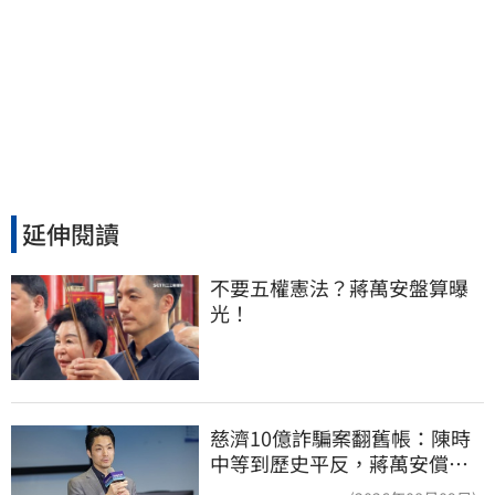
延伸閱讀
不要五權憲法？蔣萬安盤算曝
光！
慈濟10億詐騙案翻舊帳：陳時
中等到歷史平反，蔣萬安償還
2022政治利息