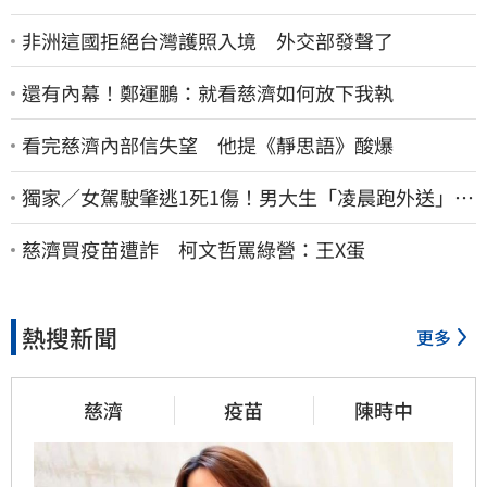
非洲這國拒絕台灣護照入境 外交部發聲了
還有內幕！鄭運鵬：就看慈濟如何放下我執
看完慈濟內部信失望 他提《靜思語》酸爆
獨家／女駕駛肇逃1死1傷！男大生「凌晨跑外送」挨
撞 媽淚：家快瓦解
慈濟買疫苗遭詐 柯文哲罵綠營：王X蛋
熱搜新聞
更多
慈濟
疫苗
陳時中