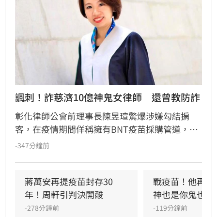
諷刺！詐慈濟10億神鬼女律師　還曾教防詐
彰化律師公會前理事長陳昱瑄驚爆涉嫌勾結掮
客，在疫情期間佯稱擁有BNT疫苗採購管道，詐
騙慈濟基金會高達3000萬美元（約新台幣10.6億
-347分鐘前
元）佣金，並將贓款購買百公斤黃金洗錢。案情
曝光後，網友翻出她曾受邀出席司改會防詐特
展，在台上大言不慚嘲諷詐騙受害者「愚痴、無
蔣萬安再提疫苗封存30
戰疫苗！他再批
知」，對比其惡行顯得極度諷刺。陳昱瑄無視政
年！周軒引判決開酸
神也是你鬼也是
府當時多次警告，利用法律專業設局詐財，行徑
-278分鐘前
-119分鐘前