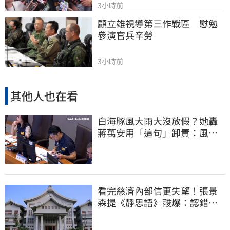
3小時前
顧立雄視導第三作戰區　慰勉
參演官兵辛勞
3小時前
其他人也在看
白海豚風大雨大沒放假？她轟
蔣萬安用「這句」卸責：風雨
無情、市長無感
看完慈濟內部信更失望！張景
森提《靜思語》酸爆：認錯有
那麼難？