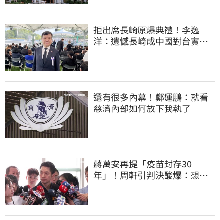
拒出席長崎原爆典禮！李逸
洋：遺憾長崎成中國對台實施
法律戰的執行工具
還有很多內幕！鄭運鵬：就看
慈濟內部如何放下我執了
蔣萬安再提「疫苗封存30
年」！周軒引判決酸爆：想追
隨吳子嘉去上法院？