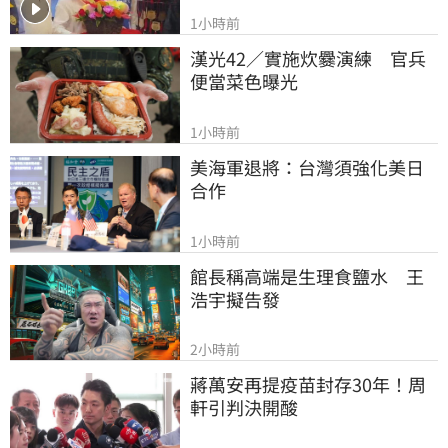
1小時前
漢光42／實施炊爨演練　官兵
便當菜色曝光
1小時前
美海軍退將：台灣須強化美日
合作
1小時前
館長稱高端是生理食鹽水　王
浩宇擬告發
2小時前
蔣萬安再提疫苗封存30年！周
軒引判決開酸