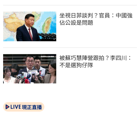
坐視日菲談判？官員：中國強
佔公設是問題
被蘇巧慧陣營跟拍？李四川：
不是選狗仔隊
現正直播