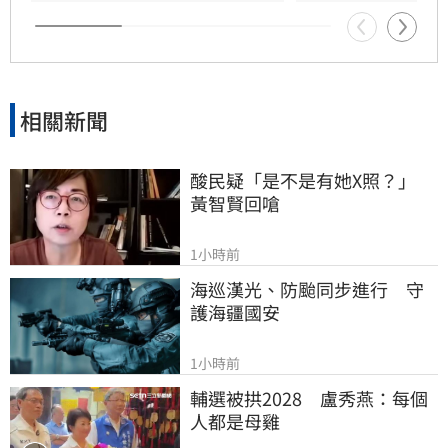
引發全台網友齊聲撻伐。目前台中地檢署已依法
提起公訴，案件正由法院嚴審中，這位「黑心律
師」的雙面人行徑也成為社會討論焦點。
相關新聞
酸民疑「是不是有她X照？」　
黃智賢回嗆
1小時前
海巡漢光、防颱同步進行　守
護海疆國安
1小時前
輔選被拱2028　盧秀燕：每個
人都是母雞