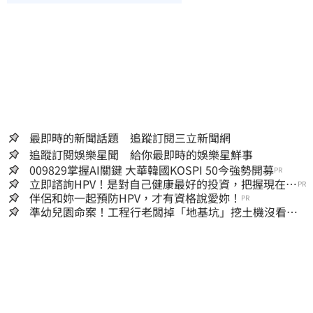
最即時的新聞話題 追蹤訂閱三立新聞網
追蹤訂閱娛樂星聞 給你最即時的娛樂星鮮事
009829掌握AI關鍵 大華韓國KOSPI 50今強勢開募
PR
立即諮詢HPV！是對自己健康最好的投資，把握現在不
PR
嫌晚！
伴侶和妳一起預防HPV，才有資格說愛妳！
PR
準幼兒園命案！工程行老闆掉「地基坑」挖土機沒看
到…下土石活埋他