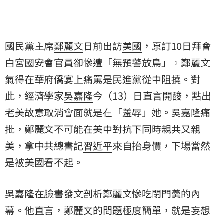
國民黨主席
鄭麗文
日前出訪
美國
，原訂10日拜會
白宮國安會官員卻慘遭「無預警放鳥」。鄭麗文
氣得在華府僑宴上痛罵是民進黨從中阻撓。對
此，經濟學家
吳嘉隆
今（13）日直言開酸，點出
老美故意取消會面就是在「羞辱」她。吳嘉隆痛
批，鄭麗文不可能在美中對抗下同時親共又親
美，拿中共總書記
習近平
來自抬身價，下場當然
是被美國看不起。
吳嘉隆在臉書發文剖析鄭麗文慘吃閉門羹的內
幕。他直言，鄭麗文的問題極度簡單，就是妄想