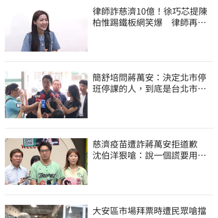
律師詐慈濟10億！徐巧芯提陳
柏惟踢鐵板網笑爆 律師再曬1
照補刀
簡舒培問蔣萬安：決定北市停
班停課的人，到底是台北市
長，還是氣象署？
慈濟疫苗遭詐蔣萬安拒道歉
沈伯洋狠嗆：說一個謊要用千
千萬萬的謊來圓
大安區市場拜票時遭民眾嗆擋