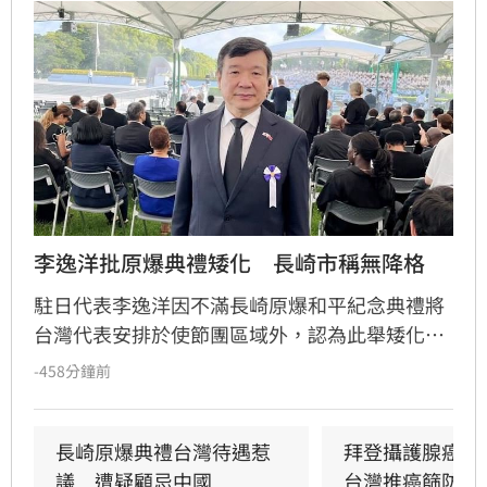
李逸洋批原爆典禮矮化　長崎市稱無降格
駐日代表李逸洋因不滿長崎原爆和平紀念典禮將
台灣代表安排於使節團區域外，認為此舉矮化台
灣國格，決定缺席該活動並表達嚴正抗議。對
-458分鐘前
此，長崎市政府回應，台灣代表座位安排與去年
相同，均為「海外席」，並無刻意降格意圖。
長崎原爆典禮台灣待遇惹
拜登攝護腺癌轉
議　遭疑顧忌中國
台灣推癌篩防晚