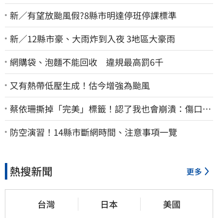
新／有望放颱風假?8縣市明達停班停課標準
新／12縣市豪、大雨炸到入夜 3地區大豪雨
網購袋、泡麵不能回收 違規最高罰6千
又有熱帶低壓生成！估今增強為颱風
蔡依珊撕掉「完美」標籤！認了我也會崩潰：傷口終
究會癒合
防空演習！14縣市斷網時間、注意事項一覽
熱搜新聞
更多
台灣
日本
美國