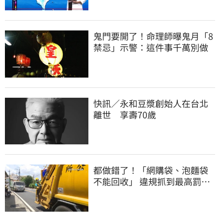
鬼門要開了！命理師曝鬼月「8
禁忌」示警：這件事千萬別做
快訊／永和豆漿創始人在台北
離世 享壽70歲
都做錯了！「網購袋、泡麵袋
不能回收」 違規抓到最高罰
6000元