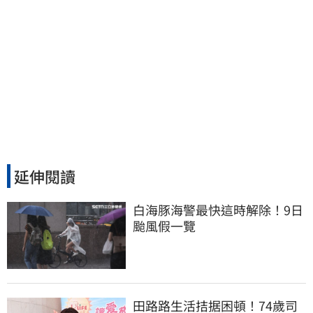
延伸閱讀
白海豚海警最快這時解除！9日
颱風假一覽
田路路生活拮据困頓！74歲司