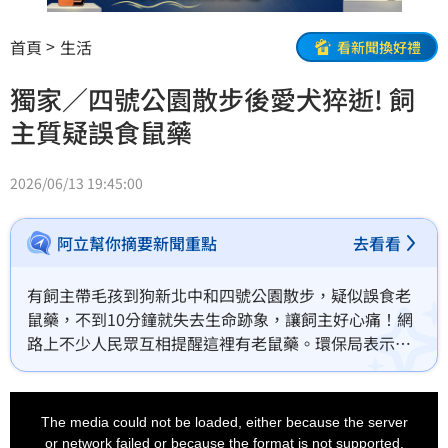
首頁
生活
看新聞換好禮
獨家／四號公園散步後愛犬猝逝! 飼
主質疑誤食鼠藥
2026/06/13 19:45:00
阿立幫你摘要新聞重點
去看看
有飼主帶毛孩到狗新北中和四號公園散步，疑似誤食老
鼠藥，不到10分鐘就失去生命跡象，讓飼主好心痛！網
路上不少人民眾互相提醒這裡有老鼠藥。環保局表示，
公園近期沒有投藥作業，將加強巡檢，也呼籲民眾切勿
私自投放鼠藥，以免釀成無法挽回的憾事。
This
is
a
The media could not be loaded, either because the server
modal
window.
or network failed or because the format is not supported.