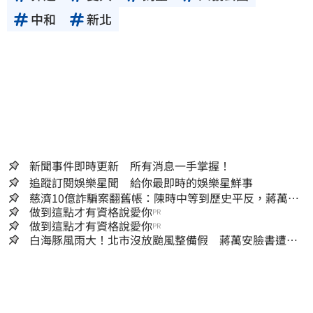
中和
新北
新聞事件即時更新 所有消息一手掌握！
追蹤訂閱娛樂星聞 給你最即時的娛樂星鮮事
慈濟10億詐騙案翻舊帳：陳時中等到歷史平反，蔣萬安
償還2022政治利息
做到這點才有資格說愛你
PR
做到這點才有資格說愛你
PR
白海豚風雨大！北市沒放颱風整備假 蔣萬安臉書遭網
友灌爆：標準在哪？