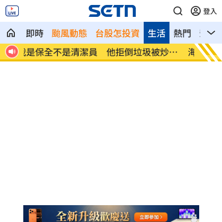
登入
即時
颱風動態
台股怎投資
生活
熱門
影音
炒提
海巡漢光、防颱同步進行 守護海疆國安
李逸洋