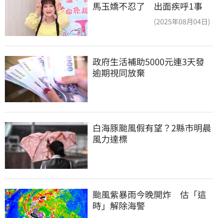
馬玉嬌不忍了 出面疾呼1事
(2025年08月04日)
政府生活補助5000元連3天發 
逾期視同放棄
白海豚颱風假有望？2縣市明晨
風力達標
颱風紫暴雨今晚開炸　估「這
時」解除海警