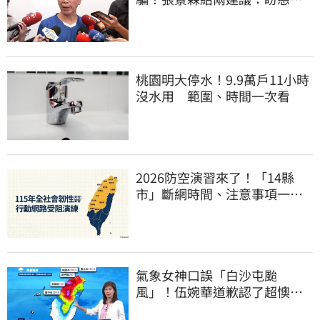
展開「自淨」
桃園明大停水！9.9萬戶11小時
沒水用 範圍、時間一次看
2026防空演習來了！「14縣
市」斷網時間、注意事項一次
看
氣象女神口誤「白沙屯颱
風」！伍婉華道歉認了超懊
惱 全網打氣：更親切