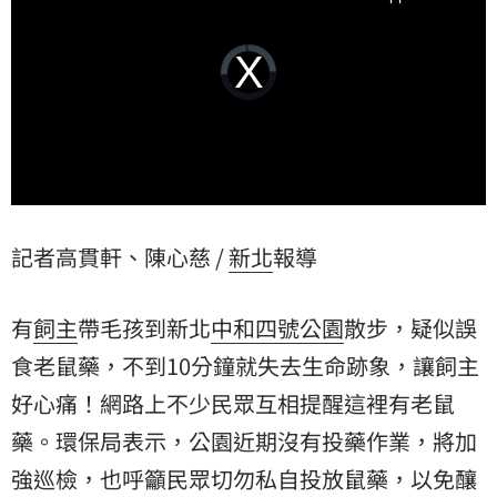
Video
Player
is
loading.
記者高貫軒、陳心慈 /
新北
報導
有
飼主
帶毛孩到新北
中和
四號公園
散步，疑似誤
食老鼠藥，不到10分鐘就失去生命跡象，讓飼主
好心痛！網路上不少民眾互相提醒這裡有老鼠
藥。環保局表示，公園近期沒有投藥作業，將加
強巡檢，也呼籲民眾切勿私自投放鼠藥，以免釀