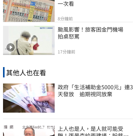
一次看
8分鐘前
颱風影響！旅客困金門機場　
拍桌怒罵
17分鐘前
其他人也在看
政府「生活補助金5000元」連3
天發放 逾期視同放棄
上人也是人，是人就可能受
騙！張景森給兩建議：盼慈濟