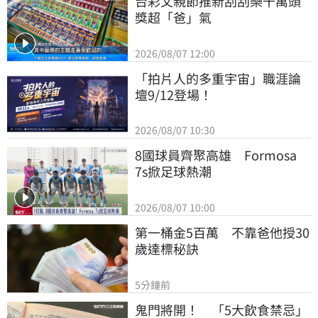
台彩父親節推新刮刮樂千萬頭
獎超「爸」氣
2026/08/07 12:00
「拍片人的多重宇宙」職涯論
壇9/12登場！
2026/08/07 10:30
8國球員齊聚高雄　Formosa 
7s掀足球熱潮
2026/08/07 10:00
第一桶金5百萬　不靠爸他授30
歲達標秘訣
5分鐘前
鬼門將開！　「5大飲食禁忌」