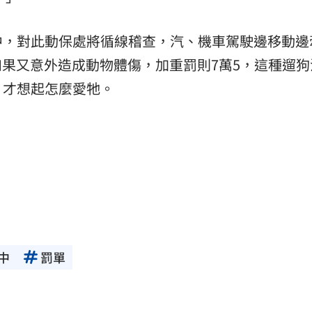
中，對此動保處將循線稽查，汽、機車駕駛邊移動邊
0，如果又意外造成動物體傷，加重罰則7萬5，這種遛
，才想起怎麼愛牠。
中
罰單