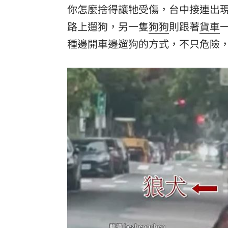
你怎麼捨得讓牠受傷，台中接連出
8國球員齊聚高雄 Formosa 7s掀足球
路上遛狗，另一隻
狗狗
則跟著
貨車
理想混蛋號召粉絲跨海追星吃美食！
18:
種邊開車邊遛狗的方式，不只危險，