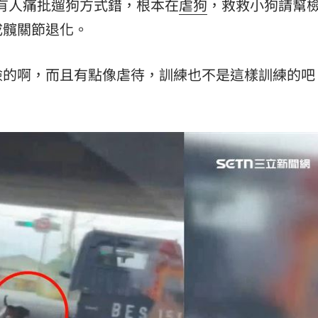
有人痛批遛狗方式錯，根本在
虐狗
，救救小狗請幫
成髖關節退化。
險的啊，而且有點像虐待，訓練也不是這樣訓練的吧