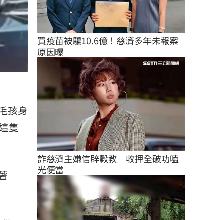
買疫苗被騙10.6億！慈濟多年未報案
原因曝
毛孩身
這隻
詐慈濟主嫌信辟穀教　收押全破功嗑
光便當
著