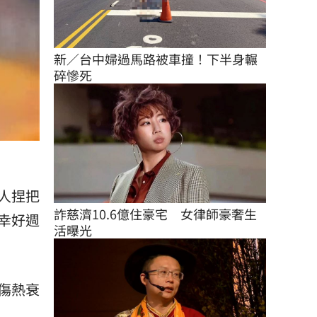
新／台中婦過馬路被車撞！下半身輾
碎慘死
人捏把
詐慈濟10.6億住豪宅　女律師豪奢生
幸好週
活曝光
傷熱衰