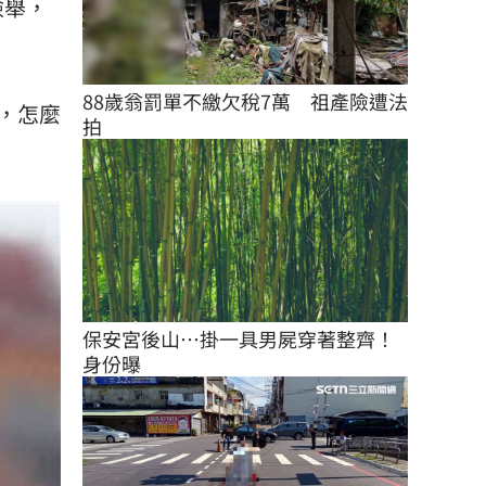
檢舉，
88歲翁罰單不繳欠稅7萬　祖產險遭法
，怎麼
拍
保安宮後山…掛一具男屍穿著整齊！
身份曝