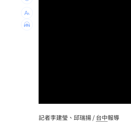
兆基債務風暴！李建成遭當庭逮補聲押
父逝世也不敢回家！男殺友後躲深山21
蔡英文重磅出手！民進黨「第二戰場」
吹冷氣30小時出事！女子全身抽搐送醫
台灣彩券開獎直播中
20:31
LIVE三立+24小時直播
15:27
三立iNEWS新聞台線上直播
18:00
商場戰國來臨 台中「頂奢大道」逐漸
Loaded
:
Unmute
0%
台彩父親節推新刮刮樂千萬頭獎超「爸
記者李建瑩、邱瑞揚 /
台中
報導
「拍片人的多重宇宙」職涯論壇9/12登