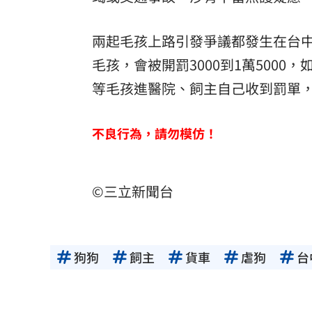
兩起毛孩上路引發爭議都發生在台
毛孩，會被開罰3000到1萬500
等毛孩進醫院、飼主自己收到罰單
不良行為，請勿模仿！
©三立新聞台
狗狗
飼主
貨車
虐狗
台