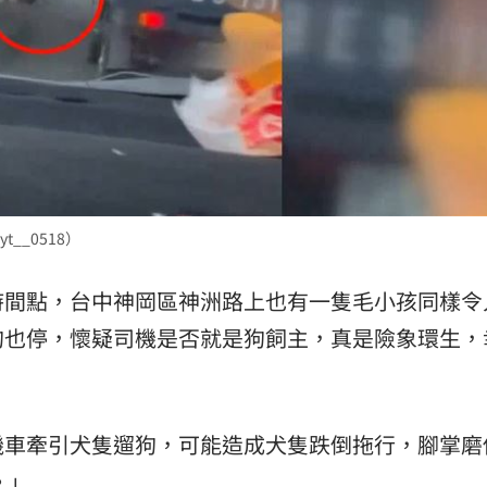
__0518）
時間點，台中神岡區神洲路上也有一隻毛小孩同樣令
狗也停，懷疑司機是否就是狗飼主，真是險象環生，
機車牽引犬隻遛狗，可能造成犬隻跌倒拖行，腳掌磨
。」