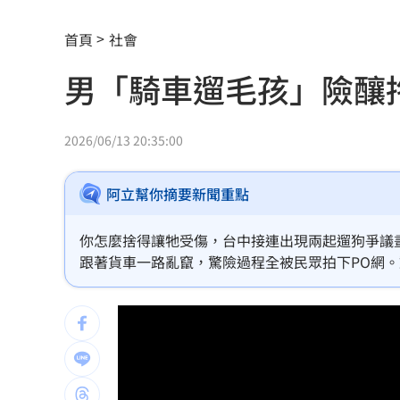
疊單計薪遭控違法 UberEats都說了
23
首頁
社會
北市教育局再喊虐童案遭渲染！林月琴
男「騎車遛毛孩」險釀
白海豚「一路搖擺」！週末各地風雨時
兆基前董座聲押禁見 林佑任200萬交保
2026/06/13 20:35:00
橘貓「阿咪」離家百天 主人祭20萬元
阿立幫你摘要新聞重點
跨縣市「送肉粽」碰音樂節！遊客正面
你怎麼捨得讓牠受傷，台中接連出現兩起遛狗爭議
挺蘇巧慧！回顧蔡英文新北寫下1驚人紀
跟著貨車一路亂竄，驚險過程全被民眾拍下PO網
上七萬五的罰單。
勝騎士7局失2分好投 兄弟本季澄清湖
大盤回神誰最猛？18檔台股ETF失土收復
自癒能力超群？柯P才拄拐杖 隔天能跳