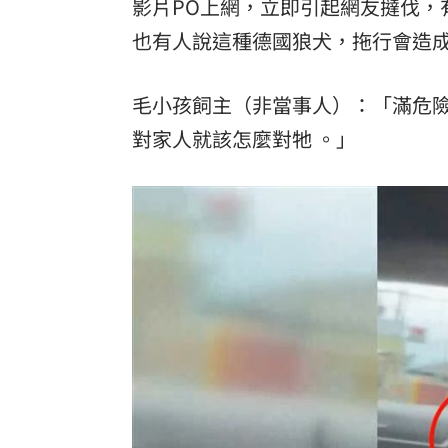
影片PO上網，立即引起網友撻伐，
也有人說這種德國狼犬，拖行會造
毛小孩飼主（非當事人）：「滿危
對家人就該怎麼對牠 。」