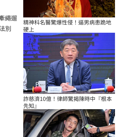
牽繩遛
精神科名醫驚爆性侵！逼男病患跪地
狗法別
硬上
詐慈濟10億！律師驚揭陳時中『根本
先知』