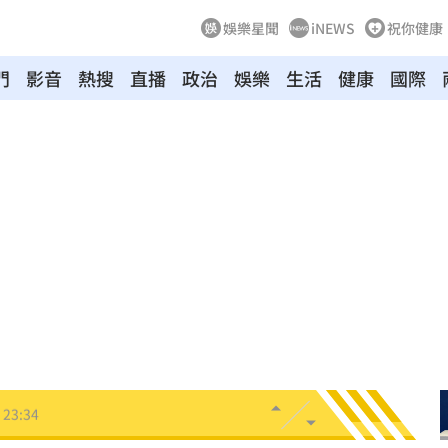
娛樂星聞
iNEWS
祝你健康
門
影音
熱搜
直播
政治
娛樂
生活
健康
國際
打點
23:59
23:53
:48
哭了
23:36
23:34