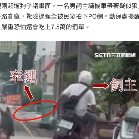
現兩起遛狗爭議畫面，一名男
飼主
騎機車帶著疑似狼
熱潮
10:00
一路亂竄，驚險過程全被民眾拍下PO網。動保處提
15
嚴重恐怕還會吃上7.5萬的
罰單
。