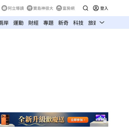
阿立導讀
寶島神很大
富房網
登入
兩岸
運動
財經
專題
新奇
科技
旅遊
汽車
寵物