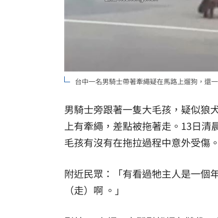
台中一名男騎士帶著牽繩疑在馬路上遛狗，還一度差
男騎士旁跟著一隻大毛孩，疑似狼
上有牽繩，差點被拖著走。13日清
毛孩有沒有在拖拉過程中意外受傷
附近民眾：「有看過牠主人是一個
（走）啊 。」