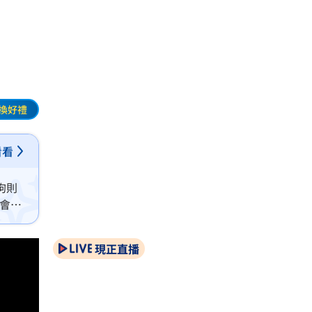
換好禮
看看
狗則
會吃
現正直播