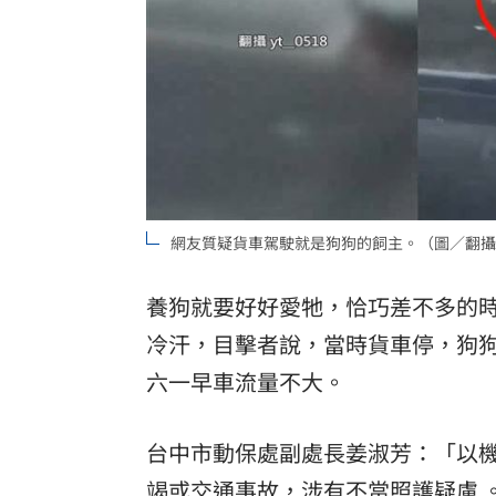
網友質疑貨車駕駛就是狗狗的飼主。（圖／翻攝yt
養狗就要好好愛牠，恰巧差不多的
冷汗，目擊者說，當時貨車停，狗
六一早車流量不大。
台中市動保處副處長姜淑芳：「以
竭或交通事故，涉有不當照護疑慮 