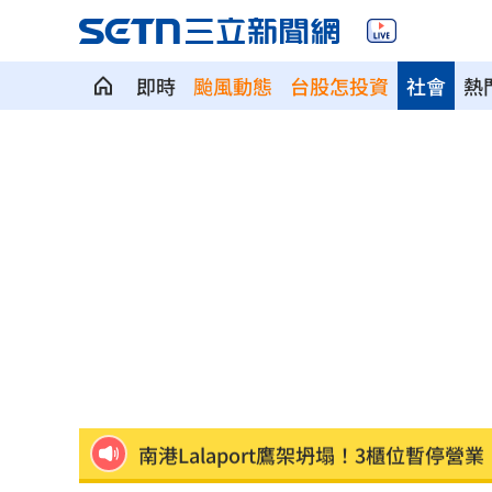
即時
颱風動態
台股怎投資
社會
熱
每股配12.8元的它 Ｑ2營收曝光
00:00
連續2場安打！ 林安可掃二壘打貢獻1
歐洲避暑天堂失守！地中海熱到像溫泉
3歲米格魯偷吃軟糖 被催吐後好有戲
23
獨／北勢棒球隊穿破鞋拚冠軍 台僑看
南港Lalaport鷹架坍塌！3櫃位暫停營業