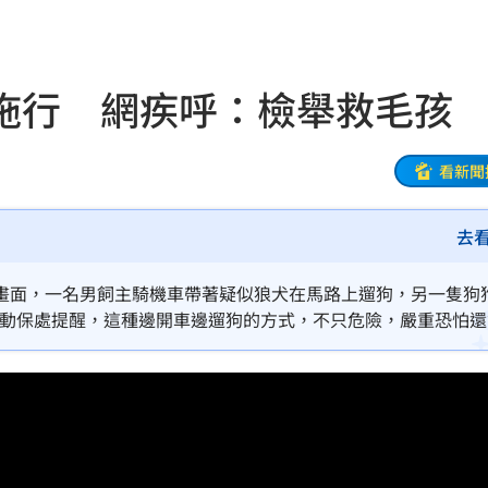
:33
開嗆
23:33
拖行 網疾呼：檢舉救毛孩
程曝
23:26
23:26
看新聞
懸賞
23:21
去
迎煞
23:21
畫面，一名男飼主騎機車帶著疑似狼犬在馬路上遛狗，另一隻狗
錄
23:18
。動保處提醒，這種邊開車邊遛狗的方式，不只危險，嚴重恐怕還
首勝
23:15
23:07
23:07