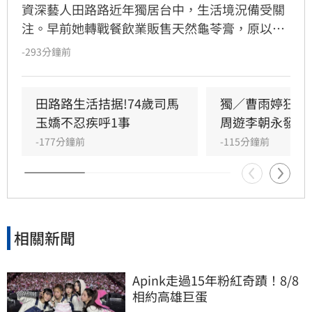
資深藝人田路路近年獨居台中，生活境況備受關
注。早前她轉戰餐飲業販售天然龜苓膏，原以為
事業漸入佳境，卻因身體狀況欠佳及腳傷復發，
-293分鐘前
緊急宣布龜苓膏業務暫時停擺。田路路透過社群
發文向客戶致歉，懇請外界體諒其年事已高，需
優先處理私人事務並調養身體。長期相挺的歌手
田路路生活拮据!74歲司馬
獨／曹雨婷狂遭
乾妹奕君也證實此消息。
玉嬌不忍疾呼1事
周遊李朝永發聲
-177分鐘前
-115分鐘前
相關新聞
Apink走過15年粉紅奇蹟！8/8
相約高雄巨蛋