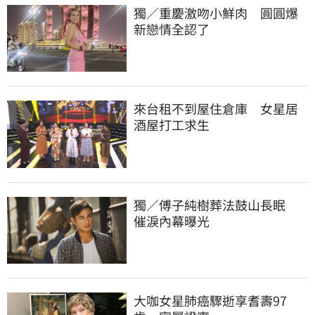
獨／重慶激吻小鮮肉　圓圓爆
新戀情全認了
來台租不到屋住倉庫　女星居
酒屋打工求生
獨／傅子純樹葬法鼓山長眠　
催淚內幕曝光
大咖女星肺癌驟逝享耆壽97