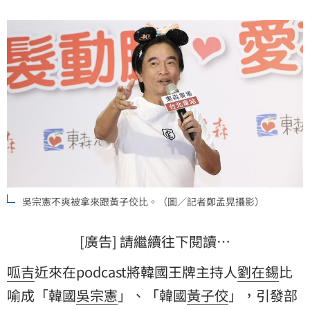
吳宗憲不爽被拿來跟黃子佼比。（圖／記者鄭孟晃攝影）
[廣告] 請繼續往下閱讀…
呱吉
近來在podcast將韓國王牌主持人
劉在錫
比
喻成「韓國
吳宗憲
」、「韓國
黃子佼
」，引發部