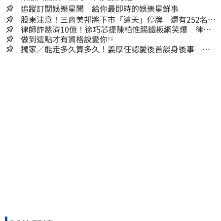
追蹤訂閱娛樂星聞 給你最即時的娛樂星鮮事
股東注意！三商美邦將下市「這天」停牌 還有252名千
張大戶
律師詐慈濟10億！徐巧芯提陳柏惟踢鐵板網笑爆 律師
再曬1照補刀
做到這點才有資格說愛你
PR
獨家／能走多久算多久！姜厚任認愛後首談身後事
「遺囑進度」曝光