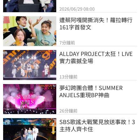
2026/06/29 08:00
遭蔡阿嘎開撕消失！蘿拉轉行
161字首發文
7分鐘前
ALLDAY PROJECT太狂！LIVE
實力震撼全場
13分鐘前
夢幻跨團合體！SUMMER 
ANJELS重現BP神曲
26分鐘前
SBS歌謠大戰驚見放送事故！3
主持人齊卡住