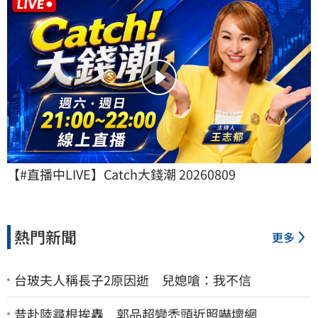
【#直播中LIVE】Catch大錢潮 20260809
熱門新聞
更多
台玻夫人稱長子2原因逝 兒媳嗆：我不信
昔赴陸尋根挨轟 郭品超變禿頭近照嚇壞網