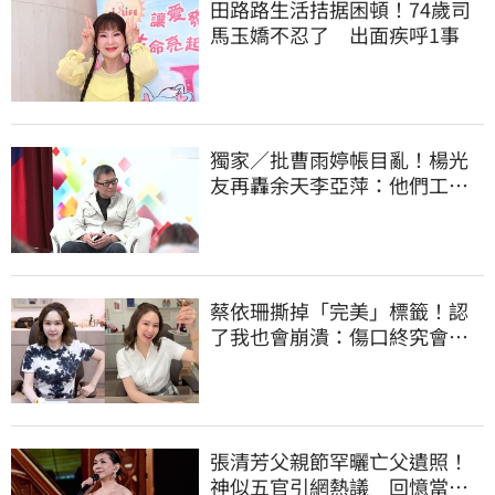
田路路生活拮据困頓！74歲司
馬玉嬌不忍了 出面疾呼1事
獨家／批曹雨婷帳目亂！楊光
友再轟余天李亞萍：他們工會
跟演藝圈沒關
蔡依珊撕掉「完美」標籤！認
了我也會崩潰：傷口終究會癒
合
張清芳父親節罕曬亡父遺照！
神似五官引網熱議 回憶當年