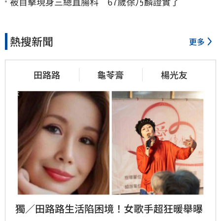
被目擊現身三總直腸科 67歲徐乃麟證實了
熱搜新聞
更多
田路路
龜苓膏
楊光友
獨／田路路生活陷困境！女歌手超狂暖舉曝