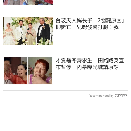
台玻夫人稱長子「2關鍵原因」
抑鬱亡 兒媳發聲打臉：我從
來不信⋯
才賣龜苓膏求生！田路路突宣
布暫停 內幕曝光喊請原諒
Recommended by