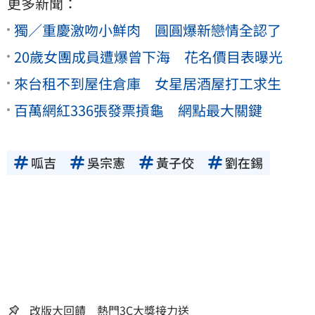
更多新聞：
獨／重慶激吻小鮮肉 圓圓爆新戀情全認了
20歲女團成員遭爆曾下海 花名價目表曝光
來台租不到屋住倉庫 女星居酒屋打工求生
百萬網紅336張發票摃龜 網點最大關鍵
呱吉
吳宗憲
黃子佼
劉在錫
改版大回饋 熱門3C大獎接力送