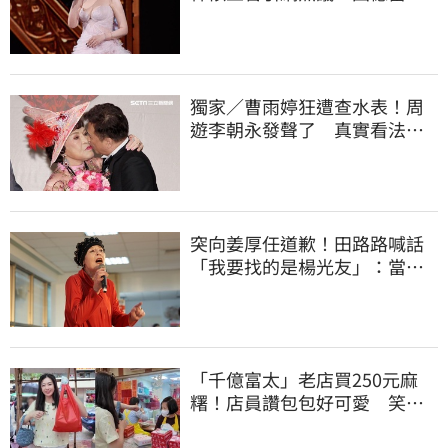
演出哭到不行
獨家／曹雨婷狂遭查水表！周
遊李朝永發聲了 真實看法曝
光
突向姜厚任道歉！田路路喊話
「我要找的是楊光友」：當時
太衝動
「千億富太」老店買250元麻
糬！店員讚包包好可愛 笑
回：我自己做的