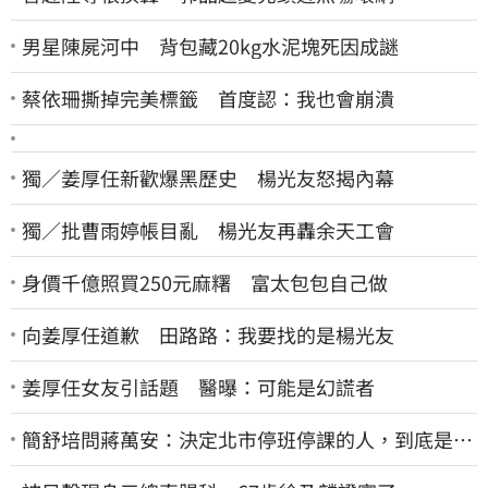
男星陳屍河中 背包藏20kg水泥塊死因成謎
蔡依珊撕掉完美標籤 首度認：我也會崩潰
獨／姜厚任新歡爆黑歷史 楊光友怒揭內幕
獨／批曹雨婷帳目亂 楊光友再轟余天工會
身價千億照買250元麻糬 富太包包自己做
向姜厚任道歉 田路路：我要找的是楊光友
姜厚任女友引話題 醫曝：可能是幻謊者
簡舒培問蔣萬安：決定北市停班停課的人，到底是台
北市長，還是氣象署？