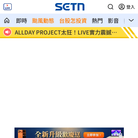
登入
即時
颱風動態
台股怎投資
熱門
影音
熱搜
荷莫
ALLDAY PROJECT太狂！LIVE實力震撼全
顧立雄
場
勞