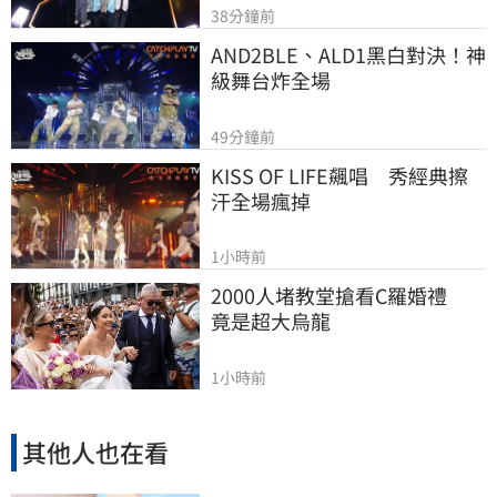
38分鐘前
AND2BLE、ALD1黑白對決！神
級舞台炸全場
49分鐘前
KISS OF LIFE飆唱　秀經典擦
汗全場瘋掉
1小時前
2000人堵教堂搶看C羅婚禮　
竟是超大烏龍
1小時前
其他人也在看