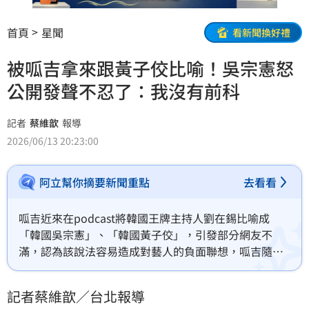
首頁
星聞
看新聞換好禮
被呱吉拿來跟黃子佼比喻！吳宗憲怒
公開發聲不忍了：我沒有前科
記者
蔡維歆
報導
2026/06/13 20:23:00
阿立幫你摘要新聞重點
去看看
呱吉近來在podcast將韓國王牌主持人劉在錫比喻成
「韓國吳宗憲」、「韓國黃子佼」，引發部分網友不
滿，認為該說法容易造成對藝人的負面聯想，呱吉隨後
也發文道歉，對此，「台灣吳宗憲」回應了。蔡維歆
記者蔡維歆／台北報導