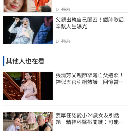
1小時前
父親出軌自己閨密！鐵肺歌后
辛酸人生曝光
1小時前
其他人也在看
張清芳父親節罕曬亡父遺照！
神似五官引網熱議 回憶當年
演出哭到不行
姜厚任認愛小24歲女友引話
題 精神科醫戳關鍵：可能是
幻謊者！