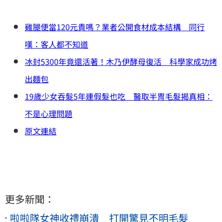
雞腿便當120元貴嗎？業者公開食材成本結構 同行
嘆：客人都不知道
冰封5300年竟還活著！木乃伊酵母復活 科學家成功烤
出麵包
19歲少女吞髮5年連假髮也吃 醫取半胃毛髮揭真相：
不是心理問題
原文連結
更多新聞：
啦啦隊女神收禮崩潰 打開驚見不明毛髮