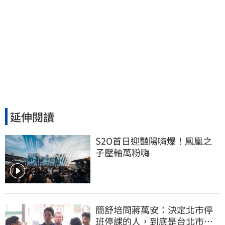
延伸閱讀
S2O首日迎豔陽嗨爆！鳳凰之
子壓軸萬粉嗨
簡舒培問蔣萬安：決定北市停
班停課的人，到底是台北市