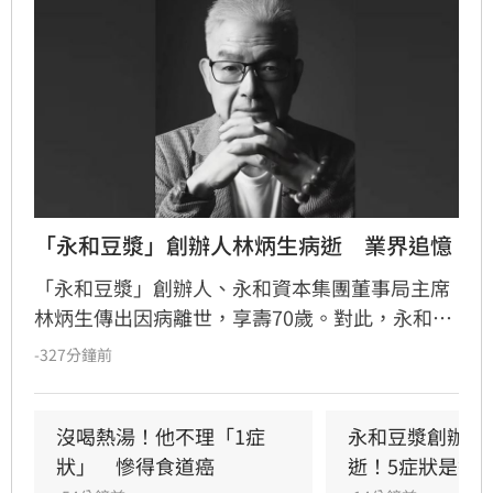
「永和豆漿」創辦人林炳生病逝　業界追憶
「永和豆漿」創辦人、永和資本集團董事局主席
林炳生傳出因病離世，享壽70歲。對此，永和資
本集團今（8）日發布訃告證實，林炳生昨（7）
-327分鐘前
日中午12時45分因食道癌在台北逝世。
沒喝熱湯！他不理「1症
永和豆漿創辦人
狀」　慘得食道癌
逝！5症狀是警