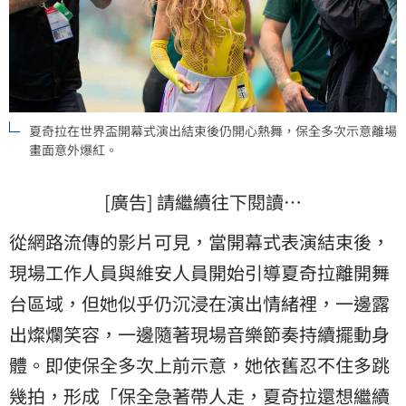
夏奇拉在世界盃開幕式演出結束後仍開心熱舞，保全多次示意離場
畫面意外爆紅。
[廣告] 請繼續往下閱讀…
從網路流傳的影片可見，當開幕式表演結束後，
現場工作人員與維安人員開始引導夏奇拉離開舞
台區域，但她似乎仍沉浸在演出情緒裡，一邊露
出燦爛笑容，一邊隨著現場音樂節奏持續擺動身
體。即使保全多次上前示意，她依舊忍不住多跳
幾拍，形成「保全急著帶人走，夏奇拉還想繼續