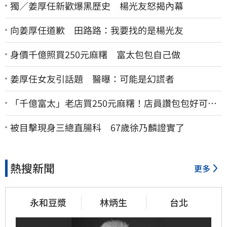
獨／姜厚任新歡爆黑歷史 楊光友怒揭內幕
向姜厚任道歉 田路路：我要找的是楊光友
身價千億照買250元麻糬 富太包包自己做
姜厚任女友引話題 醫曝：可能是幻謊者
「千億富太」老店買250元麻糬！店員讚包包好可
愛 笑回：我自己做的
被目擊現身三總直腸科 67歲徐乃麟證實了
熱搜新聞
更多
永和豆漿
林炳生
台北