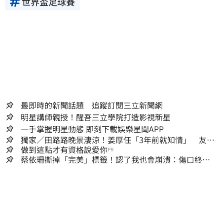
性。三立新聞網所提供的資訊內容，若其著作
世界盃足球賽
權不屬於三立集團所有，使用者未取得內容提
供者（著作權人）許可之前，亦不得擅自轉
貼、重製、變更、散布，否則概由使用者自負
全責。
最即時的新聞話題 追蹤訂閱三立新聞網
明星講師親授！醒吾三立學院打造影視新星
一手掌握明星動態 即刻下載娛樂星聞APP
獨家／田路路晚景淒涼！姜厚任「3年前就知情」 友人
私下援助內幕曝光
做到這點才有資格說愛你
PR
蔡依珊撕掉「完美」標籤！認了我也會崩潰：傷口終究
會癒合