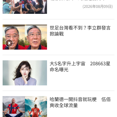
長，還是氣象署？
(2026年08月09日)
世足台灣看不到？李立群發言
掀論戰
大S名字升上宇宙　208663星
命名曝光
哈蘭德一開抖音就玩梗　伍佰
爽收全球流量