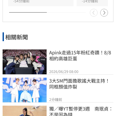
-54分鐘前
-14分鐘前
相關新聞
Apink走過15年粉紅奇蹟！8/8
相約高雄巨蛋
2026/06/29 08:00
3大SM門面擔歌謠大戰主持！
同框顏值炸裂
2分鐘前
獨／曝YT暫停更3週　南珉貞：
不是因為錢