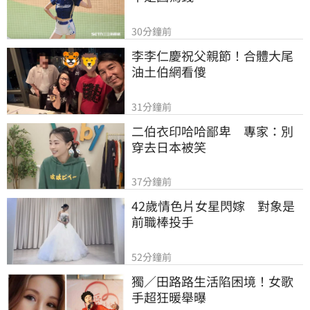
30分鐘前
李李仁慶祝父親節！合體大尾
油土伯網看傻
31分鐘前
二伯衣印哈哈鄙卑　專家：別
穿去日本被笑
37分鐘前
42歲情色片女星閃嫁　對象是
前職棒投手
52分鐘前
獨／田路路生活陷困境！女歌
手超狂暖舉曝