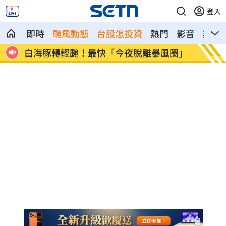
登入
即時
颱風動態
台股怎投資
熱門
影音
熱搜
圈」
獨／曝YT暫停更3週 南珉貞：不是因為
李李仁
錢
傻