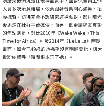
演結束後仍沉浸在現場氣氛中，面對保全與工作
人員多次示意離場，依舊跟著音樂開心熱舞、扭
腰擺臀，彷彿完全不想結束這場派對。影片曝光
後迅速在社群平台瘋傳，而另一個更讓網友震驚
的焦點則是，對比2010年《Waka Waka（This
Time for Africa）》及2014年《La La La》時期
畫面，如今已49歲的她幾乎沒有明顯變化，讓大
批粉絲驚呼「時間根本忘了她」。