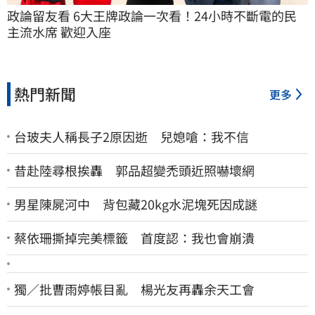
政論留友看 6大王牌政論一次看！24小時不斷電的民
主流水席 歡迎入座
熱門新聞
更多
台玻夫人稱長子2原因逝 兒媳嗆：我不信
昔赴陸尋根挨轟 郭品超變禿頭近照嚇壞網
男星陳屍河中 背包藏20kg水泥塊死因成謎
蔡依珊撕掉完美標籤 首度認：我也會崩潰
獨／批曹雨婷帳目亂 楊光友再轟余天工會