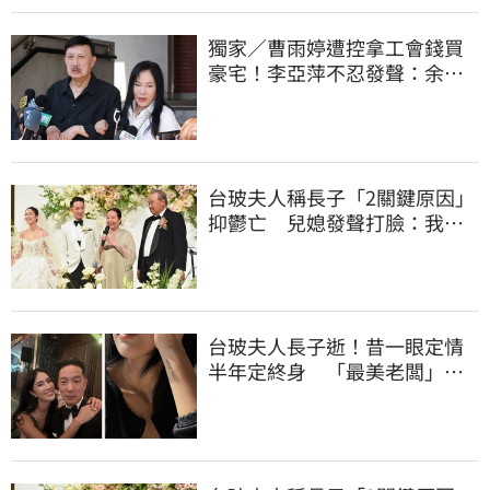
獨家／曹雨婷遭控拿工會錢買
豪宅！李亞萍不忍發聲：余天
管工會都貼錢
台玻夫人稱長子「2關鍵原因」
抑鬱亡 兒媳發聲打臉：我從
來不信⋯
台玻夫人長子逝！昔一眼定情
半年定終身 「最美老闆」手
腕刺青藏深意