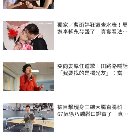
獨家／曹雨婷狂遭查水表！周
遊李朝永發聲了 真實看法曝
光
突向姜厚任道歉！田路路喊話
「我要找的是楊光友」：當時
太衝動
被目擊現身三總大腸直腸科！
67歲徐乃麟鬆口證實了 真實
體況曝光