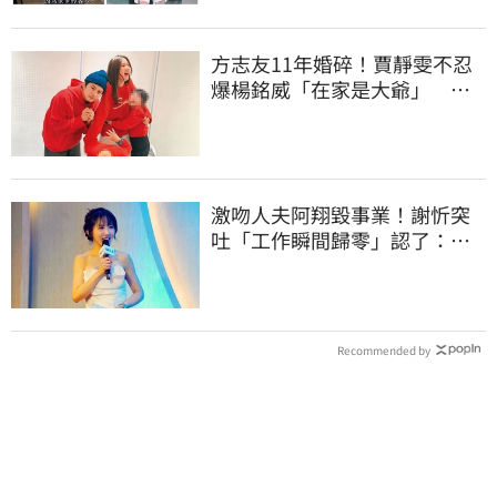
方志友11年婚碎！賈靜雯不忍
爆楊銘威「在家是大爺」 洩
夫妻私下互動
激吻人夫阿翔毀事業！謝忻突
吐「工作瞬間歸零」認了：咎
由自取
Recommended by