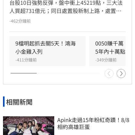
台股10日強勢反彈，盤中衝上45219點，三大法
人買超731億元；同日處置股新制上路，處置期
間原則縮至5天，多數個股約每2分鐘撮合一次，
-462分鐘前
專家提醒投資人掌握3大應對策略。（記者唐家
興）
9檔明起抓去關5天！鴻海
0050賺千萬！
小金雞入列
5年內十萬點
-411分鐘前
-349分鐘前
相關新聞
Apink走過15年粉紅奇蹟！8/8
相約高雄巨蛋