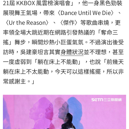
21屆 KKBOX 風雲榜演唱會」，他一身黑色勁裝
展現舞王氣場，帶來〈Dance Until We Die〉、
〈Ur the Reason〉、〈傑作〉等歌曲串燒，更
率領全場大跳近期在網路引發熱議的「奪命三
搖」舞步，瞬間炒熱小巨蛋氣氛。不過演出後受
訪時，吳建豪坦言其實
身體
狀況
並不理想，甚至
一度虛弱到「躺在床上不能動」，也說「前幾天
躺在床上不太能動，今天可以這樣搖擺，所以非
常感謝主。」