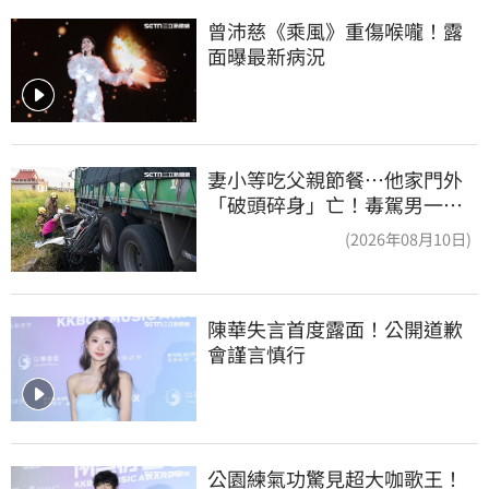
曾沛慈《乘風》重傷喉嚨！露
面曝最新病況
妻小等吃父親節餐⋯他家門外
「破頭碎身」亡！毒駕男一路
向南撞死人收押
(2026年08月10日)
陳華失言首度露面！公開道歉
會謹言慎行
公園練氣功驚見超大咖歌王！