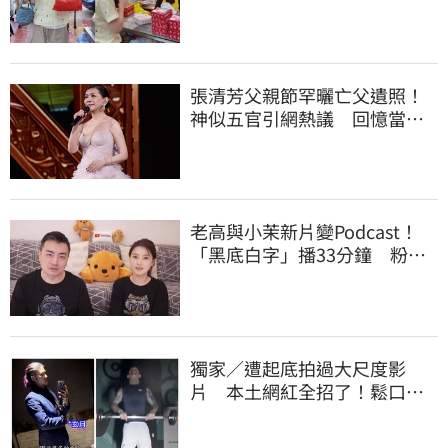
回：我自己做的
張清芳父親節罕曬亡父遺照！
神似五官引網熱議 回憶當年
演出哭到不行
老高與小茉新片變Podcast！
「黑底白字」播33分鐘 粉絲
瘋猜原因
獨家／遭起底拍過大尺度影
片 本土網紅全招了！鬆口下
海原因