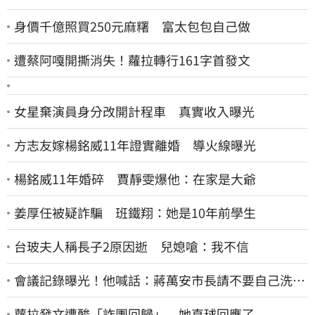
身價千億照買250元麻糬 富太包包自己做
遭蔡阿嘎開撕消失！蘿拉轉行161字首發文
女星棄演員身分改開計程車 真實收入曝光
方志友嫁楊銘威11年證實離婚 導火線曝光
楊銘威11年婚碎 賈靜雯爆他：在家是大爺
姜厚任被疑詐騙 班鐵翔：她是10年前學生
台玻夫人稱長子2原因逝 兒媳嗆：我不信
會議記錄曝光！他喊話：蔣萬安市長請不要自己洗自
己的記憶好嗎？
蘿拉發文遭酸「詐團回歸」 她直球回應了