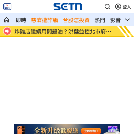
登入
即時
慈濟遭詐騙
台股怎投資
熱門
影音
熱
府蓋
老農50萬現金埋田裡！1年後挖出欲哭無
高市長
淚
則