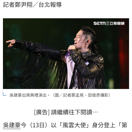
記者鄭尹翔／台北報導
在床上不太能動，今天可以這樣搖擺，所以非常感謝
主。」
吳建豪出席典禮演出。（圖／記者鄭孟晃、田俊彥攝影）
[廣告] 請繼續往下閱讀…
吳建豪
今（13日）以「風雲大使」身分登上「第