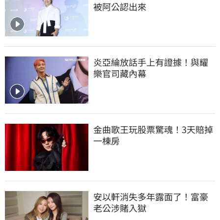
被阿公認出來
炎亞綸放話手上有證據！與耀
樂官司藏內幕
金曲歌王玩股票驚魂！3天賠掉
一棟房
安以軒消失多年露面了！富豪
老公涉賭入獄