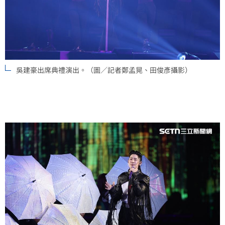
吳建豪出席典禮演出。（圖／記者鄭孟晃、田俊彥攝影）