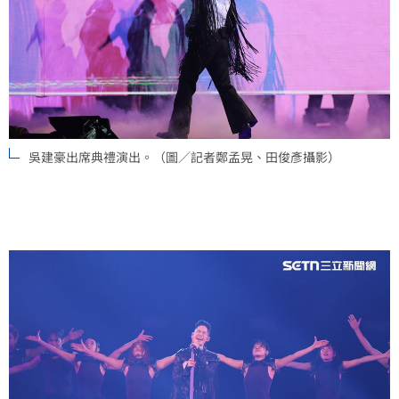
吳建豪出席典禮演出。（圖／記者鄭孟晃、田俊彥攝影）