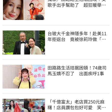
歌手出手幫助了 超狂暖舉曝
光
台玻大千金神隱多年！赴美11
年拒返台 竟被徐莉玲做「這
件事」打動回家
田路路生活拮据困頓！74歲司
馬玉嬌不忍了 出面疾呼1事
「千億富太」老店買250元麻
糬！店員讚包包好可愛 笑