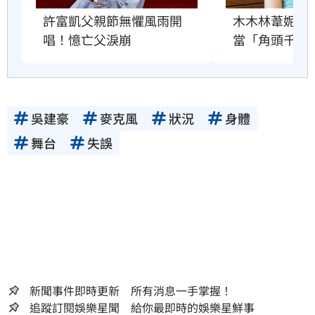
許富凱父親節無懼風雨開
木木林葦妮2
唱！憶亡父淚崩
當「角頭千金
吳建豪
麥克風
狀況
身體
舞台
失誤
新聞事件即時更新 所有消息一手掌握！
追蹤訂閱娛樂星聞 給你最即時的娛樂星鮮事