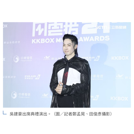
吳建豪出席典禮演出。（圖／記者鄭孟晃、田俊彥攝影）