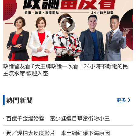
政論留友看 6大王牌政論一次看！24小時不斷電的民
主流水席 歡迎入座
熱門新聞
更多
百億千金爆婚變 富少尪遭目擊當街吻小三
獨／爆拍大尺度影片 本土網紅曝下海原因