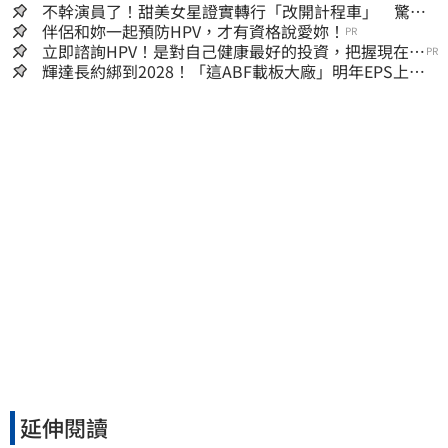
不幹演員了！甜美女星證實轉行「改開計程車」 驚人
收入全說了
伴侶和妳一起預防HPV，才有資格說愛妳！
PR
立即諮詢HPV！是對自己健康最好的投資，把握現在不
PR
嫌晚！
輝達長約綁到2028！「這ABF載板大廠」明年EPS上看
22元 目標價至1000元
延伸閱讀