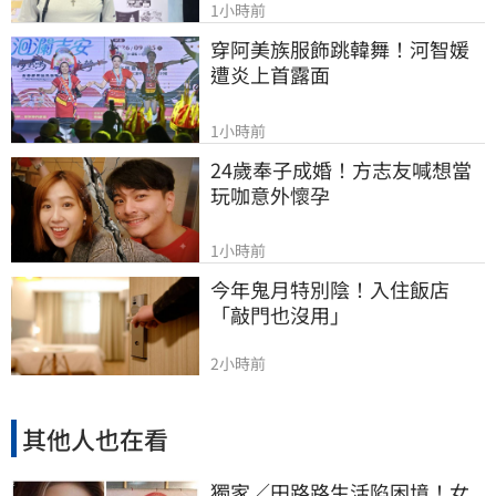
1小時前
穿阿美族服飾跳韓舞！河智媛
遭炎上首露面
1小時前
24歲奉子成婚！方志友喊想當
玩咖意外懷孕
1小時前
今年鬼月特別陰！入住飯店
「敲門也沒用」
2小時前
其他人也在看
獨家／田路路生活陷困境！女