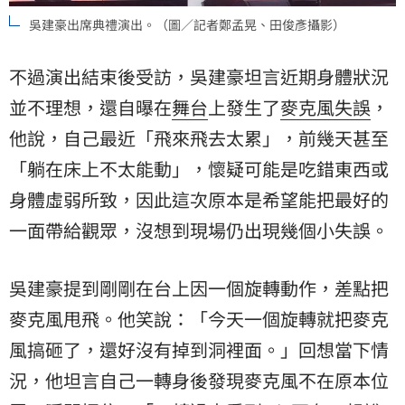
吳建豪出席典禮演出。（圖／記者鄭孟晃、田俊彥攝影）
不過演出結束後受訪，吳建豪坦言近期身體狀況
並不理想，還自曝在
舞台
上發生了
麥克風
失誤
，
他說，自己最近「飛來飛去太累」，前幾天甚至
「躺在床上不太能動」，懷疑可能是吃錯東西或
身體虛弱所致，因此這次原本是希望能把最好的
一面帶給觀眾，沒想到現場仍出現幾個小失誤。
吳建豪提到剛剛在台上因一個旋轉動作，差點把
麥克風甩飛。他笑說：「今天一個旋轉就把麥克
風搞砸了，還好沒有掉到洞裡面。」回想當下情
況，他坦言自己一轉身後發現麥克風不在原本位