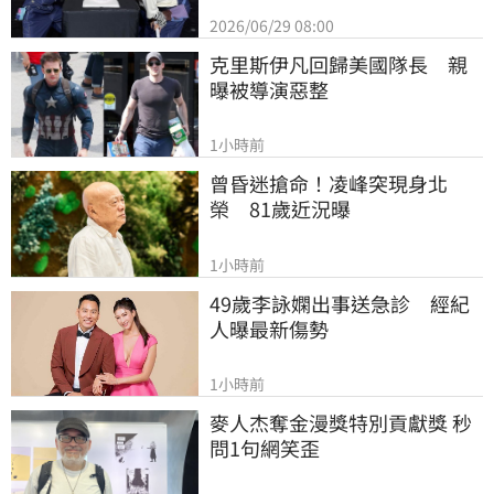
2026/06/29 08:00
克里斯伊凡回歸美國隊長　親
曝被導演惡整
1小時前
曾昏迷搶命！凌峰突現身北
榮　81歲近況曝
1小時前
49歲李詠嫻出事送急診　經紀
人曝最新傷勢
1小時前
麥人杰奪金漫獎特別貢獻獎 秒
問1句網笑歪