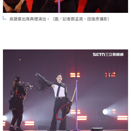
吳建豪出席典禮演出。（圖／記者鄭孟晃、田俊彥攝影）