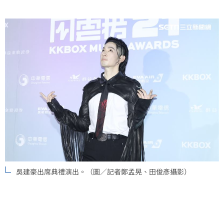
吳建豪出席典禮演出。（圖／記者鄭孟晃、田俊彥攝影）