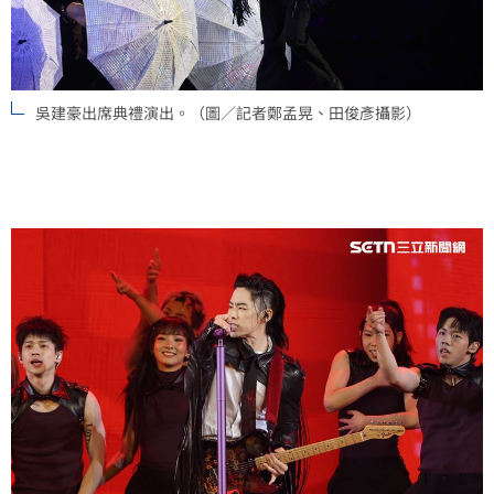
吳建豪出席典禮演出。（圖／記者鄭孟晃、田俊彥攝影）