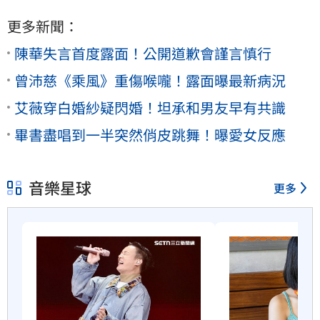
更多新聞：
陳華失言首度露面！公開道歉會謹言慎行
曾沛慈《乘風》重傷喉嚨！露面曝最新病況
艾薇穿白婚紗疑閃婚！坦承和男友早有共識
畢書盡唱到一半突然俏皮跳舞！曝愛女反應
音樂星球
更多