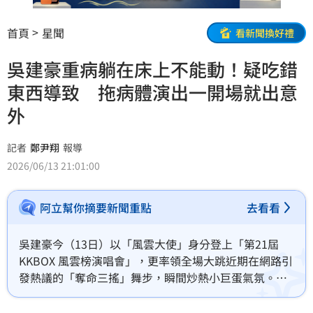
首頁
星聞
看新聞換好禮
吳建豪重病躺在床上不能動！疑吃錯
東西導致 拖病體演出一開場就出意
外
記者
鄭尹翔
報導
2026/06/13 21:01:00
阿立幫你摘要新聞重點
去看看
吳建豪今（13日）以「風雲大使」身分登上「第21屆 
KKBOX 風雲榜演唱會」，更率領全場大跳近期在網路引
發熱議的「奪命三搖」舞步，瞬間炒熱小巨蛋氣氛。不
過演出後受訪時，吳建豪坦言其實身體狀況並不理想，
甚至一度虛弱到「躺在床上不能動」，也說「前幾天躺