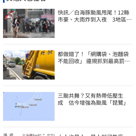
快訊／白海豚颱風甩尾！12縣
市豪、大雨炸到入夜 3地區有
大豪雨
都做錯了！「網購袋、泡麵袋
不能回收」 違規抓到最高罰
6000元
三颱共舞？又有熱帶低壓生
成 估今增強為颱風「琵鷺」