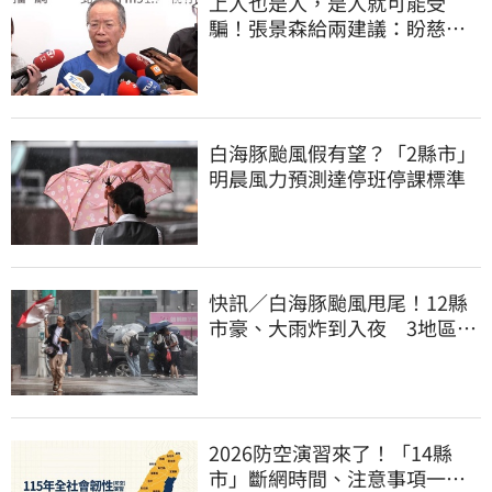
上人也是人，是人就可能受
騙！張景森給兩建議：盼慈濟
展開「自淨」
白海豚颱風假有望？「2縣市」
明晨風力預測達停班停課標準
快訊／白海豚颱風甩尾！12縣
市豪、大雨炸到入夜 3地區有
大豪雨
2026防空演習來了！「14縣
市」斷網時間、注意事項一次