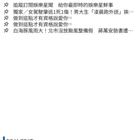
追蹤訂閱娛樂星聞 給你最即時的娛樂星鮮事
獨家／女駕駛肇逃1死1傷！男大生「凌晨跑外送」挨
撞 媽淚：家快瓦解
做到這點才有資格說愛你
PR
做到這點才有資格說愛你
PR
白海豚風雨大！北市沒放颱風整備假 蔣萬安臉書遭網
友灌爆：標準在哪？