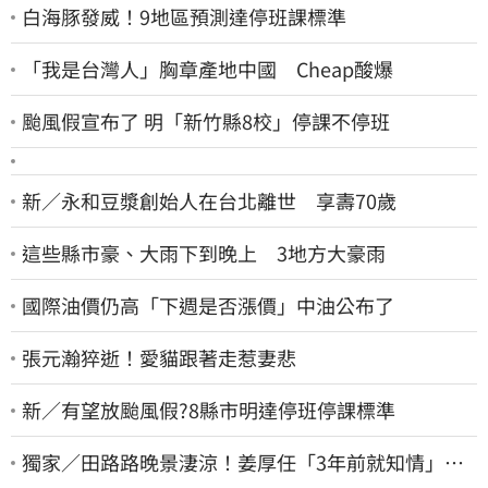
白海豚發威！9地區預測達停班課標準
「我是台灣人」胸章產地中國 Cheap酸爆
颱風假宣布了 明「新竹縣8校」停課不停班
新／永和豆漿創始人在台北離世 享壽70歲
這些縣市豪、大雨下到晚上 3地方大豪雨
國際油價仍高「下週是否漲價」中油公布了
張元瀚猝逝！愛貓跟著走惹妻悲
新／有望放颱風假?8縣市明達停班停課標準
獨家／田路路晚景淒涼！姜厚任「3年前就知情」
友人私下援助內幕曝光