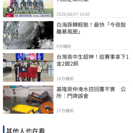
2026/08/07 10:00
白海豚轉輕颱！最快「今夜脫
離暴風圈」
9分鐘前
台灣高中生超神！這賽事拿下1
金2銀2銅
18分鐘前
基隆房仲淹水控回覆不實　公
所：門牌誤會
27分鐘前
其他人也在看