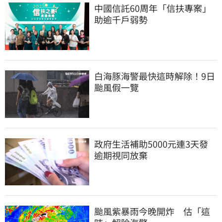
中國信託60周年「信扶專案」
助逾千戶弱勢
白海豚海警最快這時解除！9日
颱風假一覽
政府生活補助5000元連3天發 
逾期視同放棄
颱風紫暴雨今晚開炸　估「這