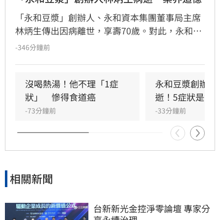
「永和豆漿」創辦人、永和資本集團董事局主席
林炳生傳出因病離世，享壽70歲。對此，永和資
本集團今（8）日發布訃告證實，林炳生昨（7）
-346分鐘前
日中午12時45分因食道癌在台北逝世。
沒喝熱湯！他不理「1症
永和豆漿創辦人
狀」　慘得食道癌
逝！5症狀是警
-73分鐘前
-33分鐘前
相關新聞
台新新光金控淨零論壇 專家分
享永續治理