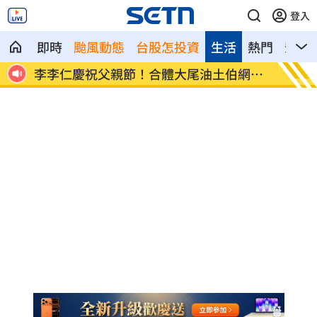
登入
即時
颱風動態
台股怎投資
生活
熱門
影音
網看
小孩不願繫安全帶！全機乘客慘滯留一晚
傳與女
了