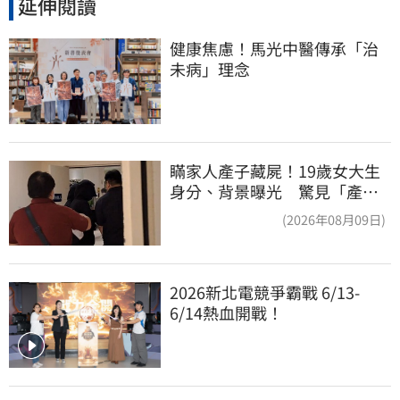
延伸閱讀
健康焦慮！馬光中醫傳承「治
未病」理念
瞞家人產子藏屍！19歲女大生
身分、背景曝光 驚見「產檢
紀錄全空白」
(2026年08月09日)
2026新北電競爭霸戰 6/13-
6/14熱血開戰！