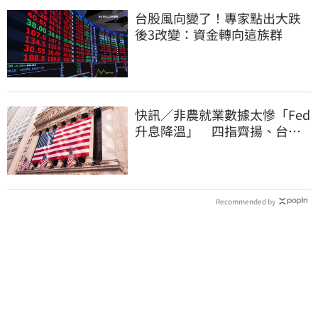
台股風向變了！專家點出大跌
後3改變：資金轉向這族群
快訊／非農就業數據太慘「Fed
升息降溫」 四指齊揚、台指
期飆破500點
Recommended by