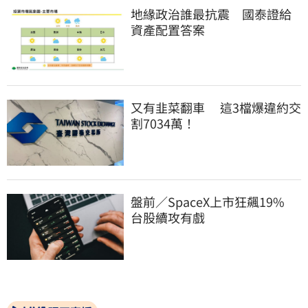
地緣政治誰最抗震　國泰證給
資產配置答案
又有韭菜翻車　 這3檔爆違約交
割7034萬！
盤前／SpaceX上市狂飆19%　
台股續攻有戲