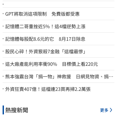
GPT將取消這項限制 免費版都受惠
記憶體二哥重挫近5%！這4檔逆勢上漲
記憶體每股配8.6元的它 8月17日除息
股民心碎！外資狠殺7金融「這檔最慘」
這大廠產能利用率衝90% 目標價上看220元
熊本強震台灣「捐一物」神救援 日網見物資、捐款
喊：給台灣統治算了
外資狂賣407億！這檔連23買再掃2.2萬張
熱搜新聞
更多