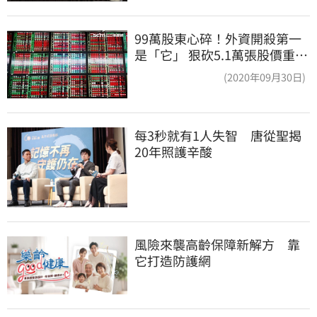
99萬股東心碎！外資開殺第一
是「它」 狠砍5.1萬張股價重挫
近5%
(2020年09月30日)
每3秒就有1人失智　唐從聖揭
20年照護辛酸
風險來襲高齡保障新解方　靠
它打造防護網