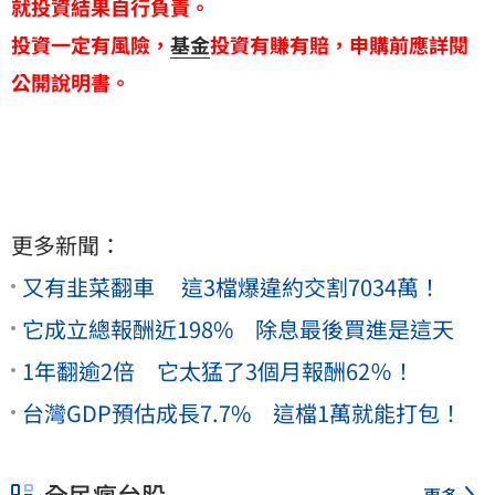
就投資結果自行負責。
投資一定有風險，
基金
投資有賺有賠，申購前應詳閱
公開說明書。
更多新聞：
又有韭菜翻車 這3檔爆違約交割7034萬！
它成立總報酬近198% 除息最後買進是這天
1年翻逾2倍 它太猛了3個月報酬62％！
台灣GDP預估成長7.7% 這檔1萬就能打包！
全民瘋台股
更多