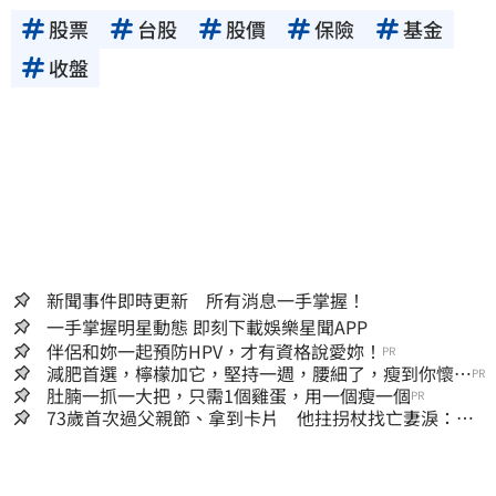
股票
台股
股價
保險
基金
收盤
新聞事件即時更新 所有消息一手掌握！
一手掌握明星動態 即刻下載娛樂星聞APP
伴侶和妳一起預防HPV，才有資格說愛妳！
PR
減肥首選，檸檬加它，堅持一週，腰細了，瘦到你懷疑
PR
人生
肚腩一抓一大把，只需1個雞蛋，用一個瘦一個
PR
73歲首次過父親節、拿到卡片 他拄拐杖找亡妻淚：今
天好多人來幫我慶祝