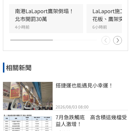
頭部紅腫送醫後意識清楚。受此影響，業者宣布
3樓部分櫃位暫停營業，其餘區域則維持正常運
南港LaLaport鷹架倒塌！
LaLaport施
作，目前相關單位正積極介入調查，以確保商場
北市開罰30萬
花板、鷹架突掉
消費安全。
4小時前
6小時前
相關新聞
搭捷運也能遇見小幸運！
2026/08/03 08:00
7月急跌觸底　高含積這幾檔受
益人激增！