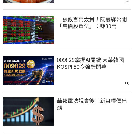
PR
一張數百萬太貴！阮慕驊公開
「高價股買法」：賺30萬
009829掌握AI關鍵 大華韓國
KOSPI 50今強勢開募
PR
華邦電法說會後 新目標價出
爐