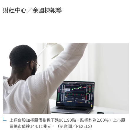
幅以電子通路類指數下跌8.42%為最大，未含金融類指
財經中心／余國棟報導
數下跌944.33點，跌幅約為2.32%，未含電子類指數上
漲18.17點，漲幅約為0.08%，未含金融電子類指數下跌
198.23點，跌幅約為1.32%。
上週台股加權股價指數下跌901.90點，跌幅約為2.00%，上市股
票總市值達144.11兆元。（示意圖／PEXELS）