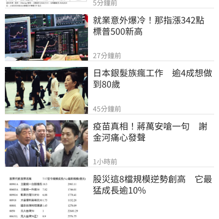
5分鐘前
就業意外爆冷！那指漲342點　
標普500新高
27分鐘前
日本銀髮族瘋工作　逾4成想做
到80歲
45分鐘前
疫苗真相！蔣萬安嗆一句　謝
金河痛心發聲
1小時前
股災這8檔規模逆勢創高　它最
猛成長逾10%