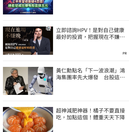
每股盈餘五元
立即諮詢HPV！是對自己健康
最好的投資，把握現在不嫌
晚！
PR
黃仁勳點名「下一波浪潮」鴻
海集團率先大爆發 台股這族
群全面噴出
超神減肥神器！橘子不要直接
吃，加點這個！體重天天下降