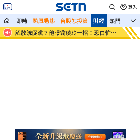
登入
即時
颱風動態
台股怎投資
財經
熱門
影音
歲
解散統促黨？他曝翁曉玲一招：恐白忙一
疫苗真
場
聲