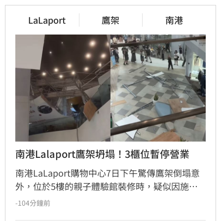
LaLaport
鷹架
南港
南港Lalaport鷹架坍塌！3櫃位暫停營業
南港LaLaport購物中心7日下午驚傳鷹架倒塌意
外，位於5樓的親子體驗館裝修時，疑似因施工
未固定妥當，導致鷹架與天花板崩落，現場粉塵
-104分鐘前
瀰漫引發顧客驚慌。一名65歲婦人不幸遭砸傷，