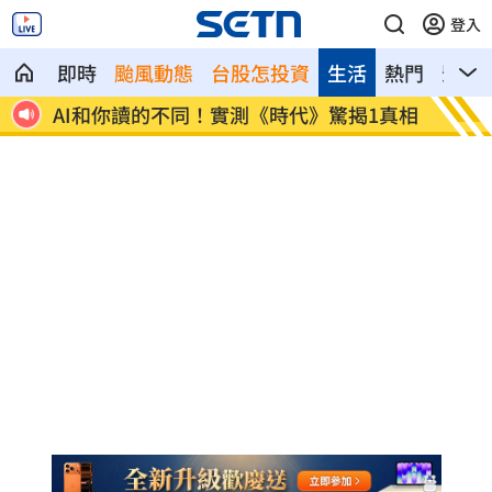
登入
即時
颱風動態
台股怎投資
生活
熱門
影音
.12
AI和你讀的不同！實測《時代》驚揭1真相
這大廠