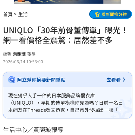
首頁
生活
看新聞換好禮
UNIQLO「30年前骨董傳單」曝光！
網一看價格全震驚：居然差不多
編輯
黃韻璇
報導
2026/06/14 10:53:00
阿立幫你摘要新聞重點
去看看
現在幾乎人手一件的日本服飾品牌優衣庫
（UNIQLO），早期的傳單模樣你見過嗎？日前一名日
本網友在Threads發文透露，自己意外發掘出一張「骨
董級」的UNIQLO宣傳傳單。原PO推估這張傳單至少有
30年以上的歷史，充滿時代感的畫風與設計，立刻掀起
生活中心／黃韻璇報導
廣大網友的回憶殺。