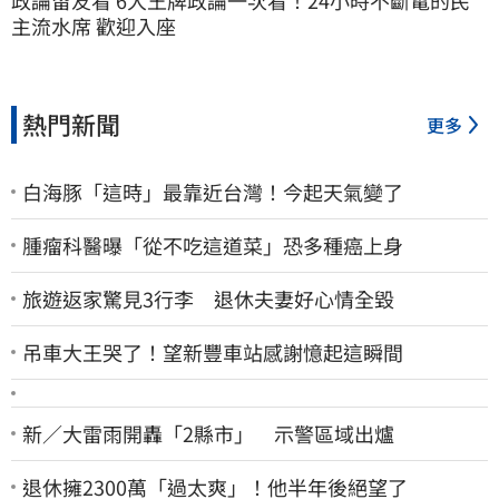
主流水席 歡迎入座
熱門新聞
更多
白海豚「這時」最靠近台灣！今起天氣變了
腫瘤科醫曝「從不吃這道菜」恐多種癌上身
旅遊返家驚見3行李 退休夫妻好心情全毀
吊車大王哭了！望新豐車站感謝憶起這瞬間
新／大雷雨開轟「2縣市」 示警區域出爐
退休擁2300萬「過太爽」！他半年後絕望了