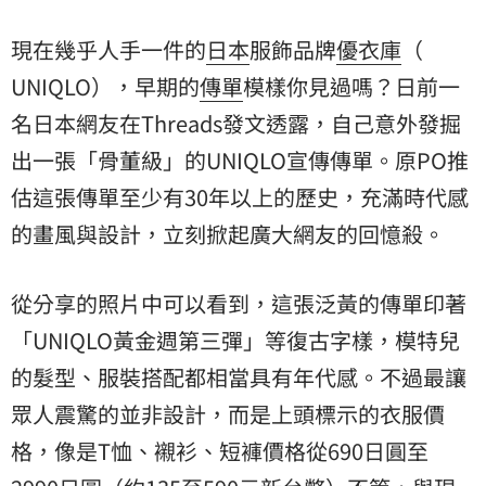
現在幾乎人手一件的
日本
服飾品牌
優衣庫
（
UNIQLO
），早期的
傳單
模樣你見過嗎？日前一
名日本網友在Threads發文透露，自己意外發掘
出一張「骨董級」的UNIQLO宣傳傳單。原PO推
估這張傳單至少有30年以上的歷史，充滿時代感
的畫風與設計，立刻掀起廣大網友的回憶殺。
從分享的照片中可以看到，這張泛黃的傳單印著
「UNIQLO黃金週第三彈」等復古字樣，模特兒
的髮型、服裝搭配都相當具有年代感。不過最讓
眾人震驚的並非設計，而是上頭標示的衣服
價
格
，像是T恤、襯衫、短褲價格從690日圓至