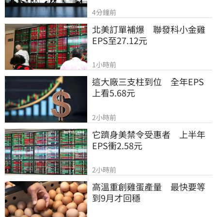
4分鐘前
北美訂單補爆　聯發科小金雞
EPS至27.12元
1小時前
這大廠三支柱到位　全年EPS
上看5.68元
2小時前
它躋身美禁令受惠者　上半年
EPS衝2.58元
2小時前
高溫重創雞蛋產量　最快要等
到9月才回穩