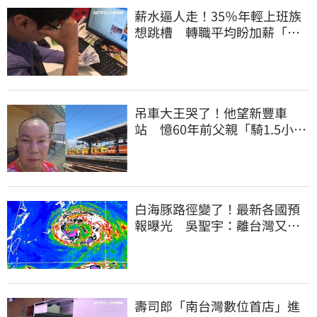
薪水逼人走！35％年輕上班族
想跳槽 轉職平均盼加薪「破
萬元」
吊車大王哭了！他望新豐車
站 憶60年前父親「騎1.5小時
單車載他圓夢」
白海豚路徑變了！最新各國預
報曝光 吳聖宇：離台灣又更
近一點
壽司郎「南台灣數位首店」進