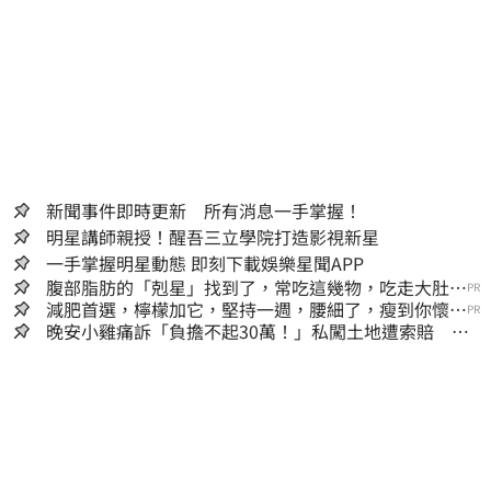
新聞事件即時更新 所有消息一手掌握！
明星講師親授！醒吾三立學院打造影視新星
一手掌握明星動態 即刻下載娛樂星聞APP
腹部脂肪的「剋星」找到了，常吃這幾物，吃走大肚
PR
囊，瘦出小蠻腰
減肥首選，檸檬加它，堅持一週，腰細了，瘦到你懷疑
PR
人生
晚安小雞痛訴「負擔不起30萬！」私闖土地遭索賠 崩
潰：不接受漫天要價