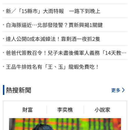
新／「15縣市」大雨特報 一路下到晚上
白海豚逼近…北部發陸警？賈新興揭1關鍵
達人公開0成本滅蟑法！靠剩酒一夜抓2隻
爸爸代簽教召令！兒子未盡後備軍人義務「14天教召
不去」換3個月刑期
王品牛排姓名有「王、玉」龍蝦免費吃！
熱搜新聞
更多
財富
李奕樵
小說家