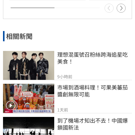
男解析行為財務學與資產配置策略，協助投資人
在市場震盪中穩健獲利。活動名額有限，歡迎投
資人報名參加，掌握長期致富心法。
相關新聞
理想混蛋號召粉絲跨海追星吃
美食！
9小時前
市場到酒場料理！可果美蕃茄
醬創無限可能
1天前
到了機場才知出不去！中國爆
鎖國新法