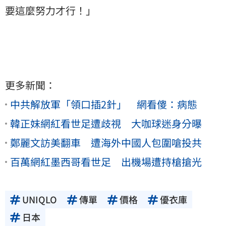
要這麼努力才行！」
更多新聞：
中共解放軍「領口插2針」 網看傻：病態
韓正妹網紅看世足遭歧視 大咖球迷身分曝
鄭麗文訪美翻車 遭海外中國人包圍嗆投共
百萬網紅墨西哥看世足 出機場遭持槍搶光
UNIQLO
傳單
價格
優衣庫
日本