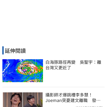
延伸閱讀
白海豚路徑再變　吳聖宇：離
台灣又更近了
攝影師才爆跳槽李多慧！
Joeman突憂建文離職 發聲
「其實我很清楚」