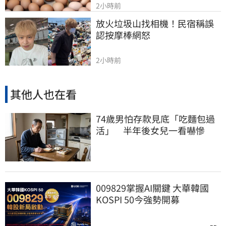
2小時前
放火垃圾山找相機！民宿稱誤
認按摩棒網怒
2小時前
其他人也在看
74歲男怕存款見底「吃麵包過
活」 半年後女兒一看嚇慘
009829掌握AI關鍵 大華韓國
KOSPI 50今強勢開募