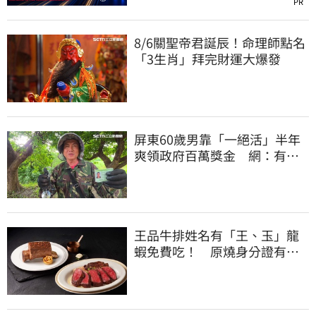
PR
8/6關聖帝君誕辰！命理師點名
「3生肖」拜完財運大爆發
屏東60歲男靠「一絕活」半年
爽領政府百萬獎金 網：有人
要組隊賺錢嗎？
王品牛排姓名有「王、玉」龍
蝦免費吃！ 原燒身分證有
「8」招待海鮮