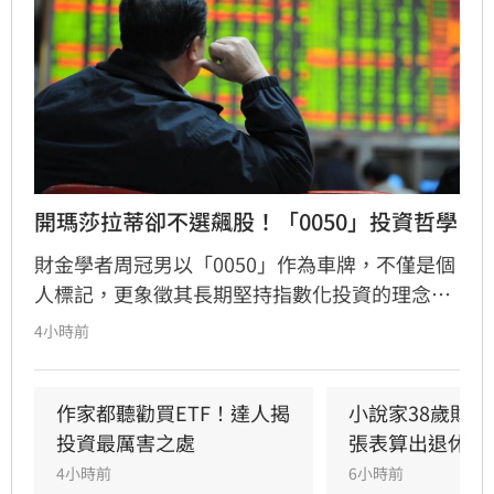
開瑪莎拉蒂卻不選飆股！「0050」投資哲學
財金學者周冠男以「0050」作為車牌，不僅是個
人標記，更象徵其長期堅持指數化投資的理念。
他透過學術研究與親身實踐發現，頻繁選股難以
4小時前
長期戰勝市場，唯有透過低成本、長時間持有大
盤，才能穩定累積財富。周冠男強調，投資的核
心不在於預測行情，而是相信市場並與之共同成
作家都聽勸買ETF！達人揭
小說家38歲財富
長。為推廣此理念，三立財經iNEWS將於8月15
投資最厲害之處
張表算出退休金
日舉辦「不再選股必勝術」投資論壇，邀請周冠
4小時前
6小時前