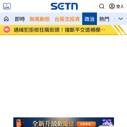
登入
即時
颱風動態
台股怎投資
政治
熱門
影音
離婚
通緝犯拒檢狂飆街頭！撞斷平交道柵欄逃
誰在回
亡
光