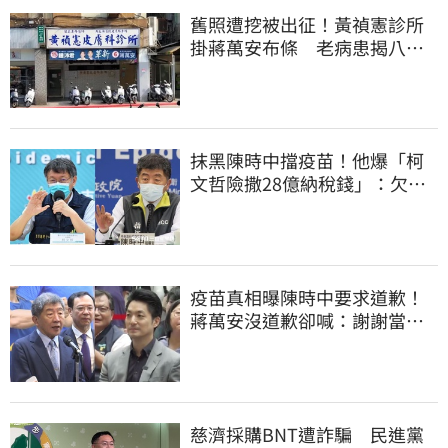
舊照遭挖被出征！黃禎憲診所
掛蔣萬安布條 老病患揭八仙
塵爆暖舉聲援
抹黑陳時中擋疫苗！他爆「柯
文哲險撒28億納稅錢」：欠台
灣人一個道歉
疫苗真相曝陳時中要求道歉！
蔣萬安沒道歉卻喊：謝謝當時
的「他們」
慈濟採購BNT遭詐騙 民進黨