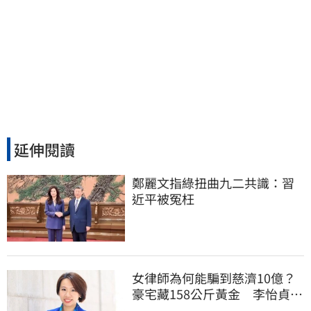
延伸閱讀
鄭麗文指綠扭曲九二共識：習
近平被冤枉
女律師為何能騙到慈濟10億？
豪宅藏158公斤黃金 李怡貞驚
曝背後身分