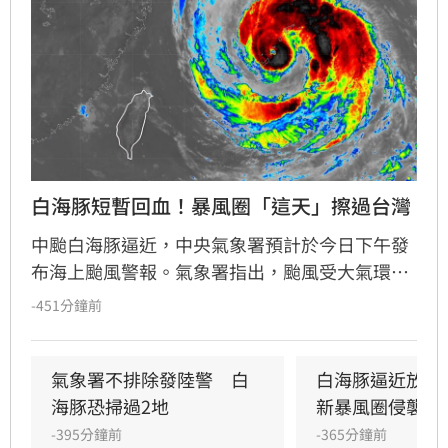
白海豚短暫回血！暴風圈「這天」擦過台灣
中颱白海豚逼近，中央氣象署預計於今日下午發
布海上颱風警報。氣象署指出，颱風受大氣環境
影響持續偏西移動，週末將是距離台灣最近的時
-451分鐘前
刻，不排除暴風圈掃過北部沿海及馬祖，甚至有
發布陸上警報機率。氣象專家提醒，台中以北山
區需嚴防豪雨，東北部及中南部亦有局部大雨與
氣象署不排除發陸警　白
白海豚逼近放颱
陣雨風險。週六晚間至週日是影響最劇烈期間，
海豚恐掃過2地
新暴風圈侵襲率
民眾務必留意最新氣象資訊，並做好防颱準備，
-395分鐘前
-365分鐘前