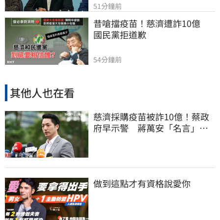
51分鐘前
昔嗆擋疫苗！慈濟遭詐10億　
國民黨拒道歉
54分鐘前
其他人也在看
慈濟採購疫苗被詐10億！蔡政
府早示警 蔣萬安「名言」翻
車被酸爆
做到這點才有資格說愛你