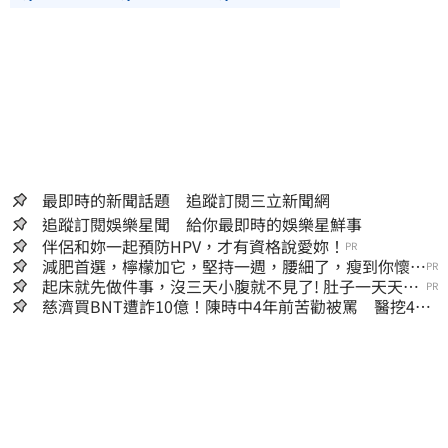
最即時的新聞話題 追蹤訂閱三立新聞網
追蹤訂閱娛樂星聞 給你最即時的娛樂星鮮事
伴侶和妳一起預防HPV，才有資格說愛妳！
PR
減肥首選，檸檬加它，堅持一週，腰細了，瘦到你懷疑
PR
人生
起床就先做件事，沒三天小腹就不見了! 肚子一天天變
PR
小！
慈濟買BNT遭詐10億！陳時中4年前苦勸被罵 醫挖4年
前貼文：藍白全翻車