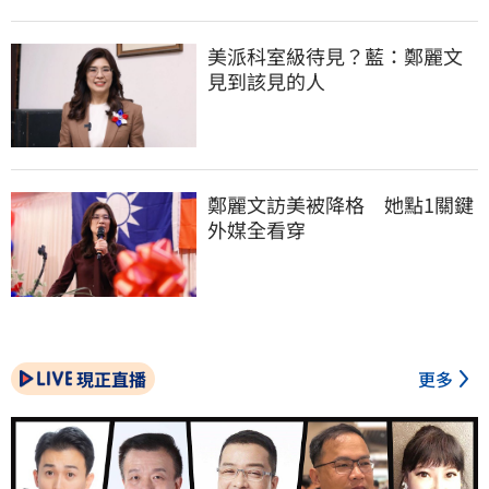
美派科室級待見？藍：鄭麗文
見到該見的人
鄭麗文訪美被降格　她點1關鍵
外媒全看穿
現正直播
更多