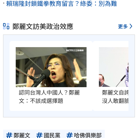
賴瑞隆封鎖鐵拳教育留言？綠委：別為難
鄭麗文訪美政治效應
更多
鄭麗文自誇很
認同台灣人中國人？鄭麗
沒人敢翻臉原
文：不該成選擇題
鄭麗文
國民黨
哈佛俱樂部