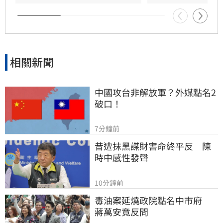
特別是馬祖地區與北部沿海民眾應加強戒備。
相關新聞
中國攻台非解放軍？外媒點名2
破口！
7分鐘前
昔遭抹黑謀財害命終平反　陳
時中感性發聲
10分鐘前
毒油案延燒政院點名中市府　
蔣萬安竟反問