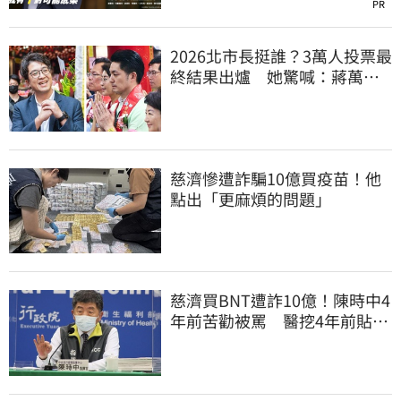
PR
2026北市長挺誰？3萬人投票最
終結果出爐 她驚喊：蔣萬安
真該緊張了
慈濟慘遭詐騙10億買疫苗！他
點出「更麻煩的問題」
慈濟買BNT遭詐10億！陳時中4
年前苦勸被罵 醫挖4年前貼
文：藍白全翻車