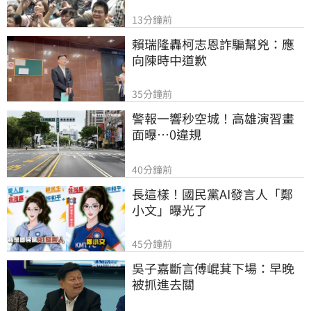
13分鐘前
賴瑞隆轟柯志恩詐騙幫兇：應
向陳時中道歉
35分鐘前
警報一響秒空城！高雄演習畫
面曝…0違規
40分鐘前
長這樣！國民黨AI發言人「鄭
小文」曝光了
45分鐘前
吳子嘉斷言傅崐萁下場：早晚
被抓進去關