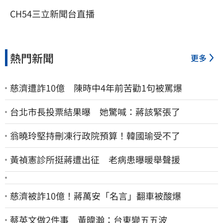
CH54三立新聞台直播
熱門新聞
更多
慈濟遭詐10億 陳時中4年前苦勸1句被罵爆
台北市長投票結果曝 她驚喊：蔣該緊張了
翁曉玲堅持刪凍行政院預算！韓國瑜受不了
黃禎憲診所挺蔣遭出征 老病患曝暖舉聲援
慈濟被詐10億！蔣萬安「名言」翻車被酸爆
蔡英文做2件事 黃暐瀚：台東變五五波