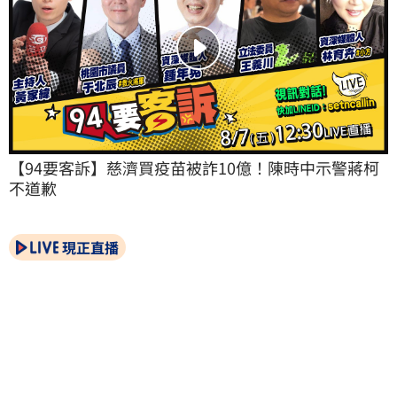
【94要客訴】慈濟買疫苗被詐10億！陳時中示警蔣柯
不道歉
現正直播