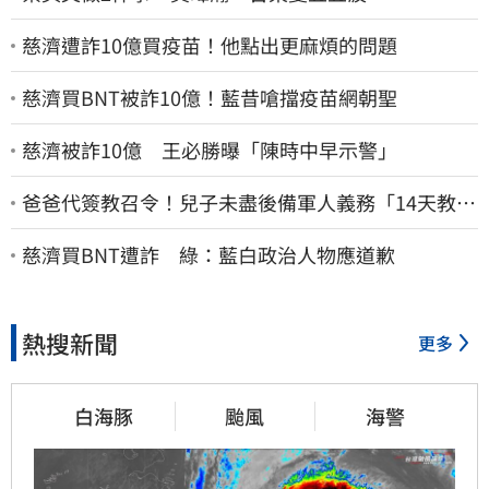
慈濟遭詐10億買疫苗！他點出更麻煩的問題
慈濟買BNT被詐10億！藍昔嗆擋疫苗網朝聖
慈濟被詐10億 王必勝曝「陳時中早示警」
爸爸代簽教召令！兒子未盡後備軍人義務「14天教召
不去」換3個月刑期
慈濟買BNT遭詐 綠：藍白政治人物應道歉
熱搜新聞
更多
白海豚
颱風
海警