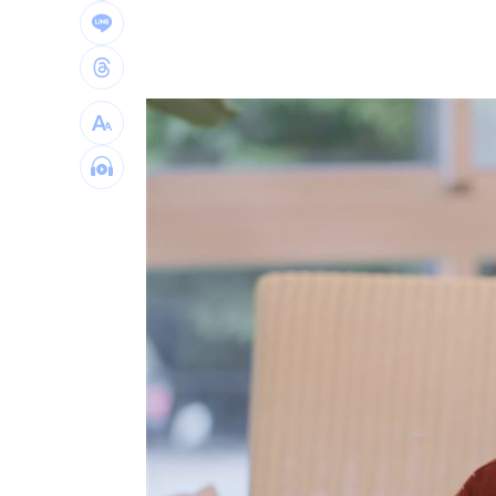
中國藉颱風交管台海船舶 ！陸委會回擊
白海豚甩雨彈！週末炸大雨區域曝光
11:
獨／姜厚任新歡爆黑歷史 楊光友怒揭
56歲男星突宣布再婚 神秘圈外妻子已
台灣彩券開獎直播中
20:31
LIVE三立+24小時直播
15:27
三立iNEWS新聞台線上直播
18:00
AI時代！威力馬導入智慧營運系統提升
商場戰國來臨 台中「頂奢大道」逐漸
台彩父親節推新刮刮樂千萬頭獎超「爸