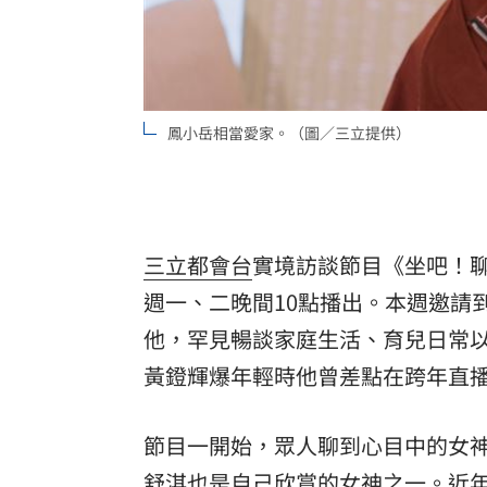
「拍片人的多重宇宙」職涯論壇9/12登
8國球員齊聚高雄 Formosa 7s掀足球
鳳小岳相當愛家。（圖／三立提供）
理想混蛋號召粉絲跨海追星吃美食！
18:
三立都會台
實境訪談節目《坐吧！
週一、二晚間10點播出。本週邀請
他，罕見暢談家庭生活、育兒日常
黃鐙輝爆年輕時他曾差點在跨年直
節目一開始，眾人聊到心目中的女
舒淇
也是自己欣賞的女神之一。近