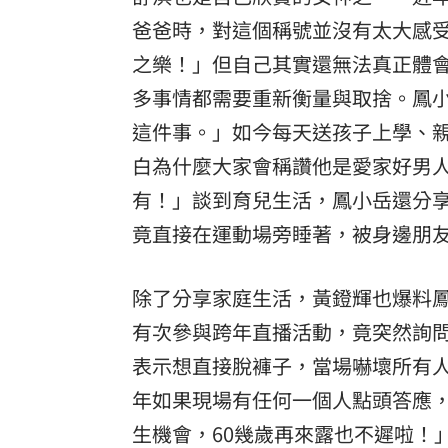
爸爸時，對這個稱號並沒有太大感
之樂！」但自己其實還無法真正體
多事情都需要重新衡量與取捨。鳳
這件事。」如今每天送孩子上學、
白為什麼大家會稱讚他是愛家好男
有！」談到育兒生活，鳳小岳還分
竟直接在運動場旁睡著，被身邊朋
除了分享家庭生活，黃鐙輝也爆料鳳
有次參與跨年直播活動，竟突然詢
表示想直接脫褲子，當場嚇壞所有
年如果現場有任何一個人點頭答應
生機會，60幾歲再來露也不遲啦！