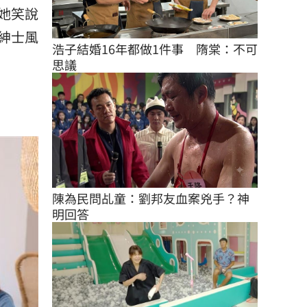
她笑說
紳士風
浩子結婚16年都做1件事　隋棠：不可
思議
陳為民問乩童：劉邦友血案兇手？神
明回答