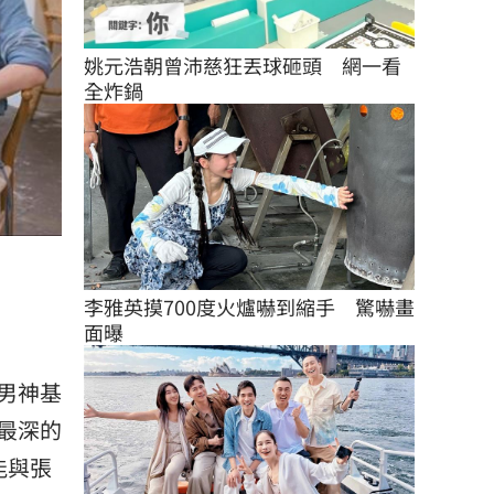
姚元浩朝曾沛慈狂丟球砸頭　網一看
全炸鍋
李雅英摸700度火爐嚇到縮手　驚嚇畫
面曝
男神
基
最深的
能與
張