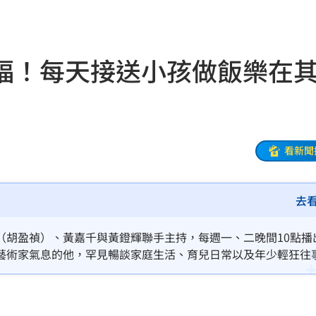
傷害
12:03
告白
12:00
福！每天接送小孩做飯樂在
了
11:59
正妹
11:59
聲了
11:57
看新聞
11:56
去
後盾
11:54
:49
（胡盈禎）、黃嘉千與黃鐙輝聯手主持，每週一、二晚間10點播
藝術家氣息的他，罕見暢談家庭生活、育兒日常以及年少輕狂往
況
11:48
輕時他曾差點在跨年直播中脫褲子，讓主持群聽完全笑翻。
往事
11:47