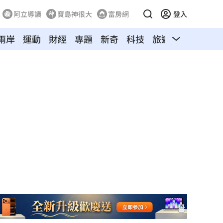
阿立導讀
寶島神很大
富房網
登入
兩岸
運動
財經
專題
新奇
科技
旅遊
汽車
寵物