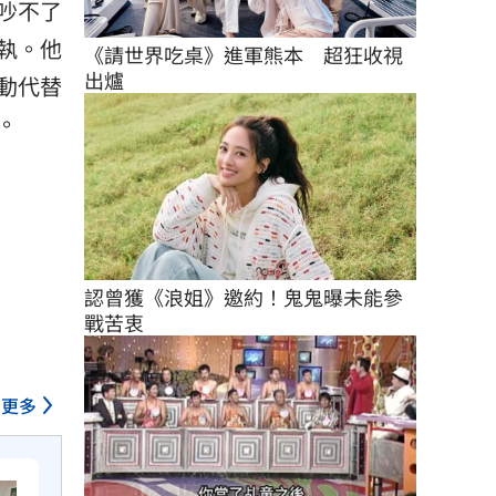
吵不了
執。他
《請世界吃桌》進軍熊本　超狂收視
出爐
動代替
。
認曾獲《浪姐》邀約！鬼鬼曝未能參
戰苦衷
更多