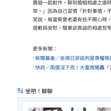
震嶽
一起創作。聊到婚姻相處之道
架。」因為自己習慣「針對事情，
笑說，每當察覺老婆有些不開心時
道歉與安慰。簡單卻真誠的相處哲
更多新聞：
新聞幕後／坐視日菲談判是喪權辱
快訊／雨還沒下完！大雷雨開轟「
坐吧！聊聊