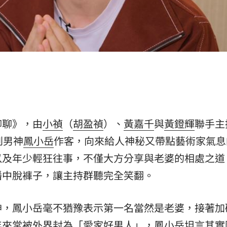
場！
10:30
熱潮
10:00
15
聊聊》，由
小禎
（
胡盈禎
）、
黃嘉千
與
黃鐙輝
聯手主
到男神
鳳小岳
作客，向來給人神秘又帶點藝術家氣息
以及年少輕狂往事，不僅大方分享與老婆的相處之道
播中脫褲子，讓主持群聽完全笑翻。
神，鳳小岳毫不猶豫表示第一名當然是老婆，接著加
年來常被外界封為「愛家好男人」，鳳小岳坦言其實