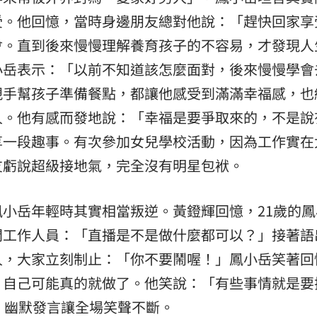
受。他回憶，當時身邊朋友總對他說：「趕快回家享
會。直到後來慢慢理解養育孩子的不容易，才發現人
小岳表示：「以前不知道該怎麼面對，後來慢慢學會
親手幫孩子準備餐點，都讓他感受到滿滿幸福感，也
人。他有感而發地說：「幸福是要爭取來的，不是說
享一段趣事。有次參加女兒學校活動，因為工作實在
友虧說超級接地氣，完全沒有明星包袱。
小岳年輕時其實相當叛逆。黃鐙輝回憶，21歲的鳳
問工作人員：「直播是不是做什麼都可以？」接著語
人，大家立刻制止：「你不要鬧喔！」鳳小岳笑著回
，自己可能真的就做了。他笑說：「有些事情就是要
」幽默發言讓全場笑聲不斷。