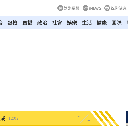
娛樂星聞
iNEWS
祝你健康
音
熱搜
直播
政治
社會
娛樂
生活
健康
國際
囂
12:20
怒嗆
12:20
唱
12:17
離世
12:10
收押
12:07
生成
12:03