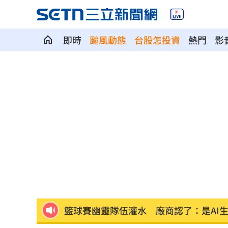
即時
颱風動態
台股怎投資
熱門
影
前進深藍鐵票區！沈伯洋掃街遇女子叫
孫安佐轉發舊片喊中二病 遭前經紀人
《東!帶我走》卡司曝光！大咖台東接力
瑪丹娜背後推手 69歲大咖製作人家中
不滿被碎念 尪抓狂揮金屬拐杖殺妻遭
籃球賽幽靈隊伍灌水 廠商認了：是AI