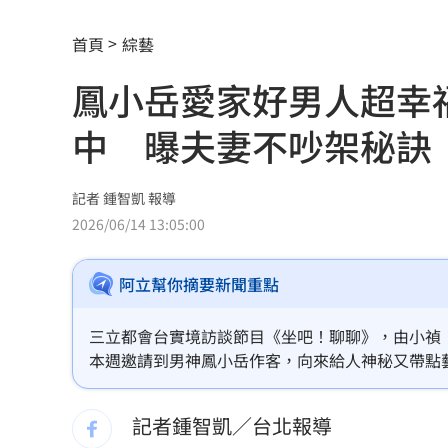
掐頸列車長互毆！75歲翁頭破血流怒告
首頁
綜藝
謝金燕凌晨淚憶豬哥亮！一句話藏深情
鳳小岳愛家好男人超幸
遭謝金河轟「顛倒黑白」 蔣萬安回應
中 曝夫妻不吵架秘訣
撞臉大咖韓星！《陽光》導演簽下台大
台大3碩1博疑學歷造假 姜厚任女友發
記者 鍾智凱 報導
2026/06/14 13:05:00
發新冠藥拉票！郭再添陸妻二審下場慘
阿立幫你摘要新聞重點
父親節提政見禮包 蘇巧慧：要做最強
楊千霈一人扛2女兒出國！突崩潰大哭
11
三立都會台實境訪談節目《坐吧！聊聊》，由小禎
本週邀請到男神鳳小岳作客，向來給人神秘又帶點
王凱生前暴瘦！經紀人曝「這裡」出狀
不僅大方分享與老婆的相處之道，更被黃鐙輝爆年
記者鍾智凱／台北報導
見放火翻垃圾找相機 黃豪平憶16年前