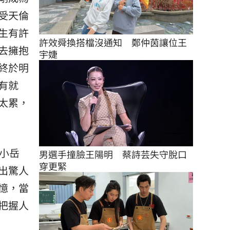
受天倫
生有許
許效舜換搭檔沒通知　鄭仲茵讓位王
去擁抱
宇婕
終於明
有就
太累，
小岳
男選手撞臉王陽明　蔡詩芸失守脫口
穿更緊
出驚人
憶，當
把握人