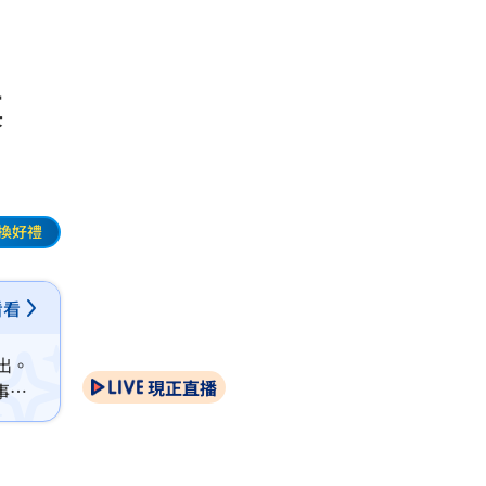
其
換好禮
看看
出。
現正直播
事，