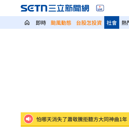
即時
颱風動態
台股怎投資
社會
熱
台灣富婆也曾花重金 和當紅男神木桶
中美制裁戰川習會恐生變？北京還有大
重電股／東元簽下這合約 利多曝光
15:
白海豚颱風逼近！2縣市恐明午後發陸警
LaLaport施工意外 天花板崩、鷹架突
怕哪天消失了蕭敬騰拒聽方大同神曲1年