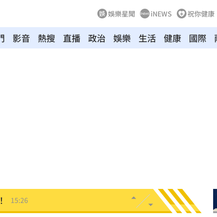
娛樂星聞
iNEWS
祝你健康
門
影音
熱搜
直播
政治
娛樂
生活
健康
國際
共浴
15:29
招
15:29
28
15:27
掉落
15:26
！
15:26