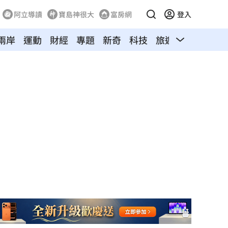
阿立導讀
寶島神很大
富房網
登入
兩岸
運動
財經
專題
新奇
科技
旅遊
汽車
寵物