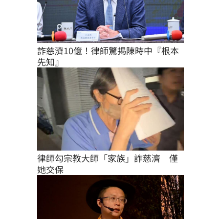
詐慈濟10億！律師驚揭陳時中『根本
先知』
律師勾宗教大師「家族」詐慈濟　僅
她交保