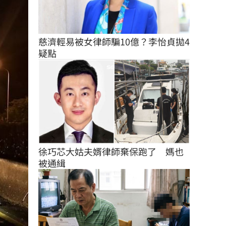
慈濟輕易被女律師騙10億？李怡貞拋4
疑點
徐巧芯大姑夫婿律師棄保跑了　媽也
被通緝