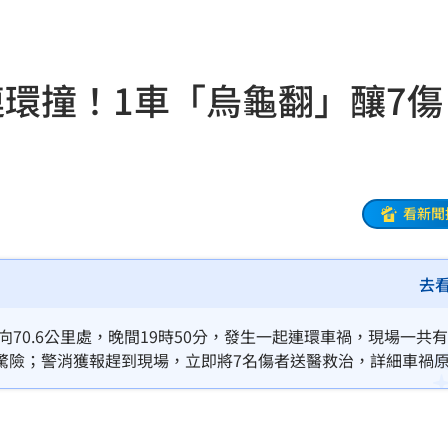
15:24
場等
15:23
連環撞！1車「烏龜翻」釀7
因曝
15:23
快看
15:22
事
15:21
看新聞
惡言
15:16
去
相
15:16
嘉賓
15:16
70.6公里處，晚間19時50分，發生一起連環車禍，現場一共有
驚險；警消獲報趕到現場，立即將7名傷者送醫救治，詳細車禍
元
15:14
去
15:14