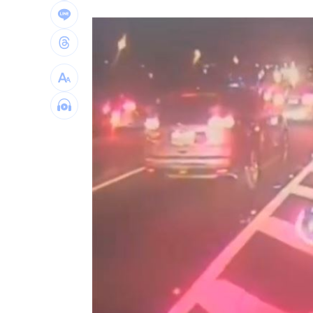
新／被動元件股的他！下午5點開重訊
15
兆基案檢調6路搜索！約談前董座2高層
告別洋基工程 領航猿宣佈陳昱瑞重披
藤嶌果步寫真遭AI魔改 出版社怒告！
1
台灣彩券開獎直播中
20:31
LIVE三立+24小時直播
15:27
三立iNEWS新聞台線上直播
18:00
台彩父親節推新刮刮樂千萬頭獎超「爸
商場戰國來臨 台中「頂奢大道」逐漸
「拍片人的多重宇宙」職涯論壇9/12登