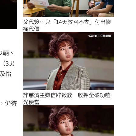
父代簽…兒「14天教召不去」付出慘
痛代價
2輛、
（3男
及怡
詐慈濟主嫌信辟穀教　收押全破功嗑
光便當
，仍待