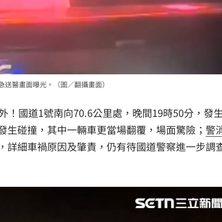
熱潮
10:00
15
緊急送醫畫面曝光。（圖／翻攝畫面）
外！國道1號南向70.6公里處，晚間19時50分，發
車發生碰撞，其中一輛車更當場翻覆，場面驚險；
警
治，詳細車禍原因及肇責，仍有待國道警察進一步調