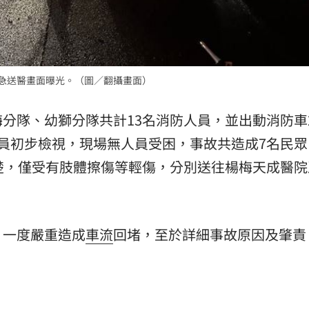
緊急送醫畫面曝光。（圖／翻攝畫面）
分隊、幼獅分隊共計13名消防人員，並出動消防車
員初步檢視，現場無人員受困，事故共造成7名民眾
楚，僅受有肢體擦傷等輕傷，分別送往楊梅天成醫院
，一度嚴重造成
車流
回堵，至於詳細事故原因及肇責