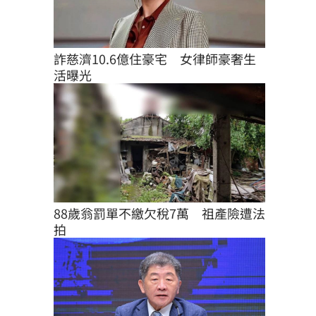
詐慈濟10.6億住豪宅　女律師豪奢生
活曝光
88歲翁罰單不繳欠稅7萬　祖產險遭法
拍