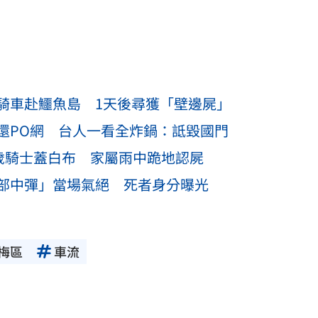
騎車赴鱷魚島 1天後尋獲「壁邊屍」
還PO網 台人一看全炸鍋：詆毀國門
1歲騎士蓋白布 家屬雨中跪地認屍
部中彈」當場氣絕 死者身分曝光
梅區
車流