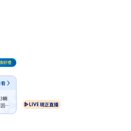
傷
換好禮
看看
3輛
現正直播
原因及