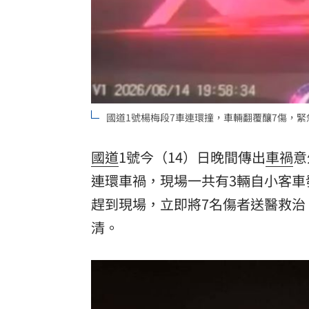
8國球員齊聚高雄 Formosa 7s掀足球
理想混蛋號召粉絲跨海追星吃美食！
18:
國道1號楊梅段7車連環撞，車輛翻覆釀7傷，
國道
1號今（14）日晚間傳出
車禍
意
連環車禍，現場一共有3輛自小客
趕到現場，立即將7名傷者送醫救
清。