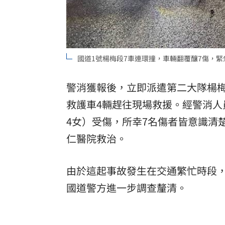
國道1號楊梅段7車連環撞，車輛翻覆釀7傷，
警消獲報後，立即派遣第二大隊楊梅
救護車4輛趕往現場救援。經警消人
4女）受傷，所幸7名傷者皆意識清
仁醫院救治。
由於這起事故發生在交通繁忙時段
國道警方進一步調查釐清。