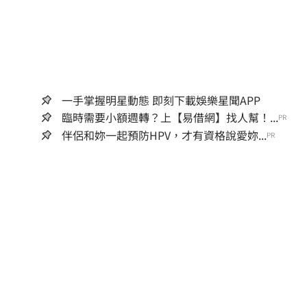
一手掌握明星動態 即刻下載娛樂星聞APP
臨時需要小額週轉？上【易借網】找人幫！...
PR
伴侶和妳一起預防HPV，才有資格說愛妳...
PR