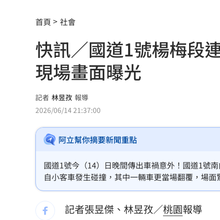
新作破3千萬觀看 知名網紅揭血淚內幕
首頁
社會
北市府無預警稽查夏莉絲 負責人竟在
快訊／國道1號楊梅段
買疫苗被騙10.6億！慈濟多年未報案原
現場畫面曝光
雙十衝離島！機票「這天」開搶 攻略
父提前退休母賣戒指！高希均證明這1件
記者
林昱孜
報導
2026/06/14 21:37:00
吳沛憶：面對中傷造謠 陳時中都不出
阿立幫你摘要新聞重點
台玻夫人喪子首發聲 曝2因素揭離世真
統一獅邀日本女星松川星 到場當開球
國道1號今（14）日晚間傳出車禍意外！國道1號南向
自小客車發生碰撞，其中一輛車更當場翻覆，場面
橘貓「阿咪」失蹤138日！飼主懸賞20萬
肇責，仍有待國道警察進一步調查釐清。
記者張昱傑、林昱孜／
桃園
報導
停車格內卡電線桿 駕駛抱怨：停不進