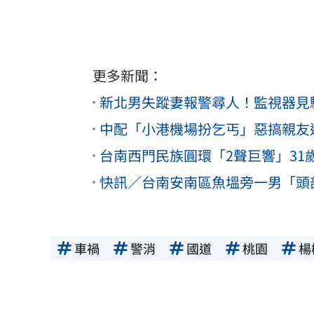
更多新聞：
新北男失蹤妻報警尋人！監視器見
中配「小港機場扮乞丐」惡搞親友
台南西門民族圓環「2聲巨響」3
快訊／台南安南區魚塭旁一男「頭
車禍
警消
國道
桃園
楊