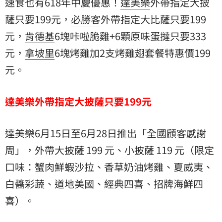
速食也有618年中慶優惠！
達美樂
外帶指定大披
薩只要199元，
必勝客
外帶指定大比薩只要199
元，
肯德基
6塊咔啦脆雞+6顆原味蛋撻只要333
元，
拿坡里
6塊烤雞加2支烤雞翅套餐特惠價199
元。
達美樂外帶指定大披薩只要199元
達美樂6月15日至6月28日推出「全國顧客感謝
周」，外帶大披薩 199 元、小披薩 119 元（限定
口味：蟹肉鮮蝦沙拉、香草奶油烤雞、夏威夷、
白醬彩蔬、道地美國、經典四喜、招牌海鮮四
喜）。