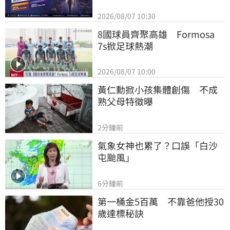
2026/08/07 10:30
8國球員齊聚高雄　Formosa 
7s掀足球熱潮
2026/08/07 10:00
黃仁勳掀小孩集體創傷　不成
熟父母特徵曝
2分鐘前
氣象女神也累了？口誤「白沙
屯颱風」
6分鐘前
第一桶金5百萬　不靠爸他授30
歲達標秘訣