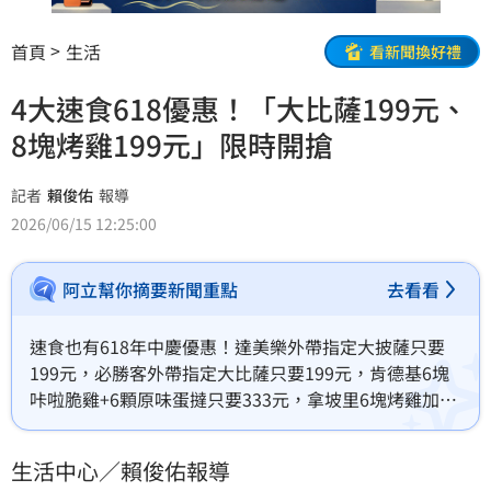
首頁
生活
看新聞換好禮
4大速食618優惠！「大比薩199元、
8塊烤雞199元」限時開搶
記者
賴俊佑
報導
2026/06/15 12:25:00
阿立幫你摘要新聞重點
去看看
速食也有618年中慶優惠！達美樂外帶指定大披薩只要
199元，必勝客外帶指定大比薩只要199元，肯德基6塊
咔啦脆雞+6顆原味蛋撻只要333元，拿坡里6塊烤雞加2
支烤雞翅套餐特惠價199元。（賴俊佑）
生活中心／賴俊佑報導