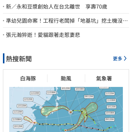
新／永和豆漿創始人在台北離世 享壽70歲
準幼兒園命案！工程行老闆掉「地基坑」挖土機沒看
到…下土石活埋他
張元瀚猝逝！愛貓跟著走惹妻悲
熱搜新聞
更多
白海豚
颱風
氣象署