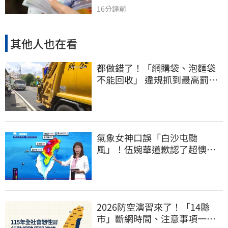
16分鐘前
其他人也在看
都做錯了！「網購袋、泡麵袋
不能回收」 違規抓到最高罰
6000元
氣象女神口誤「白沙屯颱
風」！伍婉華道歉認了超懊
惱 全網打氣：更親切
2026防空演習來了！「14縣
市」斷網時間、注意事項一次