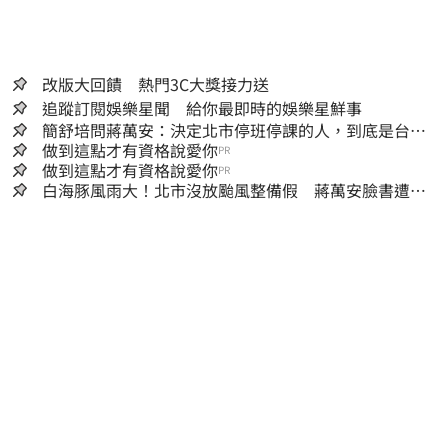
改版大回饋 熱門3C大獎接力送
追蹤訂閱娛樂星聞 給你最即時的娛樂星鮮事
簡舒培問蔣萬安：決定北市停班停課的人，到底是台北
市長，還是氣象署？
做到這點才有資格說愛你
PR
做到這點才有資格說愛你
PR
白海豚風雨大！北市沒放颱風整備假 蔣萬安臉書遭網
友灌爆：標準在哪？