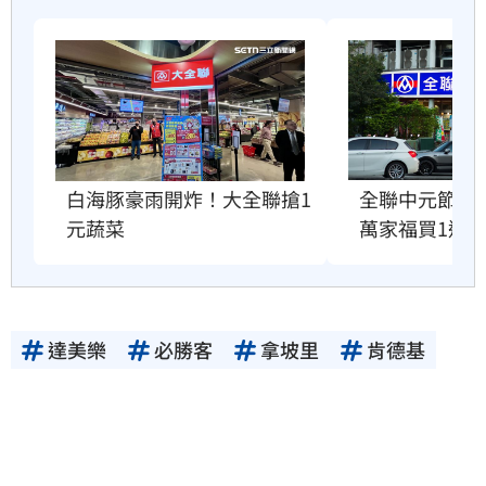
白海豚豪雨開炸！大全聯搶1
全聯中元節最
元蔬菜
萬家福買1送1
達美樂
必勝客
拿坡里
肯德基