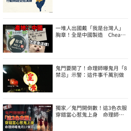
看
一堆人出國戴「我是台灣人」
胸章！全是中國製造 Cheap
酸：精神分裂
鬼門要開了！命理師曝鬼月「8
禁忌」示警：這件事千萬別做
獨家／鬼門開倒數！這3色衣服
穿錯當心惹鬼上身 命理師曝
鬼月17禁忌