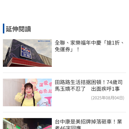
延伸閱讀
全聯、家樂福年中慶「搶1折、
免運券」！
田路路生活拮据困頓！74歲司
馬玉嬌不忍了 出面疾呼1事
(2025年08月04日)
台中康是美招牌掉落砸車！業
者46字回應