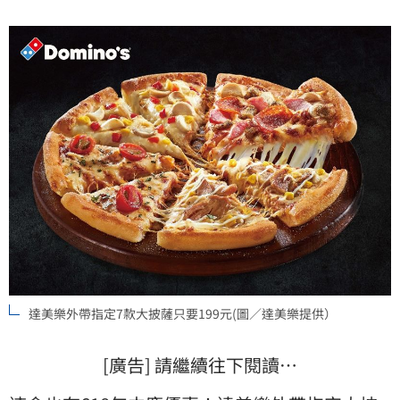
達美樂外帶指定7款大披薩只要199元(圖／達美樂提供）
[廣告] 請繼續往下閱讀…