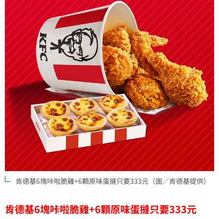
肯德基6塊咔啦脆雞+6顆原味蛋撻只要333元（圖／肯德基提供）
肯德基6塊咔啦脆雞+6顆原味蛋撻只要333元