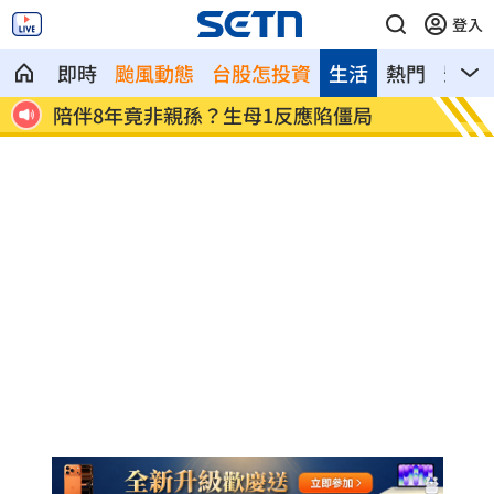
登入
即時
颱風動態
台股怎投資
生活
熱門
影音
第一桶金5百萬 不靠爸他授30歲達標秘
鬼門將
訣