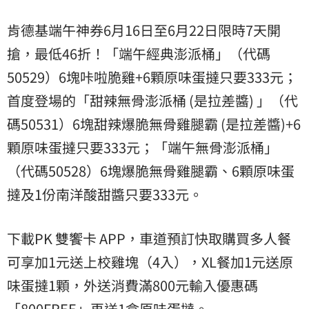
肯德基端午神券6月16日至6月22日限時7天開
搶，最低46折！「端午經典澎派桶」（代碼
50529）6塊咔啦脆雞+6顆原味蛋撻只要333元；
首度登場的「甜辣無骨澎派桶 (是拉差醬) 」（代
碼50531）6塊甜辣爆脆無骨雞腿霸 (是拉差醬)+6
顆原味蛋撻只要333元；「端午無骨澎派桶」
（代碼50528）6塊爆脆無骨雞腿霸、6顆原味蛋
撻及1份南洋酸甜醬只要333元。
下載PK 雙饗卡 APP，車道預訂快取購買多人餐
可享加1元送上校雞塊（4入），XL餐加1元送原
味蛋撻1顆，外送消費滿800元輸入優惠碼
「800FREE」再送1盒原味蛋撻。