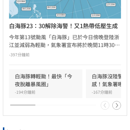
白海豚23：30解除海警！又1熱帶低壓生成
今年第13號颱風「白海豚」已於今日傍晚登陸浙
江並減弱為輕颱，氣象署宣布將於晚間11時30分
解除海警。受颱風影響，中部以北山區連日累積
-397分鐘前
雨量驚人，多處突破300毫米。隨著颱風遠離，
台灣轉為西南風環境，中南部未來幾日仍有局部
大雨，北部及東半部則需留意午後雷陣雨。
白海豚轉輕颱！最快「今
白海豚沒陸警卻
夜脫離暴風圈」
感！氣象署曝關
-194分鐘前
-167分鐘前