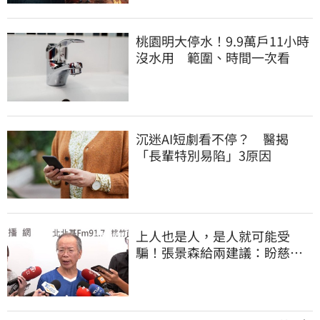
桃園明大停水！9.9萬戶11小時
沒水用 範圍、時間一次看
沉迷AI短劇看不停？ 醫揭
「長輩特別易陷」3原因
上人也是人，是人就可能受
騙！張景森給兩建議：盼慈濟
展開「自淨」