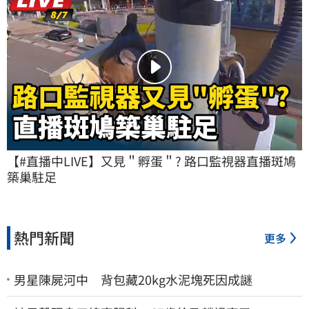
【#直播中LIVE】又見＂孵蛋＂? 路口監視器直播斑鳩
築巢駐足
熱門新聞
更多
男星陳屍河中 背包藏20kg水泥塊死因成謎