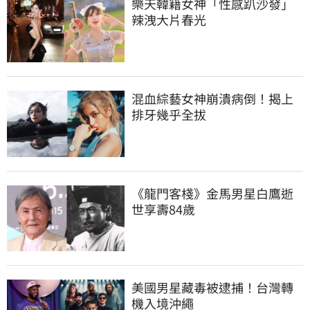
樂天韓籍女神「性感趴沙發」
辣洩大片春光
混血綜藝女神崩潰病倒！揭上
排牙幾乎全拔
《龍門客棧》金馬男星白鷹逝
世享壽84歲
美國男星藏毒被逮捕！台灣轉
機入境沖繩