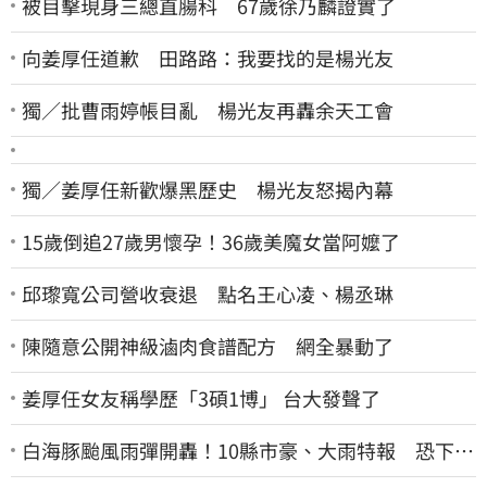
被目擊現身三總直腸科 67歲徐乃麟證實了
向姜厚任道歉 田路路：我要找的是楊光友
獨／批曹雨婷帳目亂 楊光友再轟余天工會
獨／姜厚任新歡爆黑歷史 楊光友怒揭內幕
15歲倒追27歲男懷孕！36歲美魔女當阿嬤了
邱瓈寬公司營收衰退 點名王心凌、楊丞琳
陳隨意公開神級滷肉食譜配方 網全暴動了
姜厚任女友稱學歷「3碩1博」 台大發聲了
白海豚颱風雨彈開轟！10縣市豪、大雨特報 恐下到
明天