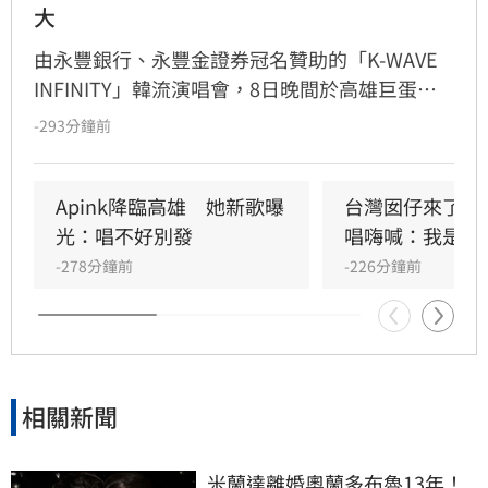
大
由永豐銀行、永豐金證券冠名贊助的「K-WAVE 
INFINITY」韓流演唱會，8日晚間於高雄巨蛋熱
力開唱，集結NEWBEAT、FLARE U、CRAVITY、
-293分鐘前
Apink及HIGHLIGHT五組人氣韓星，從新生代團
體到韓流經典代表接力登台，滿場粉絲高舉手燈
熱情應援，尖叫與歡呼聲一路未停，最後由
Apink降臨高雄　她新歌曝
台灣囡仔來了　
HIGHLIGHT壓軸接管舞台，將現場氣氛推向最高
光：唱不好別發
唱嗨喊：我是誰
潮。
-278分鐘前
-226分鐘前
相關新聞
米蘭達離婚奧蘭多布魯13年！