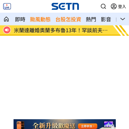
登入
即時
颱風動態
台股怎投資
熱門
影音
熱搜
人關
米蘭達離婚奧蘭多布魯13年！罕談前夫互
美制裁
動
隊