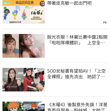
帶著皮克敏一起出門吧
PR
脫光衣服！林襄比賽中露2點開
「啦啦隊裸體趴」 上空全裸
被看光光
SOD女秘書有望拍AV！「上空
全裸照」搶先流出 她認了：
上班7個月沒男友
《木曜4》後製意外失誤！洋蔥
真面目現身…粉絲喊：太帥了