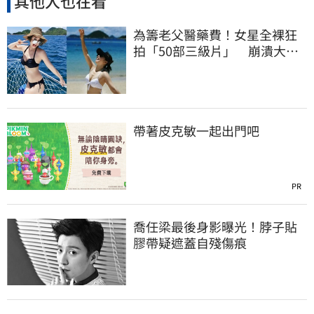
其他人也在看
為籌老父醫藥費！女星全裸狂
拍「50部三級片」 崩潰大
哭：沒靈魂了
帶著皮克敏一起出門吧
PR
喬任梁最後身影曝光！脖子貼
膠帶疑遮蓋自殘傷痕