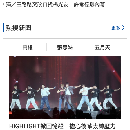
獨／田路路突改口找楊光友 許常德爆內幕
熱搜新聞
更多
高雄
張惠妹
五月天
HIGHLIGHT掀回憶殺　擔心後輩太帥壓力