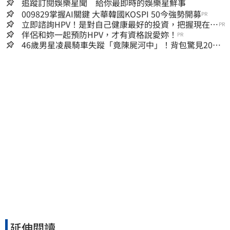
追蹤訂閱娛樂星聞 給你最即時的娛樂星鮮事
009829掌握AI關鍵 大華韓國KOSPI 50今強勢開募
PR
立即諮詢HPV！是對自己健康最好的投資，把握現在不
PR
嫌晚！
伴侶和妳一起預防HPV，才有資格說愛妳！
PR
46歲男星凌晨騎車失蹤「竟陳屍河中」！背包驚見20kg
水泥塊 死因成謎
延伸閱讀