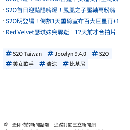
S2O首日迎豔陽嗨爆！鳳凰之子壓軸萬粉嗨
S2O明登場！倒數1天重磅宣布百大巨星再+1
Red Velvet瑟琪妹突驟逝！12天前才合拍片
S2O Taiwan
Jocelyn 9.4.0
S2O
美女歌手
清涼
比基尼
最即時的新聞話題 追蹤訂閱三立新聞網