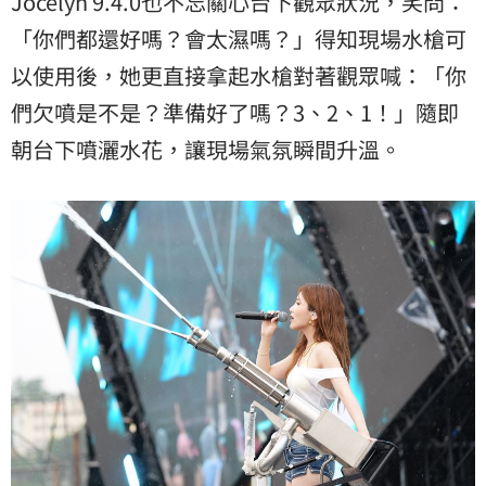
Jocelyn 9.4.0也不忘關心台下觀眾狀況，笑問：
「你們都還好嗎？會太濕嗎？」得知現場水槍可
以使用後，她更直接拿起水槍對著觀眾喊：「你
們欠噴是不是？準備好了嗎？3、2、1！」隨即
朝台下噴灑水花，讓現場氣氛瞬間升溫。