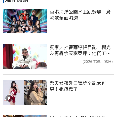
香港海洋公園水上趴登場　廣
嗨歌全面濕透
獨家／批曹雨婷帳目亂！楊光
友再轟余天李亞萍：他們工會
跟演藝圈沒關
(2026年08月08日)
樂天女孩赴日舞步全亂太難
堪！她道歉了