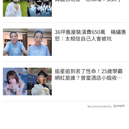
36坪舊屋裝潢費650萬 楊繡惠
怒：太相信自己人會被坑
追星追到丟了性命！25歲學霸
網紅是誰？曾當酒店小姐收入
破億 警方證實
Recommended by