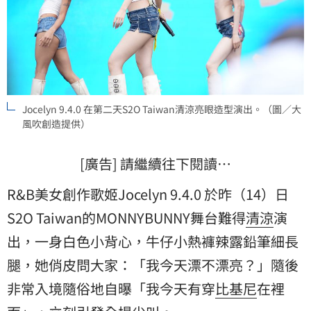
Jocelyn 9.4.0 在第二天S2O Taiwan清涼亮眼造型演出。（圖／大
風吹創造提供）
[廣告] 請繼續往下閱讀…
R&B美女創作歌姬Jocelyn 9.4.0 於昨（14）日
S2O
Taiwan的MONNYBUNNY舞台難得
清涼
演
出，一身白色小背心，牛仔小熱褲辣露鉛筆細長
腿，她俏皮問大家：「我今天漂不漂亮？」隨後
非常入境隨俗地自曝「我今天有穿
比基尼
在裡