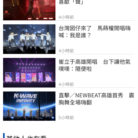
喜獻「聲」
4小時前
台灣囡仔來了　馬蒔權開唱嗨
喊：我是誰？
4小時前
崔立于高雄開唱　台下讓他氣
噗噗：隨便啦
4小時前
直擊／NEWBEAT高雄首秀　震
胸舞全場嗨翻
5小時前