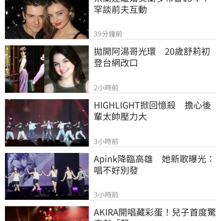
罕談前夫互動
39分鐘前
拋開阿湯哥光環　20歲舒莉初
登台網改口
2小時前
HIGHLIGHT掀回憶殺　擔心後
輩太帥壓力大
3小時前
Apink降臨高雄　她新歌曝光：
唱不好別發
3小時前
AKIRA開唱藏彩蛋！兒子首度驚