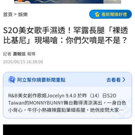
首頁
娛樂
看新聞換好禮
S2O美女歌手濕透！罕露長腿「裸透
比基尼」現場嗆：你們欠噴是不是？
記者
蕭翰弦
報導
2026/06/15 16:38:00
阿立幫你摘要新聞重點
去看看
R&B美女創作歌姬Jocelyn 9.4.0 於昨（14）日S2O 
Taiwan的MONNYBUNNY舞台難得清涼演出，一身白色
小背心，牛仔小熱褲辣露鉛筆細長腿，她俏皮問大家：
「我今天漂不漂亮？」隨後非常入境隨俗地自曝「我今
天有穿比基尼在裡面」，立刻引發全場尖叫。