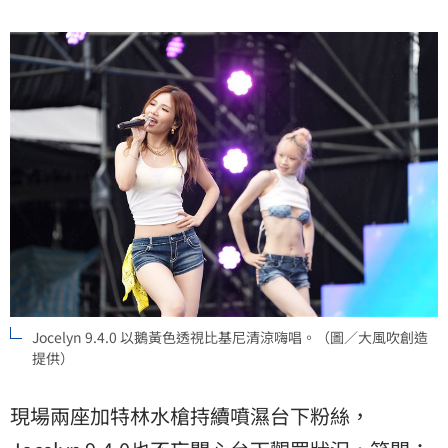
Jocelyn 9.4.0 以鵝黃色透視比基尼清涼嗨唱。（圖／大風吹創造
提供）
現場兩座加特林水槍持續噴濕台下粉絲，