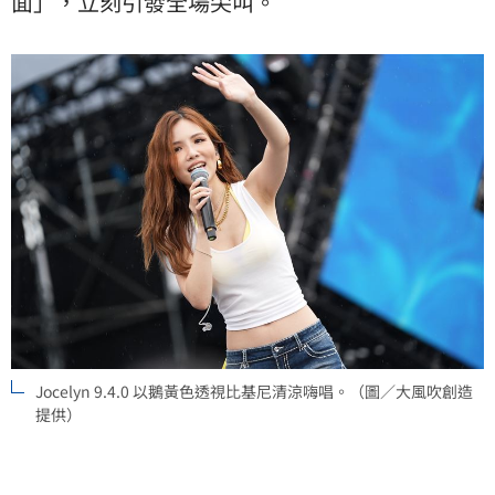
面」，立刻引發全場尖叫。
Jocelyn 9.4.0 以鵝黃色透視比基尼清涼嗨唱。（圖／大風吹創造
提供）