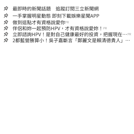
最即時的新聞話題 追蹤訂閱三立新聞網
一手掌握明星動態 即刻下載娛樂星聞APP
做到這點才有資格說愛你
PR
伴侶和妳一起預防HPV，才有資格說愛妳！
PR
立即諮詢HPV！是對自己健康最好的投資，把握現在不
PR
嫌晚！
2都藍營勝算小！吳子嘉斷言「鄭麗文是賴清德貴人」：
保送2028連任總統