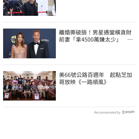
送吳功最後一程
離婚撕破臉！男星遇蠻橫貪財
前妻「拿4500萬嫌太少」 死
賴46億豪宅
美66號公路百週年 起點芝加
哥放映《一路順風》
Recommended by