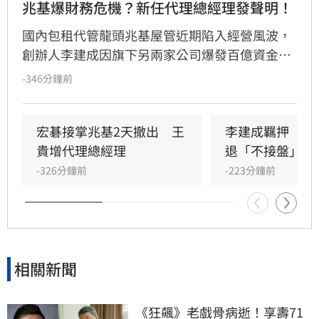
兆基爆財務危機？新任代理總經理發聲明！
國內包租代管龍頭兆基屋管近期陷入經營風波，
創辦人李建成因旗下另兩家公司爆發百億資金缺
口辭去董座，引發市場高度關注。兆基歷經宏碁
-346分鐘前
代表接任又閃辭後，改由中纖三太子王貴增代理
總經理。針對外界疑慮，王貴增強調兆基為獨立
法人，與前述公司財務切割，內部金流正常且無
宏碁接掌兆基2天撤出　王
李建成羈押　宏
押金挪用情事。目前公司已委請專業會計師查
貴增代理總經理
退「不接盤」風
核，強調營運未受影響，並將進行內部改組以邁
-326分鐘前
-223分鐘前
向永續經營，同時呼籲外界勿散播未經查證之謠
言，公司將保留法律追訴權，維護品牌聲譽與租
戶權益。
相關新聞
《狂飆》老戲骨病逝！享壽71