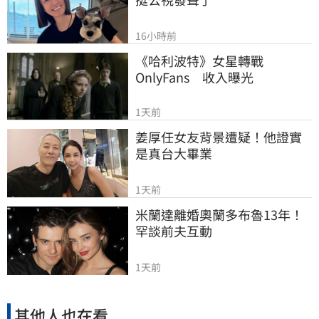
16小時前
《哈利波特》女星轉戰
OnlyFans　收入曝光
1天前
姜厚任女友背景遭疑！他證實
是真台大畢業
1天前
米蘭達離婚奧蘭多布魯13年！
罕談前夫互動
1天前
其他人也在看