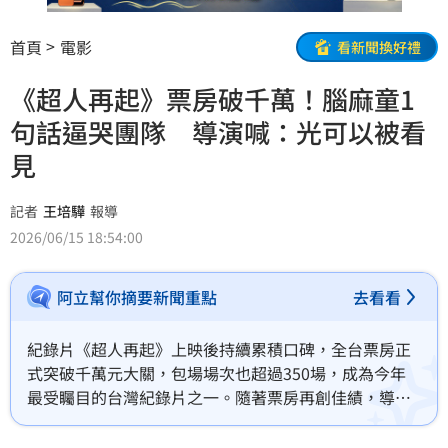
首頁
電影
看新聞換好禮
《超人再起》票房破千萬！腦麻童1
句話逼哭團隊 導演喊：光可以被看
見
記者
王培驊
報導
2026/06/15 18:54:00
阿立幫你摘要新聞重點
去看看
紀錄片《超人再起》上映後持續累積口碑，全台票房正
式突破千萬元大關，包場場次也超過350場，成為今年
最受矚目的台灣紀錄片之一。隨著票房再創佳績，導演
曲全立也迎來創作生涯重要里程碑，繼《美力台灣
3D》、《台灣超人》後，《超人再起》再度突破千萬票