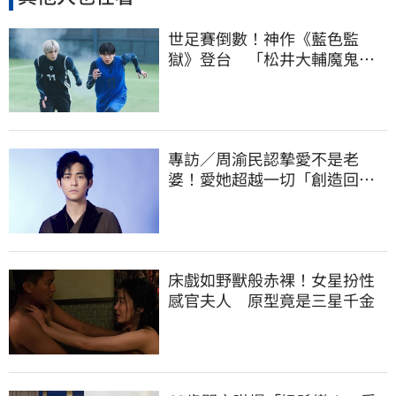
世足賽倒數！神作《藍色監
獄》登台 「松井大輔魔鬼特
訓」男神閉關狂操
專訪／周渝民認摯愛不是老
婆！愛她超越一切「創造回
憶」強迫症被治癒
床戲如野獸般赤裸！女星扮性
感官夫人 原型竟是三星千金