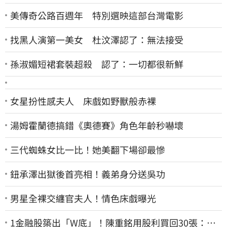
美傳奇公路百週年 特別選映這部台灣電影
找黑人演第一美女 杜汶澤認了：無法接受
孫淑媚短裙套裝超殺 認了：一切都很新鮮
女星扮性感夫人 床戲如野獸般赤裸
湯姆霍蘭德搞錯《奧德賽》角色年齡秒嚇壞
三代蜘蛛女比一比！她美翻下場卻最慘
鈕承澤出獄後首亮相！義弟身分送吳功
男星全裸交纏官夫人！情色床戲曝光
1金融股築出「W底」！陳重銘用股利買回30張：堅