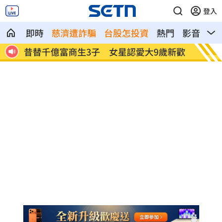
登入
即時
慈濟遭詐騙
台股怎投資
熱門
影音
熱
介入
昔替千億富商生3子 女星認愛大9歲新歡
獨／上
底