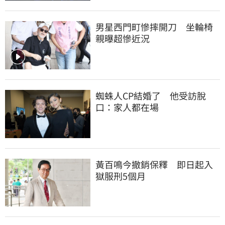
男星西門町慘摔開刀　坐輪椅
親曝超慘近況
蜘蛛人CP結婚了　他受訪脫
口：家人都在場
黃百鳴今撤銷保釋　即日起入
獄服刑5個月