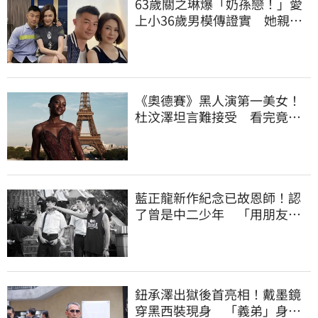
63歲關之琳爆「奶孫戀！」愛
上小36歲男模傳證實 她親上
火線回應了
《奧德賽》黑人演第一美女！
杜汶澤坦言難接受 看完竟反
轉力挺：太高明
藍正龍新作紀念已故恩師！認
了曾是中二少年 「用朋友電
話打給女友」
鈕承澤出獄後首亮相！戴墨鏡
穿黑西裝現身 「義弟」身分