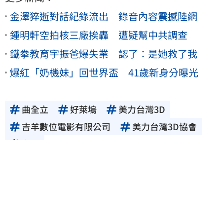
金澤猝逝對話紀錄流出 錄音內容震撼陸網
鍾明軒空拍核三廠挨轟 遭疑幫中共調查
鐵拳教育宇振爸爆失業 認了：是她救了我
爆紅「奶機妹」回世界盃 41歲新身分曝光
曲全立
好萊塢
美力台灣3D
吉羊數位電影有限公司
美力台灣3D協會
台灣