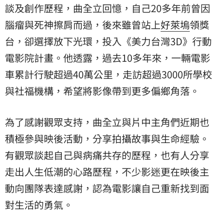
談及創作歷程，曲全立回憶，自己20多年前曾因
腦瘤與死神擦肩而過，後來雖曾站上
好萊塢
領獎
台，卻選擇放下光環，投入《美力台灣3D》行動
電影院計畫。他透露，過去10多年來，一輛電影
車累計行駛超過40萬公里，走訪超過3000所學校
與社福機構，希望將影像帶到更多偏鄉角落。
為了感謝觀眾支持，曲全立與片中主角們近期也
積極參與映後活動，分享拍攝故事與生命經驗。
有觀眾談起自己與病痛共存的歷程，也有人分享
走出人生低潮的心路歷程，不少影迷更在映後主
動向團隊表達感謝，認為電影讓自己重新找到面
對生活的勇氣。