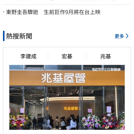
固穩定的搖錢樹
東野圭吾驟逝 生前巨作9月將在台上映
熱搜新聞
更多
李建成
宏碁
兆基