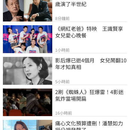
歲演了半世紀
8分鐘前
《網紅老爸》特映　王識賢享
女兒愛心晚餐
1小時前
影后爆已逝4個月　女兒鬧翻10
年才知真相
5小時前
2刷《蜘蛛人》狂爆雷！4影迷
氣炸當場開扁
16小時前
痛心文化預算遭刪！潘慧如力
挺公視發聲了