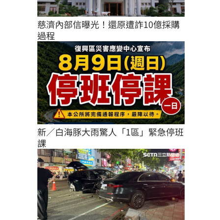
慈濟內部信曝光！還原遭詐10億採購
過程
新／白海豚大雨驚人「1區」緊急停班
課