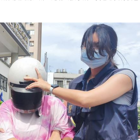
卡住
20:30
歉了
20:30
危
20:30
上
20:24
成形
12:00
」氣
12:00
場！
10:30