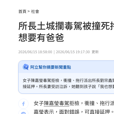
狂飆後考驗來了！下週1指標恐掀美股暴
首頁
社會
蔣萬安再提疫苗封存30年！周軒引判決
所長土城攔毒駕被撞死
2026全球移居排名 台灣「第5」贏日韓
想要有爸爸
革命衛隊要美滿足條件 否則不開放荷
ALLDAY PROJECT太狂！LIVE實力震
2026/06/15 18:58:00
2026/06/15 19:17:30
更新
顧立雄視導第三作戰區 慰勉參演官兵
阿立幫你摘要新聞重點
放雙手騎車喊手麻！騎士遭打臉仍判罰
女子陳嘉瑩毒駕拒檢，衝撞、拖行派出所長劉宗鑫
夢幻跨團合體！SUMMER ANJELS重現
接延押。所長妻受訪泣訴，她聽到孩子說「我也想
新／女大生伴兒屍6日聲押...法官裁定請
女子
陳嘉瑩
毒駕
拒檢，衝撞、拖行
我駐日內瓦處長遭爆惡行 外交部啟動
嘉瑩表示，面對錯誤，可直接延押