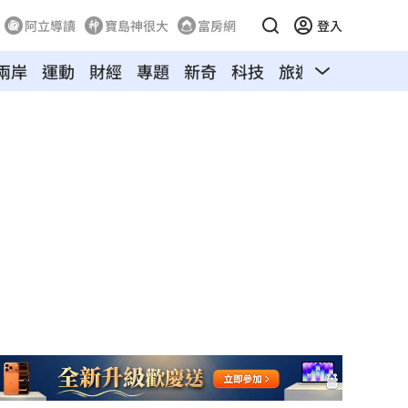
阿立導讀
寶島神很大
富房網
登入
兩岸
運動
財經
專題
新奇
科技
旅遊
汽車
寵物