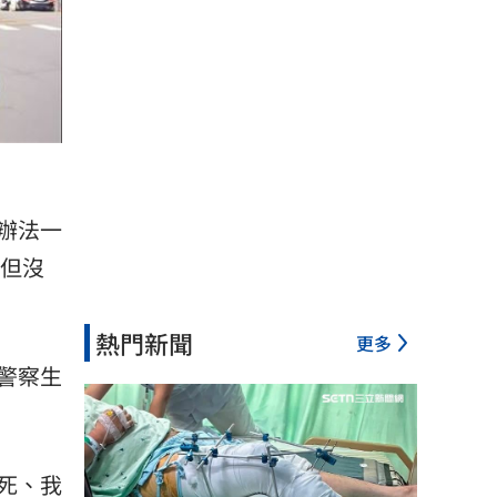
辦法一
過但沒
熱門新聞
更多
警察生
死、我