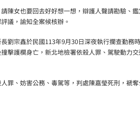
，請陳女也要回去好好想一想，辯護人聲請勘驗、鑑
認評議，諭知全案候核辦。
長劉宗鑫於民國113年9月30日深夜執行攔查勤務
後撞擊護欄身亡，新北地檢署依殺人罪、駕駛動力交
殺人罪、妨害公務、毒駕等，判處陳嘉瑩死刑，褫奪
。