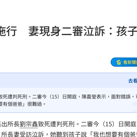
動
20:58
開酸
20:57
拖行 妻現身二審泣訴：孩
20:57
莫茲
20:56
撼全場
20:55
看新聞
辛勞
20:54
去
20:48
致死遭判死刑。二審今（15）日開庭，陳嘉瑩表示，面對錯誤，
BP神曲
20:42
要有個爸爸」很難過。
回
20:39
派出所長
劉宗鑫
致死遭判死刑。二審今（15）日開庭
調查
20:35
。所長妻受訪泣訴，她聽到孩子說「我也想要有個爸