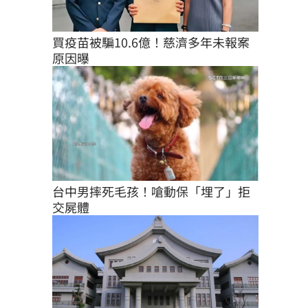
買疫苗被騙10.6億！慈濟多年未報案
原因曝
台中男摔死毛孩！嗆動保「埋了」拒
交屍體