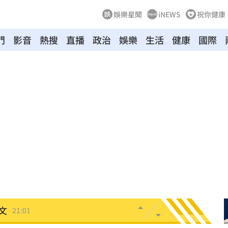
娛樂星聞
iNEWS
祝你健康
門
影音
熱搜
直播
政治
娛樂
生活
健康
國際
鍵
21:28
中國
21:25
悔了
21:19
21:18
真相
21:11
文
21:01