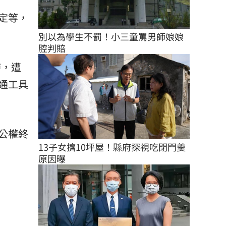
定等，
別以為學生不罰！小三童罵男師娘娘
腔判賠
時，遭
通工具
公權終
13子女擠10坪屋！縣府探視吃閉門羹
原因曝