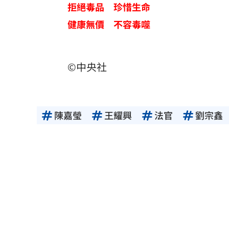
拒絕毒品 珍惜生命
健康無價 不容毒噬
©中央社
陳嘉瑩
王耀興
法官
劉宗鑫