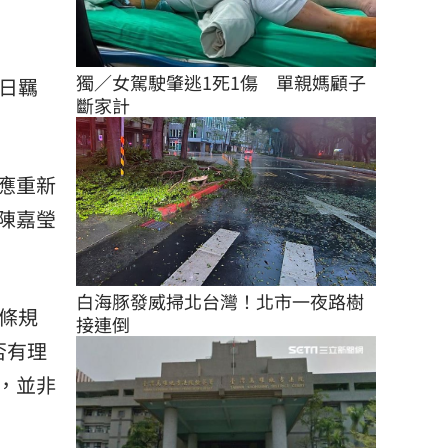
獨／女駕駛肇逃1死1傷　單親媽顧子
日羈
斷家計
應重新
陳嘉瑩
白海豚發威掃北台灣！北市一夜路樹
條規
接連倒
否有理
，並非