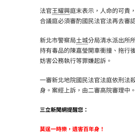
法官
王耀興
庭末表示，人命的可貴
合議庭必須審酌國民法官法再去審
新北市警察局
土城
分局清水派出所所
持有毒品的陳嘉瑩開車衝撞、拖行
妨害公務執行等罪嫌起訴。
一審新北地院國民法官法庭依刑法
身。案經上訴，由二審高院審理中
三立新聞網提醒您：
莫逞一時樂，遺害百年身！