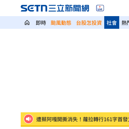
即時
颱風動態
台股怎投資
社會
熱
兒下體雄偉老爸基因強？ 泌尿科醫曝關
長崎原爆典禮台灣待遇惹議 遭疑顧忌
6旬嬤省吃儉用擁千萬養老金 因1事後
RIIZE 3神曲連發！成燦一句話逼哭粉絲
洞洞鞋竟是假透氣！藥師揭黴菌培養皿
遭蔡阿嘎開撕消失！蘿拉轉行161字首發