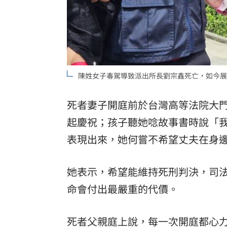
8國球員齊聚高雄 Formosa 7s掀足球
理想混蛋號召粉絲跨海追星吃美食！
18:
陳姓女子毒駕導致派出所長劉宗鑫死亡，如今展
死者妻子開庭前於台灣高等法院大
起慶祝；孩子聽她唸故事書時說「我
表現出來，她何嘗不希望丈夫在身
她表示，希望能維持死刑判決，司
命會付出最嚴重的代價。
死者父親庭上說，每一次開庭都心