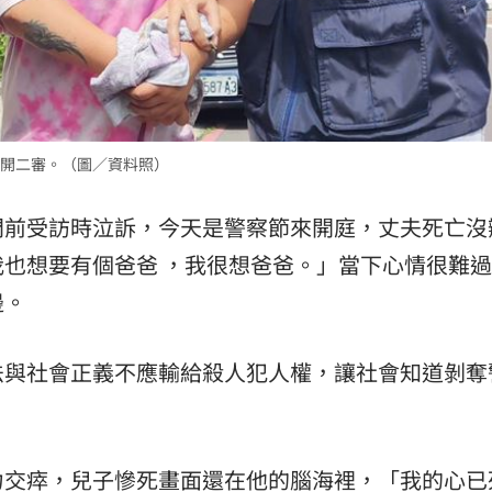
熱潮
10:00
15
開二審。（圖／資料照）
門前受訪時泣訴，今天是警察節來開庭，丈夫死亡沒
也想要有個爸爸 ，我很想爸爸。」當下心情很難
邊。
法與社會正義不應輸給殺人犯人權，讓社會知道剝奪
力交瘁，兒子慘死畫面還在他的腦海裡，「我的心已