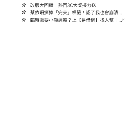
改版大回饋 熱門3C大獎接力送
蔡依珊撕掉「完美」標籤！認了我也會崩潰...
臨時需要小額週轉？上【易借網】找人幫！...
PR