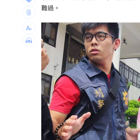
SBS歌謠大戰驚見放送事故！3主持人齊
難過。
清大校長續任秒出國選校長！高為元道
首次影像被打臉 伊朗新最高領袖傳病
影片曝光！台中囂張男揮刀還尿在警身
台灣彩券開獎直播中
20:31
LIVE三立+24小時直播
15:27
三立iNEWS新聞台線上直播
18:00
商場戰國來臨 台中「頂奢大道」逐漸
台彩父親節推新刮刮樂千萬頭獎超「爸
「拍片人的多重宇宙」職涯論壇9/12登