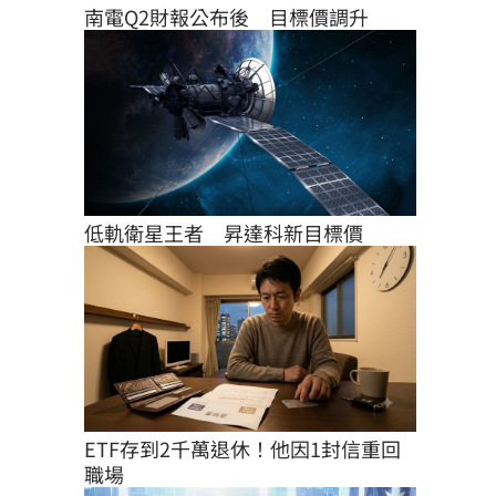
南電Q2財報公布後　目標價調升
低軌衛星王者　昇達科新目標價
ETF存到2千萬退休！他因1封信重回
職場