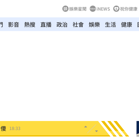
娛樂星聞
iNEWS
祝你健康
門
影音
熱搜
直播
政治
社會
娛樂
生活
健康
雙金
18:43
大咖
18:40
困
18:37
」
18:36
錢
18:34
看傻
18:33