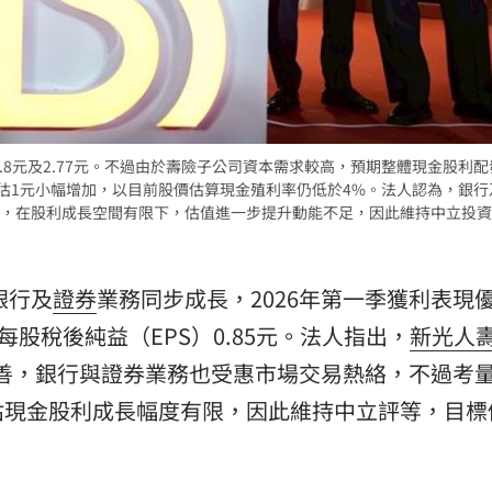
熱潮
10:00
15
至2.8元及2.77元。不過由於壽險子公司資本需求較高，預期整體現金股利
前預估1元小幅增加，以目前股價估算現金殖利率仍低於4%。法人認為，銀
，在股利成長空間有限下，估值進一步提升動能不足，因此維持中立投資
銀行及
證券
業務同步成長，2026年第一季獲利表現
每股稅後純益（EPS）0.85元。法人指出，
新光人
顯改善，銀行與證券業務也受惠市場交易熱絡，不過考
估現金股利成長幅度有限，因此維持中立評等，目標