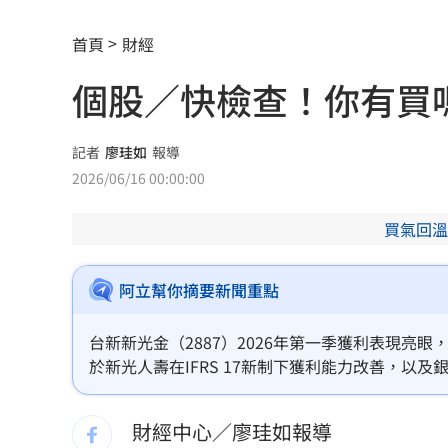
小孩不願繫安全帶！全機乘客慘滯留一
首頁
財經
傳與女員工婚外情助升遷 FIFA主席回
個股／快檢查！你有買
台灣高中生超神！這賽事拿下1金2銀2銅
二伯衣印哈哈鄙卑 專家：別穿去日本
記者
廖珪如
報導
2026/06/16 00:00:00
向中國洩半導體機密 前SK海力士員工
買氣回溫
基隆房仲淹水控回覆不實 公所：門牌
戰疫苗！他再批蔣萬安：神也是你鬼也
阿立幫你摘要新聞重點
星二代闖好聲音挨轟 歌手親姊心疼發
台新新光金（2887）2026年第一季獲利表現亮眼
於新光人壽在IFRS 17新制下獲利能力改善，以
命理師騙「子宮有嬰靈」拿雞蛋性侵得
ICS新制帶來的資本壓力仍限制未來股利上繳能力
至30元，後續整併綜效與資本市場表現仍是觀察關
42歲情色片女星閃嫁 對象是前職棒投
財經中心／廖珪如報導