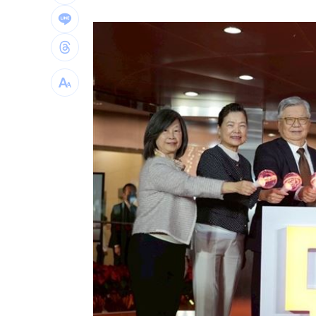
波克夏出手 砸百億美元投資Alphabet
黃仁勳告白喜歡華莎！她尬稱：不知他
風大雨大沒放假？她轟蔣萬安用1句話卸
白海豚沒陸警卻比巴威有感！氣象署曝
台灣彩券開獎直播中
20:31
LIVE三立+24小時直播
15:27
三立iNEWS新聞台線上直播
18:00
台彩父親節推新刮刮樂千萬頭獎超「爸
商場戰國來臨 台中「頂奢大道」逐漸
「拍片人的多重宇宙」職涯論壇9/12登