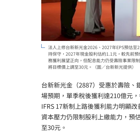
8國球員齊聚高雄 Formosa 7s掀足球
理想混蛋號召粉絲跨海追星吃美食！
18:
法人上修台新新光金2026、2027年EPS預估
持保守，2027年現金股利估約1.1元，較先
務獲利展望正向，但配息能力仍受壽險事業限制
將目標價上調至30元。（圖／台新新光提供）
台新新光金（2887）受惠於壽險、
場預期，單季稅後獲利達210億元，
IFRS 17新制上路後獲利能力明
資本壓力仍限制股利上繳能力，預
至30元。