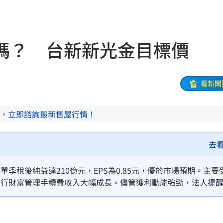
晚
18:32
應了
18:31
嗎？ 台新新光金目標價
18:27
被笑
18:27
看新聞
慘了
18:25
，立即諮詢最新售屋行情！
誤會
18:18
是你
18:18
去
聲了
18:13
，單季稅後純益達210億元，EPS為0.85元，優於市場預期。主要
及銀行財富管理手續費收入大幅成長。儘管獲利動能強勁，法人提醒
逞
18:13
，預估現金股利配發將維持保守。法人維持中立評等，並將目標
鍵。
手
18:12