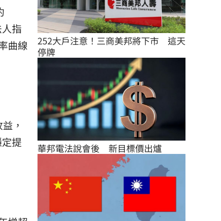
約
法人指
252大戶注意！三商美邦將下市　這天
率曲線
停牌
收益，
穩定提
華邦電法說會後　新目標價出爐
。