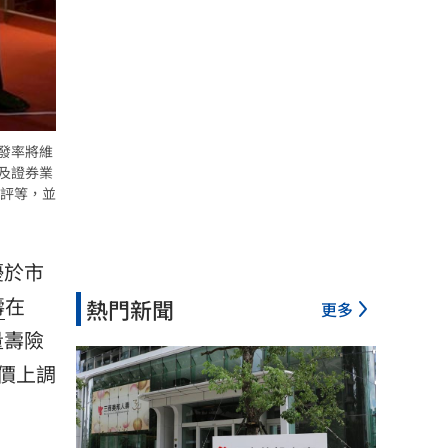
配發率將維
行及證券業
評等，並
優於市
壽
在
熱門新聞
更多
量壽險
價上調