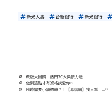
新光人壽
台新銀行
新光銀行
改版大回饋 熱門3C大獎接力送
做到這點才有資格說愛你
PR
臨時需要小額週轉？上【易借網】找人幫！...
PR