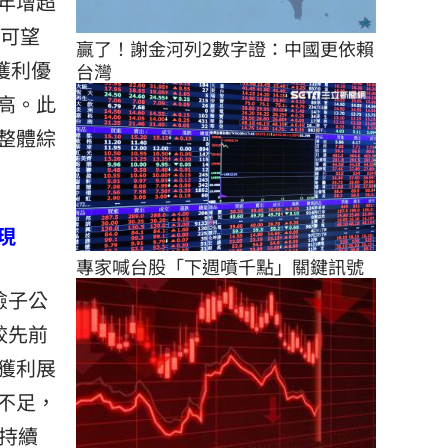
年增超
利可望
贏了！謝金河列2數字證：中國更依賴
獲利優
台灣
高。此
整體綜
現
專家喊台股「下週噴千點」關鍵訊號
險子公
較先前
獲利展
不足，
持續