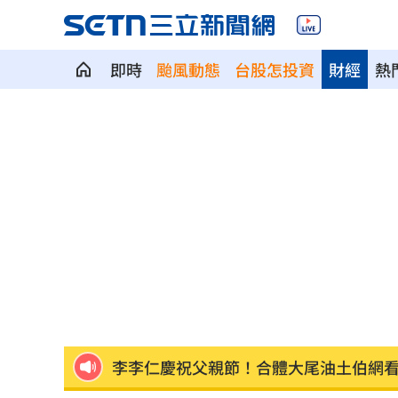
即時
颱風動態
台股怎投資
財經
熱
震後徒手搬瓦礫救人 委國舉重名將摘
魯冰花原唱隔13年開唱 台下驚見一票
長野安曇野暴雨釀土石流 390住宿客受
白海豚轉輕颱！最快「今夜脫離暴風圈
獨／曝YT暫停更3週 南珉貞：不是因為
李李仁慶祝父親節！合體大尾油土伯網