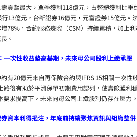
壽貢獻最大，單季獲利118億元，占整體獲利比重
銀行
13億元，台新證券16億元，
元富證券
15億元。
增78%，合約服務邊際（CSM）持續累積，加上利
成長。
要求：一次性收益墊高基期，未來母公司股利上繳承壓
有20億元來自再保險合約與IFRS 15相關一次性
17上路後有助於平滑保單初期費用認列，使壽險獲利
及資本要求提高下，未來向母公司上繳股利仍存在壓力
證券資本利得挹注，年底前持續聚焦資訊與組織整併