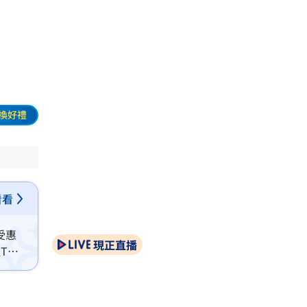
換好禮
看看
受惠
現正直播
TW-
價上調