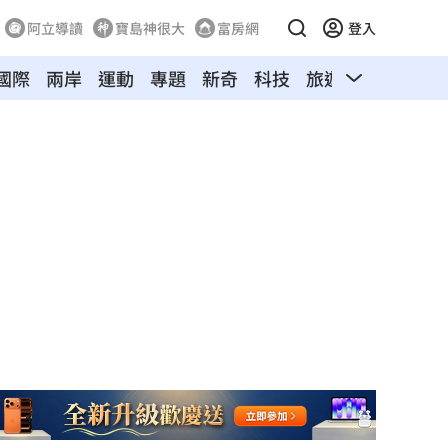
阿立導讀
寶島神很大
富房網
登入
國際
兩岸
運動
專題
新奇
科技
旅遊
汽車
寵物