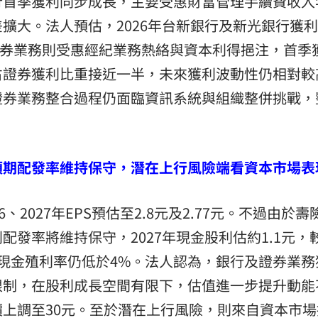
行首季獲利同步成長，主要受惠財富管理手續費收入
擴大。法人預估，2026年台新銀行及新光銀行獲
。證券業務則受惠經紀業務熱絡與資本利得挹注，首季
占證券獲利比重接近一半，未來獲利波動性仍相對較
證券業務整合過程仍面臨資訊系統與組織整併挑戰，
預期配發率維持保守，潛在上行風險端看資本市場表
2027年EPS預估至2.8元及2.77元。不過由於壽
發率將維持保守，2027年現金股利估約1.1元，
現金殖利率仍低於4%。法人認為，銀行及證券業務
限制，在股利成長空間有限下，估值進一步提升動能
上調至30元。至於潛在上行風險，則來自資本市場