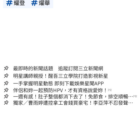
耀登
燿華
最即時的新聞話題 追蹤訂閱三立新聞網
明星講師親授！醒吾三立學院打造影視新星
一手掌握明星動態 即刻下載娛樂星聞APP
伴侶和妳一起預防HPV，才有資格說愛妳！
PR
一週有感！肚子整個都消下去了！免節食，排空順暢就
PR
夠
獨家／曹雨婷遭控拿工會錢買豪宅！李亞萍不忍發聲：
余天管工會都貼錢