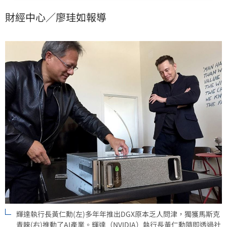
潮同步帶旺台灣供應鏈，包括華通、奇鋐、聯亞等
財經中心／廖珪如報導
PCB、網通及散熱大廠。隨著低軌衛星與太空基礎建設
加速發展，台廠憑藉精密製造優勢，可望在長線紅利中
持續受惠。
輝達執行長黃仁勳(左)多年年推出DGX原本乏人問津，獨獲馬斯克
青睞(右)推動了AI產業。輝達（NVIDIA）執行長黃仁勳隨即透過社