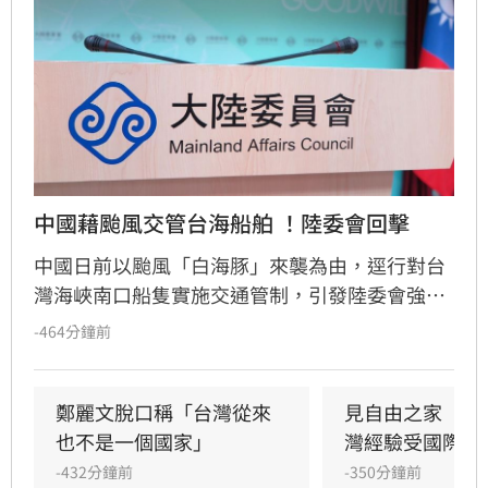
中國藉颱風交管台海船舶 ！陸委會回擊
中國日前以颱風「白海豚」來襲為由，逕行對台
灣海峽南口船隻實施交通管制，引發陸委會強烈
反彈。陸委會批評中方聲明粗暴且漠視國際法，
-464分鐘前
強調中共無權管轄台灣海域，並請北京當局恪守
規範、管好自家防颱事宜，「不必越俎代庖」。
鄭麗文脫口稱「台灣從來
見自由之家　林
也不是一個國家」
灣經驗受國際重
-432分鐘前
-350分鐘前