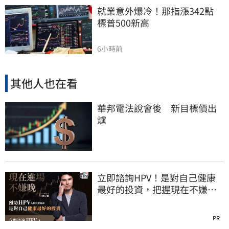
就業意外爆冷！那指漲342點　
標普500新高
6小時前
其他人也在看
華邦電法說會後 新目標價出
爐
立即諮詢HPV！是對自己健康
最好的投資，把握現在不嫌
晚！
PR