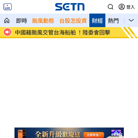
登入
即時
颱風動態
台股怎投資
財經
熱門
影音
前往
中國藉颱風交管台海船舶 ！陸委會回擊
白海豚