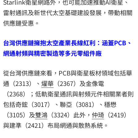
Starlink衛星網路外，也可能加速推動AI衛星、
雷射通訊及新世代太空基礎建設發展，帶動相關
供應鏈受惠。
台灣供應鏈擁抱太空產業長線紅利：涵蓋PCB、
網通射頻與精密製造等多元零組件廠
從台灣供應鏈來看，PCB與衛星板材領域包括華
通（2313）、
燿華
（2367）及金像電
（2368）；低軌衛星通訊與射頻元件相關業者則
包括奇鋐（3017）、聯亞（3081）、穩懋
（3105）及
雙鴻
（3324）此外，
仲琦
（2419）
與建準（2421）布局網通與散熱系統。