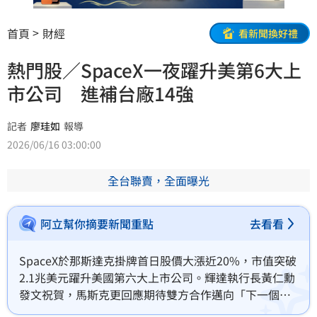
首頁
財經
看新聞換好禮
熱門股／SpaceX一夜躍升美第6大上
市公司 進補台廠14強
記者
廖珪如
報導
2026/06/16 03:00:00
全台聯賣，全面曝光
阿立幫你摘要新聞重點
去看看
SpaceX於那斯達克掛牌首日股價大漲近20%，市值突破
2.1兆美元躍升美國第六大上市公司。輝達執行長黃仁勳
發文祝賀，馬斯克更回應期待雙方合作邁向「下一個層
級」，引發市場對太空AI與衛星運算的強烈聯想。此熱