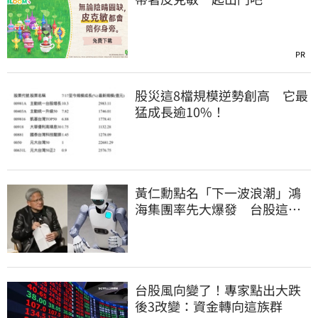
PR
股災這8檔規模逆勢創高 它最
猛成長逾10%！
黃仁勳點名「下一波浪潮」鴻
海集團率先大爆發 台股這族
群全面噴出
台股風向變了！專家點出大跌
後3改變：資金轉向這族群