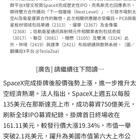
群平台X發文祝賀SpaceX完成歷史性IPO，而馬斯克也回應表示，
期待雙方合作邁向「下一個層級（Next Level）」，引發市場對太
空AI及衛星運算合作的聯想。此次相關供應鏈亦受矚目。PCB與衛
星板材領域包括華通（2313）、燿華（2367）及金像電
（2368）；低軌衛星通訊與射頻元件相關業者則包括奇鋐
（3017）、聯亞（3081）、穩懋（3105）及雙鴻（3324）此
外，仲琦（2419）與建準（2421）布局網通與散熱系統。（圖／
翻攝自X平台 @TeslaZoa）
[廣告] 請繼續往下閱讀…
SpaceX完成掛牌後股價強勢上漲，進一步推升太
空經濟熱潮。法人指出，SpaceX上週五以每股
135美元在那斯達克上市，成功募資750億美元，
刷新全球IPO募資紀錄。掛牌首日終場收在
161.11美元，較發行價大漲19.34%，市值一舉
突破2.1兆美元，躍升為美國市值第六大上市公