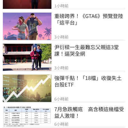
1小時前
重磅跨界！《GTA6》預覽登陸
「這平台」
3小時前
尹衍樑一生最難忘父親這3堂
課！逼哭全網
3小時前
強彈千點！「18檔」收復失土
台股ETF
6小時前
7月急跌觸底　高含積這幾檔受
益人激增！
6小時前