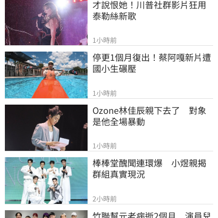
才說恨她！川普社群影片狂用
泰勒絲新歌
1小時前
停更1個月復出！蔡阿嘎新片遭
國小生碾壓
1小時前
Ozone林佳辰親下去了　對象
是他全場暴動
1小時前
棒棒堂醜聞連環爆　小煜親揭
群組真實現況
2小時前
竹聯幫元老病逝2個月　演員兒