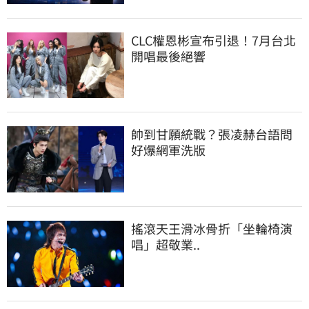
CLC權恩彬宣布引退！7月台北
開唱最後絕響
帥到甘願統戰？張凌赫台語問
好爆網軍洗版
搖滾天王滑冰骨折「坐輪椅演
唱」超敬業..