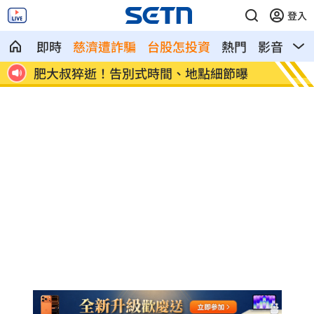
登入
即時
慈濟遭詐騙
台股怎投資
熱門
影音
熱
區域曝
肥大叔猝逝！告別式時間、地點細節曝
白海豚
人