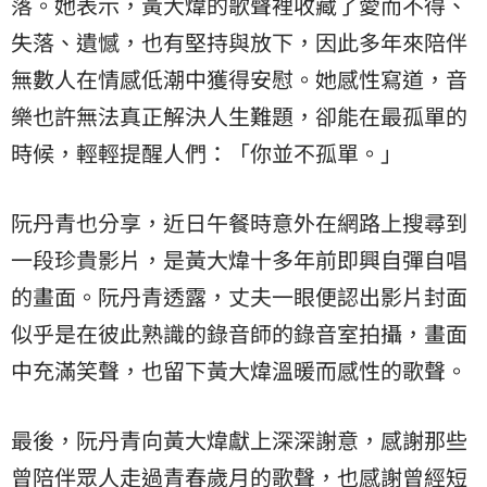
落。她表示，黃大煒的歌聲裡收藏了愛而不得、
失落、遺憾，也有堅持與放下，因此多年來陪伴
無數人在情感低潮中獲得安慰。她感性寫道，音
樂也許無法真正解決人生難題，卻能在最孤單的
時候，輕輕提醒人們：「你並不孤單。」
阮丹青也分享，近日午餐時意外在網路上搜尋到
一段珍貴影片，是黃大煒十多年前即興自彈自唱
的畫面。阮丹青透露，丈夫一眼便認出影片封面
似乎是在彼此熟識的錄音師的錄音室拍攝，畫面
中充滿笑聲，也留下黃大煒溫暖而感性的歌聲。
最後，阮丹青向黃大煒獻上深深謝意，感謝那些
曾陪伴眾人走過青春歲月的歌聲，也感謝曾經短