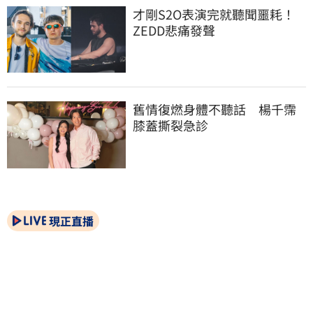
才剛S2O表演完就聽聞噩耗！
ZEDD悲痛發聲
舊情復燃身體不聽話　楊千霈
膝蓋撕裂急診
現正直播