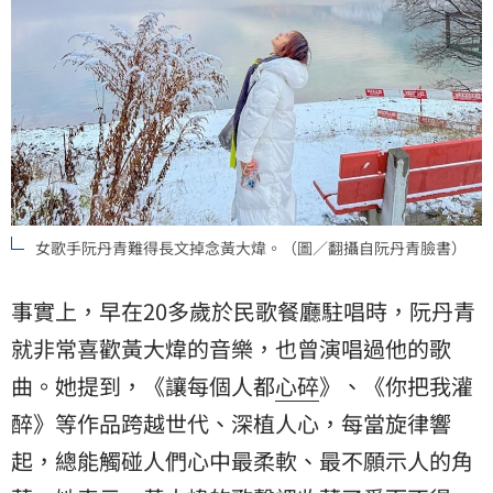
女歌手阮丹青難得長文掉念黃大煒。（圖／翻攝自阮丹青臉書）
事實上，早在20多歲於民歌餐廳駐唱時，阮丹青
就非常喜歡黃大煒的音樂，也曾演唱過他的歌
曲。她提到，《讓每個人都
心碎
》、《你把我灌
醉》等作品跨越世代、深植人心，每當旋律響
起，總能觸碰人們心中最柔軟、最不願示人的角