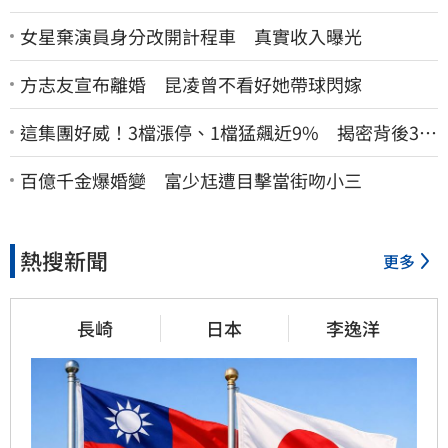
女星棄演員身分改開計程車 真實收入曝光
方志友宣布離婚 昆凌曾不看好她帶球閃嫁
這集團好威！3檔漲停、1檔猛飆近9% 揭密背後3支
撐
百億千金爆婚變 富少尪遭目擊當街吻小三
熱搜新聞
更多
長崎
日本
李逸洋