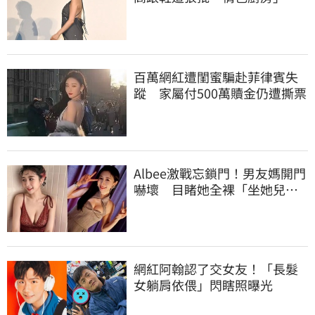
根本是肚兜
百萬網紅遭閨蜜騙赴菲律賓失
蹤 家屬付500萬贖金仍遭撕票
Albee激戰忘鎖門！男友媽開門
嚇壞 目睹她全裸「坐她兒子
身上」
網紅阿翰認了交女友！「長髮
女躺肩依偎」閃瞎照曝光