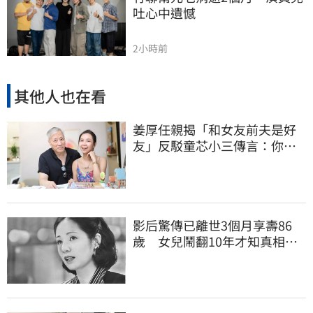
吐心中遺憾
2小時前
其他人也在看
姜厚任親揭「和女友前夫是好
友」反駁童芯小三傳言：你在
講三小？
影后驚傳已離世3個月享壽86
歲 女兒鬧翻10年才知真相
死訊晚4月才曝光