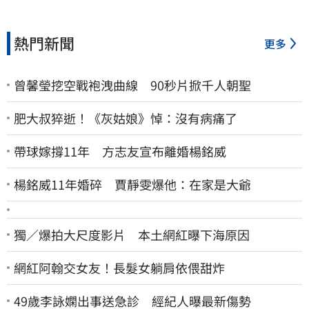
熱門新聞
更多
曾馨瑩挖空戰袍洩曲線 90秒片掀千人朝聖
肥大叔猝逝！《灰姑娘》悼：沒有病痛了
帶球嫁撐11年 方志友宣布離婚楊銘威
楊銘威11年婚碎 賈靜雯爆他：在家是大爺
獨／爆拍大尺度影片 本土網紅曝下海原因
網紅阿翰交女友！長髮女躺肩依偎甜炸
49歲李詠嫻出事送急診 經紀人曝最新傷勢