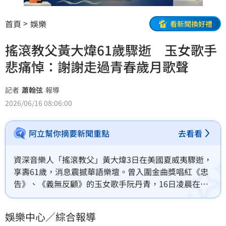
首頁
娛樂
看新聞換好禮
搖滾教父黃大煒61歲驟逝 玉女歌手
悲痛悼：謝謝走過青春歲月歌聲
記者
蕭翰弦
報導
2026/06/16 08:06:00
阿立幫你摘要新聞重點
去看看
資深音樂人「搖滾教父」黃大煒3日在美國夏威夷驟逝，
享壽61歲，消息震撼華語樂壇。曾入圍金曲獎唱紅《忠
告》、《義無反顧》的玉女歌手阮丹青，16日凌晨在臉
書發文悼念，感性寫下：「相信這兩天，很多人的心都
碎了。」
娛樂中心／綜合報導