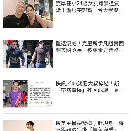
姜厚任小24歲女友背景遭質
疑！蕭彤雯證實「台大學歷是
真的」文章更超齡
重返漫威！克里斯伊凡證實回
歸美國隊長 被羅素兄弟整到
「屁滾尿流」
快訊／46歲肥大叔猝逝！疑
「帶病直播」死因成謎 團隊
「證實1事」發聲
最美主播裸背挺孕肚現身！踩
高跟鞋遭狠批「情色廚房」：