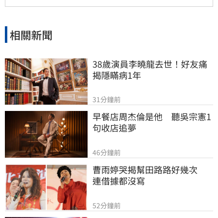
相關新聞
38歲演員李曉龍去世！好友痛
揭隱瞞病1年
31分鐘前
早餐店周杰倫是他　聽吳宗憲1
句收店追夢
46分鐘前
曹雨婷哭揭幫田路路好幾次　
連借據都沒寫
52分鐘前