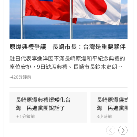
原爆典禮爭議　長崎市長：台灣是重要夥伴
駐日代表李逸洋因不滿長崎原爆和平紀念典禮的
座位安排，9日缺席典禮。長崎市長鈴木史朗今
日回應表示，台灣是重要的夥伴，在典禮前已秉
-426分鐘前
持誠意，鄭重且有禮地應對，將努力爭取台灣方
面理解長崎市的處理方式。
長崎原爆典禮爆矮化台
長崎原爆儀式爆
灣　民進黨團說話了
灣　民進黨團說
-61分鐘前
3小時前