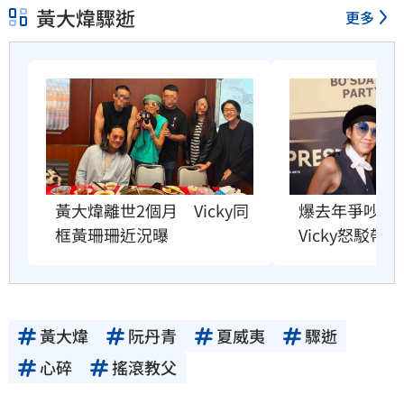
黃大煒驟逝
更多
爆去年爭吵逼
黃大煒離世2個月　Vicky同
Vicky怒駁帶
框黃珊珊近況曝
黃大煒
阮丹青
夏威夷
驟逝
心碎
搖滾教父