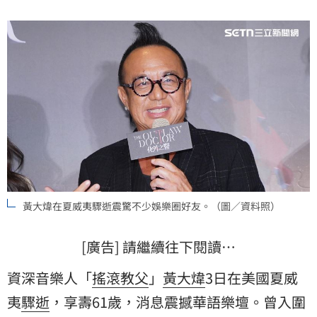
黃大煒在夏威夷驟逝震驚不少娛樂圈好友。（圖／資料照）
[廣告] 請繼續往下閱讀…
資深音樂人「
搖滾教父
」
黃大煒
3日在美國
夏威
夷
驟逝
，享壽61歲，消息震撼華語樂壇。曾入圍