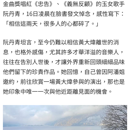
金曲獎唱紅《忠告》、《義無反顧》的玉女歌手
阮丹青
，16日凌晨在臉書發文悼念，感性寫下：
「相信這兩天，很多人的心都碎了。」
阮丹青坦言，至今仍難以相信黃大煒離世的消
息，也格外感傷，尤其許多才華洋溢的音樂人，
往往在告別人世後，才讓外界重新回頭細細品味
他們留下的珍貴作品。她回憶，自己曾因阿潘姐
邀約，前往欣賞一場黃大煒參與的演出，那也是
她印象中唯一一次與他近距離見面的機會。