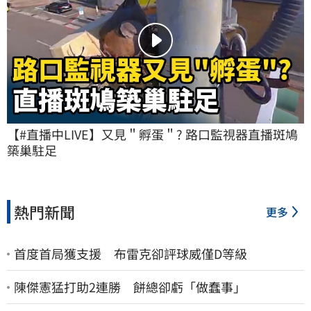
【#直播中LIVE】又見＂孵蛋＂? 路口監視器直播斑鳩
築巢駐足
熱門新聞
更多
首度首局獲支援 布雷克卻評球威僅D等級
陳傑憲猛打助2連勝 餅總卻虧「做蠢事」