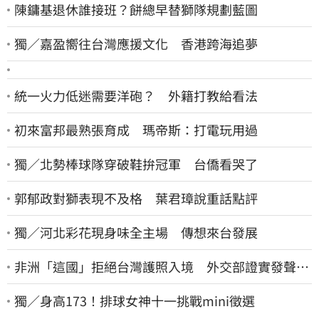
陳鏞基退休誰接班？餅總早替獅隊規劃藍圖
獨／嘉盈嚮往台灣應援文化 香港跨海追夢
統一火力低迷需要洋砲？ 外籍打教給看法
初來富邦最熟張育成 瑪帝斯：打電玩用過
獨／北勢棒球隊穿破鞋拚冠軍 台僑看哭了
郭郁政對獅表現不及格 葉君璋說重話點評
獨／河北彩花現身味全主場 傳想來台發展
非洲「這國」拒絕台灣護照入境 外交部證實發聲
了：持續交涉聯繫
獨／身高173！排球女神十一挑戰mini徵選