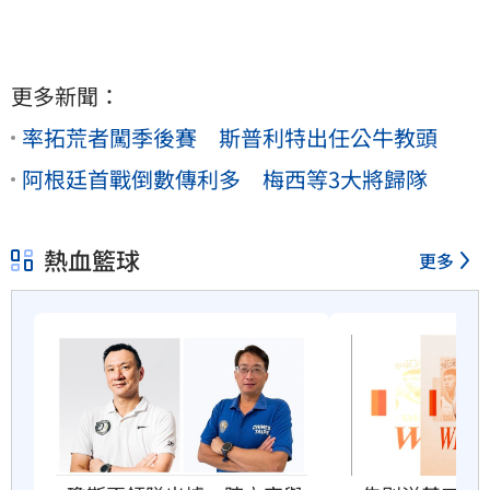
更多新聞：
率拓荒者闖季後賽 斯普利特出任公牛教頭
阿根廷首戰倒數傳利多 梅西等3大將歸隊
熱血籃球
更多