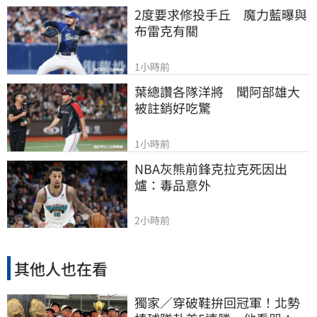
2度要求修投手丘　魔力藍曝與
布雷克有關
1小時前
葉總讚各隊洋將　聞阿部雄大
被註銷好吃驚
1小時前
NBA灰熊前鋒克拉克死因出
爐：毒品意外
2小時前
其他人也在看
獨家／穿破鞋拚回冠軍！北勢