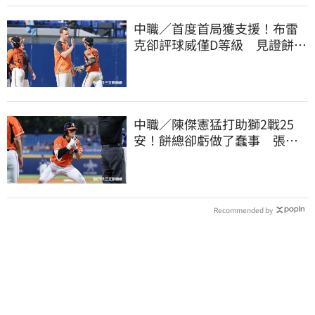
中職／首度首局獲支援！布雷
克卻評球威僅D等級 見證餅總
400勝有感而發
中職／陳傑憲猛打助獅2戰25
安！餅總卻虧做了蠢事 張翔
短打傷退不樂觀
Recommended by