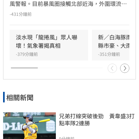
風警報。目前暴風圈接觸北部近海，外圍環流引
發強對流，北海岸已出現強風與局部龍捲風。氣
-431分鐘前
象署示警，今晚至明日為影響最劇烈時段，北部
及竹苗山區恐有豪雨，彰化以北至宜蘭、馬祖等
地需嚴防8至11級強陣風。此外，基隆北海岸適
淡水現「龍捲風」眾人嚇
新／白海豚雨彈
逢大潮，恐有積淹水風險，沿海浪高達4至6米。
壞！氣象署揭真相
縣市豪、大雨特
提醒民眾非必要勿前往海邊或山區活動，嚴防強
-379分鐘前
-351分鐘前
風豪雨威脅，並留意最新氣象資訊以策安全。
相關新聞
兄弟打線突破後勁　黃韋盛3打
點率隊2連勝
9分鐘前