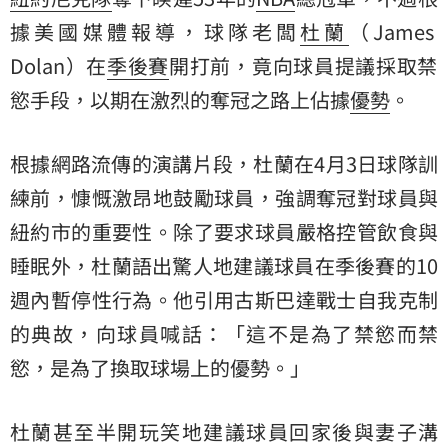
據美國媒體報導，球隊老闆
杜蘭
（James
Dolan）在
季後賽
開打前，竟向球員提議採取禁
慾手段，以期在激烈的奪冠之路上佔據
優勢
。
根據網路流傳的演講片段，杜蘭在4月3日球隊訓
練前，慷慨激昂地鼓勵球員，強調奪冠對球員與
紐約市的重要性。除了要求球員嚴格控管飲食與
睡眠外，杜蘭語出驚人地建議球員在季後賽的10
週內暫停性行為。他引用古斯巴達戰士自我克制
的典故，向球員喊話：「這不是為了禁慾而禁
慾，是為了換取球場上的優勢。」
杜蘭甚至半開玩笑地建議球員回家後與妻子溝