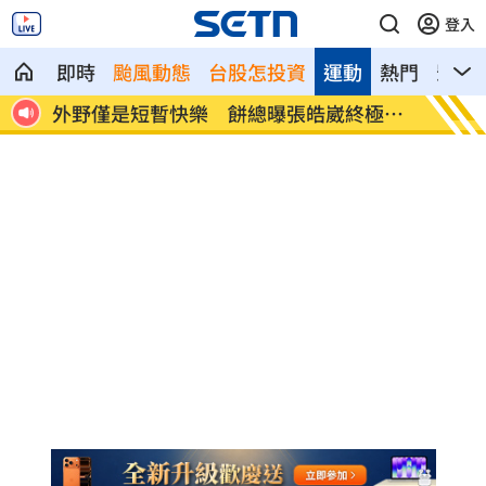
登入
即時
颱風動態
台股怎投資
運動
熱門
影音
法退休
外野僅是短暫快樂 餅總曝張皓崴終極目
想靠正
標