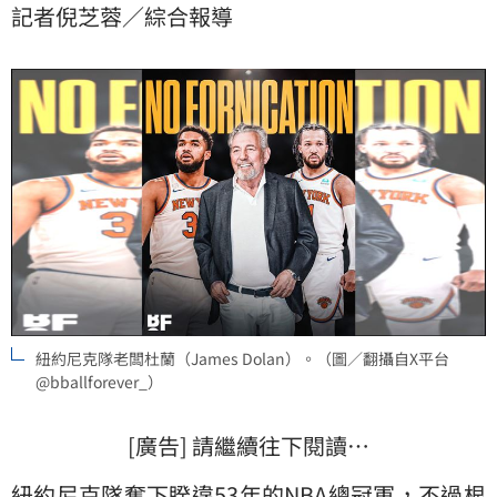
記者倪芝蓉／綜合報導
紐約尼克隊老闆杜蘭（James Dolan）。（圖／翻攝自X平台
@bballforever_）
[廣告] 請繼續往下閱讀…
紐約尼克隊
奪下睽違53年的
NBA
總冠軍，不過根