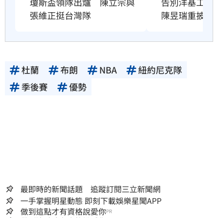
瓊斯盃領隊出爐　陳立宗與
告別洋基工程
張維正挺台灣隊
陳昱瑞重披戰
杜蘭
布朗
NBA
紐約尼克隊
季後賽
優勢
最即時的新聞話題 追蹤訂閱三立新聞網
一手掌握明星動態 即刻下載娛樂星聞APP
做到這點才有資格說愛你
PR