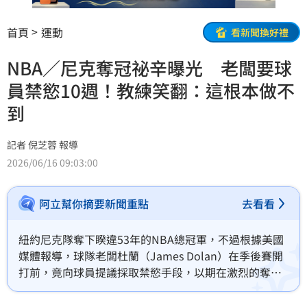
首頁
運動
看新聞換好禮
NBA／尼克奪冠祕辛曝光 老闆要球
員禁慾10週！教練笑翻：這根本做不
到
記者 倪芝蓉 報導
2026/06/16 09:03:00
阿立幫你摘要新聞重點
去看看
紐約尼克隊奪下睽違53年的NBA總冠軍，不過根據美國
媒體報導，球隊老闆杜蘭（James Dolan）在季後賽開
打前，竟向球員提議採取禁慾手段，以期在激烈的奪冠
之路上佔據優勢。