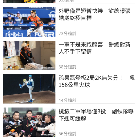
外野僅是短暫快樂　餅總曝張
皓崴終極目標
23分鐘前
一軍不是來跑龍套　餅總對新
人不手下留情
38分鐘前
孫易磊登板2局2K無失分！　飆
156公里火球
44分鐘前
桃猿二軍單場僅3投　副領隊曝
下週可緩解
56分鐘前