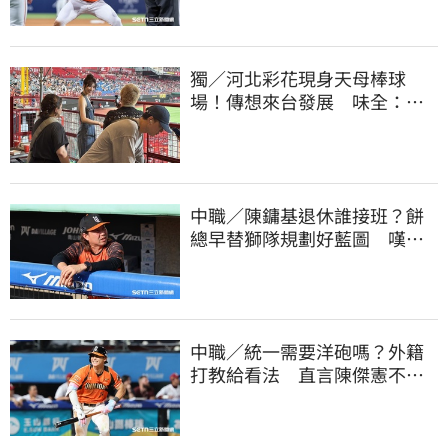
獨／河北彩花現身天母棒球
場！傳想來台發展 味全：歡
迎各界人士進場
中職／陳鏞基退休誰接班？餅
總早替獅隊規劃好藍圖 嘆新
生代安定感不足
中職／統一需要洋砲嗎？外籍
打教給看法 直言陳傑憲不能
天天4安扛全隊