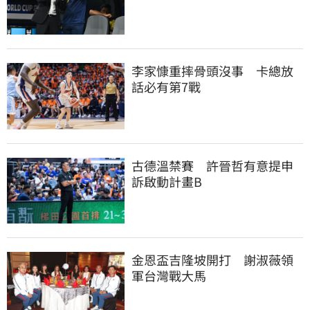
李家慷重摔骨頭沒事　卡總放
話必有第7戰
古德溫禁賽　許晉哲有意提申
訴啟動計畫B
金恩盃吉隆坡開打　謝淑薇領
軍台灣戰大馬