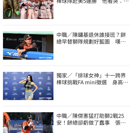
棒球隊赴美5連勝 他看哭：台
灣囡仔的韌性
中職／陳鏞基退休誰接班？餅
總早替獅隊規劃好藍圖 嘆新
生代安定感不足
獨家／「排球女神」十一跨界
棒球挑戰FA mini徵選 身高
173竟成應援劣勢
中職／陳傑憲猛打助獅2戰25
安！餅總卻虧做了蠢事 張翔
短打傷退不樂觀