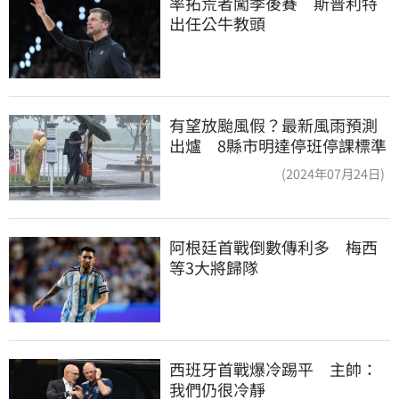
率拓荒者闖季後賽　斯普利特
出任公牛教頭
有望放颱風假？最新風雨預測
出爐 8縣市明達停班停課標準
(2024年07月24日)
阿根廷首戰倒數傳利多　梅西
等3大將歸隊
西班牙首戰爆冷踢平　主帥：
我們仍很冷靜