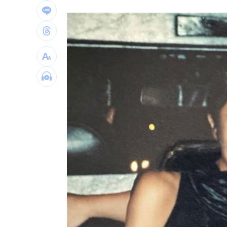
長尾獼猴失控狂襲居民！官方追查異常
伊波拉失控！專家憂病毒恐已突變
00:23
飲料空盒找嘸地方丟 騎車咬著遭攔查
台灣彩券開獎直播中
20:31
LIVE三立+24小時直播
15:27
三立iNEWS新聞台線上直播
18:00
商場戰國來臨 台中「頂奢大道」逐漸
台彩父親節推新刮刮樂千萬頭獎超「爸
「拍片人的多重宇宙」職涯論壇9/12登
8國球員齊聚高雄 Formosa 7s掀足球