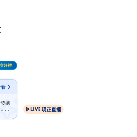
疼
換好禮
看看
爆發遺
現正直播
囑。會
中很難