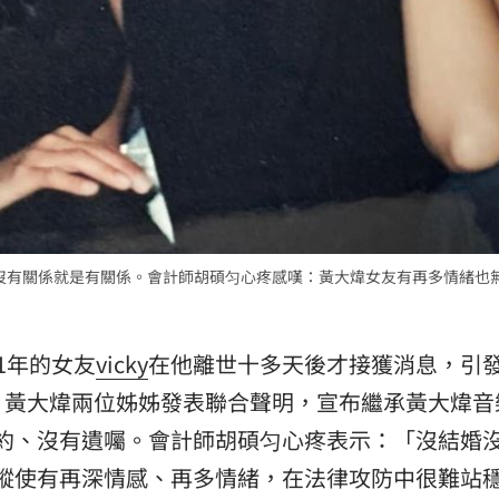
15
利、沒有關係就是有關係。會計師胡碩匀心疼感嘆：黃大煒女友有再多情緒也
1年的女友
vicky
在他離世十多天後才接獲消息，引
，黃大煒兩位姊姊發表聯合聲明，宣布繼承黃大煒音
有婚約、沒有遺囑。會計師胡碩匀心疼表示：「沒結婚
ky縱使有再深情感、再多情緒，在法律攻防中很難站