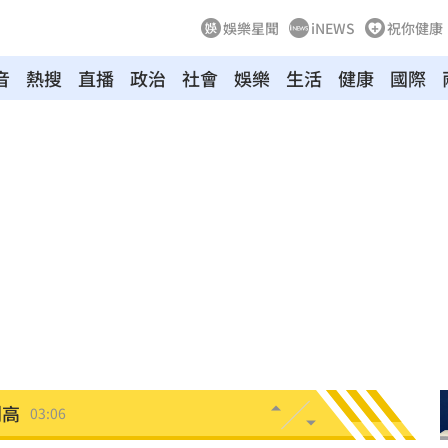
娛樂星聞
iNEWS
祝你健康
音
熱搜
直播
政治
社會
娛樂
生活
健康
國際
0%
04:20
04:17
04:04
拉鋸
03:10
分
03:08
創高
03:06
:53