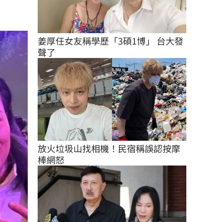
姜厚任女友稱學歷「3碩1博」 台大發
聲了
放火垃圾山找相機！民宿稱誤認按摩
棒網怒