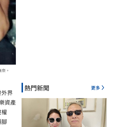
無奈。
熱門新聞
更多
發外界
樂資產
沒權
穩腳