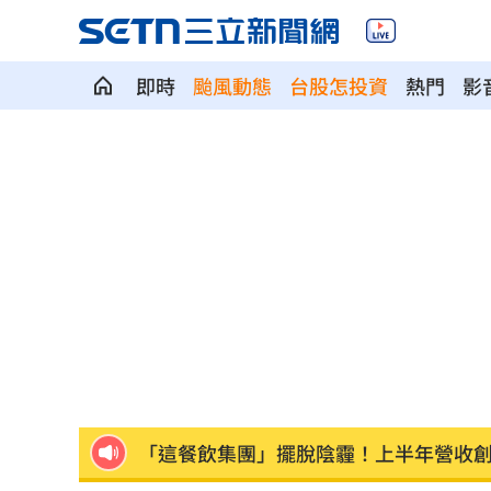
即時
颱風動態
台股怎投資
熱門
影
股災這8檔規模逆勢創高 它最猛成長逾1
爆掛表妹當小三！表姊擅貼IG下場慘了
半導體與綠能雙箭頭！ 「它」霸氣狂賺
華許9月升息？ING：匯市在他與戰爭間
老後離婚財產怎麼分？ 丈夫退休金拒
「這餐飲集團」擺脫陰霾！上半年營收
賓士S500擋浩劫！車主這話暖哭全網
01