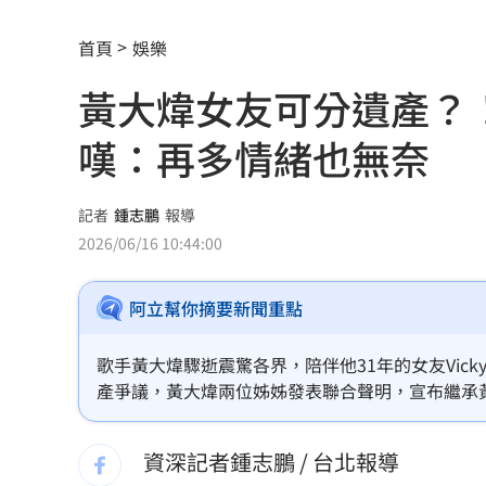
台股暴跌誰最能扛 高含金這幾檔繳正
首頁
娛樂
Q2獲利年增221% 愛普*EPS衝4.18元
黃大煒女友可分遺產？
宏福苑大火調查出爐！菸頭引燃施工雜
嘆：再多情緒也無奈
定投10年翻逾5倍 這檔吸引存股族卡位
新／四指齊揚！台指期飆破500點
00:48
記者
鍾志鵬
報導
2026/06/16 10:44:00
慈濟遭詐10.6億元！全款拿回解方曝
00:
阿立幫你摘要新聞重點
稱龍蝦咬完就吐 爆李世宗要信徒喝精
樂天女孩淚揭往事 愛意表達障礙遭重
歌手黃大煒驟逝震驚各界，陪伴他31年的女友Vi
產爭議，黃大煒兩位姊姊發表聯合聲明，宣布繼承黃
一張百萬太貴！他公開高價股買法：賺3
計師胡碩匀心疼表示：「沒結婚沒權利、沒有關係就
站穩腳步。一句話點出法律與感情之間最殘酷的差
資深記者鍾志鵬 / 台北報導
獨／海外遊學增強外語 台人夯英、美