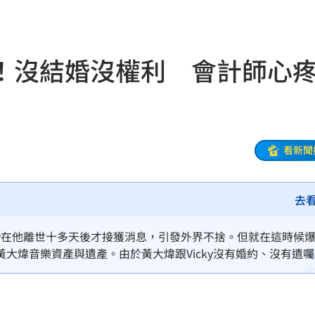
報酬
01:45
！
01:20
！沒結婚沒權利 會計師心
物
01:17
！
01:03
看新聞
47
去
油
00:43
擊
00:41
cky在他離世十多天後才接獲消息，引發外界不捨。但就在這時候
大煒音樂資產與遺產。由於黃大煒跟Vicky沒有婚約、沒有遺
0萬
00:36
是有關係」，Vicky縱使有再深情感、再多情緒，在法律攻防
別。
、加
00:31