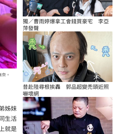
獨／曹雨婷爆拿工會錢買豪宅　李亞
萍發聲
無奈。
昔赴陸尋根挨轟　郭品超變禿頭近照
嚇壞網
弟姊妹
同生活
上就是