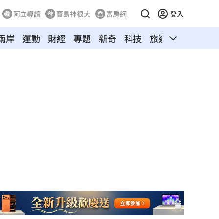
阿立導讀
寶島神很大
富房網
登入
兩岸
運動
財經
專題
新奇
科技
旅遊
汽車
寵物