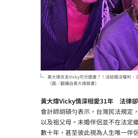
黃大煒女友Vicky可分遺產？！沒結婚沒權
（圖／翻攝自黃大煒臉書）
黃大煒Vicky
情深相愛31
年 法律卻
會計師胡碩匀表示，台灣民法規定
以及祖父母。未婚伴侶並不在法定
數十年，甚至彼此視為人生唯一伴