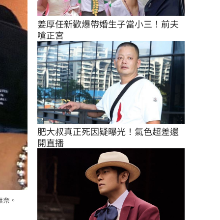
姜厚任新歡爆帶婚生子當小三！前夫
嗆正宮
肥大叔真正死因疑曝光！氣色超差還
開直播
無奈。