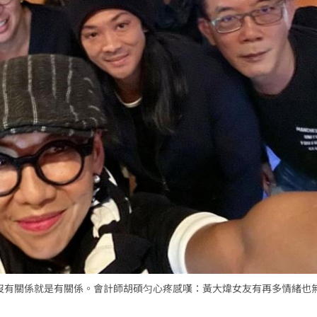
利、沒有關係就是有關係。會計師胡碩匀心疼感嘆：黃大煒女友有再多情緒也