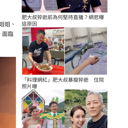
肥大叔猝逝前為何堅持直播？網悲曝
姐姐、
這原因
，面臨
「料理網紅」肥大叔暴瘦猝逝　住院
照片曝