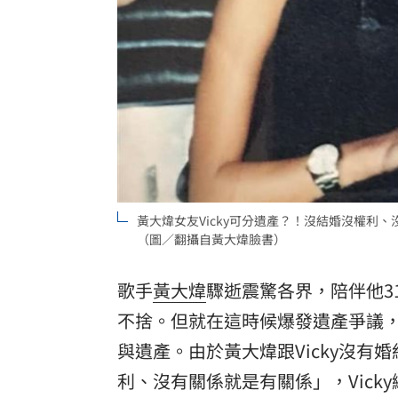
理想混蛋號召粉絲跨海追星吃美食！
18:
黃大煒女友Vicky可分遺產？！沒結婚沒權
（圖／翻攝自黃大煒臉書）
歌手
黃大煒
驟逝震驚各界，陪伴他3
不捨。但就在這時候爆發遺產爭議
與遺產。由於黃大煒跟Vicky沒
利、沒有關係就是有關係」，Vic