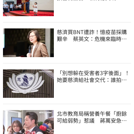
任再交棒給你
慈濟買BNT遭詐！憶疫苗採購
艱辛 蔡英文：危機來臨時務
必相信專業
「別想躲在受害者3字後面」！
她要慈濟給社會交代：誰拍板
付10.6億
北市教育局稱營養午餐「廚餘
可給弱勢」惹議 蔣萬安急
喊：不會這樣做