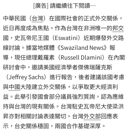
[廣告] 請繼續往下閱讀…
中華民國（
台灣
）在國際社會的正式外交關係，
近日再度成為焦點。作為台灣在非洲唯一的
邦交
國，史瓦帝尼王國（Eswatini）近期爆發外交路
線討論。據當地媒體《Swaziland News》報
導，現任總理戴羅素（Russell Dlamini）在內閣
研討會中，邀請美國經濟學者傑佛瑞薩克斯
（Jeffrey Sachs）進行報告，後者建議該國考慮
與
中國
大陸建立外交關係，以爭取更大經濟利
益。此舉引發國會部分議員強烈質詢，認為應維
持與台灣的現有關係。台灣駐史瓦帝尼大使梁洪
昇亦對相關討論表達關切。台灣
外交部
回應表
示，台史關係穩固，兩國合作基礎深厚。