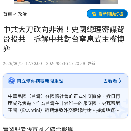
首頁
政治
看新聞換好禮
中共大刀砍向非洲！史國總理密謀背
骨投共 拆解中共對台窒息式主權博
弈
2026/06/16 17:20:00
2026/06/16 17:20:38
更新
阿立幫你摘要新聞重點
去看看
中華民國（台灣）在國際社會的正式外交關係，近日再
度成為焦點。作為台灣在非洲唯一的邦交國，史瓦帝尼
王國（Eswatini）近期爆發外交路線討論。據當地媒體
《Swaziland News》報導，現任總理戴羅素（Russell 
Dlamini）在內閣研討會中，邀請美國經濟學者傑佛瑞薩
實習記者張宣恩／綜合報導