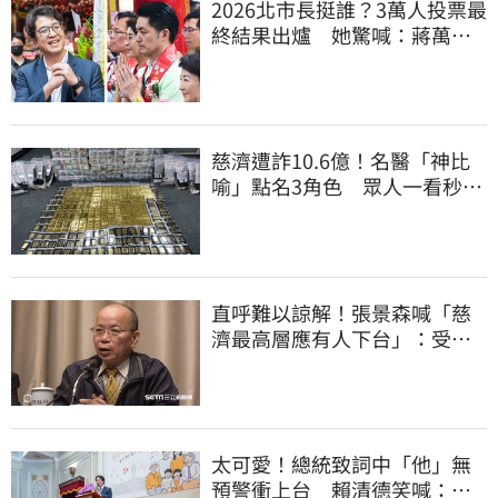
2026北市長挺誰？3萬人投票最
終結果出爐 她驚喊：蔣萬安
真該緊張了
慈濟遭詐10.6億！名醫「神比
喻」點名3角色 眾人一看秒懂
讚：好傳神
直呼難以諒解！張景森喊「慈
濟最高層應有人下台」：受害
者是捐款的大眾
太可愛！總統致詞中「他」無
預警衝上台 賴清德笑喊：卸