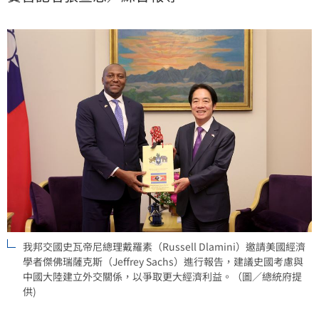
克斯（Jeffrey Sachs）進行報告，後者建議該國考慮與
中國大陸建立外交關係，以爭取更大經濟利益。
我邦交國史瓦帝尼總理戴羅素（Russell Dlamini）邀請美國經濟
學者傑佛瑞薩克斯（Jeffrey Sachs）進行報告，建議史國考慮與
中國大陸建立外交關係，以爭取更大經濟利益。（圖／總統府提
供)