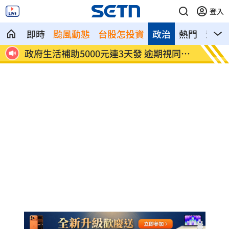
登入
即時
颱風動態
台股怎投資
政治
熱門
影音
醫
政府生活補助5000元連3天發 逾期視同放
宏碁發
棄
層