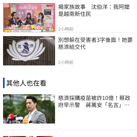
揭家族故事　沈伯洋：我阿嬤
是越南新住民
2小時前
別想躲在受害者3字後面！她要
慈濟給交代
2小時前
其他人也在看
慈濟採購疫苗被詐10億！蔡政
府早示警 蔣萬安「名言」翻
車被酸爆