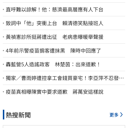
直呼難以諒解！他：慈濟最高層應有人下台
致詞中「他」突衝上台 賴清德笑點接班人
黃禎憲診所挺蔣遭出征 老病患曝暖舉聲援
4年前示警疫苗掮客遭抹黑 陳時中回應了
轟藍營5人造謠政客 林楚茵：出來道歉！
獨家／曹雨婷遭控拿工會錢買豪宅！李亞萍不忍發
聲：余天管工會都貼錢
疫苗真相曝陳實中要求道歉 蔣萬安這樣說
熱搜新聞
更多