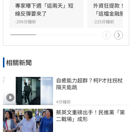
億元，大舉減碼群創與華邦電，長榮航則獲外資
專家曝下週「這兩天」短
外資狂提款！國
青睞成為買超冠軍。市場多空在季線壓力區拉
線反彈要來了
「這檔金融股 」
鋸，投資人需密切留意後續外資操作動向與資金
-296分鐘前
-225分鐘前
流向，短線獲利回吐賣壓是否持續，將成為影響
大盤後市走勢的關鍵指標。
相關新聞
自癒能力超群？柯P才拄拐杖　
隔天能跳
4分鐘前
蔡英文重磅出手！民進黨「第
二戰場」成形