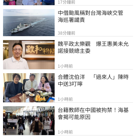
17分鐘前
中借颱風稱對台灣海峽交管　
海巡署譴責
38分鐘前
魏平政太樂觀　爆王惠美未允
諾接競總主委
1小時前
合體沈伯洋　「過來人」陳時
中送3叮嚀
1小時前
台籍教師在中國被拘禁！海基
會揭可能原因
1小時前