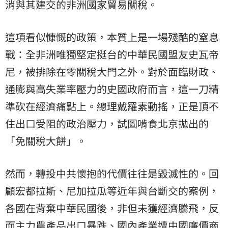
消與其建交的非洲國家貿易關稅。
這項看似慷慨的政策，本質上是一場殘酷的窒息
戰：全非洲唯獨堅定挺台的中華民國盟友史瓦帝
尼，被排除在零關稅大門之外。對於面臨財政、
通膨與高失業率壓力的史國政府而言，這一刀精
準砍在經濟痛點上。總理戴羅素動搖，正是頂不
住出口受阻的政治壓力，試圖啃食北京拋出的
「免關稅大餅」。
然而，轉投中共懷抱的代價往往是毀滅性的。回
顧宏都拉斯、尼加拉瓜等近年與台斷交的案例，
各國在背棄中華民國後，非但未獲經濟騰飛，反
而主力農產品出口暴跌、國內產業遭中國廉價商