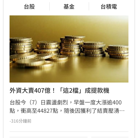
台股
基金
台積電
外資大賣407億！「這2檔」成提款機
台股今（7）日震盪劇烈，早盤一度大漲逾400
點，衝高至44827點，隨後因獲利了結賣壓湧
現，指數翻黑收在44225.91點，下跌170.79點，
-316分鐘前
成交量達8207億元。三大法人合計賣超442.44億
元，其中外資終結連兩日買超，轉為賣超407.16