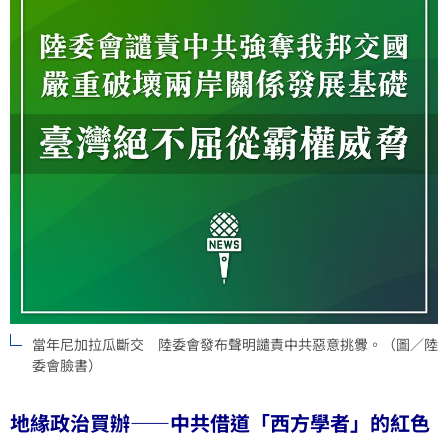
當年尼加拉瓜斷交 陸委會發布聲明譴責中共惡意挑釁。（圖／陸
委會臉書）
地緣政治買辦——中共借道「西方學者」的紅色