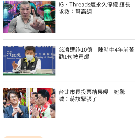
IG、Threads遭永久停權 館長
求救：幫高調
慈濟遭詐10億　陳時中4年前苦
勸1句被罵爆
台北市長投票結果曝　她驚
喊：蔣該緊張了