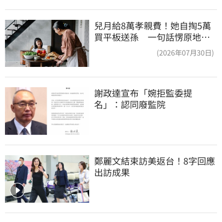
兒月給8萬孝親費！她自掏5萬
買平板送孫 一句話愣原地
「傷心不已」
(2026年07月30日)
謝政達宣布「婉拒監委提
名」：認同廢監院
鄭麗文結束訪美返台！8字回應
出訪成果