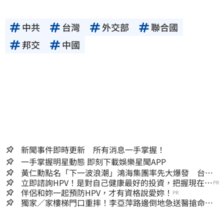
中共
台灣
外交部
聯合國
邦交
中國
新聞事件即時更新 所有消息一手掌握！
一手掌握明星動態 即刻下載娛樂星聞APP
黃仁勳點名「下一波浪潮」鴻海集團率先大爆發 台股
這族群全面噴出
立即諮詢HPV！是對自己健康最好的投資，把握現在不
PR
嫌晚！
伴侶和妳一起預防HPV，才有資格說愛妳！
PR
獨家／家樓梯門口重摔！李亞萍路邊倒地急送醫搶命
「最新傷況」曝