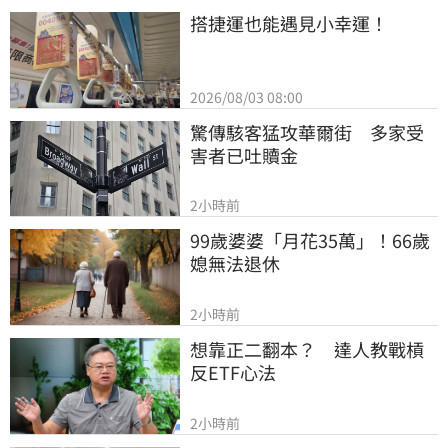
搭捷運也能遇見小幸運！
2026/08/03 08:00
驚傳駭客猛攻華爾街　多家受
害者已吐贖金
2小時前
99歲婆婆「月花35萬」！66歲
媳無法退休
2小時前
想靠正二翻本？　達人教戰槓
反ETF心法
2小時前