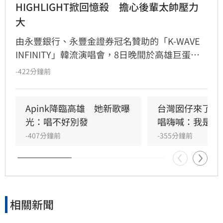
HIGHLIGHT掀回憶殺　擔心後輩太帥壓力
大
由永豐銀行、永豐金證券冠名贊助的「K-WAVE 
INFINITY」韓流演唱會，8日晚間於高雄巨蛋熱
力開唱，集結NEWBEAT、FLARE U、CRAVITY、
-422分鐘前
Apink及HIGHLIGHT五組人氣韓星，從新生代團
體到韓流經典代表接力登台，滿場粉絲高舉手燈
熱情應援，尖叫與歡呼聲一路未停，最後由
Apink降臨高雄　她新歌曝
台灣囡仔來了　
HIGHLIGHT壓軸接管舞台，將現場氣氛推向最高
光：唱不好別發
唱嗨喊：我是誰
潮。
-407分鐘前
-355分鐘前
相關新聞