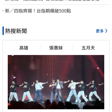
丞琳網笑翻：太誠實
新／四指齊揚！台指期飆破500點
熱搜新聞
更多
高雄
張惠妹
五月天