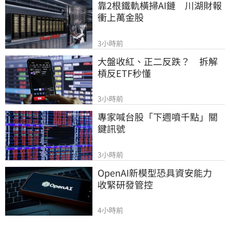
靠2根鐵軌橫掃AI鏈　川湖財報
衝上萬金股
3小時前
大盤收紅、正二反跌？　拆解
槓反ETF秒懂
3小時前
專家喊台股「下週噴千點」關
鍵訊號
3小時前
OpenAI新模型恐具資安能力　
收緊研發管控
4小時前