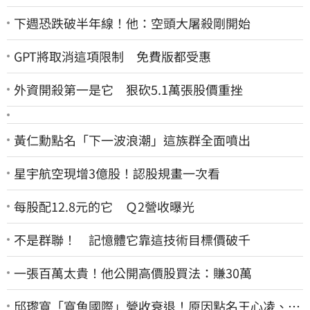
下週恐跌破半年線！他：空頭大屠殺剛開始
GPT將取消這項限制 免費版都受惠
外資開殺第一是它 狠砍5.1萬張股價重挫
黃仁勳點名「下一波浪潮」這族群全面噴出
星宇航空現增3億股！認股規畫一次看
每股配12.8元的它 Ｑ2營收曝光
不是群聯！ 記憶體它靠這技術目標價破千
一張百萬太貴！他公開高價股買法：賺30萬
邱瓈寬「寬魚國際」營收衰退！原因點名王心凌、楊