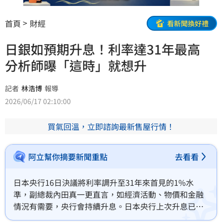
首頁
財經
看新聞換好禮
日銀如預期升息！利率達31年最高
分析師曝「這時」就想升
記者
林浩博
報導
2026/06/17 02:10:00
買氣回溫，立即諮詢最新售屋行情！
阿立幫你摘要新聞重點
去看看
日本央行16日決議將利率調升至31年來首見的1%水
準，副總裁內田真一更直言，如經濟活動、物價和金融
情況有需要，央行會持續升息。日本央行上次升息已是
去年12月，但知名貨幣分析師Justin Low表示，其實央