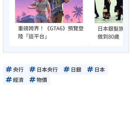
重磅跨界！《GTA6》預覽登
日本銀髮族瘋
陸「這平台」
做到80歲
央行
日本央行
日銀
日本
經濟
物價