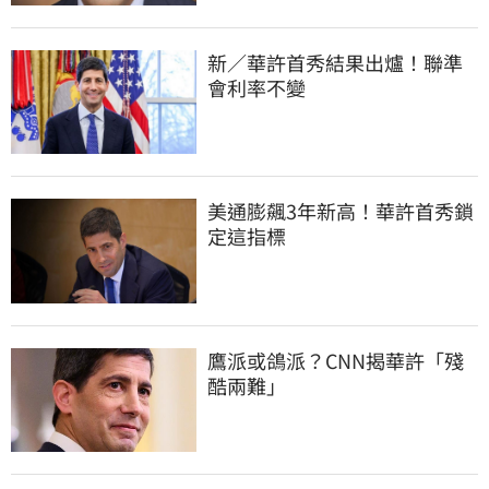
新／華許首秀結果出爐！聯準
會利率不變
美通膨飆3年新高！華許首秀鎖
定這指標
鷹派或鴿派？CNN揭華許「殘
酷兩難」