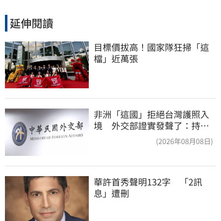
延伸閱讀
目標價拔高！國家隊狂掃「這
檔」近萬張
非洲「這國」拒絕台灣護照入
境 外交部證實發聲了：持續
交涉聯繫
(2026年08月08日)
華許首秀聲明132字　「2訊
息」遭刪