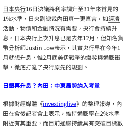
日本
央行
16日決議將利率調升至31年來首見的
1%水準，日央副總裁內田真一更直言，如
經濟
活動、
物價
和金融情況有需要，央行會持續升
息。
日本央行
上次升息已是去年12月，但知名貨
幣分析師Justin Low表示，其實央行早在今年1
月就想升息，惟2月底美伊戰爭的爆發與通膨衝
擊，徹底打亂了央行原先的規劃。
日銀再升息？內田：中東局勢納入考量
根據財經媒體《
investinglive
》的整理報導，內
田在會後記者會上表示，維持通膨率在2%水準
附近有其重要，而目前通膨持續具有突破目標數