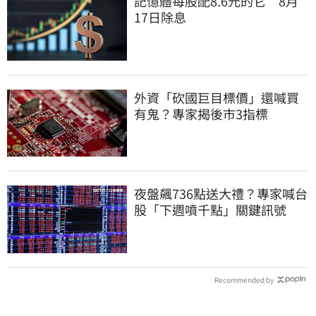
記憶體每股配8.6元的它 8月
17日除息
外資「砍國巨目標價」還喊買
有鬼？專家揭後市3指標
夜盤飆736點送大禮？專家喊台
股「下週噴千點」關鍵訊號
Recommended by