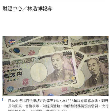
行早在今年1月就想升息，惟2月底美伊戰爭的爆發與通
財經中心／林浩博報導
膨衝擊，徹底打亂了央行原先的規劃。
日本央行16日決議調升利率至1%，為1995年以來最高水準，副行
長內田真一會後表示，如經濟活動、物價和財務情況有需要，央行
將持續升息。（示意圖／翻攝自Pixabay）