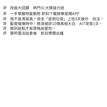
改版大回饋 熱門3C大獎接力送
一手掌握明星動態 即刻下載娛樂星聞APP
我不是清潔員！保全「拒倒垃圾」上班3天被炒 找法院
討公道結果出爐
藍曾嗆陳時中！慈濟被詐10億真相大白 AIT突發1文酸
爆…他笑：真的很會
做到這點才有資格說愛你
PR
華邦電法說會後 新目標價出爐