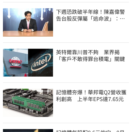
下週恐跌破半年線！陳嘉偉警
告台股反彈屬「逃命波」：空
頭大屠殺剛開始
英特爾靠川普不夠 業界揭
「客戶不敢得罪台積電」關鍵
記憶體夯爆！華邦電Q2營收獲
利創高 上半年EPS達7.65元