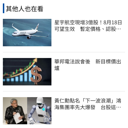
其他人也在看
星宇航空現增3億股！8月18日
可望生效 暫定價格、認股規
畫一次看
華邦電法說會後 新目標價出
爐
黃仁勳點名「下一波浪潮」鴻
海集團率先大爆發 台股這族
群全面噴出