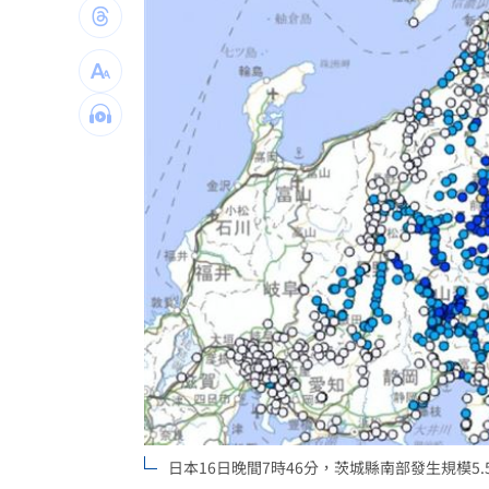
昔赴陸尋根挨轟 郭品超變禿頭近照嚇
買疫苗被詐10億！昔日半導體CEO認了
劉若雪首度回應！捲入周杰倫私生子風
選手一開口驚豔全場 歌王聽到一半變
台灣彩券開獎直播中
20:31
LIVE三立+24小時直播
15:27
三立iNEWS新聞台線上直播
18:00
商場戰國來臨 台中「頂奢大道」逐漸
台彩父親節推新刮刮樂千萬頭獎超「爸
日本16日晚間7時46分，茨城縣南部發生規模
「拍片人的多重宇宙」職涯論壇9/12登