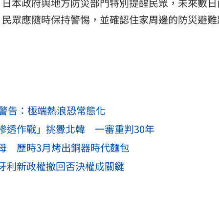
。日本政府與地方防災部門特別提醒民眾，未來數日
，民眾應隨時保持警惕，並確認住家周邊的防災避難
家警告：極端熱浪恐常態化
滲透作戰」挑釁北韓 一審重判30年
母 歷時3月烤出銅器時代麵包
牙利新政權撤回否決權成關鍵