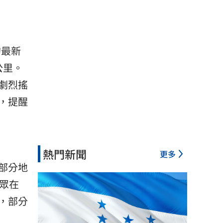
的最新
公里。
劇烈搖
，提醒
熱門新聞
更多
部分地
眾在
，部分