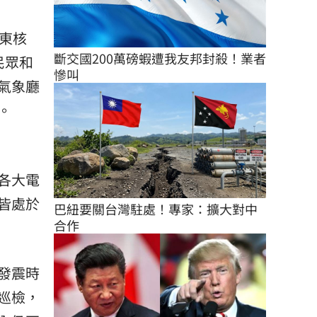
東核
斷交國200萬磅蝦遭我友邦封殺！業者
民眾和
慘叫
氣象廳
。
各大電
皆處於
巴紐要關台灣駐處！專家：擴大對中
合作
發震時
巡檢，