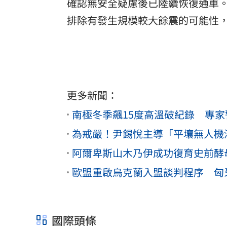
確認無安全疑慮後已陸續恢復通車
排除有發生規模較大餘震的可能性
更多新聞：
南極冬季飆15度高溫破紀錄 專
為戒嚴！尹錫悅主導「平壤無人機
阿爾卑斯山木乃伊成功復育史前酵
歐盟重啟烏克蘭入盟談判程序 匈
國際頭條