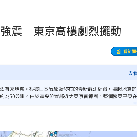
16:15
放過
16:13
5強震 東京高樓劇烈擺動
曝光
16:12
車
16:12
看新聞
在哭
16:11
去
理
16:06
灣隊
16:06
生強烈有感地震。根據日本氣象廳發布的最新觀測紀錄，這起地震
大約為50公里。由於震央位置鄰近大東京首都圈，整個關東平原
懂買
16:04
象廳也在地震發生當下，同步針對關東多地發布國家級的「緊急
穢物
16:01
阿咪
16:01