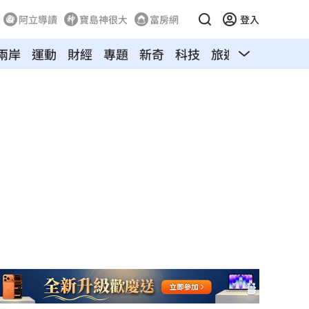
阿立導讀
寶島神很大
富房網
登入
兩岸
運動
財經
專題
新奇
科技
旅遊
汽車
寵物