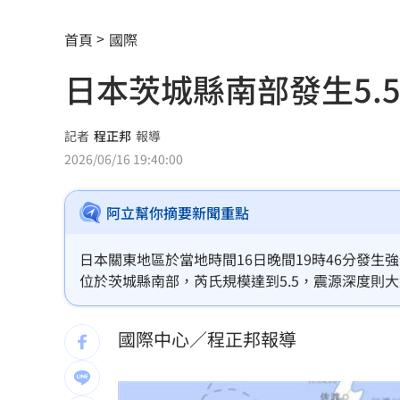
不斷更新／虎航8日沖繩石垣島8班停飛
首頁
國際
反指標女神一句話旺宏重摔！網抖：求
日本茨城縣南部發生5.
白海豚會放颱風假？最新暴風圈侵襲率
吉安鄉公所副主任酒駕 突開車門害摔
記者
程正邦
報導
2026/06/16 19:40:00
前員工虐殺董座封屍 他見煞：有冤屈
阿立幫你摘要新聞重點
白推交通罰款專用公投！綠：可直接處
瓊斯盃領隊出爐 陳立宗與張維正挺台
日本關東地區於當地時間16日晚間19時46分發
位於茨城縣南部，芮氏規模達到5.5，震源深度則
日人扛回35公斤戰利品曝 台人一看：
發生時皆能感受到明顯且持續的劇烈搖晃。日本氣
速報」，提醒民眾尋找安全掩蔽。
國際中心／程正邦報導
台中女里長掃街拜票遭潑糞⋯全身沾滿
彰化橘色虎斑貓走失！飼主懸賞20萬找