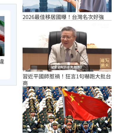
2026最佳移居國曝！台灣名次好強
違
習近平國師惹禍！狂言1句嚇跑大批台
商