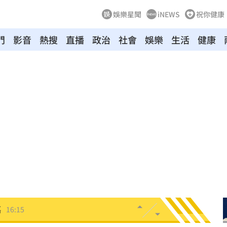
娛樂星聞
iNEWS
祝你健康
門
影音
熱搜
直播
政治
社會
娛樂
生活
健康
黑幕
16:25
萬
16:21
業
16:19
快樂
16:19
分曝
16:17
傷
16:15