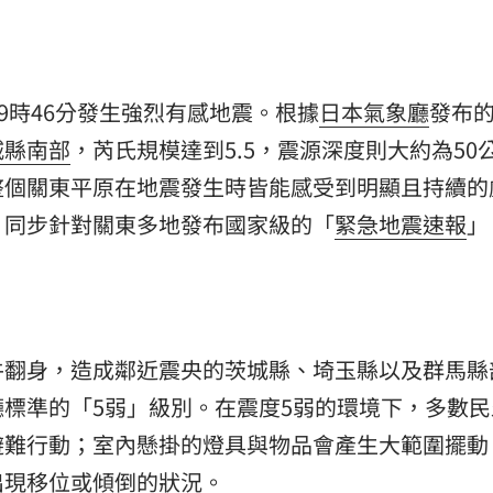
熱潮
10:00
15
9時46分發生強烈有感地震。根據
日本氣象廳
發布
城縣南部
，芮氏規模達到5.5，震源深度則大約為50
整個關東平原在地震發生時皆能感受到明顯且持續的
，同步針對關東多地發布國家級的「
緊急地震速報
」
牛翻身，造成鄰近震央的茨城縣、埼玉縣以及群馬縣
標準的「5弱」級別。在震度5弱的環境下，多數民
避難行動；室內懸掛的燈具與物品會產生大範圍擺動
出現移位或傾倒的狀況。