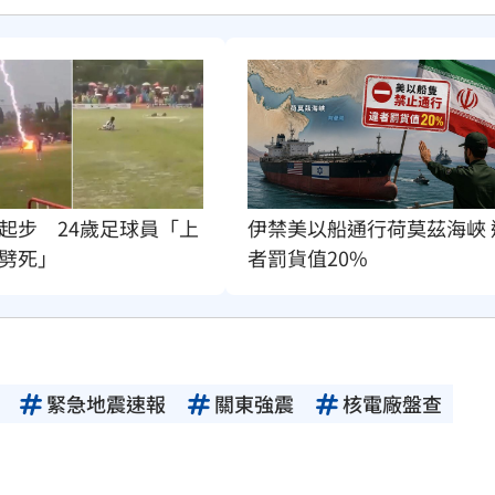
起步　24歲足球員「上
伊禁美以船通行荷莫茲海峽 
劈死」
者罰貨值20%
緊急地震速報
關東強震
核電廠盤查