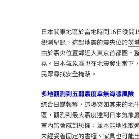
8國球員齊聚高雄 Formosa 7s掀足球
理想混蛋號召粉絲跨海追星吃美食！
18:
日本關東地區於當地時間16日晚間1
觀測紀錄，這起地震的震央位於
茨
由於震央位置鄰近大東京首都圈，
晃。日本氣象廳也在地震發生當下
民眾尋找安全掩蔽。
多地觀測到五弱震度幸無海嘯風險
綜合日媒報導，這場突如其來的地
區，觀測到最大震度達到日本氣象廳
室內皆會感到恐懼，並本能地採取
未經妥善固定的書櫃、家具也可能