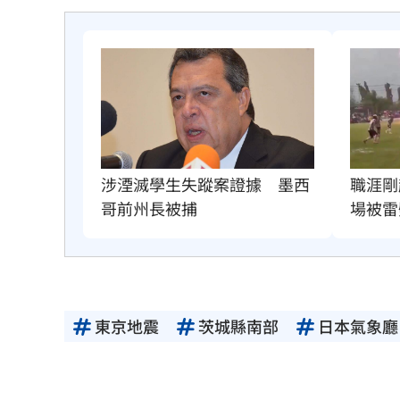
職涯剛
涉湮滅學生失蹤案證據　墨西
場被雷
哥前州長被捕
東京地震
茨城縣南部
日本氣象廳