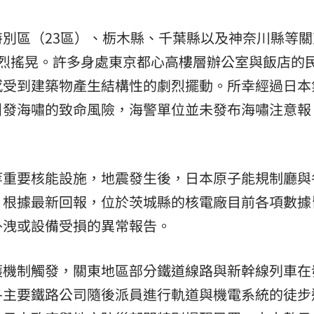
別區（23區）、栃木縣、千葉縣以及神奈川縣等關
強烈搖晃。許多身處東京都心高樓層辦公室與飯店的
感受到建築物產生結構性的劇烈擺動。所幸經過日本
引發海嘯的致命風險，海警單位並未發布海嘯注意報
等重要核能設施，地震發生後，日本原子能規制廳與
。根據最新回報，位於茨城縣的核電廠目前各項數據
外洩或設備受損的異常報告。
護機制觸發，關東地區部分鐵道線路與新幹線列車在
各主要鐵路公司隨後派員進行軌道與機電系統的徒步