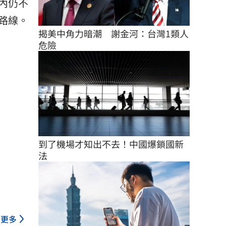
內仍不
路線。
揭美中角力暗潮　謝金河：台灣1類人
危險
到了機場才知出不去！中國爆鎖國新
法
更多