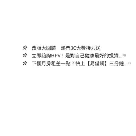
改版大回饋 熱門3C大獎接力送
立即諮詢HPV！是對自己健康最好的投資...
PR
下個月房租差一點？快上【易借網】三分鐘...
PR