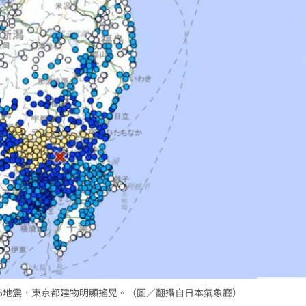
壞網
15:58
被騙
15:58
波
15:56
臉
15:55
成形
12:00
」氣
12:00
5.5地震，東京都建物明顯搖晃。（圖／翻攝自日本氣象廳）
場！
10:30