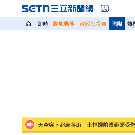
即時
颱風動態
台股怎投資
國際
熱
柯基1隻NT400！網紅爆中國繁殖場殘酷
蕭敬騰開餐廳被當盤子？房東溢價快10
慈濟買BNT遭詐 蔡英文：務必相信專
73歲首過父親節 他找亡妻淚：今天好
助鳳飛飛一炮而紅 龍千玉亡父超狂身
天空突下起麻將雨 士林婦險遭砸頭受