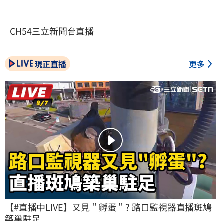
CH54三立新聞台直播
現正直播
更多
【#直播中LIVE】又見＂孵蛋＂? 路口監視器直播斑鳩
築巢駐足