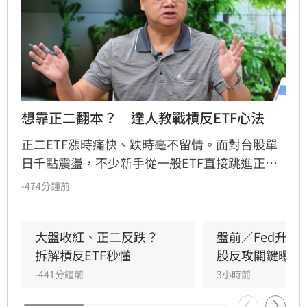
想靠正二翻本？　達人教戰槓反ETF心法
正二ETF漲時痛快、跌時毫不留情。面對台股單
日千點震盪，不少新手從一般ETF直接跳進正
二，誤把2倍槓桿當成2倍勝率。其實，最大風險
-474分鐘前
不是產品本身，而是看錯方向後，投資人能否承
受放大的跌幅；謹記正二操作4心法，才能在大
震盪行情下，投資游刃有餘。
大盤收紅、正二反跌？　
盤前／Fed升息
拆解槓反ETF秒懂
股反攻關鍵曝光
-441分鐘前
3小時前