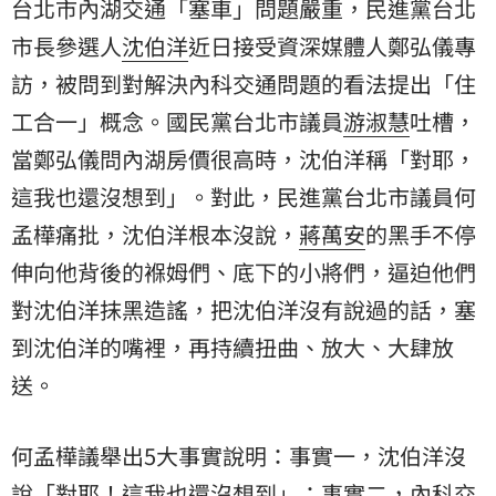
台北市內湖交通「塞車」問題嚴重，民進黨台北
市長參選人
沈伯洋
近日接受資深媒體人鄭弘儀專
訪，被問到對解決內科交通問題的看法提出「住
工合一」概念。國民黨台北市議員
游淑慧
吐槽，
當鄭弘儀問內湖房價很高時，沈伯洋稱「對耶，
這我也還沒想到」。對此，民進黨台北市議員
何
孟樺
痛批，沈伯洋根本沒說，
蔣萬安
的黑手不停
伸向他背後的褓姆們、底下的小將們，逼迫他們
對沈伯洋抹黑造謠，把沈伯洋沒有說過的話，塞
到沈伯洋的嘴裡，再持續扭曲、放大、大肆放
送。
何孟樺議舉出5大事實說明：事實一，沈伯洋沒
說「對耶！這我也還沒想到」；事實二，內科交