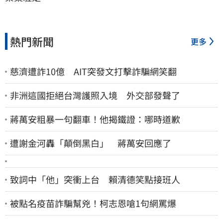
熱門新聞
更多
慈濟遭詐10億 AIT突發文打擊詐騙網笑翻
非洲這國拒絕台灣護照入境 外交部發聲了
蔣萬安粗暴一句翻車！他揭鐵證：哪時道歉
遭謝金河轟「顛倒黑白」 蔣萬安回應了
致詞中「他」突衝上台 賴清德笑點接班人
被點名疫苗詐騙幫兇！柯志恩嗆1句網罵爆