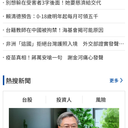
別想躲在受害者3字後面！她要慈濟給交代
賴清德預告：0-18歲明年起每月可領五千
台籍教師在中國被拘禁！海基會揭可能原因
非洲「這國」拒絕台灣護照入境 外交部證實發聲
了：持續交涉聯繫
疫苗真相！蔣萬安嗆一句 謝金河痛心發聲
熱搜新聞
更多
台股
投資人
風險