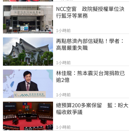
NCC空窗　政院擬授權單位決
行藍牙等業務
1小時前
再點慈濟內部信疑點！學者：
高層嚴重失職
1小時前
林佳龍：熊本震災台灣捐款已
逾2億
1小時前
總預算200多案保留　藍：盼大
幅收斂爭議
1小時前