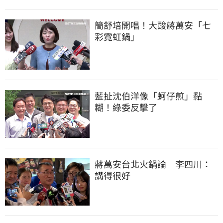
簡舒培開唱！大酸蔣萬安「七
彩霓虹鍋」
藍扯沈伯洋像「蚵仔煎」黏
糊！綠委反擊了
蔣萬安台北火鍋論　李四川：
講得很好