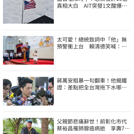
真相大白 AIT突發1文酸爆…
他笑：真的很會
太可愛！總統致詞中「他」無
預警衝上台 賴清德笑喊：卸
任再交棒給你
蔣萬安粗暴一句翻車！他揭鐵
證：差點把全台灣拖下水哪時
道歉
父親節悲痛辭世！前彰化市代
蔡裕昌罹肺腺癌病逝 享壽71