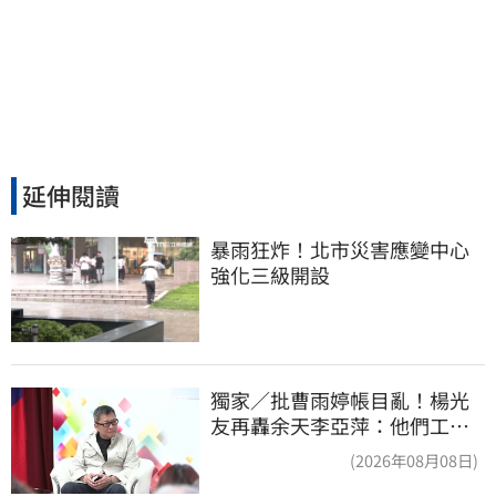
延伸閱讀
暴雨狂炸！北市災害應變中心
強化三級開設
獨家／批曹雨婷帳目亂！楊光
友再轟余天李亞萍：他們工會
跟演藝圈沒關
(2026年08月08日)