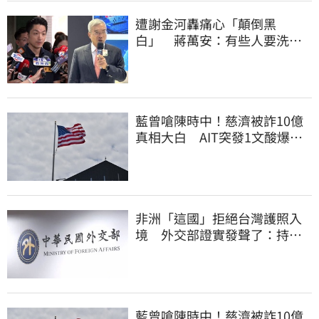
遭謝金河轟痛心「顛倒黑
白」 蔣萬安：有些人要洗人
民記憶，但洗不掉的
藍曾嗆陳時中！慈濟被詐10億
真相大白 AIT突發1文酸爆…
他笑：真的很會
非洲「這國」拒絕台灣護照入
境 外交部證實發聲了：持續
交涉聯繫
藍曾嗆陳時中！慈濟被詐10億