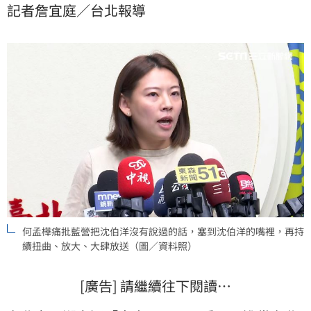
記者詹宜庭／台北報導
黨台北市議員何孟樺痛批，沈伯洋根本沒說，蔣萬安的
黑手不停伸向他背後的褓姆們、底下的小將們，逼迫他
們對沈伯洋抹黑造謠，把沈伯洋沒有說過的話，塞到沈
伯洋的嘴裡，再持續
何孟樺痛批藍營把沈伯洋沒有說過的話，塞到沈伯洋的嘴裡，再持
續扭曲、放大、大肆放送（圖／資料照）
[廣告] 請繼續往下閱讀…