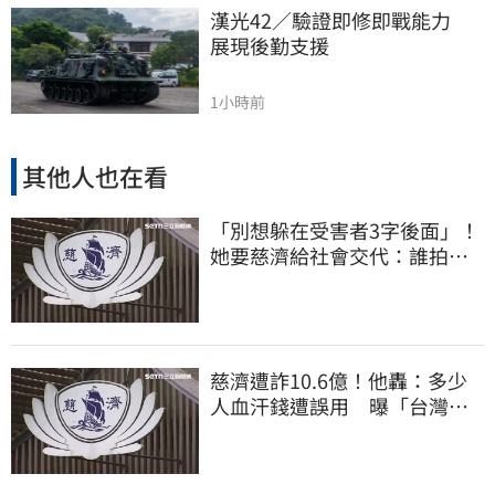
漢光42／驗證即修即戰能力　
展現後勤支援
1小時前
其他人也在看
「別想躲在受害者3字後面」！
她要慈濟給社會交代：誰拍板
付10.6億
慈濟遭詐10.6億！他轟：多少
人血汗錢遭誤用 曝「台灣這
法律」過時百年