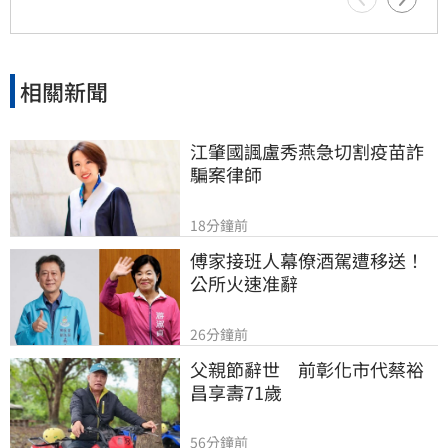
相關新聞
江肇國諷盧秀燕急切割疫苗詐
騙案律師
18分鐘前
傅家接班人幕僚酒駕遭移送！
公所火速准辭
26分鐘前
父親節辭世　前彰化市代蔡裕
昌享壽71歲
56分鐘前