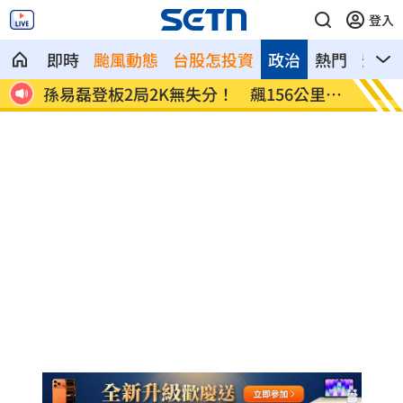
登入
即時
颱風動態
台股怎投資
政治
熱門
影音
單
孫易磊登板2局2K無失分！ 飆156公里火
直擊／
球
嗨翻